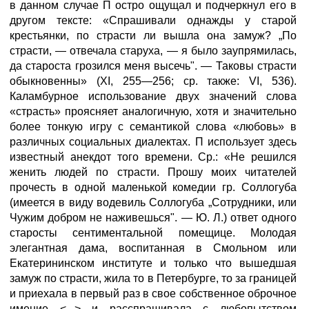
в данном случае П остро ощущал и подчеркнул его в
другом тексте: «Спрашивали однажды у старой
крестьянки, по страсти ли вышла она замуж? „По
страсти, — отвечала старуха, — я было заупрямилась,
да староста грозился меня высечь". — Таковы страсти
обыкновенны» (XI, 255—256; ср. также: VI, 536).
Каламбурное использование двух значений слова
«страсть» проясняет аналогичную, хотя и значительно
более тонкую игру с семантикой слова «любовь» в
различных социальных диалектах. П использует здесь
известный анекдот того времени. Ср.: «Не решился
женить людей по страсти. Прошу моих читателей
прочесть в одной маленькой комедии гр. Соллогуба
(имеется в виду водевиль Соллогуба „Сотрудники, или
Чужим добром не наживешься". — Ю. Л.) ответ одного
старосты сентиментальной помещице. Молодая
элегантная дама, воспитанная в Смольном или
Екатерининском институте и только что вышедшая
замуж по страсти, жила то в Петербурге, то за границей
и приехала в первый раз в свое собственное оброчное
имение <...> и расспрашивала с любопытством