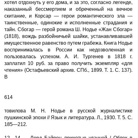
хотел отдохнуть у его дома, и за это, согласно легенде,
наказанный бессмертием и обреченный на вечное
скитание, и Корсар — герои романтического зла —
таинственные, одинокие и исполненные страдания и
тайн. Сбогар — герой романа Ш. Нодье «Жан Сбогар»
(1818), вождь разбойничьей шайки, устанавливавшей
имущественное равенство путем грабежа. Книга Нодье
воспринималась в России как недозволенная и
пользовалась успехом. А. И. Тургенев в 1818 г.
заплатил 10 руб. за право получить экземпляр «для
чтения» (Остафьевский архив. СПб., 1899. Т. 1. С. 137).
В
614
товилова М. Н. Нодье в русской журналистике
пушкинской эпохи // Язык и литература. Л., 1930. Т. 5. С.
185—212.
12—14 — Лорд Байрон прихотью удачной / Облек в