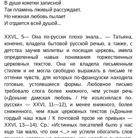
В душе кокетки записной
Так пламень лживый рассуждает,
Но нежная любовь пылает
И отдается всей душой...
XXVL, 5— Она по-русски плохо знала... — Татьяна,
конечно, владела бытовой русской речью, а также, с
детства заучив молитвы и посещая церковь, имела
определенный навык понимания торжественных
церковных текстов. Она не владела письменным
стилем и не могла свободно выражать в письме те
оттенки чувств, для которых по-французски находила
готовые, устоявшиеся формы. Любовное письмо
требовало слога более книжного, чем устная речь
(«Доныне дамская любовь / Не изъяснялася по-
русски» — XXVI, 11—12), и менее книжного, более
сниженного, чем язык церковных текстов («Доныне
гордый наш язык / К почтовой прозе не привык» —
XXVI, 13—14). Ср.: «Истинных писателей было у нас
еще так мало, что они <...> не успели обогатить слов