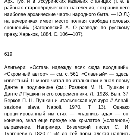
Арх. губ. и в Уссурийских казачьих станицах (т. е. в
районах старообрядческого населения, сохранившего
наиболее архаические черты народного быта. — Ю Л.)
на вечеринках имеет место полная свобода половых
сношений» (Загоровский А. О разводе по русскому
праву. Харьков, 1884. С. 106—107).
619
Алигьери: «Оставь надежду всяк сюда входящий».
«Скромный автор» — см. с. 561. «Славный» — здесь:
известный. П много читал по-итальянски и знал поэму
Данте в подлиннике (см.: Розанов М. Н. Пушкин и
Данте // Пушкин и его современники. Л., 1928. Вып. 37;
Берков П. Н. Пушкин и итальянская культура // Annali,
sezione slava. Napoli, 1970. Т. 13). Однако
процитированный им стих — «надпись ада» — он,
конечно, знал еще прежде как крылатое («славное»)
выражение. Например, Вяземский писал С. И.
Тургеневу в 1820 г.: «И до сей поры адская надпись