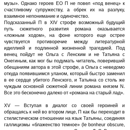
музы». Однако героев ЕО П не повел «под венец» к
счастливому супружеству, а обрек их на разлуку,
взаимное непонимание и одиночество.
Подсказанный П в XIV строфе возможный будущий
путь сюжетного развития романа оказывается
«ложным ходом», на фоне которого еще острее
чувствуется противоречие между литературной
идиллией и подлинной жизненной трагедией. Под
венец пойдут не Ольга с Ленским и не Татьяна с
Онегиным, как мог бы подумать читатель, поверивший
обещаниям автора в этой строфе, а Ольга с неведомо
откуда появившимся уланом, который быстро заменил
в ее сердце убитого Ленского, и Татьяна со столь же
чуждым основной сюжетной линии романа князем N.
Все это бесконечно далеко от «романа на старый лад».
XV — Вступая в диалог со своей героиней и
обращаясь к ней во втором лице, П как бы переходит в
стилистическом отношении на язык Татьяны, соединяя
галлицизмы «блаженство темное» (le bonheur obscure,