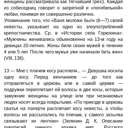
женщины рассматривала как тягчайший грех1. Каждая
из собеседниц говорит о запретной и «погибельной»
любви, понимая ее совершенно различно.
Упоминание того, что «Ваня моложе был» (6—7) своей
невесты, указывает на одно из злоупотреблений
крепостничества. Ср. в «Истории села Горюхина»:
«Мужчины женивались обыкновенно на 13-м году на
девицах 20-летних. Жены били своих мужей в течение
4 или 5 лет. После чего мужья уже начинали бить жен»
(VIII, 136).
13 — Мне с плачем косу расплели... — Девушка носила
одну косу. Перед венчанием — до того как
отправляться в церковь или в самой церкви —
подружки переплетают ей волосы в две косы, которые
замужние женщины на улице или при незнакомых
людях носят всегда покрытыми. «По приезде в церковь
сватья на паперти расплетает косу невесты, а чтобы
волосы не рассыпались по плечам, у самого затылка
связывают их лентою» (Зеленин Д. К. Описание
рукописей ученого архива имп. Русского