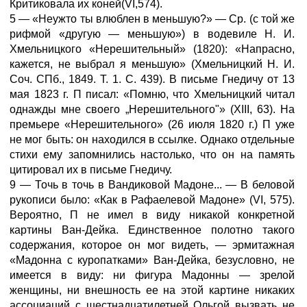
Критиковала их коней(VI,574).
5 — «Неужто ты влюблен в меньшую?» — Ср. (с той же
рифмой «другую — меньшую») в водевиле Н. И.
Хмельницкого «Нерешительный» (1820): «Напрасно,
кажется, не выбрал я меньшую» (Хмельницкий Н. И.
Соч. СПб., 1849. Т. 1. С. 439). В письме Гнедичу от 13
мая 1823 г. П писал: «Помню, что Хмельницкий читал
однажды мне своего „Нерешительного"» (XIII, 63). На
премьере «Нерешительного» (26 июля 1820 г.) П уже
не мог быть: он находился в ссылке. Однако отдельные
стихи ему запомнились настолько, что он на память
цитировал их в письме Гнедичу.
9 — Точь в точь в Вандиковой Мадоне... — В беловой
рукописи было: «Как в Рафаелевой Мадоне» (VI, 575).
Вероятно, П не имел в виду никакой конкретной
картины Ван-Дейка. Единственное полотно такого
содержания, которое он мог видеть, — эрмитажная
«Мадонна с куропатками» Ван-Дейка, безусловно, не
имеется в виду: ни фигура Мадонны — зрелой
женщины, ни внешность ее на этой картине никаких
ассоциаций с шестнадцатилетней Ольгой вызвать не