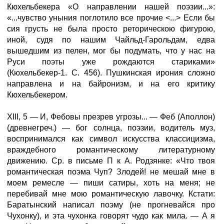
Кюхельбекера «О направлении нашей поэзии...»:
«...чувство уныния поглотило все прочие <...> Если бы
сия грусть не была просто реторическою фигурою,
иной, судя по нашим Чайльд-Гарольдам, едва
вышедшим из пелен, мог бы подумать, что у нас на
Руси поэты уже рождаются стариками»
(Кюхельбекер-1. С. 456). Пушкинская ирония сложно
направлена и на байронизм, и на его критику
Кюхельбекером.
XIII, 5 — И, Фебовы презрев угрозы... — Феб (Аполлон)
(древнегреч.) — бог солнца, поэзии, водитель муз,
воспринимался как символ искусства классицизма,
враждебного романтическому литературному
движению. Ср. в письме П к А. Родзянке: «Что твоя
романтическая поэма Чуп? Злодей! не мешай мне в
моем ремесле — пиши сатиры, хоть на меня; не
перебивай мне мою романтическую лавочку. Кстати:
Баратынский написал поэму (не прогневайся про
Чухонку), и эта чухонка говорят чудо как мила. — А я