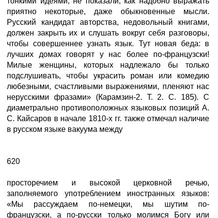
тонкими идеями; не показали, как надобно выражать
приятно некоторые, даже обыкновенные мысли.
Русский кандидат авторства, недовольный книгами,
должен закрыть их и слушать вокруг себя разговоры,
чтобы совершеннее узнать язык. Тут новая беда: в
лучших домах говорят у нас более по-французски!
Милые женщины, которых надлежало бы только
подслушивать, чтобы украсить роман или комедию
любезными, счастливыми выражениями, пленяют нас
нерусскими фразами» (Карамзин-2. Т. 2. С. 185). С
диаметрально противоположных языковых позиций А.
С. Кайсаров в начале 1810-х гг. также отмечал наличие
в русском языке вакуума между
620
просторечием и высокой церковной речью,
заполняемого употреблением иностранных языков:
«Мы рассуждаем по-немецки, мы шутим по-
французски, а по-русски только молимся Богу или