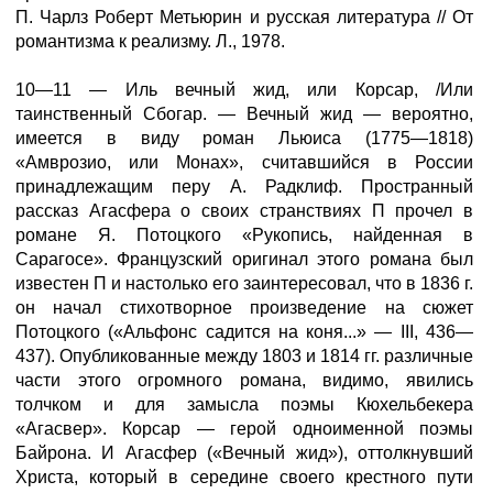
П. Чарлз Роберт Метьюрин и русская литература // От
романтизма к реализму. Л., 1978.
10—11 — Иль вечный жид, или Корсар, /Или
таинственный Сбогар. — Вечный жид — вероятно,
имеется в виду роман Льюиса (1775—1818)
«Амврозио, или Монах», считавшийся в России
принадлежащим перу А. Радклиф. Пространный
рассказ Агасфера о своих странствиях П прочел в
романе Я. Потоцкого «Рукопись, найденная в
Сарагосе». Французский оригинал этого романа был
известен П и настолько его заинтересовал, что в 1836 г.
он начал стихотворное произведение на сюжет
Потоцкого («Альфонс садится на коня...» — III, 436—
437). Опубликованные между 1803 и 1814 гг. различные
части этого огромного романа, видимо, явились
толчком и для замысла поэмы Кюхельбекера
«Агасвер». Корсар — герой одноименной поэмы
Байрона. И Агасфер («Вечный жид»), оттолкнувший
Христа, который в середине своего крестного пути