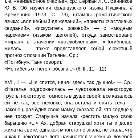
т. е. «неизвестное счастье», ср.: Сержан Л. С, Ванников
Ю В. Об изучении французского языка Пушкина //
Временник. 1973. С. 73), штампы романтического
языка: «волшебный яд желаний», «приюты счастливых
свиданий», «искуситель роковой» — с «модным
наречием» (языком щеголей), откуда заимствовано
«тиран» в значении «возлюбленный». «Погибнешь,
милая» — также представляет собой сюжетный
прогноз с позиции Татьяны. Ср.:
«Погибну», Таня говорит,
«Но гибель от него любезна...» (6, III, 11—12)
XVII, 1 — «Не спится, няня- здесь так душно!» — Ср.:
«Наталья подгорюнилась — чувствовала некоторую
грусть, некоторую томность в душе своей; все казалось
ей не так, все неловко; она встала и опять села —
наконец, разбудив свою мамку, сказала ей, что сердце у
нее тоскует. Старушка начала крестить милую свою
барышню <...> Ах, добрая старушка! хотя ты и долго
жила на свете, однакож многого не знала, не знала, что
и как в некоторые лета начинается у нежных дочерей