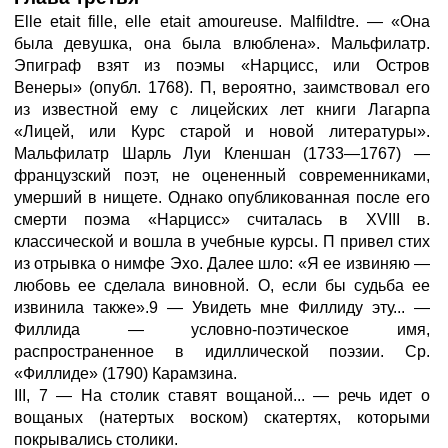
Elle etait fille, elle etait amoureuse. Malfildtre. — «Она
была девушка, она была влюблена». Мальфилатр.
Эпиграф взят из поэмы «Нарцисс, или Остров
Венеры» (опубл. 1768). П, вероятно, заимствовал его
из известной ему с лицейских лет книги Лагарпа
«Лицей, или Курс старой и новой литературы».
Мальфилатр Шарль Луи Кленшан (1733—1767) —
французский поэт, не оцененный современниками,
умерший в нищете. Однако опубликованная после его
смерти поэма «Нарцисс» считалась в XVIII в.
классической и вошла в учебные курсы. П привел стих
из отрывка о нимфе Эхо. Далее шло: «Я ее извиняю —
любовь ее сделала виновной. О, если бы судьба ее
извинила также».9 — Увидеть мне Филлиду эту... —
Филлида — условно-поэтическое имя,
распространенное в идиллической поэзии. Ср.
«Филлиде» (1790) Карамзина.
III, 7 — На столик ставят вощаной... — речь идет о
вощаных (натертых воском) скатертях, которыми
покрывались столики.