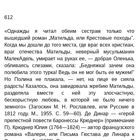
612
«Однажды я читал обеим сестрам только что
вышедший роман „Матильда, или Крестовые походы".
Когда мы дошли до того места, где враг всех христиан,
враг отечества Матильды, неверный мусульманин
МалекАдель, умирает на руках ее, — добрая Оленька,
обливаясь слезами, сказала: „Бедняжка! зачем она
полюбила этого турка! Ведь он не мог быть ее мужем!"
Но Полина не плакала, — нет, на лице ее сияла
радость! Казалось, она завидовала жребию Матильды,
разделяла вместе с ней эту злосчастную,
бескорыстную любовь, в которой не было ничего
земного» (Загоскин М. Н. Рославлев, или Русские в
1812 году. М., 1955. С. 59—60). Де Динар — «герой
прелестной повести баронессы Крюднер» (примечание
П). Крюднер Юлия (1764—1824) — автор французского
романа «Валери, или Письма Гюстава де Линара к