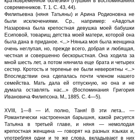
кратковременной болезни» (Пушкин в воспоминаниях
современников. Т. 1. С. 43, 44).
Филипьевна (няня Татьяны) и Арина Родионовна не
были исключениями. Ср., например: «Авдотья
Назаровна была крепостная девушка моей бабушки
Есиповой, товарищ детства моей матери, которой она
была дана в приданое. <...> Нянька моя была женщина
очень неглупая, но, прежде всего, добрая и любящая,
честная и совершенно бескорыстная. Она ходила за
мной шесть лет, а потом нянчила еще брата и четырех
сестер. Кротость и терпенье ее были невероятны <...>
Впоследствии она сделалась почти членом нашего
семейства. Мать дала ей отпускную, но она и не
думала оставлять нас...» (Воспоминания Григория
Ивановича Филипсона. М., 1885. С. 4—5).
XVIII, 1—8 — И. полно, Таня! В эти лета... —
Романтически настроенная барышня, какой рисуется
Татьяна в третьей главе, и няня — немолодая
крепостная женщина — говорят на разных языках и,
употребляя одни и те же слова, вкладывают в них