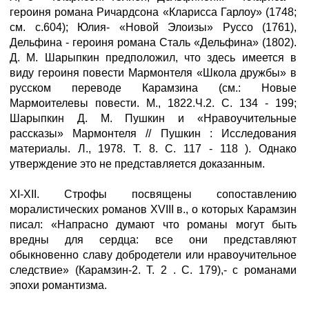
героиня романа Ричардсона «Кларисса Гарлоу» (1748;
см. с.604); Юлия- «Новой Элоизы» Руссо (1761),
Дельфина - героиня романа Сталь «Дельфина» (1802).
Д. М. Шарыпкин предположил, что здесь имеется в
виду героиня повести Мармонтеля «Школа дружбы» в
русском переводе Карамзина (см.: Новые
Мармоителевы повести. М., 1822.Ч.2. С. 134 - 199;
Шарыпкин Д. М. Пушкин и «Нравоучительные
рассказы» Мармонтеля // Пушкин : Исследования
материалы. Л., 1978. Т. 8. С. 117 - 118 ). Однако
утверждение это не представляется доказанным.
XI-XII. Строфы посвящены сопоставлению
моралистических романов XVIII в., о которых Карамзин
писал: «Напрасно думают что романы могут быть
вредны для сердца: все они представляют
обыкновенно славу добродетели или нравоучительное
следствие» (Карамзин-2. Т. 2 . С. 179),- с романами
эпохи романтизма.