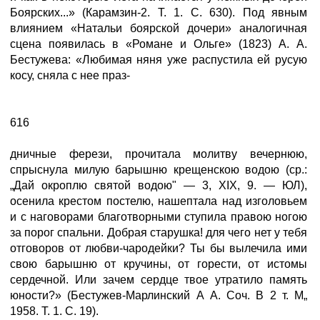
Боярских...» (Карамзин-2. Т. 1. С. 630). Под явным
влиянием «Натальи боярской дочери» аналогичная
сцена появилась в «Романе и Ольге» (1823) А. А.
Бестужева: «Любимая няня уже распустила ей русую
косу, сняла с нее праз-
616
дничные ферези, прочитала молитву вечернюю,
спрыснула милую барышню крещенскою водою (ср.:
„Дай окроплю святой водою" — 3, XIX, 9. — ЮЛ),
осенила крестом постелю, нашептала над изголовьем
и с наговорами благотворными ступила правою ногою
за порог спальни. Добрая старушка! для чего нет у тебя
отговоров от любви-чародейки? Ты бы вылечила ими
свою барышню от кручины, от горести, от истомы
сердечной. Или зачем сердце твое утратило память
юности?» (Бестужев-Марлинский А А. Соч. В 2 т. М„
1958. Т. 1. С. 19).