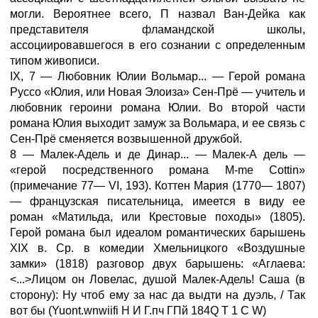
могли. Вероятнее всего, П назвал Ван-Дейка как
представителя фламандской школы,
ассоциировавшегося в его сознании с определенным
типом живописи.
IX, 7 — Любовник Юлии Вольмар... — Герой романа
Руссо «Юлия, или Новая Элоиза» Сен-Прё — учитель и
любовник героини романа Юлии. Во второй части
романа Юлия выходит замуж за Вольмара, и ее связь с
Сен-Прё сменяется возвышенной дружбой.
8 — Малек-Адель и де Динар... — Малек-А дель —
«герой посредственного романа M-me Cottin»
(примечание 77— VI, 193). Коттен Мария (1770— 1807)
— французская писательница, имеется в виду ее
роман «Матильда, или Крестовые походы» (1805).
Герой романа был идеалом романтических барышень
XIX в. Ср. в комедии Хмельницкого «Воздушные
замки» (1818) разговор двух барышень: «Аглаева:
<...>Лицом он Ловелас, душой Малек-Адель! Саша (в
сторону): Ну чтоб ему за нас да выдти на дуэль, / Так
вот бы (Yuont.wnwiifi Н И Г.пч ГПй 184Q Т 1 С W)