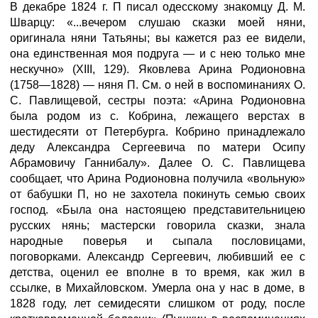
В декабре 1824 г. П писал одесскому знакомцу Д. М.
Шварцу: «...вечером слушаю сказки моей няни,
оригинала няни Татьяны; вы кажется раз ее видели,
она единственная моя подруга — и с нею только мне
нескучно» (XIII, 129). Яковлева Арина Родионовна
(1758—1828) — няня П. См. о ней в воспоминаниях О.
С. Павлищевой, сестры поэта: «Арина Родионовна
была родом из с. Кобрина, лежащего верстах в
шестидесяти от Петербурга. Кобрино принадлежало
деду Александра Сергеевича по матери Осипу
Абрамовичу Ганнибалу». Далее О. С. Павлищева
сообщает, что Арина Родионовна получила «вольную»
от бабушки П, но не захотела покинуть семью своих
господ. «Была она настоящею представительницею
русских нянь; мастерски говорила сказки, знала
народные поверья и сыпала пословицами,
поговорками. Александр Сергеевич, любивший ее с
детства, оценил ее вполне в то время, как жил в
ссылке, в Михайловском. Умерла она у нас в доме, в
1828 году, лет семидесяти слишком от роду, после