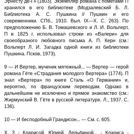
Эрнесту де-Г» (1803). Экземпляр романа с пометами П
хранился в его библиотеке (Модзалевский Б. Л.
Библиотека А. С. Пушкина // Пушкин и его
современники. СПб., 1910. Вып. IX—X. С. 263). По
предположению Б. В. Томашевского и Л. И. Вольперт,
П в 1825 г. использовал строки из «Валери» для
своеобразного любовного письма А. П. Керн (см.:
Вольперт Л. И. Загадка одной книги из библиотеки
Пушкина. Псков, 1973).
9 — И Вертер, мученик мятежный... — Вертер — герой
романа Гёте «Страдания молодого Вертера» (1774). П
знал «Вертера» по книге Сталь «О Германии» и,
вероятно, по французским переводам. Однако в
дальнейшем не исключено и прямое знакомство (см.:
Жирмунский В. Гёте в русской литературе. Л., 1937. С.
136).
10 — И бесподобный Грандисон... — См. с. 605.
Х, 3 - Кларисой. Юлией, Дельфиной... - Клариса -