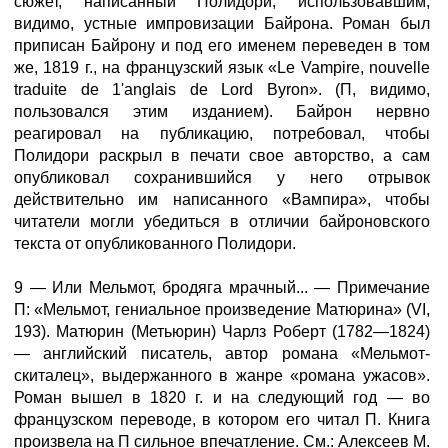
сюжет, написанный Полидори, использовавшим,
видимо, устные импровизации Байрона. Роман был
приписан Байрону и под его именем переведен в том
же, 1819 г., на французский язык «Le Vampire, nouvelle
traduite de 1'anglais de Lord Byron». (П, видимо,
пользовался этим изданием). Байрон нервно
реагировал на публикацию, потребовал, чтобы
Полидори раскрыл в печати свое авторство, а сам
опубликовал сохранившийся у него отрывок
действительно им написанного «Вампира», чтобы
читатели могли убедиться в отличии байроновского
текста от опубликованного Полидори.
9 — Или Мельмот, бродяга мрачный... — Примечание
П: «Мельмот, гениальное произведение Матюрина» (VI,
193). Матюрин (Метьюрин) Чарлз Роберт (1782—1824)
— английский писатель, автор романа «Мельмот-
скиталец», выдержанного в жанре «романа ужасов».
Роман вышел в 1820 г. и на следующий год — во
французском переводе, в котором его читал П. Книга
произвела на П сильное впечатление. См.: Алексеев М.