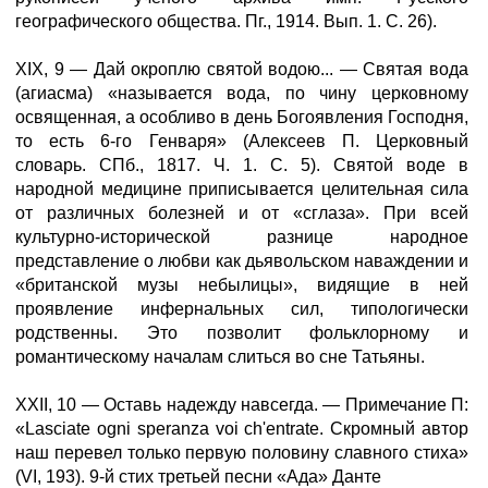
географического общества. Пг., 1914. Вып. 1. С. 26).
XIX, 9 — Дай окроплю святой водою... — Святая вода
(агиасма) «называется вода, по чину церковному
освященная, а особливо в день Богоявления Господня,
то есть 6-го Генваря» (Алексеев П. Церковный
словарь. СПб., 1817. Ч. 1. С. 5). Святой воде в
народной медицине приписывается целительная сила
от различных болезней и от «сглаза». При всей
культурно-исторической разнице народное
представление о любви как дьявольском наваждении и
«британской музы небылицы», видящие в ней
проявление инфернальных сил, типологически
родственны. Это позволит фольклорному и
романтическому началам слиться во сне Татьяны.
XXII, 10 — Оставь надежду навсегда. — Примечание П:
«Lasciate ogni speranza voi ch'entrate. Скромный автор
наш перевел только первую половину славного стиха»
(VI, 193). 9-й стих третьей песни «Ада» Данте