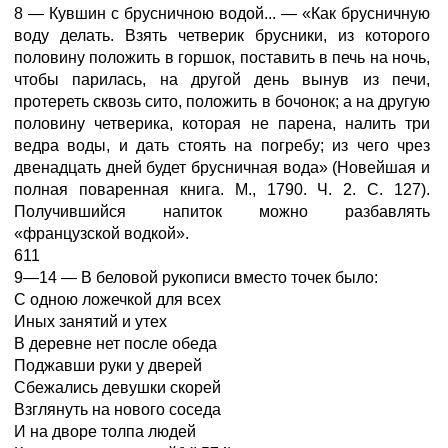
8 — Кувшин с брусничною водой... — «Как брусничную
воду делать. Взять четверик брусники, из которого
половину положить в горшок, поставить в печь на ночь,
чтобы парилась, на другой день вынув из печи,
протереть сквозь сито, положить в бочонок; а на другую
половину четверика, которая не парена, налить три
ведра воды, и дать стоять на погребу; из чего чрез
двенадцать дней будет брусничная вода» (Новейшая и
полная поваренная книга. М., 1790. Ч. 2. С. 127).
Получившийся напиток можно разбавлять
«французской водкой».
611
9—14 — В беловой рукописи вместо точек было:
С одною ложечкой для всех
Иных занятий и утех
В деревне нет после обеда
Поджавши руки у дверей
Сбежались девушки скорей
Взглянуть на нового соседа
И на дворе толпа людей