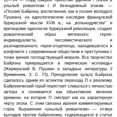
унылый романтизм / И безнадежный эгоизм. —
«Поэзия Байрона, воспитанная, как и поэзия молодого
Пушкина, на идеологическом наследии французской
буржуазной мысли XVIII в., на „вольнодумстве" и
критицизме идеологов буржуазной революции, создает
романтический образ мятежного героя-
индивидуалиста, пессимистического и
разочарованного, героя-отщепенца, находившегося в
конфликте с современным обществом и преступника с
точки зрения господствующей морали. Все творчество
Байрона превращается в лирическую исповедь»
(Жирмунский В. Пушкин и западные литературы //
Временник, 3. С. 73). Преодоление культа Байрона
сделалось одним из аспектов перехода П к реализму.
Байронический герой перестает сливаться с личностью
автора и понимается как объективное явление
времени, на которое П смотрит как на характерную
черту эпохи. С этим связана ирония комментируемых
строк. Выражение «унылый романтизм» — отзвук
выпадов против байронизма, содержащихся в статье