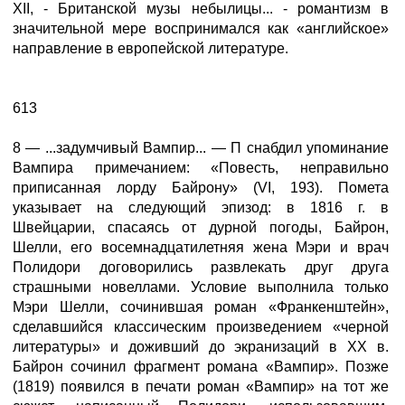
XII, - Британской музы небылицы... - романтизм в
значительной мере воспринимался как «английское»
направление в европейской литературе.
613
8 — ...задумчивый Вампир... — П снабдил упоминание
Вампира примечанием: «Повесть, неправильно
приписанная лорду Байрону» (VI, 193). Помета
указывает на следующий эпизод: в 1816 г. в
Швейцарии, спасаясь от дурной погоды, Байрон,
Шелли, его восемнадцатилетняя жена Мэри и врач
Полидори договорились развлекать друг друга
страшными новеллами. Условие выполнила только
Мэри Шелли, сочинившая роман «Франкенштейн»,
сделавшийся классическим произведением «черной
литературы» и доживший до экранизаций в XX в.
Байрон сочинил фрагмент романа «Вампир». Позже
(1819) появился в печати роман «Вампир» на тот же