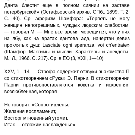
Данта блестит еще в полном сиянии на заставе
петербургской» (Остафьевский архив. СПб., 1899. Т. 2.
С. 40). Ср. афоризм Шамфора: «Терпеть не могу
женщин непогрешимых, чуждых людским слабостям,
— говорил М. — Мне все время мерещится, что у них
на лбу, как на вратах дантова ада, начертан девиз
проклятых душ: Lasciate ogni speranza, voi ch'entrate»
(Шамфор. Максимы и мысли. Характеры и анекдоты.
М.; Л., 1966. С. 217). Ср. в ЕО (3, XXII, 1—10).
XXV, 1—14 — Строфа содержит отзвуки знакомства П
со стихотворением «Рука» Э. Парни. В стихотворении
Парни противопоставляются кокетка и искренняя
возлюбленная, которая
Не говорит: «Сопротивленье
Желания воспламенит,
Восторг мгновенный утомит,
Итак — отложим наслажденье».