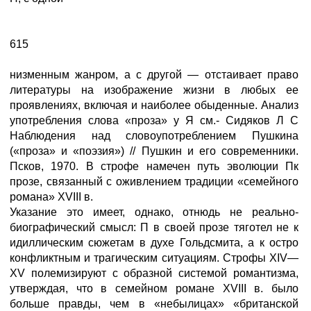
615
низменным жанром, а с другой — отстаивает право
литературы на изображение жизни в любых ее
проявлениях, включая и наиболее обыденные. Анализ
употребления слова «проза» у Я см.- Сидяков Л С
Наблюдения над словоупотреблением Пушкина
(«проза» и «поэзия») // Пушкин и его современники.
Псков, 1970. В строфе намечен путь эволюции Пк
прозе, связанный с оживлением традиции «семейного
романа» XVIII в.
Указание это имеет, однако, отнюдь не реально-
биографический смысл: П в своей прозе тяготел не к
идиллическим сюжетам в духе Гольдсмита, а к остро
конфликтным и трагическим ситуациям. Строфы XIV—
XV полемизируют с образной системой романтизма,
утверждая, что в семейном романе XVIII в. было
больше правды, чем в «небылицах» «британской