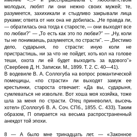
молодых, любят ли они нежно своих мужей; те,
разумеется, захихикали и стыдливо закрывали лица
руками; ответа от них она не добилась. „Не правда ли,
— обратилась она тогда к старосте, — они выходят все
по любви?" — „То есть как это по любви?" — „Ну, коли
ты не понимаешь, разумеется, по страсти". — „Вестимо
дело, сударыня, по страсти: иную коли не
пристрастишь, ни за что не пойдет, хоть кол на голове
теши, охота ли ей будет выходить за вдового"»
(Свербеев Д. Н. Записки. М., 1899. Т. 2. С. 40—41).
В водевиле В. А. Соллогуба на вопрос романтической
помещицы, «по страсти» ли выходят замуж ее
крестьянки, староста отвечает: «Да вы, сударыня,
сумлеваться не извольте. Вот хоша моя хозяйка, тоже
шла за меня по страсти. Отец приневолил, высечь
хотел» (Соллогуб В. А. Соч. СПб., 1855. С. 433). Таким
образом, П опирается на весьма распространенный
анекдот той эпохи.
8 — А было мне тринадцать лет. — «Законное