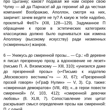
про Цыганку; каков? подавай же нам скорее свою
Чупку — ай да Парнасе! ай да героини! ай да честная
компания! Воображаю, Аполлон, смотря на них,
закричит: зачем ведете не ту? А какую ж тебе надобно,
проклятый Феб?» (XIII, 128—129). Задуманное П
обращение к прозе в эстетических категориях
классицизма должно было оцениваться как измена
Аполлону (высокому искусству) ради низменных
(«смиренных») жанров.
6 — Унижусь до смиренной прозы... — Ср.: «В деревне
я писал презренную прозу, а вдохновение не лезет»
(письмо П. А. Вяземскому — XIII, 310); «унизился даже
до презренной прозы» («<Письмо к издателю
„Московского вестника">» — XI, 67); «Презренной
прозой говоря» («Граф Нулин» — V, 3). Ср. также:
«смиренная демократов» (VIII, 49); «...в герои повести
смиренной» (V, 103, 412); «смиренной девочки
любовь» (8. XLIII, 7). Сопоставление этих цитат
раскрывает смысл определения прозы как смиренной:
П, с одной