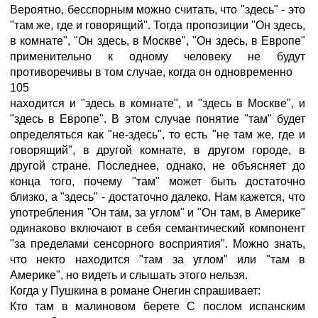
Вероятно, бесспорным можно считать, что "здесь" - это
"там же, где и говорящий". Тогда пропозиции "Он здесь,
в комнате", "Он здесь, в Москве", "Он здесь, в Европе"
применительно к одному человеку не будут
противоречивы в том случае, когда он одновременно
105
находится и "здесь в комнате", и "здесь в Москве", и
"здесь в Европе". В этом случае понятие "там" будет
определяться как "не-здесь", то есть "не там же, где и
говорящий", в другой комнате, в другом городе, в
другой стране. Последнее, однако, не объясняет до
конца того, почему "там" может быть достаточно
близко, а "здесь" - достаточно далеко. Нам кажется, что
употребления "Он там, за углом" и "Он там, в Америке"
одинаково включают в себя семантический компонент
"за пределами сенсорного восприятия". Можно знать,
что некто находится "там за углом" или "там в
Америке", но видеть и слышать этого нельзя.
Когда у Пушкина в романе Онегин спрашивает:
Кто там в малиновом берете С послом испанским