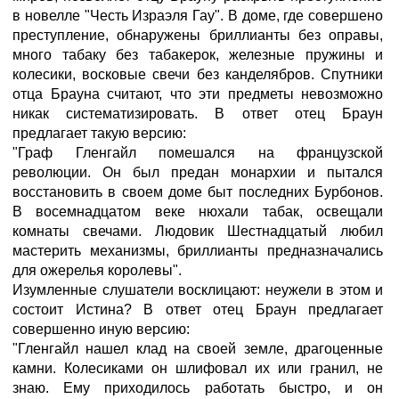
в новелле "Честь Израэля Гау". В доме, где совершено
преступление, обнаружены бриллианты без оправы,
много табаку без табакерок, железные пружины и
колесики, восковые свечи без канделябров. Спутники
отца Брауна считают, что эти предметы невозможно
никак систематизировать. В ответ отец Браун
предлагает такую версию:
"Граф Гленгайл помешался на французской
революции. Он был предан монархии и пытался
восстановить в своем доме быт последних Бурбонов.
В восемнадцатом веке нюхали табак, освещали
комнаты свечами. Людовик Шестнадцатый любил
мастерить механизмы, бриллианты предназначались
для ожерелья королевы".
Изумленные слушатели восклицают: неужели в этом и
состоит Истина? В ответ отец Браун предлагает
совершенно иную версию:
"Гленгайл нашел клад на своей земле, драгоценные
камни. Колесиками он шлифовал их или гранил, не
знаю. Ему приходилось работать быстро, и он