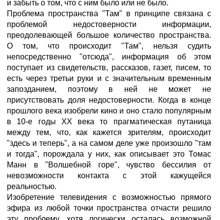
и забыть о том, что с ним было или не было.
Проблема пространства "Там" в принципе связана с
проблемой недостоверности информации,
преодолевающей большое количество пространства.
О том, что происходит "Там", нельзя судить
непосредственно "отсюда", информация об этом
поступает из свидетельств, рассказов, газет, писем, то
есть через третьи руки и с значительным временным
запозданием, поэтому в ней не может не
присутствовать доля недостоверности. Когда в конце
прошлого века изобрели кино и оно стало популярным
в 10-е годы XX века то прагматическая путаница
между тем, что, как кажется зрителям, происходит
"здесь и теперь", а на самом деле уже произошло "там
и тогда", порождала у них, как описывает это Томас
Манн в "Волшебной горе", чувство бессилия от
невозможности контакта с этой кажущейся
реальностью.
Изобретение телевидения с возможностью прямого
эфира из любой точки пространства отчасти решило
эту проблему, хотя логически осталась возможной