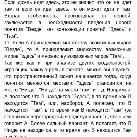
Если дождь идет здесь, это не значит, что он не идет
там, и если он идет здесь, то он может идти и там.
Вторая особенность, производная от первой,
заключается в необходимости введения нового
понятия "Везде" как конъюнкции понятий "Здесь" и
"Там".
11. Если А принадлежит множеству возможных миров
"Везде", то А принадлежит множеству возможных
миров "здесь" и множеству возможных миров "Там".
Так же, как и при анализе других модальностей,
играющих важную роль в сюжете, можно обнаружить,
что пространственный сюжет начинается тогда, когда
понятия меняются местами: "здесь" становится на
место "Нигде", "Нигде" на место "там" и т. д. Например,
А полагает, что В находится "Здесь", в то время как В
находится "Там", или, наоборот, А полагает, что В
находится "Там", в то время как В находится "там" (за
стеной или перегородкой) и подслушивает то, что о нем
говорит А. Более сильный вариант: А полагает, что В
Нигде не находится, в то время как В находится Там
или Здесь.