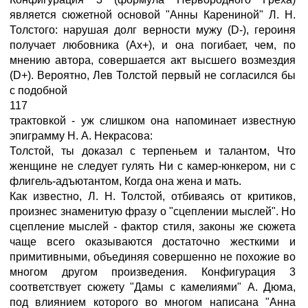
является сюжетной основой "Анны Карениной" Л. Н.
Толстого: нарушая долг верности мужу (D-), героиня
получает любовника (Ах+), и она погибает, чем, по
мнению автора, совершается акт высшего возмездия
(D+). Вероятно, Лев Толстой первый не согласился бы
с подобной
117
трактовкой - уж слишком она напоминает известную
эпиграмму Н. А. Некрасова:
Толстой, ты доказал с терпеньем и талантом, Что
женщине не следует гулять Ни с камер-юнкером, ни с
флигель-адъютантом, Когда она жена и мать.
Как известно, Л. Н. Толстой, отбиваясь от критиков,
произнес знаменитую фразу о "сцеплении мыслей". Но
сцепление мыслей - фактор стиля, законы же сюжета
чаще всего оказываются достаточно жесткими и
примитивными, объединяя совершенно не похожие во
многом другом произведения. Конфигурация 3
соответствует сюжету "Дамы с камелиями" А. Дюма,
под влиянием которого во многом написана "Анна