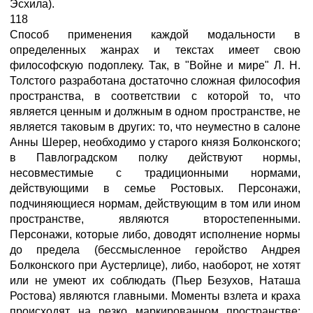
Эсхила).
118
Способ применения каждой модальности в
определенных жанрах и текстах имеет свою
философскую подоплеку. Так, в "Войне и мире" Л. Н.
Толстого разработана достаточно сложная философия
пространства, в соответствии с которой то, что
является ценным и должным в одном пространстве, не
является таковым в других: то, что неуместно в салоне
Анны Шерер, необходимо у старого князя Болконского;
в Павлоградском полку действуют нормы,
несовместимые с традиционными нормами,
действующими в семье Ростовых. Персонажи,
подчиняющиеся нормам, действующим в том или ином
пространстве, являются второстепенными.
Персонажи, которые либо, доводят исполнение нормы
до предела (бессмысленное геройство Андрея
Болконского при Аустерлице), либо, наоборот, не хотят
или не умеют их соблюдать (Пьер Безухов, Наташа
Ростова) являются главными. Моменты взлета и краха
происходят на резко маркированном пространстве: