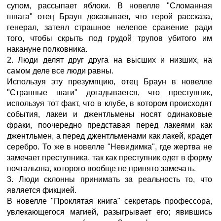
супом, рассыпает яблоки. В новелле "Сломанная
шпага" отец Браун доказывает, что герой рассказа,
генерал, затеял страшное нелепое сражение ради
того, чтобы скрыть под грудой трупов убитого им
накануне полковника.
2. Люди делят друг друга на высших и низших, на
самом деле все люди равны.
Используя эту презумпцию, отец Браун в новелле
"Странные шаги" догадывается, что преступник,
используя тот факт, что в клубе, в котором происходят
события, лакеи и джентльмены носят одинаковые
фраки, поочередно представая перед лакеями как
джентльмен, а перед джентльменами как лакей, крадет
серебро. То же в новелле "Невидимка", где жертва не
замечает преступника, так как преступник одет в форму
почтальона, которого вообще не принято замечать.
3. Люди склонны принимать за реальность то, что
является фикцией.
В новелле "Проклятая книга" секретарь профессора,
увлекающегося магией, разыгрывает его; явившись