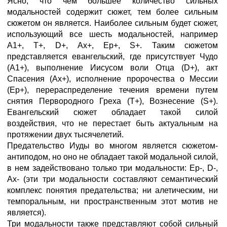
Ясно, что чем большее количество сильных
модальностей содержит сюжет, тем более сильным
сюжетом он является. Наиболее сильным будет сюжет,
использующий все шесть модальностей, например
А1+, Т+, D+, Ах+, Ер+, S+. Таким сюжетом
представляется евангельский, где присутствует Чудо
(А1+), выполнение Иисусом воли Отца (D+), акт
Спасения (Ах+), исполнение пророчества о Мессии
(Ер+), перераспределение течения времени путем
снятия Первородного Греха (Т+), Вознесение (S+).
Евангельский сюжет обладает такой силой
воздействия, что не перестает быть актуальным на
протяжении двух тысячелетий.
Предательство Иуды во многом является сюжетом-
антиподом, но оно не обладает такой модальной силой,
в нем задействовано только три модальности: Ер-, D-,
Ах- (эти три модальности составляют семантический
комплекс понятия предательства; ни алетическим, ни
темпоральным, ни пространственным этот мотив не
является).
Три модальности также представляют собой сильный