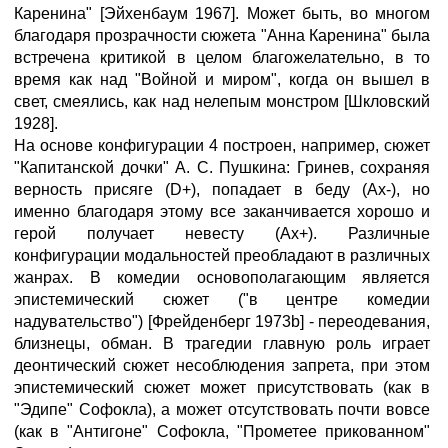
Каренина" [Эйхенбаум 1967]. Может быть, во многом
благодаря прозрачности сюжета "Анна Каренина" была
встречена критикой в целом благожелательно, в то
время как над "Войной и миром", когда он вышел в
свет, смеялись, как над нелепым монстром [Шкловский
1928].
На основе конфигурации 4 построен, например, сюжет
"Капитанской дочки" А. С. Пушкина: Гринев, сохраняя
верность присяге (D+), попадает в беду (Ах-), но
именно благодаря этому все заканчивается хорошо и
герой получает невесту (Ах+). Различные
конфигурации модальностей преобладают в различных
жанрах. В комедии основополагающим является
эпистемический сюжет ("в центре комедии
надувательство") [Фрейденберг 1973b] - переодевания,
близнецы, обман. В трагедии главную роль играет
деонтический сюжет несоблюдения запрета, при этом
эпистемический сюжет может присутствовать (как в
"Эдипе" Софокла), а может отсутствовать почти вовсе
(как в "Антигоне" Софокла, "Прометее прикованном"