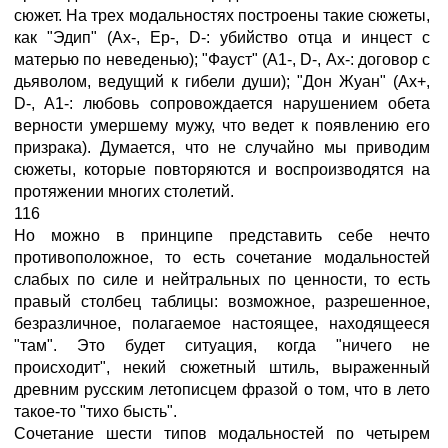
сюжет. На трех модальностях построены такие сюжеты,
как "Эдип" (Ах-, Ер-, D-: убийство отца и инцест с
матерью по неведенью); "Фауст" (А1-, D-, Ах-: договор с
дьяволом, ведущий к гибели души); "Дон Жуан" (Ах+,
D-, A1-: любовь сопровождается нарушением обета
верности умершему мужу, что ведет к появлению его
призрака). Думается, что не случайно мы приводим
сюжеты, которые повторяются и воспроизводятся на
протяжении многих столетий.
116
Но можно в принципе представить себе нечто
противоположное, то есть сочетание модальностей
слабых по силе и нейтральных по ценности, то есть
правый столбец таблицы: возможное, разрешенное,
безразличное, полагаемое настоящее, находящееся
"там". Это будет ситуация, когда "ничего не
происходит", некий сюжетный штиль, выраженный
древним русским летописцем фразой о том, что в лето
такое-то "тихо бысть".
Сочетание шести типов модальностей по четырем