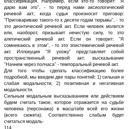
классификация. Например, если кто-то говорит: "Я
дарю вам это", - то перед нами аксиологический
речевой акт; когда судья произносит приговор:
"Приговариваю такого-то к десяти годам тюрьмы", - то
это деонтический речевой акт. Если человек молится
или, наоборот, призывает нечистую силу, то это
алетический речевой акт. Если он говорит: "Я
сомневаюсь в этом", - то это эпистемический речевой
акт. Иллокуция "Я ухожу" представляет собой
пространственный речевой акт; высказывание
"Начнем через полчаса" - темпоральный речевой акт.
Для того чтобы сделать классификацию более
подробной, мы введем две пары понятий: 1) сильная и
слабая модальности; 2) позитивная и негативная
модальности.
Сильным модальным высказыванием или действием
будем считать такое, которое отражается на судьбе
человека (персонажа) в масштабе всей его жизни
(всего сюжета). Соответственно слабым будет
считаться модаль-
114