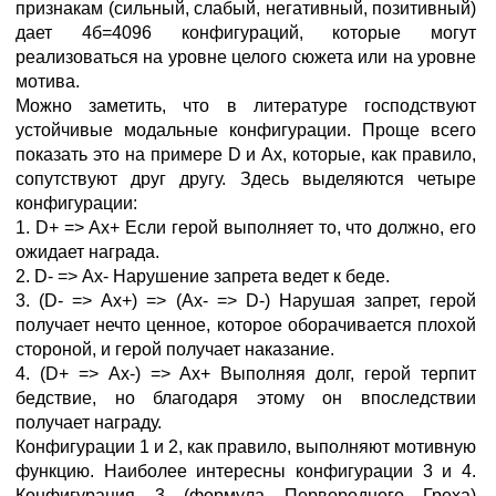
признакам (сильный, слабый, негативный, позитивный)
дает 4б=4096 конфигураций, которые могут
реализоваться на уровне целого сюжета или на уровне
мотива.
Можно заметить, что в литературе господствуют
устойчивые модальные конфигурации. Проще всего
показать это на примере D и Ах, которые, как правило,
сопутствуют друг другу. Здесь выделяются четыре
конфигурации:
1. D+ => Ах+ Если герой выполняет то, что должно, его
ожидает награда.
2. D- => Ах- Нарушение запрета ведет к беде.
3. (D- => Ах+) => (Ах- => D-) Нарушая запрет, герой
получает нечто ценное, которое оборачивается плохой
стороной, и герой получает наказание.
4. (D+ => Ах-) => Ах+ Выполняя долг, герой терпит
бедствие, но благодаря этому он впоследствии
получает награду.
Конфигурации 1 и 2, как правило, выполняют мотивную
функцию. Наиболее интересны конфигурации 3 и 4.
Конфигурация 3 (формула Первородного Греха)