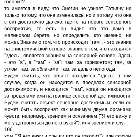
говорит? -
то имеется в виду, что Онегин не узнает Татьяну не
только потому, что она изменилась, но и потому, что она
стоит достаточно далеко, где-то на пороге сенсорного
восприятия, то есть он видит, что это дама в
малиновом берете, но определить, кто именно, не
может. Знание о том, что происходит "там", - это знание
на эпистемической основе; знание о том, что находится
"здесь", является знанием на сенсорной основе. Здесь
- это "в", а "там" - "за": там, за горизонтом; там, за
углом; там, за облаками; там, за далью непогоды.
Будем считать, что объект находится "здесь" в том
случае, когда он находится в пределах сенсорной
достижимости, и находится "там", когда он находится
за пределами или на границе сенсорной достижимости.
Будем считать объект сенсорно достижимым, если он
может быть воспринят как минимум двумя органами
чувств: например, зрением и осязанием ("Я его вижу и
могу дотронуться до него рукой"), или зрением и слу-
106
хом ("Я его вижу и слышу, что он говорит"), или слухом