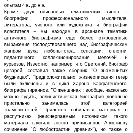
опытам 4 в. до н.э.
Кроме двух описанных тематических типов –
биографии профессионального мыслителя,
литератора, ученого или художника и биографии
властителя – мы находим в арсенале тематики
античного биографизма еще более откровенные
выражения господствовавшего над биографическим
жанром духа любопытства, сенсации, сплетни,
педантичного коллекционирования мелочей и
курьезов. Известно, например, что Светоний, биограф
цезарей, составил также сборник "О знаменитых
блудницах". Предположительно, жизнеописания гетер
были включены и в цикл Харона Карфагенского,
биографа тираннов, "О женщинах"; вообще, насколько
можно судить, эллинистическая биография довольно
пристально занималась этой категорией
знаменитостей. Прилежно собирался материал о
распутниках (неисчерпаемым источником такого
материала служило ложно приписанное Аристиппу
сочинение "О любострастии древних"), но также о