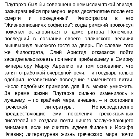
Плутарха был бы совершенно немыслим такой эпизод,
разыгравшийся примерно через десятилетие после его
смерти и поведанный Филостратом в его
"Жизнеописаниях софистов": когда римский проконсул
пожелал остановиться в доме ритора Полемона,
последний в сознании своего эллинского величия
вышвырнул высокого гостя за дверь. По словам того
же Филострата, Элий Аристид отказался пойти
засвидетельствовать почтение прибывшему в Смирну
императору Марку Аврелию на том основании, что
занят отработкой очередной речи, – и государь только
одобрил независимое поведение знаменитого витии.
Число подобных примеров для II в. можно умножить.
За время жизни Плутарха сильно изменилось к
лучшему, – по крайней мере, внешне, – и состояние
греческой литературы. Непосредственно
предшествующие ему поколения греко-язычных
писателей не создали почти ничего заслуживающего
внимания, если не считать иудеев Филона и Иосифа
Флавия; литературная жизнь греческого мира почти