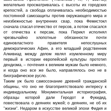
желательно просматривалась с высоты их городских
крепостей, а свобода оплачивалась необходимостью
постоянной самозащиты против окружающего мира и
неизбежностью внутренних свар, пока Фемистокл
сначала спасал отечество от персов, а потом спасался
от отечества к персам, пока Перикл исполнял
чрезвычайно хлопотные обязанности почти
единовластного правителя непослушных
демократических Афин, а его младший родственник
Алкивиад между делом являл изумленному миру
первый в истории европейской культуры прототип
дендизма, – почтения к великим мужам было немного,
и когда оно все же было, направлялось оно не в
биографическое русло.
Таким уж было самосознание древней гражданской
общины, что оно не благоприятствовало интересу к
индивидуальному. Монументальная историография,
образцы которой дали Геродот и Фукидид,
повествовала о деяниях мужей; о деяниях, не об их
"жизни". Недаром в искусстве великой эпохи Фидия и