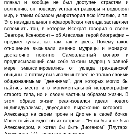
плакал и вообще не был доступен страстям и
волнению, он повсюду устранял раздоры и водворял
мир, и таким образом умиротворил всю Италию, и т.п.
Это назидательная пифагорейская легенда заставляет
вспомнить тон, в котором Исократ говорил о своем
Эвагоре, Ксенофонт – об Агесилае: герой биографии –
предмет культа, как там, так и здесь. Почему такое
отношение вызывали именно мудрецы и монархи,
достаточно понятно. Самовластный монарх и
предписывающий сам себе законы мудрец в равной
мере эмансипировались от уклада гражданской
общины, а потому вызывали интерес не только своими
общезначимыми "деяниями", для которых могло бы
найтись место и в монументальной историографии
старого типа, но и своим частным образом жизни. В
этом образе жизни реализовался идеал нового
индивидуализма, двуединое выражение которого –
Александр на своем троне и Диоген в своей бочке.
Известный анекдот об их встрече – "Если бы я не был
Александром, я хотел бы быть Диогеном" (Плутарх.
Александр, 14) – ясно это выражает.