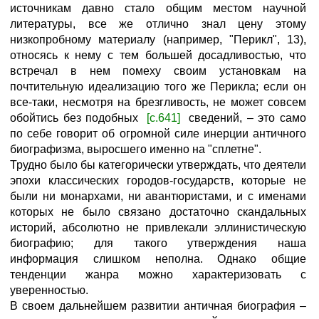
источникам давно стало общим местом научной
литературы, все же отлично знал цену этому
низкопробному материалу (например, "Перикл", 13),
относясь к нему с тем большей досадливостью, что
встречал в нем помеху своим установкам на
почтительную идеализацию того же Перикла; если он
все-таки, несмотря на брезгливость, не может совсем
обойтись без подобных
[с.641]
сведений, – это само
по себе говорит об огромной силе инерции античного
биографизма, выросшего именно на "сплетне".
Трудно было бы категорически утверждать, что деятели
эпохи классических городов-государств, которые не
были ни монархами, ни авантюристами, и с именами
которых не было связано достаточно скандальных
историй, абсолютно не привлекали эллинистическую
биографию; для такого утверждения наша
информация слишком неполна. Однако общие
тенденции жанра можно характеризовать с
уверенностью.
В своем дальнейшем развитии античная биография –