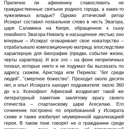
Прилично ли афинянину славословить не
гражданственные святыни родного города, а каких-то
чужеземных владык? Однако аттический ритор
Исократ составил похвальное слово в честь Эвагора,
царя Саламина на Кипре, обращенное к сыну
покойного Эвагора Никоклу и насыщенное лестью; оно
впервые – Исократ оговаривает свое новаторство –
отрабатывало композиционную матрицу, впоследствии
характерную для биографии (предки, события жизни,
черты характера). И все это – на фоне неприличных
похвал, которые никто и не подумал бы высказать по
адресу, скажем, Аристида или Перикла: "бог среди
людей", "смертное божество". Проходит около десяти
лет, и опыт Исократа находит подражателя: около 360
до н.э. Ксенофонт Афинский воздвигает такой же
литературный памятник заклятому врагу своего
отечества – спартанскому царю Агесилаю. Его
сочинение построено по опробованной у Исократа
схеме и также изобилует неумеренной идеализацией
героя. В таком тоне говорят не о гражданине среди