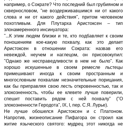
например, о Сократе? Что последний был грубияном и
сквернословом, "не воздерживавшимся ни от какого
слова и ни от какого действия", притом человеком
похотливым. Для Плутарха Аристоксен – тип
злонамеренного инсинуатора:
"...К этим людям близки и те, кто подбавляет к своим
поношениям кое-какую похвалу, как это делает
Аристоксен в отношении Сократа: назвав его
невеждой, неучем и наглецом, он присовокупил:
"Однако же несправедливости в нем не было". Как
хорошо искушенные в своем ремесле льстецы
примешивают иногда к своим пространным и
многословным похвалам незначительные порицания,
как бы приправляя свою лесть откровенностью, так и
злокозненность, чтобы ее клевете лучше поверили,
спешит поставить рядом с ней похвалу" ("О
злокозненности Геродота", IX, I, пер. С.Я. Лурье).
Не лучше обошелся Аристоксен и с Платоном.
Напротив, жизнеописание Пифагора он строил как
житие языческого святого: мудрец этот никогда не