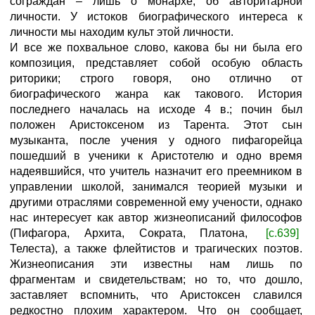
сограждан – лишь о монархе, об авторитарной
личности. У истоков биографического интереса к
личности мы находим культ этой личности.
И все же похвальное слово, какова бы ни была его
композиция, представляет собой особую область
риторики; строго говоря, оно отлично от
биографического жанра как такового. История
последнего началась на исходе 4 в.; почин был
положен Аристоксеном из Тарента. Этот сын
музыканта, после учения у одного пифагорейца
пошедший в ученики к Аристотелю и одно время
надеявшийся, что учитель назначит его преемником в
управлении школой, занимался теорией музыки и
другими отраслями современной ему учености, однако
нас интересует как автор жизнеописаний философов
(Пифагора, Архита, Сократа, Платона,
[с.639]
Телеста), а также флейтистов и трагических поэтов.
Жизнеописания эти известны нам лишь по
фрагментам и свидетельствам; но то, что дошло,
заставляет вспомнить, что Аристоксен славился
редкостно плохим характером. Что он сообщает,