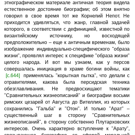
этнографическом материале античная теория видела
естественное достояние биографии; об этом внятно
говорил в свое время тот же Корнелий Непот. Не
приходится удивляться, что жанр, главной задачей
которого, в соответствии с дефиницией, известной по
византийскому источнику, но восходящей
предположительно – еще к античным временам, было
изображение индивидуально-специфического "образа
жизни", проявлял интерес к специфике "образа жизни"
целого народа. И вот мы узнаем, как у персов
совершалась инициация в храме богини войны, как
[с.644]
применялась "корытная пытка", что делали с
отравителями, какова была персидская техника
обезглавливания. Не предвосхищают тематики
"Сравнительных жизнеописаний" и биографии восьми
римских цезарей от Августа до Вителлия, из которых
сохранились "Гальба" и "Отон". И только "Арат" –
существенный шаг в сторону "Сравнительных
жизнеописаний", в сторону собственно Плутарховских
интересов. Очень характерно вступление к "Арату",