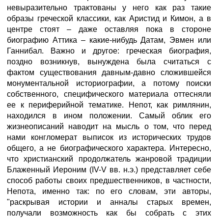
невыразительно трактованы у него как раз такие
образы греческой классики, как Аристид и Кимон, а в
центре стоят – даже оставляя пока в стороне
биографию Аттика – какие-нибудь Датам, Эвмен или
Ганнибал. Важно и другое: греческая биография,
поздно возникнув, вынуждена была считаться с
фактом существования давным-давно сложившейся
монументальной историографии, а потому поиски
собственного, специфического материала оттесняли
ее к периферийной тематике. Непот, как римлянин,
находился в ином положении. Самый облик его
жизнеописаний наводит на мысль о том, что перед
нами конгломерат выписок из исторических трудов
общего, а не биографического характера. Интересно,
что христианский продолжатель жанровой традиции
Блаженный Иероним (IV-V вв. н.э.) представляет себе
способ работы своих предшественников, в частности,
Непота, именно так: по его словам, эти авторы,
"раскрывая истории и анналы старых времен,
получали возможность как бы собрать с этих