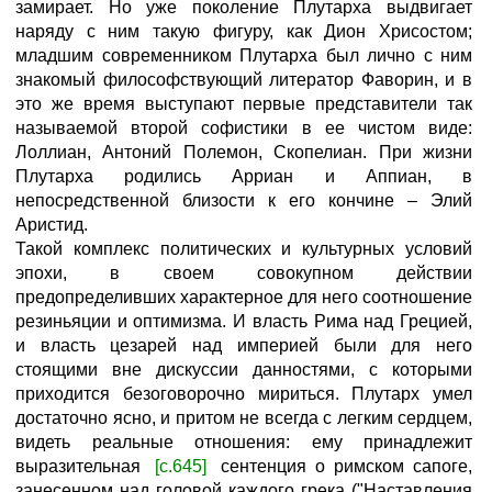
замирает. Но уже поколение Плутарха выдвигает
наряду с ним такую фигуру, как Дион Хрисостом;
младшим современником Плутарха был лично с ним
знакомый философствующий литератор Фаворин, и в
это же время выступают первые представители так
называемой второй софистики в ее чистом виде:
Лоллиан, Антоний Полемон, Скопелиан. При жизни
Плутарха родились Арриан и Аппиан, в
непосредственной близости к его кончине – Элий
Аристид.
Такой комплекс политических и культурных условий
эпохи, в своем совокупном действии
предопределивших характерное для него соотношение
резиньяции и оптимизма. И власть Рима над Грецией,
и власть цезарей над империей были для него
стоящими вне дискуссии данностями, с которыми
приходится безоговорочно мириться. Плутарх умел
достаточно ясно, и притом не всегда с легким сердцем,
видеть реальные отношения: ему принадлежит
выразительная
[с.645]
сентенция о римском сапоге,
занесенном над головой каждого грека ("Наставления