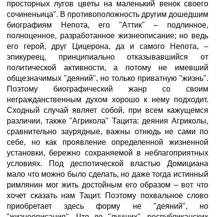
просторных лугов цветы на маленький венок своего
сочиненьица". В противоположность другим дошедшим
биографиям Непота, его "Аттик" – подлинное,
полноценное, разработанное жизнеописание; но ведь
его герой, друг Цицерона, да и самого Непота, –
эпикуреец, принципиально отказывавшийся от
политической активности, а потому не имевший
общезначимых "деяний", но только приватную "жизнь".
Поэтому биографический жанр со своим
негражданственным духом хорошо к нему подходит.
Сходный случай являет собой, при всем кажущемся
различии, также "Агрикола" Тацита: деяния Агриколы,
сравнительно заурядные, важны отнюдь не сами по
себе, но как проявление определенной жизненной
установки, бережно сохраняемой в неблагоприятных
условиях. Под деспотической властью Домициана
мало что можно было сделать, но даже тогда истинный
римлянин мог жить достойным его образом – вот что
хочет сказать нам Тацит. Поэтому похвальное слово
приобретает здесь форму не "деяний", но
"жизнеописания". Что до "лучших", республиканских