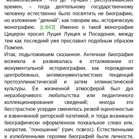
времен, – тогда деятельному государственному
человеку естественно было посвятить не биографию,
но изложение "деяний"; как говорим мы, историческую
монографию.
[с.643]
Именно о такой монографии
Цицерон просил Луция Лукцея и Посидония, между
тем как последний уже прославил подобным образом
Помпея.
Итак, подытоживаем сказанное. Античная биография
возникла и развивалась в отталкивании от
монументальной историографии, как порождение
центробежных, антимонументалистских тенденций
протоэллинистической и затем эллинистической
культуры. Ее жизненной атмосферой был дух
неразборчивого любопытства или педантичного
коллекционирования сведений; иногда это
бесстрастное усердие сменялось резкой оценочностью
и взвинченной риторской патетикой, и тогда возникало
биографически оформленное похвальное слово или,
напротив, "поношение" (греч. пс
о
гос). Естественными
и излюбленными героями биографий были личности,