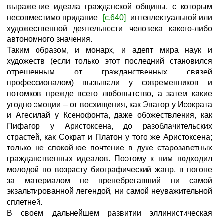
выражение идеала гражданской общины, с которым
несовместимо придание
[с.640]
интеллектуальной или
художественной деятельности человека какого-либо
автономного значения.
Таким образом, и монарх, и адепт мира наук и
художеств (если только этот последний становился
отрешенным от гражданственных связей
профессионалом) вызывали у современников и
потомков прежде всего любопытство, а затем какие
угодно эмоции – от восхищения, как Эвагор у Исократа
и Агесилай у Ксенофонта, даже обожествления, как
Пифагор у Аристоксена, до разоблачительских
страстей, как Сократ и Платон у того же Аристоксена;
только не спокойное почтение в духе старозаветных
гражданственных идеалов. Поэтому к ним подходил
молодой по возрасту биографический жанр, в погоне
за материалом не пренебрегавший ни самой
экзальтированной легендой, ни самой неуважительной
сплетней.
В своем дальнейшем развитии эллинистическая