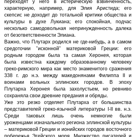
переходят у него в истерическую взвинченность,
характерную, например, для Элия Аристида; его
скепсис не доходит до тотальной критики общества и
культуры в духе Лукиана; его спокойная, подчас
несколько самодовольная непринужденность далека
от безответственности Элиана.
Важно, что Плутарх родился не где-нибудь, а в самом
средоточии "исконной" материковой Греции: его
родным городом была та самая Херонея, которая
была известна каждому образованному человеку
греко-римского мира как место знаменитого сражения
338 г. до н.э. между македонянами Филиппа II и
воинами вольных эллинских городов. В эпоху
Плутарха Херонея была захолустьем, но ревниво
сохраняла свои древние предания и обряды.
Уже это резко отделяет Плутарха от большинства
представителей греко-язычной литературы I-II вв. н.э.
Среди таковых лишь очень немногие были
уроженцами изначального региона эллинской культуры
– материковой Греции и ионийских городов восточного
побережья Эгейского моря. Множество писателей и