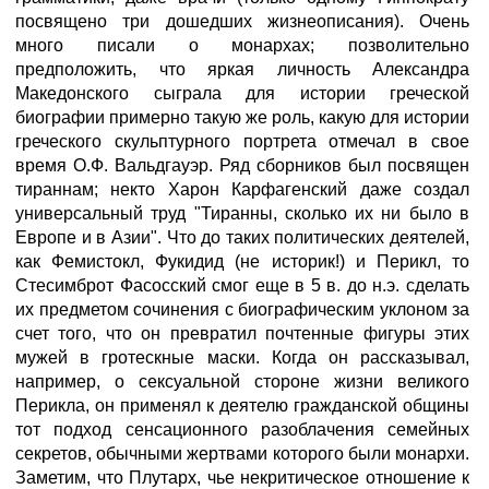
посвящено три дошедших жизнеописания). Очень
много писали о монархах; позволительно
предположить, что яркая личность Александра
Македонского сыграла для истории греческой
биографии примерно такую же роль, какую для истории
греческого скульптурного портрета отмечал в свое
время О.Ф. Вальдгауэр. Ряд сборников был посвящен
тираннам; некто Харон Карфагенский даже создал
универсальный труд "Тиранны, сколько их ни было в
Европе и в Азии". Что до таких политических деятелей,
как Фемистокл, Фукидид (не историк!) и Перикл, то
Стесимброт Фасосский смог еще в 5 в. до н.э. сделать
их предметом сочинения с биографическим уклоном за
счет того, что он превратил почтенные фигуры этих
мужей в гротескные маски. Когда он рассказывал,
например, о сексуальной стороне жизни великого
Перикла, он применял к деятелю гражданской общины
тот подход сенсационного разоблачения семейных
секретов, обычными жертвами которого были монархи.
Заметим, что Плутарх, чье некритическое отношение к