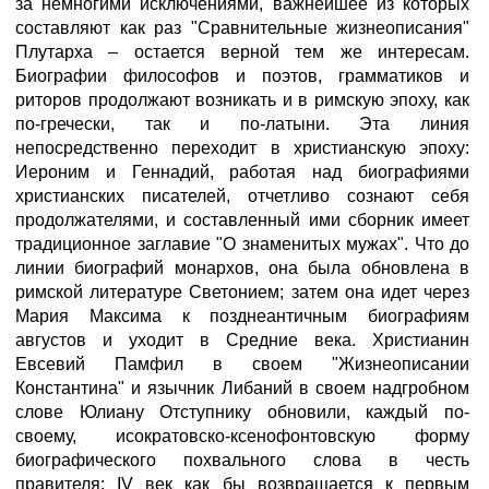
за немногими исключениями, важнейшее из которых
составляют как раз "Сравнительные жизнеописания"
Плутарха – остается верной тем же интересам.
Биографии философов и поэтов, грамматиков и
риторов продолжают возникать и в римскую эпоху, как
по-гречески, так и по-латыни. Эта линия
непосредственно переходит в христианскую эпоху:
Иероним и Геннадий, работая над биографиями
христианских писателей, отчетливо сознают себя
продолжателями, и составленный ими сборник имеет
традиционное заглавие "О знаменитых мужах". Что до
линии биографий монархов, она была обновлена в
римской литературе Светонием; затем она идет через
Мария Максима к позднеантичным биографиям
августов и уходит в Средние века. Христианин
Евсевий Памфил в своем "Жизнеописании
Константина" и язычник Либаний в своем надгробном
слове Юлиану Отступнику обновили, каждый по-
своему, исократовско-ксенофонтовскую форму
биографического похвального слова в честь
правителя: IV век как бы возвращается к первым