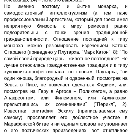
Но именно поэтому и бытие монарха, и
самодостаточный интеллектуализм (а тем паче
профессиональный артистизм, который для грека имел
неприятную близость к миру ремесел) равно
подозрительны с точки зрения традиционной
гражданственности. Отношение последней к типу
монарха можно резюмировать изречением Катона
Старшего (приведено у Плутарха, "Марк Катон", 8): "По
самой своей природе царь – животное плотоядное". Не
лучше относилась гражданственная традиция и к типу
художника-профессионала: по словам Плутарха, "ни
один юноша, благородный и одаренный, посмотрев на
Зевса в Писе, не пожелает сделаться Фидием, или,
посмотрев на Геру в Аргосе – Поликлетом, а равно
Анакреонтом, или Филемоном, или Архилохом,
прельстившись их сочинениями" ("Перикл", 2).
Известная эпитафия Эсхилу (приписываемая ему
самому) прославляет его доблестное участие в
Марафонской битве и ни единым словом не упоминает
о его поэтических произведениях: вот отчетливое