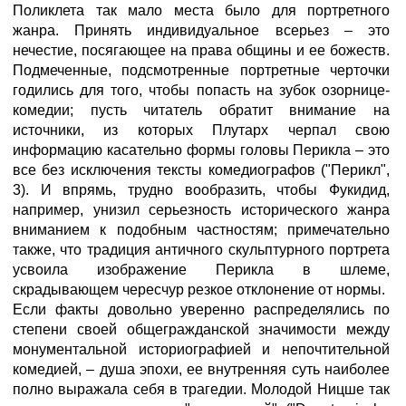
Поликлета так мало места было для портретного
жанра. Принять индивидуальное всерьез – это
нечестие, посягающее на права общины и ее божеств.
Подмеченные, подсмотренные портретные черточки
годились для того, чтобы попасть на зубок озорнице-
комедии; пусть читатель обратит внимание на
источники, из которых Плутарх черпал свою
информацию касательно формы головы Перикла – это
все без исключения тексты комедиографов ("Перикл",
3). И впрямь, трудно вообразить, чтобы Фукидид,
например, унизил серьезность исторического жанра
вниманием к подобным частностям; примечательно
также, что традиция античного скульптурного портрета
усвоила изображение Перикла в шлеме,
скрадывающем чересчур резкое отклонение от нормы.
Если факты довольно уверенно распределялись по
степени своей общегражданской значимости между
монументальной историографией и непочтительной
комедией, – душа эпохи, ее внутренняя суть наиболее
полно выражала себя в трагедии. Молодой Ницше так