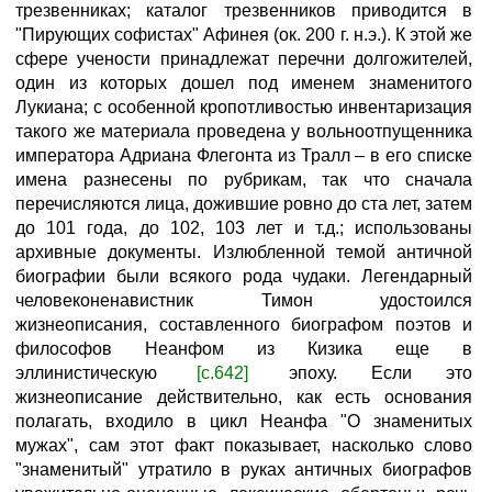
трезвенниках; каталог трезвенников приводится в
"Пирующих софистах" Афинея (ок. 200 г. н.э.). К этой же
сфере учености принадлежат перечни долгожителей,
один из которых дошел под именем знаменитого
Лукиана; с особенной кропотливостью инвентаризация
такого же материала проведена у вольноотпущенника
императора Адриана Флегонта из Тралл – в его списке
имена разнесены по рубрикам, так что сначала
перечисляются лица, дожившие ровно до ста лет, затем
до 101 года, до 102, 103 лет и т.д.; использованы
архивные документы. Излюбленной темой античной
биографии были всякого рода чудаки. Легендарный
человеконенавистник Тимон удостоился
жизнеописания, составленного биографом поэтов и
философов Неанфом из Кизика еще в
эллинистическую
[с.642]
эпоху. Если это
жизнеописание действительно, как есть основания
полагать, входило в цикл Неанфа "О знаменитых
мужах", сам этот факт показывает, насколько слово
"знаменитый" утратило в руках античных биографов