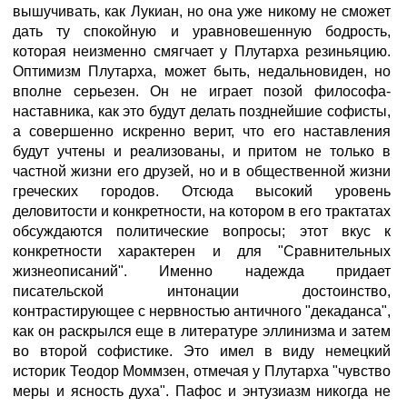
вышучивать, как Лукиан, но она уже никому не сможет
дать ту спокойную и уравновешенную бодрость,
которая неизменно смягчает у Плутарха резиньяцию.
Оптимизм Плутарха, может быть, недальновиден, но
вполне серьезен. Он не играет позой философа-
наставника, как это будут делать позднейшие софисты,
а совершенно искренно верит, что его наставления
будут учтены и реализованы, и притом не только в
частной жизни его друзей, но и в общественной жизни
греческих городов. Отсюда высокий уровень
деловитости и конкретности, на котором в его трактатах
обсуждаются политические вопросы; этот вкус к
конкретности характерен и для "Сравнительных
жизнеописаний". Именно надежда придает
писательской интонации достоинство,
контрастирующее с нервностью античного "декаданса",
как он раскрылся еще в литературе эллинизма и затем
во второй софистике. Это имел в виду немецкий
историк Теодор Моммзен, отмечая у Плутарха "чувство
меры и ясность духа". Пафос и энтузиазм никогда не