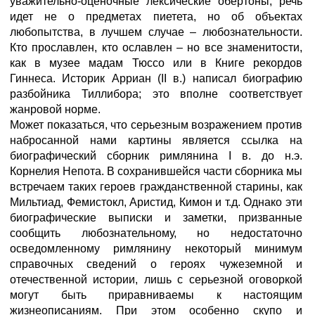
уважительно-оценочные лексические обертоны; речь
идет не о предметах пиетета, но об объектах
любопытства, в лучшем случае – любознательности.
Кто прославлен, кто ославлен – но все знаменитости,
как в музее мадам Тюссо или в Книге рекордов
Гиннеса. Историк Арриан (II в.) написал биографию
разбойника Тиллибора; это вполне соответствует
жанровой норме.
Может показаться, что серьезным возражением против
набросанной нами картины является ссылка на
биографический сборник римлянина I в. до н.э.
Корнелия Непота. В сохранившейся части сборника мы
встречаем таких героев гражданственной старины, как
Мильтиад, Фемистокл, Аристид, Кимон и т.д. Однако эти
биографические выписки и заметки, призванные
сообщить любознательному, но недостаточно
осведомленному римлянину некоторый минимум
справочных сведений о героях чужеземной и
отечественной истории, лишь с серьезной оговоркой
могут быть приравниваемы к настоящим
жизнеописаниям. При этом особенно скупо и