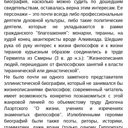
биография, насколько можно судить по дошедшим
свидетельствам, оставалась верна этим интересам. Ее
персонажи – это почти всегда либо профессиональные
деятели духовной культуры, либо такие политические
деятели, которые не укладываются в рамки
гражданского "благозакония": монархи, тиранны, на
худой конец авантюристы вроде Алкивиада. Шедшие
рука об руку интерес к жизни философов и к жизни
тиранов курьезным образом соединились в труде
Гермиппа из Смирны (3 в. до н.э.): "Жизнеописания
людей, перешедших от философских занятий к власти
тираннической или династической".
Не было почти ни одного заметного представителя
эллинистической биографии, который не занимался бы
жизнеописаниями философов; современный читатель
имеет возможность конкретно познакомиться с этой
жанровой линией по объемистому труду Диогена
Лаэртского "О жизни, учениях и изречениях
знаменитых философов". Излюбленными героями
биографий были также поэты, риторы, историки,
грамматики, даже врачи (только одному Гиппократу