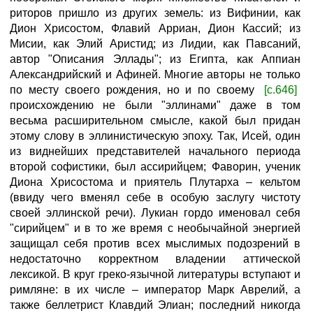
риторов пришло из других земель: из Вифинии, как
Дион Хрисостом, Флавий Арриан, Дион Кассий; из
Мисии, как Элий Аристид; из Лидии, как Павсаний,
автор "Описания Эллады"; из Египта, как Аппиан
Александрийский и Афиней. Многие авторы не только
по месту своего рождения, но и по своему
[с.646]
происхождению не были "эллинами" даже в том
весьма расширительном смысле, какой был придан
этому слову в эллинистическую эпоху. Так, Исей, один
из виднейших представителей начального периода
второй софистики, был ассирийцем; Фаворин, ученик
Диона Хрисостома и приятель Плутарха – кельтом
(ввиду чего вменял себе в особую заслугу чистоту
своей эллинской речи). Лукиан гордо именовал себя
"сирийцем" и в то же время с необычайной энергией
защищал себя против всех мыслимых подозрений в
недостаточно корректном владении аттической
лексикой. В круг греко-язычной литературы вступают и
римляне: в их числе – император Марк Аврелий, а
также беллетрист Клавдий Элиан; последний никогда