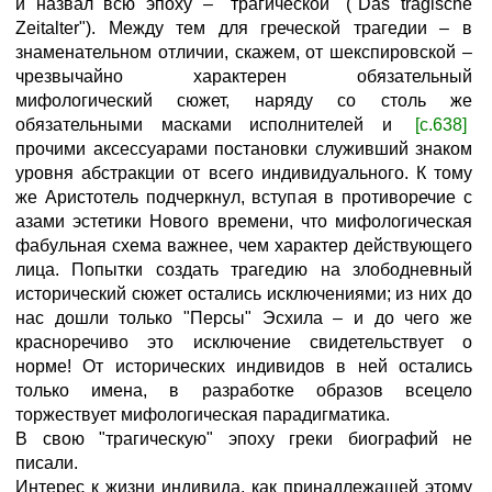
и назвал всю эпоху – "трагической" ("Das tragische
Zeitalter"). Между тем для греческой трагедии – в
знаменательном отличии, скажем, от шекспировской –
чрезвычайно характерен обязательный
мифологический сюжет, наряду со столь же
обязательными масками исполнителей и
[с.638]
прочими аксессуарами постановки служивший знаком
уровня абстракции от всего индивидуального. К тому
же Аристотель подчеркнул, вступая в противоречие с
азами эстетики Нового времени, что мифологическая
фабульная схема важнее, чем характер действующего
лица. Попытки создать трагедию на злободневный
исторический сюжет остались исключениями; из них до
нас дошли только "Персы" Эсхила – и до чего же
красноречиво это исключение свидетельствует о
норме! От исторических индивидов в ней остались
только имена, в разработке образов всецело
торжествует мифологическая парадигматика.
В свою "трагическую" эпоху греки биографий не
писали.
Интерес к жизни индивида, как принадлежащей этому