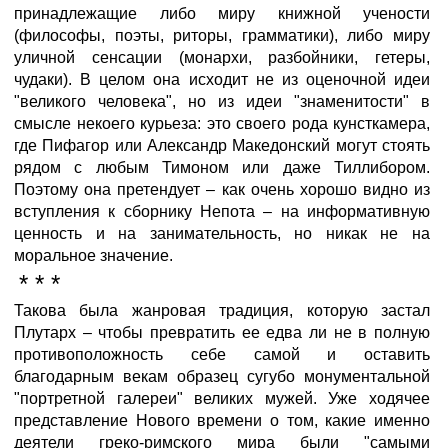
принадлежащие либо миру книжной учености
(философы, поэты, риторы, грамматики), либо миру
уличной сенсации (монархи, разбойники, гетеры,
чудаки). В целом она исходит не из оценочной идеи
"великого человека", но из идеи "знаменитости" в
смысле некоего курьеза: это своего рода кунсткамера,
где Пифагор или Александр Македонский могут стоять
рядом с любым Тимоном или даже Тиллибором.
Поэтому она претендует – как очень хорошо видно из
вступления к сборнику Непота – на информативную
ценность и на занимательность, но никак не на
моральное значение.
* * *
Такова была жанровая традиция, которую застал
Плутарх – чтобы превратить ее едва ли не в полную
противоположность себе самой и оставить
благодарным векам образец сугубо монументальной
"портретной галереи" великих мужей. Уже ходячее
представление Нового времени о том, какие именно
деятели греко-римского мира были "самыми