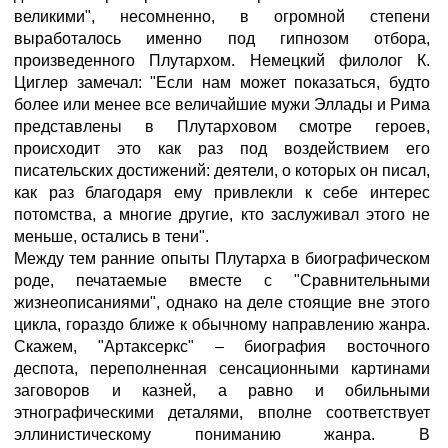
великими", несомненно, в огромной степени
выработалось именно под гипнозом отбора,
произведенного Плутархом. Немецкий филолог К.
Циглер замечал: "Если нам может показаться, будто
более или менее все величайшие мужи Эллады и Рима
представлены в Плутарховом смотре героев,
происходит это как раз под воздействием его
писательских достижений: деятели, о которых он писал,
как раз благодаря ему привлекли к себе интерес
потомства, а многие другие, кто заслуживал этого не
меньше, остались в тени".
Между тем ранние опыты Плутарха в биографическом
роде, печатаемые вместе с "Сравнительными
жизнеописаниями", однако на деле стоящие вне этого
цикла, гораздо ближе к обычному направлению жанра.
Скажем, "Артаксеркс" – биография восточного
деспота, переполненная сенсационными картинами
заговоров и казней, а равно и обильными
этнографическими деталями, вполне соответствует
эллинистическому пониманию жанра. В