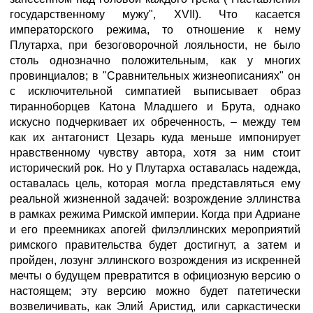
государственному мужу", XVII). Что касается
императорского режима, то отношение к нему
Плутарха, при безоговорочной лояльности, не было
столь однозначно положительным, как у многих
провинциалов; в "Сравнительных жизнеописаниях" он
с исключительной симпатией выписывает образ
тиранноборцев Катона Младшего и Брута, однако
искусно подчеркивает их обреченность, – между тем
как их антагонист Цезарь куда меньше импонирует
нравственному чувству автора, хотя за ним стоит
исторический рок. Но у Плутарха оставалась надежда,
оставалась цель, которая могла представляться ему
реальной жизненной задачей: возрождение эллинства
в рамках режима Римской империи. Когда при Адриане
и его преемниках апогей филэллинских мероприятий
римского правительства будет достигнут, а затем и
пройден, лозунг эллинского возрождения из искренней
мечты о будущем превратится в официозную версию о
настоящем; эту версию можно будет патетически
возвеличивать, как Элий Аристид, или саркастически