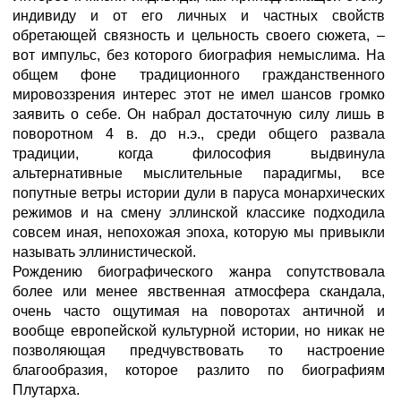
индивиду и от его личных и частных свойств
обретающей связность и цельность своего сюжета, –
вот импульс, без которого биография немыслима. На
общем фоне традиционного гражданственного
мировоззрения интерес этот не имел шансов громко
заявить о себе. Он набрал достаточную силу лишь в
поворотном 4 в. до н.э., среди общего развала
традиции, когда философия выдвинула
альтернативные мыслительные парадигмы, все
попутные ветры истории дули в паруса монархических
режимов и на смену эллинской классике подходила
совсем иная, непохожая эпоха, которую мы привыкли
называть эллинистической.
Рождению биографического жанра сопутствовала
более или менее явственная атмосфера скандала,
очень часто ощутимая на поворотах античной и
вообще европейской культурной истории, но никак не
позволяющая предчувствовать то настроение
благообразия, которое разлито по биографиям
Плутарха.