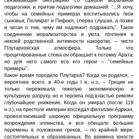
связывающее биографию со сферой моральной
педагогики, и притом педагогики домашней: "...Я хочу,
чтобы на семейных примерах воспитывались твои
сыновья, Поликрат и Пифокл, сперва слушая, а позже
и читая о том, чему им надлежит подражать". Такое
соединение морализаторства и уюта, почтения и
некоей родственной интимности накоротке, – чисто
Плутарховская атмосфера. Только что
процитированные слова он обращает к потомку Арата;
но для него самого все его герои – "семейные
примеры".
Какое время породило Плутарха? Когда он родился, –
вероятнее всего, в 40-е годы I в. н.э., – Греция не
только переживала тяжелую экономическую и
культурную разруху, но и терпела под властью римлян
глубочайшее унижение. Когда он умирал (после 119
н.э.), на престоле империи восседал филэллин Адриан,
провозгласивший широкую официальную программу
возрождения эллинства, и все обещало большие
перемены в положении греков, – по крайней мере,
состоятельных и образованных. Во времена юности