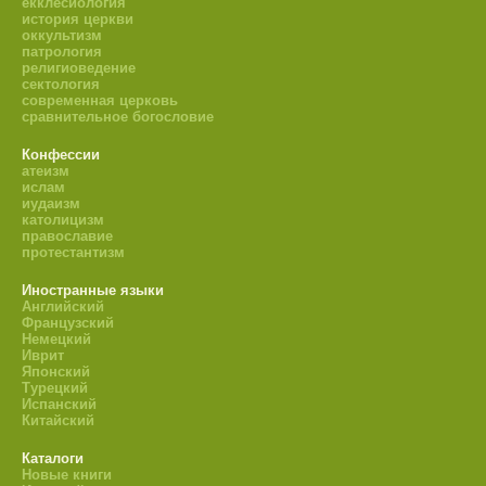
екклесиология
история церкви
оккультизм
патрология
религиоведение
сектология
современная церковь
сравнительное богословие
Конфессии
атеизм
ислам
иудаизм
католицизм
православие
протестантизм
Иностранные языки
Английский
Французский
Немецкий
Иврит
Японский
Турецкий
Испанский
Китайский
Каталоги
Новые книги