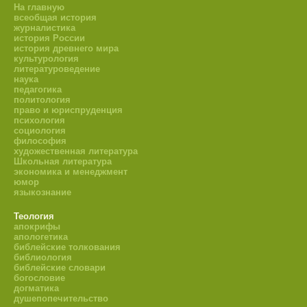
На главную
всеобщая история
журналистика
история России
история древнего мира
культурология
литературоведение
наука
педагогика
политология
право и юриспруденция
психология
социология
философия
художественная литература
Школьная литература
экономика и менеджмент
юмор
языкознание
Теология
апокрифы
апологетика
библейские толкования
библиология
библейские словари
богословие
догматика
душепопечительство