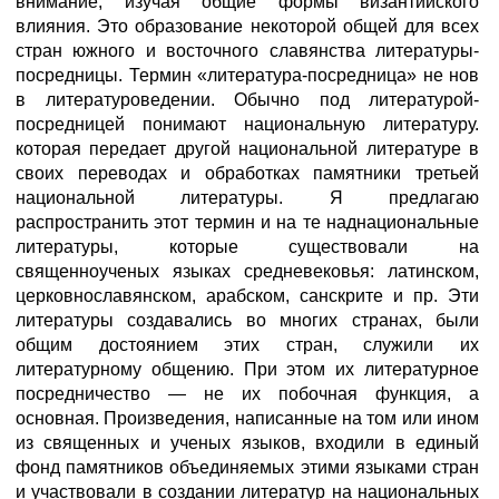
внимание, изучая общие формы византийского
влияния. Это образование некоторой общей для всех
стран южного и восточного славянства литературы-
посредницы. Термин «литература-посредница» не нов
в литературоведении. Обычно под литературой-
посредницей понимают национальную литературу.
которая передает другой национальной литературе в
своих переводах и обработках памятники третьей
национальной литературы. Я предлагаю
распространить этот термин и на те наднациональные
литературы, которые существовали на
священноученых языках средневековья: латинском,
церковнославянском, арабском, санскрите и пр. Эти
литературы создавались во многих странах, были
общим достоянием этих стран, служили их
литературному общению. При этом их литературное
посредничество — не их побочная функция, а
основная. Произведения, написанные на том или ином
из священных и ученых языков, входили в единый
фонд памятников объединяемых этими языками стран
и участвовали в создании литератур на национальных