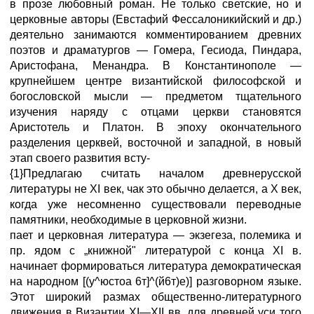
в прозе любовный роман. Не только светские, но и
церковные авторы (Евстафий Фессалоникийский и др.)
деятельно занимаются комментированием древних
поэтов и драматургов — Гомера, Гесиода, Пиндара,
Аристофана, Менандра. В Константинополе —
крупнейшем центре византийской философской и
богословской мысли — предметом тщательного
изучения наряду с отцами церкви становятся
Аристотель и Платон. В эпоху окончательного
разделения церквей, восточной и западной, в новый
этап своего развития всту-
{1}Предлагаю считать началом древнерусской
литературы не XI век, чак это обычно делается, а Х век,
когда уже несомненно существовали переводные
памятники, необходимые в церковной жизни.
пает и церковная литература — экзегеза, полемика и
пр. ядом с „книжной" литературой с конца XI в.
начинает формироваться литература демократическая
на народном [(у^юстоа 6т]^(й6т)е)] разговорном языке.
Этот широкий размах общественно-литературного
движения в Византии XI—XII вв. для древней уси того