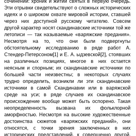
сочинений: хроник и житий святых в первую очередь.
Эти отрывки свидетельствуют о сложных исторических
идеях и о широком охвате мировой истории, ставшей
через них доступной русскому читателю. Совсем
другой характер носят скандинавские источники той же
летописи — так называемые «варяжские предания».
Несмотря на то, что они были подвергнуты
обстоятельному исследованию в ряде работ А.
Стендер-Петерсоном[1] и Е. А. ыдзевской[2], стоявших
на различных позициях, многое в них остается
неясным и спорным; их скандинавские источники по
большей части неизвестны; в некоторых случаях
трудно определить, возникли ли эти скандинавские
источники в самой Скандинавии или в варяжской
среде на уси; в ряде случаев их скандинавское
происхождение вообще может быть оспорено. Такая
неопределенность вызвана их фольклорной
аморфностью. Несмотря на высокие художественные
достоинства сюжетов «варяжских преданий», они
относятся, с точки зрения заключенных в них
исторических представлений, к совершенно другой,