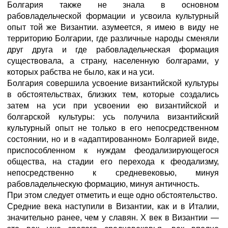
Болгария также не знала в основном
рабовладельческой формации и усвоила культурный
опыт той же Византии. азумеется, я имею в виду не
территорию Болгарии, где различные народы сменяли
друг друга и где рабовладельческая формация
существовала, а страну, населенную болгарами, у
которых рабства не было, как и на уси.
Болгария совершила усвоение византийской культуры
в обстоятельствах, близких тем, которые создались
затем на уси при усвоении ею византийской и
болгарской культуры: усь получила византийский
культурный опыт не только в его непосредственном
состоянии, но и в «адаптированном» Болгарией виде,
приспособленном к нуждам феодализирующегося
общества, на стадии его перехода к феодализму,
непосредственно к средневековью, минуя
рабовладельческую формацию, минуя античность.
При этом следует отметить и еще одно обстоятельство.
Средние века наступили в Византии, как и в Италии,
значительно ранее, чем у славян. Х век в Византии —