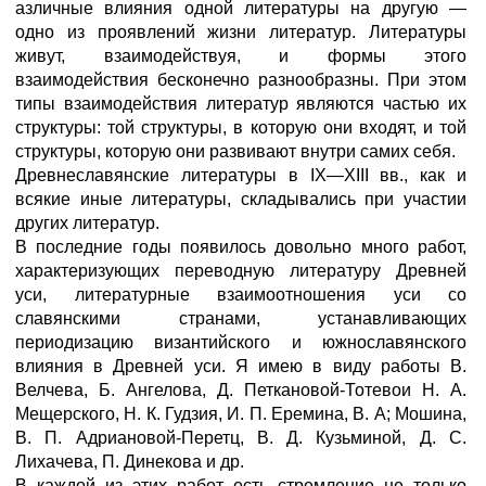
азличные влияния одной литературы на другую —
одно из проявлений жизни литератур. Литературы
живут, взаимодействуя, и формы этого
взаимодействия бесконечно разнообразны. При этом
типы взаимодействия литератур являются частью их
структуры: той структуры, в которую они входят, и той
структуры, которую они развивают внутри самих себя.
Древнеславянские литературы в IX—XIII вв., как и
всякие иные литературы, складывались при участии
других литератур.
В последние годы появилось довольно много работ,
характеризующих переводную литературу Древней
уси, литературные взаимоотношения уси со
славянскими странами, устанавливающих
периодизацию византийского и южнославянского
влияния в Древней уси. Я имею в виду работы В.
Велчева, Б. Ангелова, Д. Петкановой-Тотевои Н. А.
Мещерского, Н. К. Гудзия, И. П. Еремина, В. А; Мошина,
В. П. Адриановой-Перетц, В. Д. Кузьминой, Д. С.
Лихачева, П. Динекова и др.
В каждой из этих работ есть стремление не только