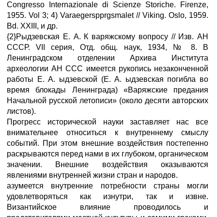
Congresso Internazionale di Scienze Storiche. Firenze,
1955. Vol 3; 4) Varaegerspprgsmalet // Viking. Oslo, 1959.
Bd. XXIII, и др.
{2}Рыдзевская Е. А. К варяжскому вопросу // Изв. АН
СССР. VII серия, Отд. общ. наук, 1934, № 8. В
Ленинградском отделении Архива Института
археологии АН ССС имеется рукопись незаконченной
работы Е. А. ыдзевской (Е. А. ыдзевская погибла во
время блокады Ленинграда) «Варяжские предания
Начальной русской летописи» (около десяти авторских
листов).
Прогресс исторической науки заставляет нас все
внимательнее относиться к внутреннему смыслу
событий. При этом внешние воздействия постепенно
раскрываются перед нами в их глубоком, органическом
значении. Внешние воздействия оказываются
явлениями внутренней жизни стран и народов.
азумеется внутренние потребности страны могли
удовлетворяться как изнутри, так и извне.
Византийское влияние проводилось и