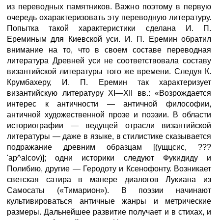
из переводных памятников. Важно поэтому в первую
очередь охарактеризовать эту переводную литературу.
Попытка такой характеристики сделана И. П.
Ереминым для Киевской уси. И. П. Еремин обратил
внимание на то, что в своем составе переводная
литература Древней уси не соответствовала составу
византийской литературы того же времени. Следуя К.
Крумбахеру, И. П. Еремин так характеризует
византийскую литературу XI—XII вв.: «Возрождается
интерес к античности — античной философии,
античной художественной прозе и поэзии. В области
историографии — ведущей отрасли византийской
литературы — даже в языке, в стилистике сказывается
подражание древним образцам [(ущцсис, ???
'ap^alcov)]; одни историки следуют Фукидиду и
Полибию, другие — Геродоту и Ксенофонту. Возникает
светская сатира в манере диалогов Лукиана из
Самосаты («Тимарион»). В поэзии начинают
культивироваться античные жанры и метрические
размеры. Дальнейшее развитие получает и в стихах, и