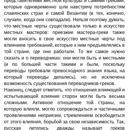
представителями местной культуры и самими греками,
которые одновременно шли навстречу потребностям
славянских стран и самой Византии (в тех, конечно,
случаях, когда они совпадали). Нельзя поэтому думать,
что местные черты существовали только в искусстве
местных мастеров: приезжие мастера-греки также
могли вносить в свое искусство местные черты под
влиянием требований, которые к ним предъявлялись в
той стране, где они работали. То же самое нужно
сказать и о переводчиках: они могли быть и местными
(и по большей части такими и были, поскольку
переводы требовали превосходного знания языка, на
который переводы делались), но не исключена
возможность существования переводчиков-греков.
Наконец, следует отметить, что отношения влияющей и
испытывающей влияние сторон могли быть весьма
сложными. Активное отношение той страны, на
которую влияли, могло сопровождаться и частичными
проявлениями неприязни, стремлением освободиться
от этого влияния, борьбой за свою независимость. Так,
русская летопись дважды называет греков