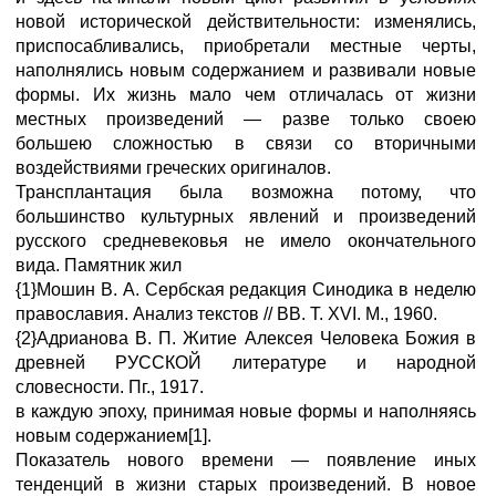
новой исторической действительности: изменялись,
приспосабливались, приобретали местные черты,
наполнялись новым содержанием и развивали новые
формы. Их жизнь мало чем отличалась от жизни
местных произведений — разве только своею
большею сложностью в связи со вторичными
воздействиями греческих оригиналов.
Трансплантация была возможна потому, что
большинство культурных явлений и произведений
русского средневековья не имело окончательного
вида. Памятник жил
{1}Мошин В. А. Сербская редакция Синодика в неделю
православия. Анализ текстов // ВВ. Т. XVI. М., 1960.
{2}Адрианова В. П. Житие Алексея Человека Божия в
древней РУССКОЙ литературе и народной
словесности. Пг., 1917.
в каждую эпоху, принимая новые формы и наполняясь
новым содержанием[1].
Показатель нового времени — появление иных
тенденций в жизни старых произведений. В новое