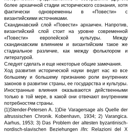
более архаичной стадии исторического сознания, хотя
фактически одновременны в «Повести» с
византийскими источниками.
Скандинавский слой «Повести» архаичен. Напротив,
византийский слой стоит на уровне современной
«Повести» европейской культуры. Между
скандинавским влиянием и византийским такое же
стадиальное различие, как между фольклором и
литературой.
Следует сделать и еще некоторые общие замечания.
Ход развития исторической науки ведет нас ко все
большему и большему признанию роли внутренних
законов в развитии страны, ее государства и культуры.
Иностранные влияния оказываются действенными
только в той мере, в какой они отвечают внутренним
потребностям страны.
{1}Stender-Petersen A. 1)Die Varagersage als Quelle der
altrussischen Chronik. Kobenhavn, 1934; 2) Varangica.
Aarhus, 1953; 3) Das Problem der altesten byzantinisch-
nordisch-slavischen Beziehungen //In: Relazioni del X