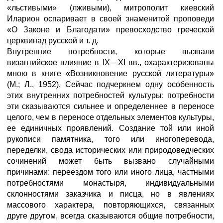
«льстивыми» (лживыми), митрополит киевский
Иларион оспаривает в своей знаменитой проповеди
«О Законе и Благодати» превосходство греческой
церквинад русской и т. д.
Внутренние потребности, которые вызвали
византийское влияние в IX—XI вв., охарактеризованы
мною в книге «Возникновение русской литературы»
(М.; Л., 1952). Сейчас подчеркнем одну особенность
этих внутренних потребностей культуры: потребности
эти сказываются сильнее и определеннее в переносе
целого, чем в переносе отдельных элементов культуры,
ее единичных проявлений. Создание той или иной
рукописи памятника, того или иногоперевода,
переделки, свода исторических или природоведческих
сочинений может быть вызвано случайными
причинами: переездом того или иного лица, частными
потребностями монастыря, индивидуальными
склонностями заказчика и писца, но в явлениях
массового характера, повторяющихся, связанных
друге другом, всегда сказываются общие потребности,