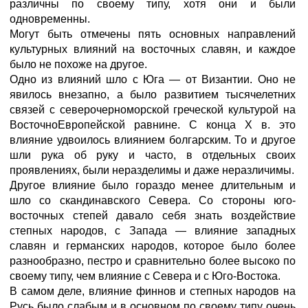
различны по своему типу, хотя они и были
одновременны.
Могут быть отмечены пять основных направлений
культурных влияний на восточных славян, и каждое
было не похоже на другое.
Одно из влияний шло с Юга — от Византии. Оно не
явилось внезапно, а было развитием тысячелетних
связей с северочерноморской греческой культурой на
ВосточноЕвропейской равнине. С конца Х в. это
влияние удвоилось влиянием болгарским. То и другое
шли рука об руку и часто, в отдельных своих
проявлениях, были неразделимы и даже неразличимы.
Другое влияние было гораздо менее длительным и
шло со скандинавского Севера. Со стороны юго-
восточных степей давало себя знать воздействие
степных народов, с Запада — влияние западных
славян и германских народов, которое было более
разнообразно, пестро и сравнительно более высоко по
своему типу, чем влияние с Севера и с Юго-Востока.
В самом деле, влияние финнов и степных народов на
Русь было слабым и в основном по своему типу очень