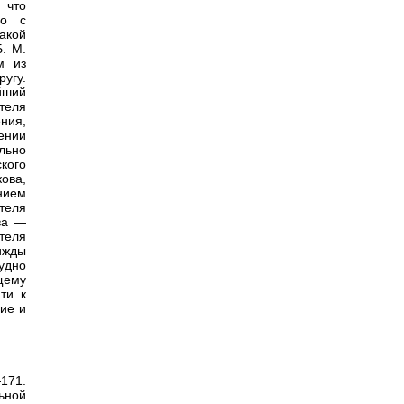
 что
го с
акой
. М.
м из
угу.
йший
теля
ния,
ении
льно
кого
ова,
нием
теля
ва —
теля
ижды
удно
щему
ти к
ие и
—171.
ьной