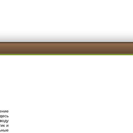
ение
десь
воду
тик и
ьные