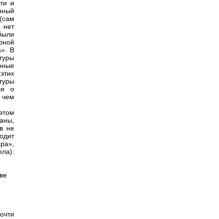
ти и
нный
(сам
 нет
были
рной
». В
туры
рные
этих
туры
ля о
 чем
этом
аны,
в не
одит
ра»,
ла):
аве
очти