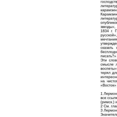
господст
литерату
карамзин
Карамзин
литерату
опублико
звезды»,
1834 г. 
русской
мечтани
утвержде
сказать
бесплодн
писать?»
Эти слов
смысле л
воспеты»
терял дл
интересн
на чисто
«Восток» 
1 Лермонт
все ссыл
(римск.) 
2 См. гл
3 Лермонт
Значител