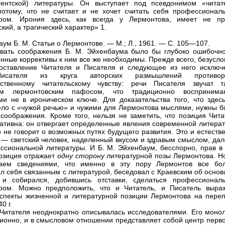
гентской) литературы. Он выступает под псевдонимом «читат
отому, что не считает и не хочет считать себя профессионал
ором. Ирония здесь, как всегда у Лермонтова, имеет не пр
кий, а трагический характер» 1.
аум Б. М. Статьи о Лермонтове. — М.; Л., 1961. — С. 105—107.
вать соображения Б. М. Эйхенбаума было бы глубоко ошибочно
нные коррективы к ним все же необходимы. Прежде всего, безусло
оставление Читателя и Писателя и следующее из него исключ
исателя из круга авторских размышлений противор
дственному читательскому чувству: речи Писателя звучат т
им лермонтовским пафосом, что традиционно воспринима
ми не в ироническом ключе. Для доказательства того, что здес
ло с «чужой речью» и чужими для Лермонтова мыслями, нужны б
соображения. Кроме того, нельзя не заметить, что позиция Чита
гативна: он отвергает определенные явления современной литерат
о не говорит о возможных путях будущего развития. Это и естеств
 — светский человек, наделенный вкусом и здравым смыслом, дал
ссиональной литературы. И Б. М. Эйхенбаум, бесспорно, прав в 
позиция отражает
одну сторону
литературной позы Лермонтова. Н
гаем сведениями, что именно в эту пору Лермонтов все бо
ал себя связанным с литературой, беседовал с Краевским об осно
 и собирался, добившись отставки, сделаться профессионал
ором. Можно предположить, что и Читатель, и Писатель выра
спекты жизненной и литературной позиции Лермонтова на переп
0 г.
Читателя неоднократно описывалась исследователями. Его монол
ионно, и в смысловом отношении представляет собой центр перв