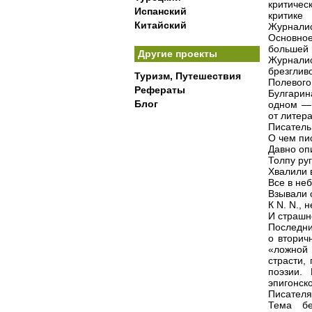
критичес
Испанский
критике
Китайский
Журнали
Основное
большей 
Другие проекты
Журнали
брезглив
Туризм, Путешествия
Полевого
Рефераты
Булгарин
Блог
одном — 
от литера
Писатель
О чем пи
Давно оп
Толпу руг
Хвалили 
Все в не
Взывали 
К N. N., 
И страшн
Последни
о вторич
«ложной
страсти,
поэзии.
эпигонск
Писателя
Тема бе