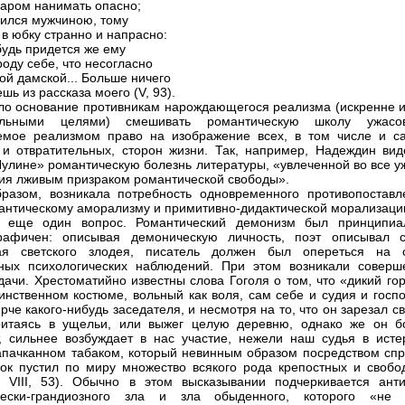
даром нанимать опасно;
дился мужчиною, тому
 в юбку странно и напрасно:
будь придется же ему
роду себе, что несогласно
ой дамской... Больше ничего
ь из рассказа моего (V, 93).
ло основание противникам нарождающегося реализма (искренне и
ельными целями) смешивать романтическую школу ужас
емое реализмом право на изображение всех, в том числе и с
и отвратительных, сторон жизни. Так, например, Надеждин вид
улине» романтическую болезнь литературы, «увлеченной во все у
ия лживым призраком романтической свободы».
разом, возникала потребность одновременного противопоставл
антическому аморализму и примитивно-дидактической морализаци
л еще один вопрос. Романтический демонизм был принципиа
графичен: описывая демоническую личность, поэт описывал с
ая светского злодея, писатель должен был опереться на 
ных психологических наблюдений. При этом возникали соверш
дачи. Хрестоматийно известны слова Гоголя о том, что «дикий го
инственном костюме, вольный как воля, сам себе и судия и госпо
рче какого-нибудь заседателя, и несмотря на то, что он зарезал с
ритаясь в ущельи, или выжег целую деревню, однако же он б
, сильнее возбуждает в нас участие, нежели наш судья в исте
апачканном табаком, который невинным образом посредством спр
ок пустил по миру множество всякого рода крепостных и свобо
, VIII, 53). Обычно в этом высказывании подчеркивается анти
чески-грандиозного зла и зла обыденного, которого «не 