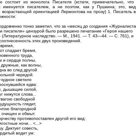
ю состоит из монолога Писателя (кстати, примечательно, что 
 именуется писателем, а не поэтом, как у Пушкина; это, вид
с возрастающей ориентацией Лермонтова на прозу) 1. Писатель в
ожности:
Мордовченко тонко заметил, что за «месяц до создания «Журналиста
 и писателя» цензурой было разрешено печатание «Героя нашего
 (Литературное наследство. — М., 1941. — Т. 43—44. — С. 761), и
соотнесенность этих двух произведений.
 время,
бот спадает бремя,
новенного труда,
м и сердце полны,
дружные, как волны,
дна во след другой
вольной чередой.
 чудное светило
роснувшейся едва:
, дышащие силой,
г нижутся слова...
отвагою свободной
удущность глядит,
чтою благородной
 очищен и обмыт.
орчеству противопоставлен другой его вид:
гостные ночи... <...>
у. Диктует совесть,
рдитый водит ум: