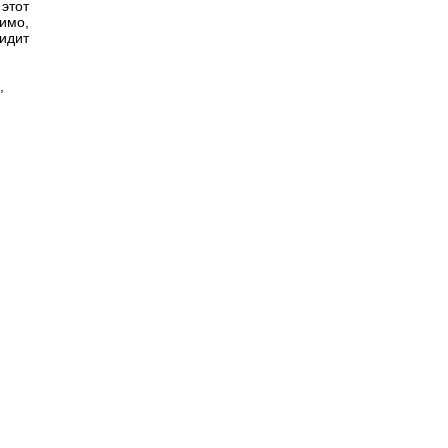
этот
имо,
идит
,