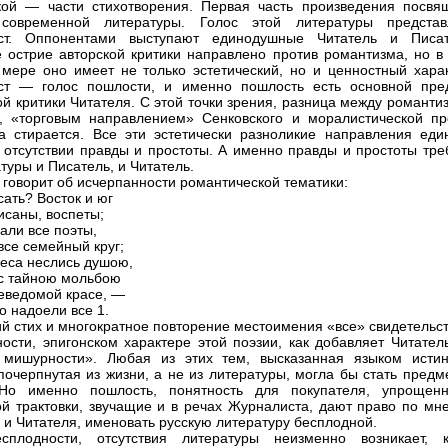
кой — части стихотворения. Первая часть произведения посвя
 современной литературы. Голос этой литературы представ
ст. Оппонентами выступают единодушные Читатель и Писат
 острие авторской критики направлено против романтизма, но в
мере оно имеет не только эстетический, но и ценностный харак
ст — голос пошлости, и именно пошлость есть основной пре
ой критики Читателя. С этой точки зрения, разница между романт
, «торговым направлением» Сенковского и моралистической пр
а стирается. Все эти эстетически разноликие направления еди
отсутствии правды и простоты. А именно правды и простоты тре
туры и Писатель, и Читатель.
 говорит об исчерпанности романтической тематики:
сать? Восток и юг
исаны, воспеты;
али все поэты,
все семейный круг;
беса неслись душою,
с тайною мольбою
неведомой красе, —
о надоели все 1.
й стих и многократное повторение местоимения «все» свидетельст
ности, эпигонском характере этой поэзии, как добавляет Читател
 мишурности». Любая из этих тем, высказанная языком исти
 почерпнутая из жизни, а не из литературы, могла бы стать пред
 Но именно пошлость, понятность для покупателя, упрощенн
ой трактовки, звучащие и в речах Журналиста, дают право по мн
 и Читателя, именовать русскую литературу бесплодной.
сплодности, отсутствия литературы неизменно возникает, к