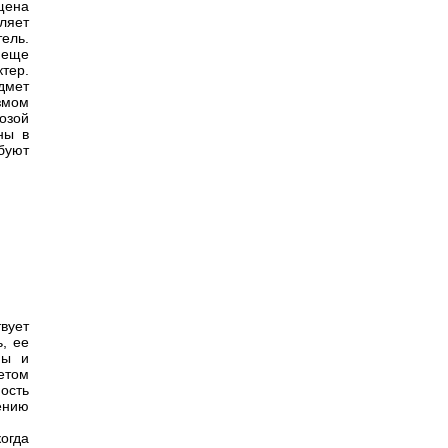
щена
ляет
ель.
 еще
тер.
дмет
измом
озой
ны в
буют
вует
ь, ее
ны и
метом
ость
ению
огда