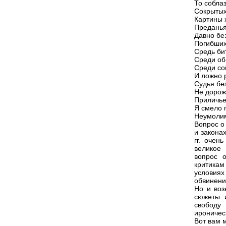
То собла
Сокрытых
Картины 
Преданья
Давно бе
Погибших
Средь би
Среди об
Среди со
И ложно 
Судья бе
Не дорож
Приличье
Я смело 
Неумолим 
Вопрос о
и закона
гг. очен
великое 
вопрос 
критикам
условиях
обвинени
Но и воз
сюжеты и
свободу
ироничес
Вот вам 