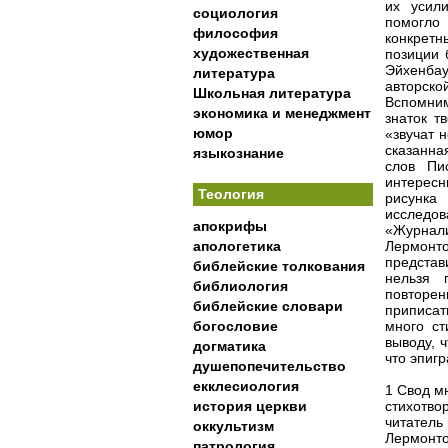
их усил
социология
помогло
философия
конкретн
художественная
позиции 
Эйхенба
литература
авторско
Школьная литература
Вспомним
экономика и менеджмент
знаток т
юмор
«звучат 
сказанна
языкознание
слов Пи
интересн
Теология
рисунка
исследо
апокрифы
«Журнали
апологетика
Лермонто
представ
библейские толкования
нельзя 
библиология
повторе
библейские словари
приписат
богословие
много ст
выводу, 
догматика
что эпиг
душепопечительство
екклесиология
1 Свод м
история церкви
стихотвор
читатель
оккультизм
Лермон
патрология