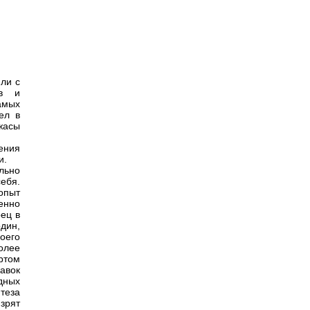
ли с
ов и
амых
ел в
жасы
ения
и.
льно
ебя.
опыт
енно
рец в
дин,
воего
олее
ртом
авок
дных
теза
зрят