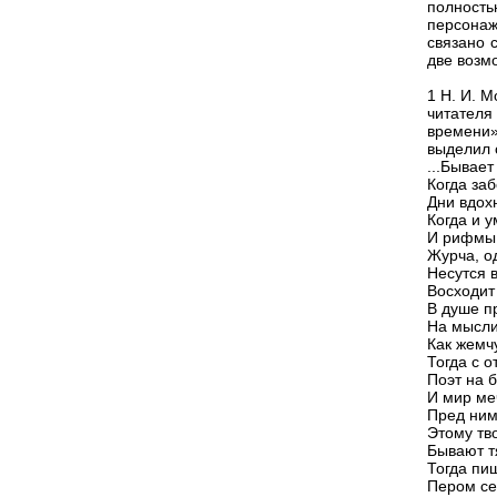
полность
персонаж
связано 
две возм
1 Н. И. 
читателя
времени»
выделил 
...Бывает
Когда за
Дни вдох
Когда и у
И рифмы 
Журча, о
Несутся 
Восходит
В душе п
На мысли
Как жемчу
Тогда с 
Поэт на б
И мир ме
Пред ним
Этому тв
Бывают тя
Тогда пиш
Пером се