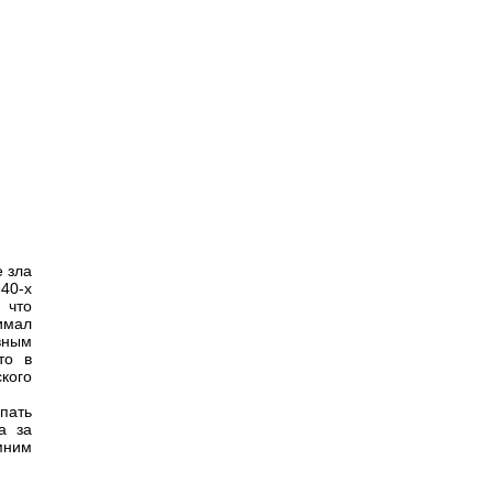
 зла
840-х
 что
имал
вным
то в
кого
пать
а за
мним