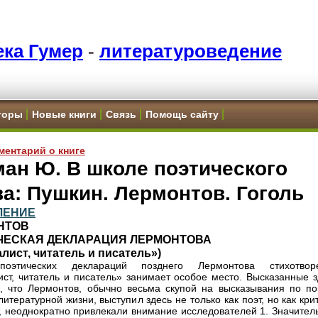
ка Гумер
-
литературоведение
торы
Новые книги
Связь
Помощь сайту
ментарий о книге
ан Ю. В школе поэтического
а: Пушкин. Лермонтов. Гоголь
ЛЕНИЕ
НТОВ
ЧЕСКАЯ ДЕКЛАРАЦИЯ ЛЕРМОНТОВА
лист, читатель и писатель»)
оэтических деклараций позднего Лермонтова стихотвор
ст, читатель и писатель» занимает особое место. Высказанные з
, что Лермонтов, обычно весьма скупой на высказывания по по
итературной жизни, выступил здесь не только как поэт, но как кри
, неоднократно привлекали внимание исследователей 1. Значител