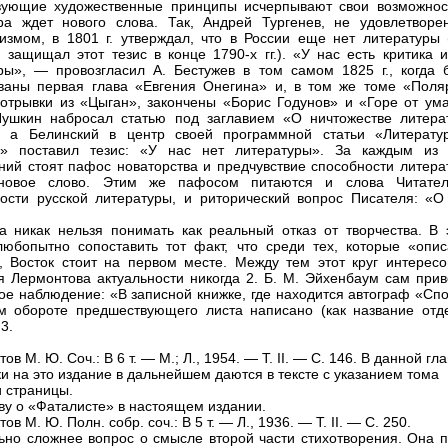
вующие художественные принципы исчерпывают свои возможнос
ра ждет нового слова. Так, Андрей Тургенев, не удовлетворе
измом, в 1801 г. утверждал, что в России еще нет литературы 
 защищал этот тезис в конце 1790-х гг.). «У нас есть критика и
ры», — провозгласил А. Бестужев в том самом 1825 г., когда 
ваны первая глава «Евгения Онегина» и, в том же томе «Поля
 отрывки из «Цыган», закончены «Борис Годунов» и «Горе от ума
Пушкин набросал статью под заглавием «О ничтожестве литера
», а Белинский в центр своей программной статьи «Литерату
я» поставил тезис: «У нас нет литературы». За каждым из 
ний стоят пафос новаторства и предчувствие способности литера
 новое слово. Этим же пафосом питаются и слова Читате
ости русской литературы, и риторический вопрос Писателя: «О
а никак нельзя понимать как реальный отказ от творчества. В 
юбопытно сопоставить тот факт, что среди тех, которые «опис
, Восток стоит на первом месте. Между тем этот круг интересо
я Лермонтова актуальности никогда 2. Б. М. Эйхенбаум сам прив
ое наблюдение: «В записной книжке, где находится автограф «Спо
м обороте предшествующего листа написано (как название отде
3.
ов М. Ю. Соч.: В 6 т. — М.; Л., 1954. — Т. II. — С. 146. В данной гл
ки на это издание в дальнейшем даются в тексте с указанием тома
и страницы.
аву о «Фаталисте» в настоящем издании.
ов М. Ю. Полн. собр. соч.: В 5 т. — Л., 1936. — Т. II. — С. 250.
ьно сложнее вопрос о смысле второй части стихотворения. Она п