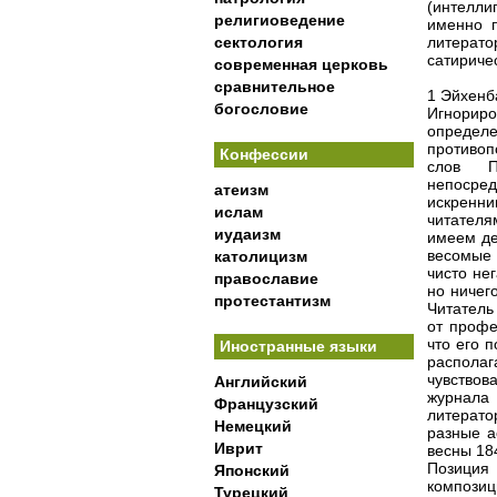
(интелли
религиоведение
именно п
сектология
литерат
сатиричес
современная церковь
сравнительное
1 Эйхенб
богословие
Игнориро
определе
противоп
Конфессии
слов П
непосре
атеизм
искренн
ислам
читателя
иудаизм
имеем де
весомые 
католицизм
чисто не
православие
но ничег
протестантизм
Читатель
от профе
что его 
Иностранные языки
распола
чувствов
Английский
журнала
Французский
литерат
Немецкий
разные а
Иврит
весны 184
Позиция 
Японский
композиц
Турецкий