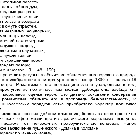
знительная повесть
 дел и тайных дум;
хладные разврата,
 глупых юных дней,
з пользы и возврата
 в омуте страстей,
тв незримых, но упорных,
манщиц и невежд,
мнений ложно черных
радужных надежд.
звестный и случайный,
а чужою тайной,
м скрашенный порок
предаю позору;
я и жесток... (II, 148—150).
 праве литературы на обличение общественных пороков, о природе
х его изображения в литературе стоял в конце 1830-х — начале 1
ь остро. Романтизм с его поэтизацией зла и убеждением в том,
преступление поэтичнее, чем мелкая добродетель, вообще сн
о моральной оценке героя. Это давало основание консервати
 романтизма обвинять его в проповеди безнравственности, ч
 николаевских порядков легко приобретало характер политичес
я.
никающая «поэзия действительности», борясь за свое право чер
з всех сфер жизни против архаического морализма, выступал
 писателя от неизбежных нравоучительных концовок. Напо
кое заключение пушкинского «Домика в Коломне»:
мораль: по мненью моему,