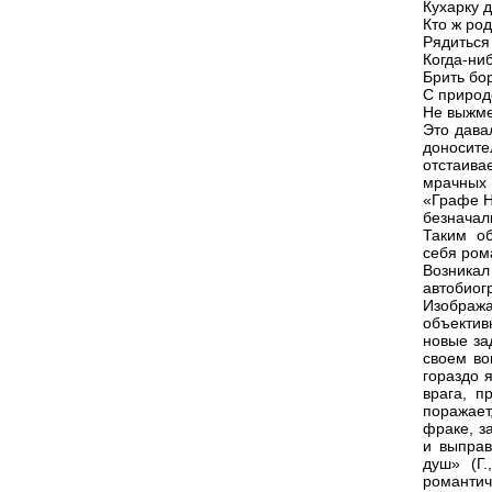
Кухарку 
Кто ж ро
Рядиться
Когда-ни
Брить бо
С природ
Не выжмеш
Это дава
доносит
отстаива
мрачных 
«Графе Н
безначал
Таким об
себя ром
Возника
автобио
Изображ
объектив
новые за
своем во
гораздо я
врага, п
поражает
фраке, з
и выправ
душ» (Г.
романти