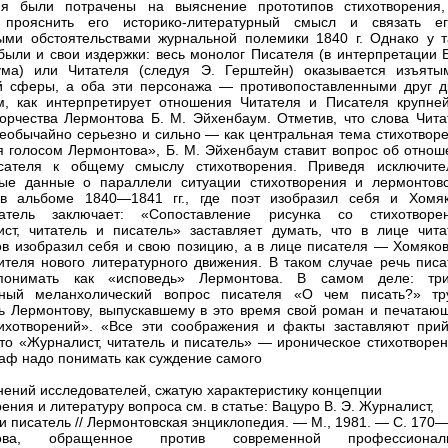
ия были потрачены на выяснение прототипов стихотворения,
 прояснить его историко-литературный смысл и связать е
ыми обстоятельствами журнальной полемики 1840 г. Однако у т
были и свои издержки: весь монолог Писателя (в интерпретации Б
ума) или Читателя (следуя Э. Герштейн) оказывается изъяты
й сферы, а оба эти персонажа — противопоставленными друг др
, как интерпретирует отношения Читателя и Писателя крупне
ворчества Лермонтова Б. М. Эйхенбаум. Отметив, что слова Чита
необычайно серьезно и сильно — как центральная тема стихотворе
я голосом Лермонтова», Б. М. Эйхенбаум ставит вопрос об отнош
сателя к общему смыслу стихотворения. Приведя исключите
ые данные о параллели ситуации стихотворения и лермонтовс
 в альбоме 1840—1841 гг., где поэт изобразил себя и Хомяк
ватель заключает: «Сопоставление рисунка со стихотворе
ст, читатель и писатель» заставляет думать, что в лице чита
в изобразил себя и свою позицию, а в лице писателя — Хомяко
ителя нового литературного движения. В таком случае речь писа
понимать как «исповедь» Лермонтова. В самом деле: тр
нный меланхолический вопрос писателя «О чем писать?» тр
ь Лермонтову, выпускавшему в это время свой роман и печатаю
ихотворений». «Все эти соображения и факты заставляют прий
что «Журналист, читатель и писатель» — ироническое стихотворен
раф надо понимать как суждение самого
нений исследователей, сжатую характеристику концепции
ения и литературу вопроса см. в статье: Вацуро В. Э. Журналист,
 и писатель // Лермонтовская энциклопедия. — М., 1981. — С. 170
това, обращенное против современной профессионал