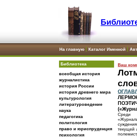
Библиоте
На главную
Каталог Именной
Ав
Библиотека
Ваш ком
Лотм
всеобщая история
журналистика
слов
история России
ОГЛАВ
история древнего мира
ЛЕРМО
культурология
ПОЭТИ
литературоведение
(«Журна
наука
Среди п
педагогика
«Журнали
политология
суждения
право и юриспруденция
текущей л
полемист
психология