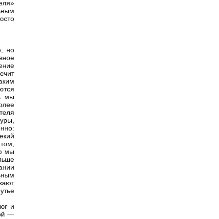
еля»
ьным
осто
, но
вное
ение
ечит
аким
ются
ь мы
олее
теля
уры,
енно:
екий
том,
о мы
льше
вании
ьным
жают
утье
ог и
ой —