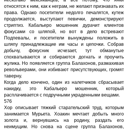
относятся к ним, как к неграм, не желают признавать их
права. Однако посетители недолго печалятся, кутеж
продолжается, выступают певички, демонстрируют
стриптиз. Кабальеро мошенник дурачит клиентов
фокусами со шляпой, но вот в дело встревают
Подпевалы, и посетители вынуждены положить в
шляпу принадлежащие им часы и цепочки. Собрав
добычу, фокусник исчезает, тут обманутые
спохватываются и собираются догнать и проучить
жулика. Но появляется группа Балахонов, размахивая
револьверами, они избивают присутствующих, громят
таверну.
Когда дело кончено, один из налетчиков сбрасывает
накидку, это Кабальеро мошенник, который
расплачивается с подручными украденными вещами.
576
Хор описывает тяжкий старательский труд, которым
занимается Мурьета. Хоакин мечтает добыть много
золота и, вернувшись на родину, раздать его
неимущим. Но снова на сцене группа Балахонов,