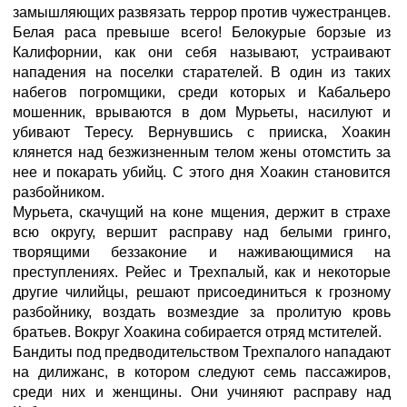
замышляющих развязать террор против чужестранцев.
Белая раса превыше всего! Белокурые борзые из
Калифорнии, как они себя называют, устраивают
нападения на поселки старателей. В один из таких
набегов погромщики, среди которых и Кабальеро
мошенник, врываются в дом Мурьеты, насилуют и
убивают Тересу. Вернувшись с прииска, Хоакин
клянется над безжизненным телом жены отомстить за
нее и покарать убийц. С этого дня Хоакин становится
разбойником.
Мурьета, скачущий на коне мщения, держит в страхе
всю округу, вершит расправу над белыми гринго,
творящими беззаконие и наживающимися на
преступлениях. Рейес и Трехпалый, как и некоторые
другие чилийцы, решают присоединиться к грозному
разбойнику, воздать возмездие за пролитую кровь
братьев. Вокруг Хоакина собирается отряд мстителей.
Бандиты под предводительством Трехпалого нападают
на дилижанс, в котором следуют семь пассажиров,
среди них и женщины. Они учиняют расправу над