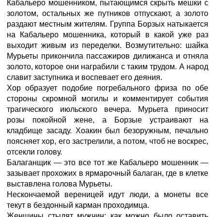
Кабальеро мошенником, пытающимся скрыть мешки с
золотом, остальных же путников отпускают, а золото
раздают местным жителям. Группа Борзых натыкается
на Кабальеро мошенника, который в какой уже раз
выходит живым из переделки. Возмутительно: шайка
Мурьеты прикончила пассажиров дилижанса и отняла
золото, которое они награбили с таким трудом. А народ
славит заступника и воспевает его деяния.
Хор образует подобие погребального фриза по обе
стороны скромной могилы и комментирует события
трагического июльского вечера. Мурьета приносит
розы покойной жене, а Борзые устраивают на
кладбище засаду. Хоакин был безоружным, печально
поясняет хор, его застрелили, а потом, чтоб не воскрес,
отсекли голову.
Балаганщик — это все тот же Кабальеро мошенник —
зазывает прохожих в ярмарочный балаган, где в клетке
выставлена голова Мурьеты.
Нескончаемой вереницей идут люди, а монеты все
текут в бездонный карман проходимца.
Женщины стыдят мужчин: как можно было оставить