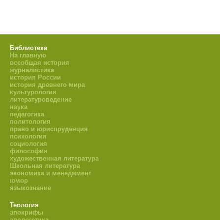
Библиотека
На главную
всеобщая история
журналистика
история России
история древнего мира
культурология
литературоведение
наука
педагогика
политология
право и юриспруденция
психология
социология
философия
художественная литература
Школьная литература
экономика и менеджмент
юмор
языкознание
Теология
апокрифы
апологетика