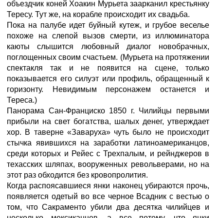
объездчик коней Хоакин Мурьета заарканил крестьянку
Тересу. Тут же, на корабле происходит их свадьба.
Пока на палубе идет буйный кутеж, и грубое веселье
похоже на слепой вызов смерти, из иллюминатора
каюты слышится любовный диалог новобрачных,
поглощенных своим счастьем. (Мурьета на протяжении
спектакля так и не появится на сцене, только
показывается его силуэт или профиль, обращенный к
горизонту. Невидимым персонажем останется и
Тереса.)
Панорама Сан-Франциско 1850 г. Чилийцы первыми
прибыли на свет богатства, шалых денег, утверждает
хор. В таверне «Заваруха» чуть было не происходит
стычка явившихся на заработки латиноамериканцов,
среди которых и Рейес с Трехпалым, и рейнджеров в
техасских шляпах, вооруженных револьверами, но на
этот раз обходится без кровопролития.
Когда распоясавшиеся янки наконец убираются прочь,
появляется одетый во все черное Всадник с вестью о
том, что Сакраменто убили два десятка чилийцев и
несколько мексиканцев, а все потому, что янки