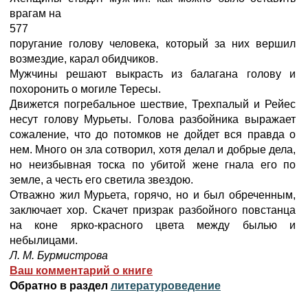
врагам на
577
поругание голову человека, который за них вершил
возмездие, карал обидчиков.
Мужчины решают выкрасть из балагана голову и
похоронить о могиле Тересы.
Движется погребальное шествие, Трехпалый и Рейес
несут голову Мурьеты. Голова разбойника выражает
сожаление, что до потомков не дойдет вся правда о
нем. Много он зла сотворил, хотя делал и добрые дела,
но неизбывная тоска по убитой жене гнала его по
земле, а честь его светила звездою.
Отважно жил Мурьета, горячо, но и был обреченным,
заключает хор. Скачет призрак разбойного повстанца
на коне ярко-красного цвета между былью и
небылицами.
Л. М. Бурмистрова
Ваш комментарий о книге
Обратно в раздел
литературоведение