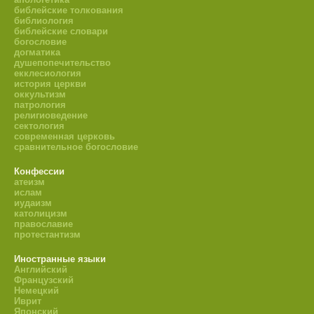
библейские толкования
библиология
библейские словари
богословие
догматика
душепопечительство
екклесиология
история церкви
оккультизм
патрология
религиоведение
сектология
современная церковь
сравнительное богословие
Конфессии
атеизм
ислам
иудаизм
католицизм
православие
протестантизм
Иностранные языки
Английский
Французский
Немецкий
Иврит
Японский