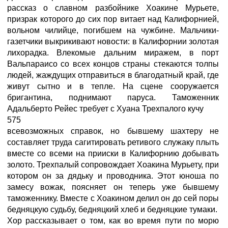
рассказ о славном разбойнике Хоакине Мурьете,
призрак которого до сих пор витает над Калифорнией,
вольном чилийце, погибшем на чужбине. Мальчики-
газетчики выкрикивают новости: в Калифорнии золотая
лихорадка. Влекомые дальним миражем, в порт
Вальпараисо со всех концов страны стекаются толпы
людей, жаждущих отправиться в благодатный край, где
живут сытно и в тепле. На сцене сооружается
бригантина, поднимают паруса. Таможенник
Адальберто Рейес требует с Хуана Трехпалого кучу
575
всевозможных справок, но бывшему шахтеру не
составляет труда сагитировать ретивого служаку плыть
вместе со всеми на прииски в Калифорнию добывать
золото. Трехпалый сопровождает Хоакина Мурьету, при
котором он за дядьку и проводника. Этот юноша по
замесу вожак, поясняет он теперь уже бывшему
таможеннику. Вместе с Хоакином делил он до сей поры
бедняцкую судьбу, бедняцкий хлеб и бедняцкие тумаки.
Хор рассказывает о том, как во время пути по морю