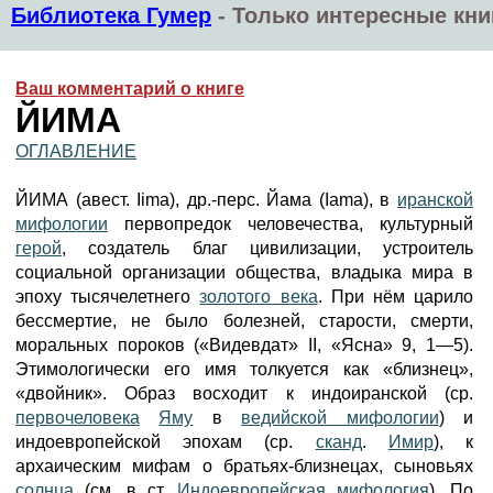
Библиотека Гумер
-
Только интересные кни
Ваш комментарий о книге
ЙИМА
ОГЛАВЛЕНИЕ
ЙИМА (авест. Iima), др.-перс. Йама (Iama), в
иранской
мифологии
первопредок человечества, культурный
герой
, создатель благ цивилизации, устроитель
социальной организации общества, владыка мира в
эпоху тысячелетнего
золотого века
. При нём царило
бессмертие, не было болезней, старости, смерти,
моральных пороков («Видевдат» II, «Ясна» 9, 1—5).
Этимологически его имя толкуется как «близнец»,
«двойник». Образ восходит к индоиранской (ср.
первочеловека
Яму
в
ведийской мифологии
) и
индоевропейской эпохам (ср.
сканд
.
Имир
), к
архаическим мифам о братьях-близнецах, сыновьях
солнца
(см. в ст.
Индоевропейская мифология
). По