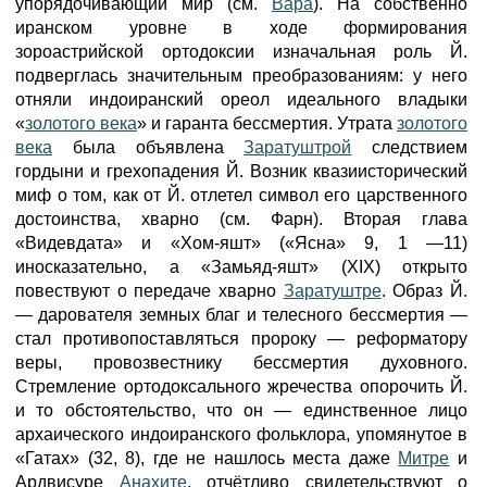
упорядочивающий мир (см.
Вара
). На собственно
иранском уровне в ходе формирования
зороастрийской ортодоксии изначальная роль Й.
подверглась значительным преобразованиям: у него
отняли индоиранский ореол идеального владыки
«
золотого века
» и гаранта бессмертия. Утрата
золотого
века
была объявлена
Заратуштрой
следствием
гордыни и грехопадения Й. Возник квазиисторический
миф о том, как от Й. отлетел символ его царственного
достоинства, хварно (см. Фарн). Вторая глава
«Видевдата» и «Хом-яшт» («Ясна» 9, 1 —11)
иносказательно, а «Замьяд-яшт» (XIX) открыто
повествуют о передаче хварно
Заратуштре
. Образ Й.
— дарователя земных благ и телесного бессмертия —
стал противопоставляться пророку — реформатору
веры, провозвестнику бессмертия духовного.
Стремление ортодоксального жречества опорочить Й.
и то обстоятельство, что он — единственное лицо
архаического индоиранского фольклора, упомянутое в
«Гатах» (32, 8), где не нашлось места даже
Митре
и
Ардвисуре
Анахите
, отчётливо свидетельствуют о