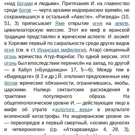
«над
богами
и людьми». Притязания И. на главенство
среди
богов
— черта архаики индоиранских времён, не
сохранившаяся в остальной «Авесте». «Ригведа» (10,
51, 3) приписывает
Яме
открытие
огня
на
земле
,
цивилизаторскую миссию. Этот же миф в иранской
традиции представлен в жреческом аспекте: И. возжёг
в Хорезме первый по сакральности среди других видов
огня
(см. в ст.
Иранская мифология
, Атар) священный
огонь
жречества Атур-Фарнбаг. По одной версии, этот
огонь
был впоследствии перенесён на запад, по другой
— в Кабул («Бундахишн» 17, 5—6). Между тем в
«Видевдате» (II 3 и др.) Й. отклонил предложенные ему
богом
жреческие обязанности, ограничившись, якобы,
царскими. Налицо сектантские расхождения в
трактовке популярного образа. На
общетипологическом уровне И. — действующее лицо в
мифе об утрате «
золотого века
» в результате
вселенской катастрофы. На индоиранском уровне он
— первопредок и первый смертный, «хозяин двуногих
и четвероногих» (ср. «Атхарваведа» 4, 28, 3),