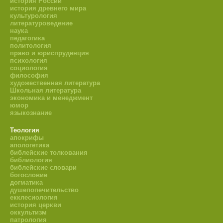
история России
история древнего мира
культурология
литературоведение
наука
педагогика
политология
право и юриспруденция
психология
социология
философия
художественная литература
Школьная литература
экономика и менеджмент
юмор
языкознание
Теология
апокрифы
апологетика
библейские толкования
библиология
библейские словари
богословие
догматика
душепопечительство
екклесиология
история церкви
оккультизм
патрология