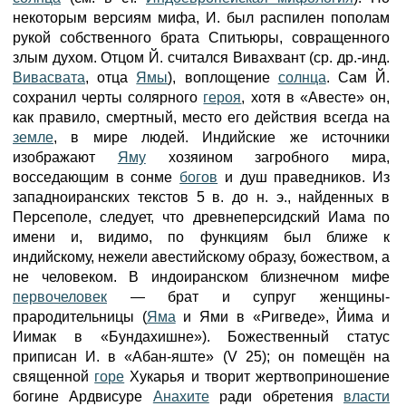
некоторым версиям мифа, И. был распилен пополам
рукой собственного брата Спитьюры, совращенного
злым духом. Отцом Й. считался Вивахвант (ср. др.-инд.
Вивасвата
, отца
Ямы
), воплощение
солнца
. Сам Й.
сохранил черты солярного
героя
, хотя в «Авесте» он,
как правило, смертный, место его действия всегда на
земле
, в мире людей. Индийские же источники
изображают
Яму
хозяином загробного мира,
восседающим в сонме
богов
и душ праведников. Из
западноиранских текстов 5 в. до н. э., найденных в
Персеполе, следует, что древнеперсидский Иама по
имени и, видимо, по функциям был ближе к
индийскому, нежели авестийскому образу, божеством, а
не человеком. В индоиранском близнечном мифе
первочеловек
— брат и супруг женщины-
прародительницы (
Яма
и Ями в «Ригведе», Йима и
Иимак в «Бундахишне»). Божественный статус
приписан И. в «Абан-яште» (V 25); он помещён на
священной
горе
Хукарья и творит жертвоприношение
богине Ардвисуре
Анахите
ради обретения
власти