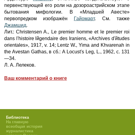
первенствующей его роли на дозороастрийском этапе
бытования мифологии. В «Младшей Авесте»
первопредком изображён
Гайомарт
. См. также
Джамшид
.
Лит.: Christensen A., Le premier homme et le premier roi
dans l'histoire lйgendaire des Iraniens, «Archives d'йtudes
orientales», 1917, v. 14; Lentz W., Yima and Khvarenah in
the Avestan Gathas, в сб.: A Locust's Leg, L., 1962, с. 131
—34.
Л. А. Лелеков.
Ваш комментарий о книге
Библиотека
На главную
всеобщая история
журналистика