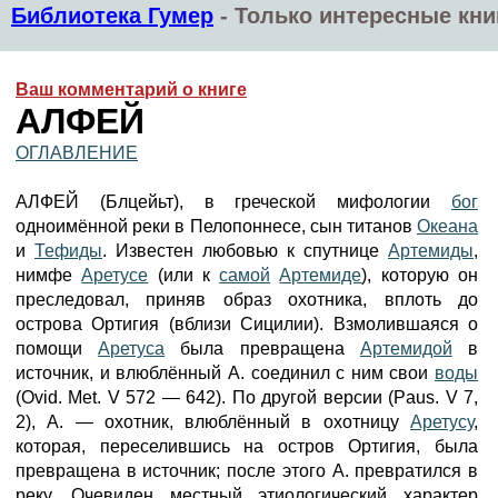
Библиотека Гумер
-
Только интересные кни
Ваш комментарий о книге
АЛФЕЙ
ОГЛАВЛЕНИЕ
АЛФЕЙ (Блцейьт), в греческой мифологии
бог
одноимённой реки в Пелопоннесе, сын титанов
Океана
и
Тефиды
. Известен любовью к спутнице
Артемиды
,
нимфе
Аретусе
(или к
самой
Артемиде
), которую он
преследовал, приняв образ охотника, вплоть до
острова Ортигия (вблизи Сицилии). Взмолившаяся о
помощи
Аретуса
была превращена
Артемидой
в
источник, и влюблённый А. соединил с ним свои
воды
(Ovid. Met. V 572 — 642). По другой версии (Paus. V 7,
2), А. — охотник, влюблённый в охотницу
Аретусу
,
которая, переселившись на остров Ортигия, была
превращена в источник; после этого А. превратился в
реку. Очевиден местный этиологический характер