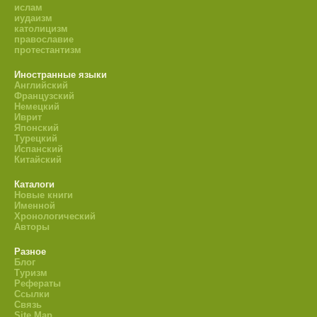
ислам
иудаизм
католицизм
православие
протестантизм
Иностранные языки
Английский
Французский
Немецкий
Иврит
Японский
Турецкий
Испанский
Китайский
Каталоги
Новые книги
Именной
Хронологический
Авторы
Разное
Блог
Туризм
Рефераты
Ссылки
Связь
Site Map