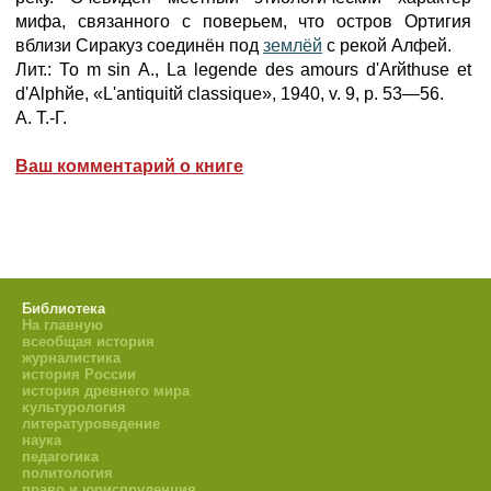
мифа, связанного с поверьем, что остров Ортигия
вблизи Сиракуз соединён под
землёй
с рекой Алфей.
Лит.: То m sin А., La legende des amours d'Arйthuse et
d'Alphйe, «L'antiquitй classique», 1940, v. 9, p. 53—56.
А. Т.-Г.
Ваш комментарий о книге
Библиотека
На главную
всеобщая история
журналистика
история России
история древнего мира
культурология
литературоведение
наука
педагогика
политология
право и юриспруденция