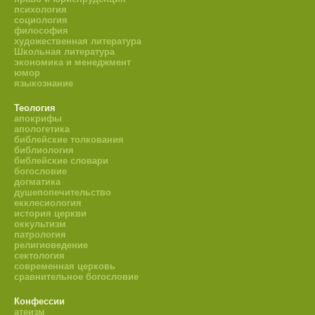
психология
социология
философия
художественная литература
Школьная литература
экономика и менеджмент
юмор
языкознание
Теология
апокрифы
апологетика
библейские толкования
библиология
библейские словари
богословие
догматика
душепопечительство
екклесиология
история церкви
оккультизм
патрология
религиоведение
сектология
современная церковь
сравнительное богословие
Конфессии
атеизм