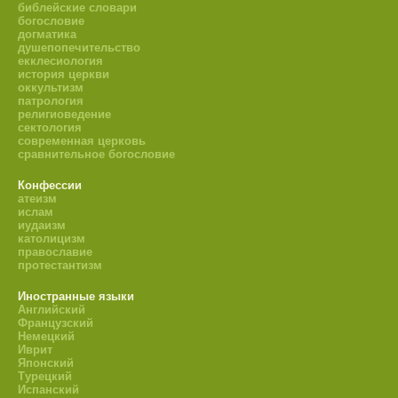
библейские словари
богословие
догматика
душепопечительство
екклесиология
история церкви
оккультизм
патрология
религиоведение
сектология
современная церковь
сравнительное богословие
Конфессии
атеизм
ислам
иудаизм
католицизм
православие
протестантизм
Иностранные языки
Английский
Французский
Немецкий
Иврит
Японский
Турецкий
Испанский