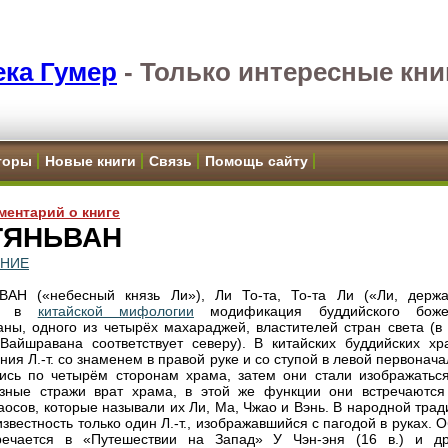
ка Гумер
-
Только интересные кни
торы
Новые книги
Связь
Помощь сайту
ментарий о книге
ТЯНЬВАН
ЕНИЕ
ВАН («небесный князь Ли»), Ли То-та, То-та Ли («Ли, держ
»), в
китайской мифологии
модификация буддийского боже
ны, одного из четырёх махараджей, властителей стран света (в 
Вайшравана соответствует северу). В китайских буддийских хр
ния Л.-т. со знаменем в правой руке и со ступой в левой первонач
сь по четырём сторонам храма, затем они стали изображаться
зные стражи врат храма, в этой же функции они встречаются
аосов, которые называли их Ли, Ma, Чжао и Вэнь. В народной тра
звестность только один Л.-т., изображавшийся с пагодой в руках. 
тречается в «Путешествии на Запад» У Чэн-эня (16 в.) и др