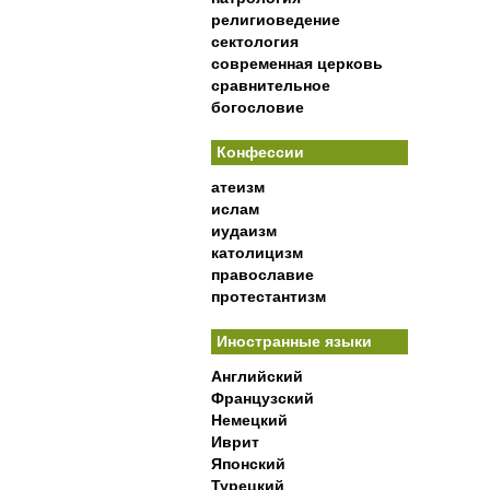
религиоведение
сектология
современная церковь
сравнительное
богословие
Конфессии
атеизм
ислам
иудаизм
католицизм
православие
протестантизм
Иностранные языки
Английский
Французский
Немецкий
Иврит
Японский
Турецкий