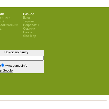
оги
Разное
 книги
Блог
ной
Туризм
логический
Рефераты
ры
Ссылки
Связь
Site Map
Поиск по сайту
b
www.gumer.info