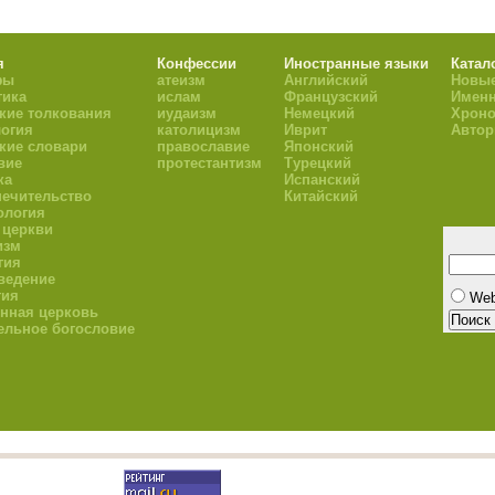
я
Конфессии
Иностранные языки
Катал
фы
атеизм
Английский
Новые
тика
ислам
Французский
Имен
кие толкования
иудаизм
Немецкий
Хроно
огия
католицизм
Иврит
Авто
кие словари
православие
Японский
вие
протестантизм
Турецкий
ка
Испанский
ечительство
Китайский
ология
 церкви
изм
гия
ведение
гия
We
нная церковь
ельное богословие