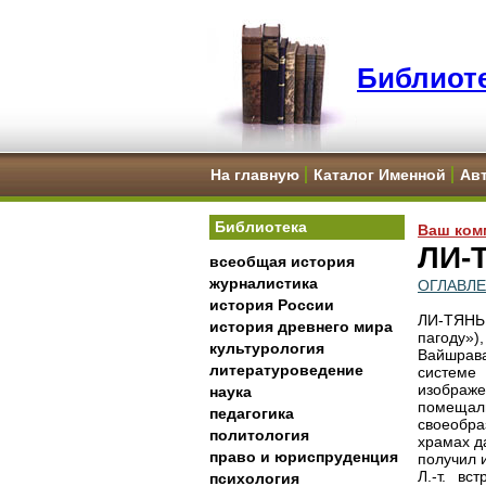
Библиоте
На главную
Каталог Именной
Ав
Библиотека
Ваш ком
ЛИ-
всеобщая история
журналистика
ОГЛАВЛ
история России
ЛИ-ТЯНЬ
история древнего мира
пагоду
культурология
Вайшрава
литературоведение
системе 
изображе
наука
помещали
педагогика
своеобра
политология
храмах д
право и юриспруденция
получил и
Л.-т. вс
психология