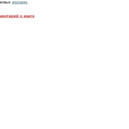
ековых
эпопеях
.
ментарий о книге