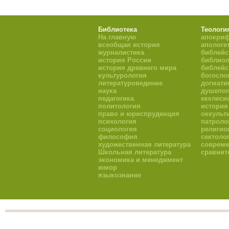
Библиотека
Теологи
На главную
апокри
всеобщая история
апологе
журналистика
библейс
история России
библиол
история древнего мира
библейс
культурология
богосло
литературоведение
догмати
наука
душепоп
педагогика
екклеси
политология
история
право и юриспруденция
оккульт
психология
патроло
социология
религио
философия
сектоло
художественная литература
совреме
Школьная литература
сравнит
экономика и менеджмент
юмор
языкознание