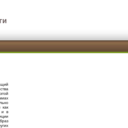
ги
ащий
ства
этой
амах
ально
 как
 и в
диции
Образ
угих