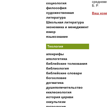
среднев
социология
Б. Р.
философия
художественная
Ваш ком
литература
Школьная литература
экономика и менеджмент
юмор
языкознание
Теология
апокрифы
апологетика
библейские толкования
библиология
библейские словари
богословие
догматика
душепопечительство
екклесиология
история церкви
оккультизм
патрология