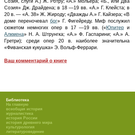
Созия, слуги А.) Ж. Ротру; «А.» Мольера; «Б., или Два
Созия» Дж. Драйдена; в 18 —19 вв. «А.» Г. Клейста; в
20 в. — «А. 38» Ж. Жироду; «Дважды А.» Г. Кайзера; «В
доме переночевал
бог
» Г. Фигейреду. Миф послужил
сюжетом немногих опер в 17 —19 вв. («
Юпитер
и
Алкмена
» Н. А. Штрунгка; «А.» Ф. Гаспарини; «А.» А.
Гретри); среди опер 20 в. наиболее значительна
«Фиванская кукушка» Э. Вольф-Феррари.
Ваш комментарий о книге
Библиотека
На главную
всеобщая история
журналистика
история России
история древнего мира
культурология
литературоведение