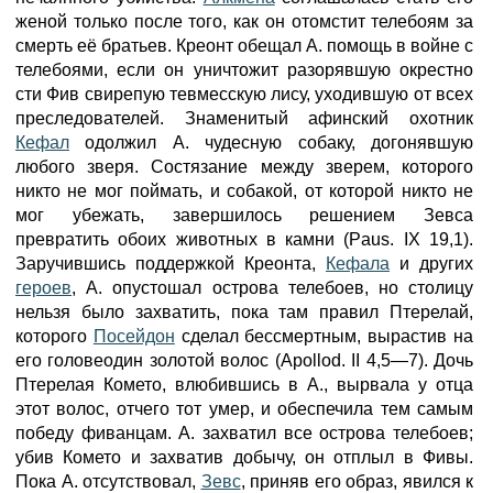
женой только после того, как он отомстит телебоям за
смерть её братьев. Креонт обещал А. помощь в войне с
телебоями, если он уничтожит разорявшую окрестно
сти Фив свирепую тевмесскую лису, уходившую от всех
преследователей. Знаменитый афинский охотник
Кефал
одолжил А. чудесную собаку, догонявшую
любого зверя. Состязание между зверем, которого
никто не мог поймать, и собакой, от которой никто не
мог убежать, завершилось решением Зевса
превратить обоих животных в камни (Paus. IX 19,1).
Заручившись поддержкой Креонта,
Кефала
и других
героев
, А. опустошал острова телебоев, но столицу
нельзя было захватить, пока там правил Птерелай,
которого
Посейдон
сделал бессмертным, вырастив на
его головеодин золотой волос (Apollod. II 4,5—7). Дочь
Птерелая Комето, влюбившись в А., вырвала у отца
этот волос, отчего тот умер, и обеспечила тем самым
победу фиванцам. А. захватил все острова телебоев;
убив Комето и захватив добычу, он отплыл в Фивы.
Пока А. отсутствовал,
Зевс
, приняв его образ, явился к