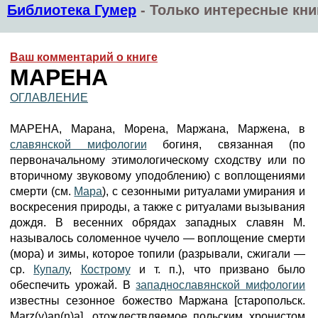
Библиотека Гумер
-
Только интересные кни
Ваш комментарий о книге
МАРЕНА
ОГЛАВЛЕНИЕ
МАРЕНА, Марана, Морена, Маржана, Маржена, в
славянской мифологии
богиня, связанная (по
первоначальному этимологическому сходству или по
вторичному звуковому уподоблению) с воплощениями
смерти (см.
Мара
), с сезонными ритуалами умирания и
воскресения природы, а также с ритуалами вызывания
дождя. В весенних обрядах западных славян М.
называлось соломенное чучело — воплощение смерти
(мора) и зимы, которое топили (разрывали, сжигали —
ср.
Купалу
,
Кострому
и т. п.), что призвано было
обеспечить урожай. В
западнославянской мифологии
известны сезонное божество Маржана [старопольск.
Marz(y)an(n)a], отождествляемое польским хронистом