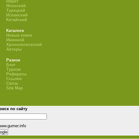
Иврит
Японский
Турецкий
Испанский
Китайский
Каталоги
Новые книги
Именной
Хронологический
Авторы
Разное
Блог
Туризм
Рефераты
Ссылки
Связь
Site Map
оиск по сайту
www.gumer.info