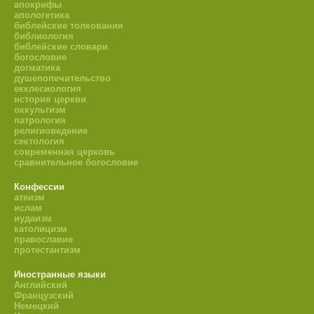
апокрифы
апологетика
библейские толкования
библиология
библейские словари
богословие
догматика
душепопечительство
екклесиология
история церкви
оккультизм
патрология
религиоведение
сектология
современная церковь
сравнительное богословие
Конфессии
атеизм
ислам
иудаизм
католицизм
православие
протестантизм
Иностранные языки
Английский
Французский
Немецкий