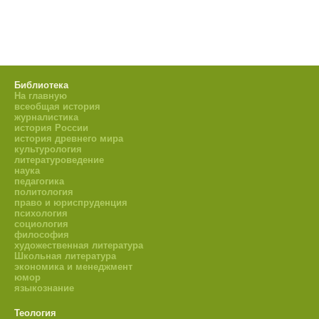
Библиотека
На главную
всеобщая история
журналистика
история России
история древнего мира
культурология
литературоведение
наука
педагогика
политология
право и юриспруденция
психология
социология
философия
художественная литература
Школьная литература
экономика и менеджмент
юмор
языкознание
Теология