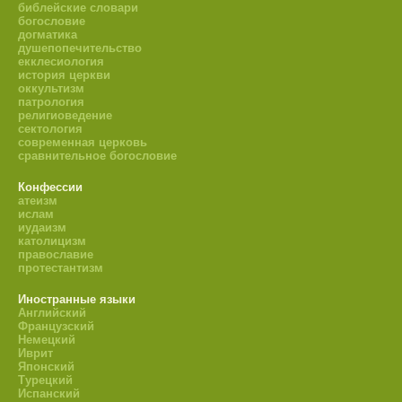
библейские словари
богословие
догматика
душепопечительство
екклесиология
история церкви
оккультизм
патрология
религиоведение
сектология
современная церковь
сравнительное богословие
Конфессии
атеизм
ислам
иудаизм
католицизм
православие
протестантизм
Иностранные языки
Английский
Французский
Немецкий
Иврит
Японский
Турецкий
Испанский