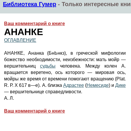
Библиотека Гумер
-
Только интересные кни
Ваш комментарий о книге
АНАНКЕ
ОГЛАВЛЕНИЕ
АНАНКЕ, Ананка (БнЬнкз), в греческой мифологии
божество необходимости, неизбежности: мать мойр —
вершительниц
судьбы
человека. Между колен А.
вращается веретено, ось которого — мировая ось,
мойры же время от времени помогают вращению (Plat.
R. Р. X 617 в—е). А. близка
Адрастее
(
Немесиде
) и
Дике
— вершительнице справедливости.
А. Л.
Ваш комментарий о книге