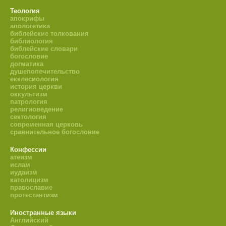
Теология
апокрифы
апологетика
библейские толкования
библиология
библейские словари
богословие
догматика
душепопечительство
екклесиология
история церкви
оккультизм
патрология
религиоведение
сектология
современная церковь
сравнительное богословие
Конфессии
атеизм
ислам
иудаизм
католицизм
православие
протестантизм
Иностранные языки
Английский