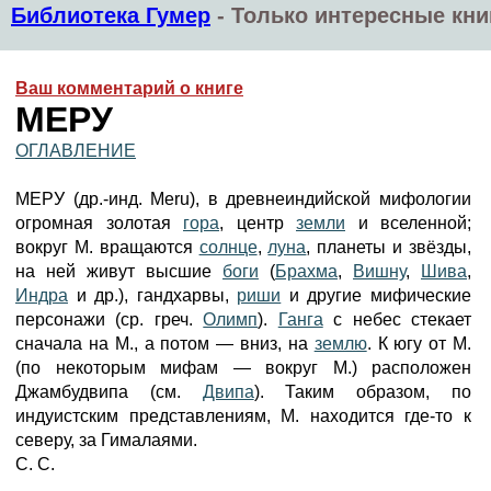
Библиотека Гумер
-
Только интересные кни
Ваш комментарий о книге
МЕРУ
ОГЛАВЛЕНИЕ
МЕРУ (др.-инд. Meru), в древнеиндийской мифологии
огромная золотая
гора
, центр
земли
и вселенной;
вокруг М. вращаются
солнце
,
луна
, планеты и звёзды,
на ней живут высшие
боги
(
Брахма
,
Вишну
,
Шива
,
Индра
и др.), гандхарвы,
риши
и другие мифические
персонажи (ср. греч.
Олимп
).
Ганга
с небес стекает
сначала на M., a потом — вниз, на
землю
. К югу от М.
(по некоторым мифам — вокруг М.) расположен
Джамбудвипа (см.
Двипа
). Таким образом, по
индуистским представлениям, М. находится где-то к
северу, за Гималаями.
С. С.