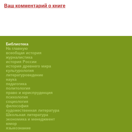
Ваш комментарий о книге
Библиотека
На главную
всеобщая история
журналистика
история России
история древнего мира
культурология
литературоведение
наука
педагогика
политология
право и юриспруденция
психология
социология
философия
художественная литература
Школьная литература
экономика и менеджмент
юмор
языкознание