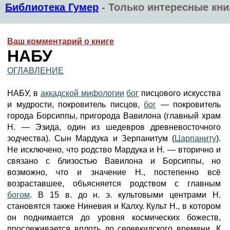
Библиотека Гумер
-
Только интересные кни
Ваш комментарий о книге
НАБУ
ОГЛАВЛЕНИЕ
НАБУ, в
аккадской мифологии
бог
писцового искусства
и мудрости, покровитель писцов,
бог
— покровитель
города Борсиппы, пригорода Вавилона (главный храм
Н. — Эзида, один из шедевров древневосточного
зодчества). Сын Мардука и Зерпанитум (
Царпаниту
).
Не исключено, что родство Мардука и Н. — вторично и
связано с близостью Вавилона и Борсиппы, но
возможно, что и значение Н., постепенно всё
возраставшее, объясняется родством с главным
богом
. В 15 в. до н. э. культовыми центрами Н.
становятся также Ниневия и Калху. Культ Н., в котором
он поднимается до уровня космических божеств,
прослеживается вплоть до селевкидского времени. К