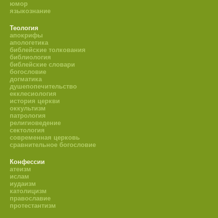
юмор
языкознание
Теология
апокрифы
апологетика
библейские толкования
библиология
библейские словари
богословие
догматика
душепопечительство
екклесиология
история церкви
оккультизм
патрология
религиоведение
сектология
современная церковь
сравнительное богословие
Конфессии
атеизм
ислам
иудаизм
католицизм
православие
протестантизм