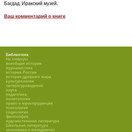
Багдад. Иракский музей.
Ваш комментарий о книге
Библиотека
На главную
всеобщая история
журналистика
история России
история древнего мира
культурология
литературоведение
наука
педагогика
политология
право и юриспруденция
психология
социология
философия
художественная литература
Школьная литература
экономика и менеджмент