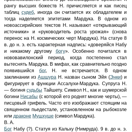
рангу высших божеств Н. причисляется и как писец
таблиц
судеб
, иногда он считается их обладателем и
тогда наделяется эпитетами Мардука. В одном из
новоассирийских текстов Н. называют «открывающий
источники» и «руководитель роста урожая» (снова
перенос на Н. космических черт Мардука). На статуе 8
в. до н. э. есть характерная надпись: «доверяйся Набу
и никакому другому
богу
». Особенно почитался в
нововавилонский период, когда постепенно стал
вытеснять Мардука. В мифах, как сравнительно поздно
появившийся
бог
, Н. не встречается. В одном
заклинании из
Ашшура
Н. назван сыном Эйя (
Энки
) и
фигурирует в функции Ассалухи-Мардука. Супруга Н.
— богиня
судьбы
Тайшету. Символ Н., как и шумерской
богини
Нисабы
(с которой его роднят многие черты), —
писцовый грифель. Часто его изображают стоящим на
священном пьедестале, установленном на рыбокозле
или
драконе
Мушхуше
(символ Мардука).
В. А.
Бог
Набу (?). Статуя из Кальху (Нимруда). 9 в. до н. э.