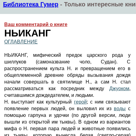
Библиотека Гумер
-
Только интересные кни
Ваш комментарий о книге
НЬИКАНГ
ОГЛАВЛЕНИЕ
НЬИКАНГ, мифический предок царского рода у
шиллуков (самоназвание чоло, Судан). С
распространением культа Н. и превращением его в
общеплеменной древние обряды вызывания дождя
начали совершать в святилище Н., а сам Н. стал
рассматриваться как посредник между
Джуоком
,
считавшимся дождедателем, и людьми.
Н. выступает как культурный
герой
; с ним связывают
появление первых людей, он выловил их из
воды
с
помощью гарпуна и удочки (по другой версии, люди
вышли из открытой им тыквы). В одном из вариантов
мифа о Н. первая пара людей и животные появились
из тыквы, которую вынесла белая (светло-серая)