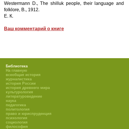
Westermann D., The shilluk people, their language and
folklore, В., 1912.
Е. К.
Ваш комментарий о книге
Библиотека
На главную
всеобщая история
журналистика
история России
история древнего мира
культурология
литературоведение
наука
педагогика
политология
право и юриспруденция
психология
социология
философия