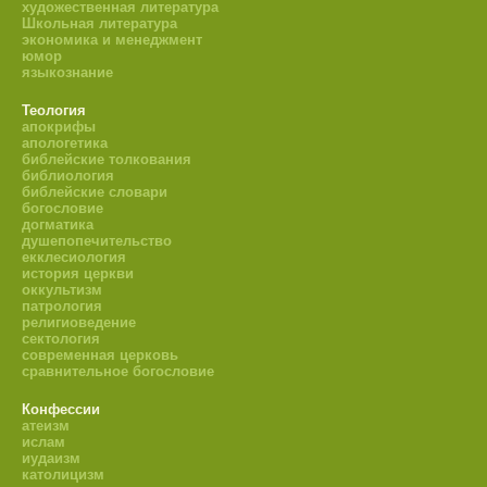
художественная литература
Школьная литература
экономика и менеджмент
юмор
языкознание
Теология
апокрифы
апологетика
библейские толкования
библиология
библейские словари
богословие
догматика
душепопечительство
екклесиология
история церкви
оккультизм
патрология
религиоведение
сектология
современная церковь
сравнительное богословие
Конфессии
атеизм
ислам
иудаизм
католицизм