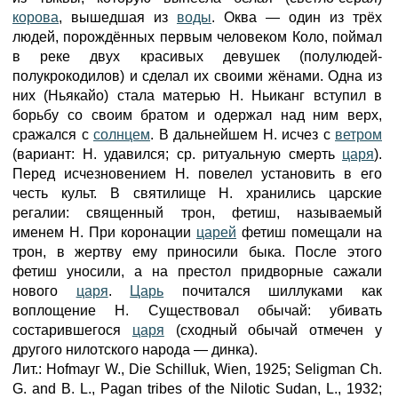
корова
, вышедшая из
воды
. Оква — один из трёх
людей, порождённых первым человеком Коло, поймал
в реке двух красивых девушек (полулюдей-
полукрокодилов) и сделал их своими жёнами. Одна из
них (Ньякайо) стала матерью Н. Ньиканг вступил в
борьбу со своим братом и одержал над ним верх,
сражался с
солнцем
. В дальнейшем Н. исчез с
ветром
(вариант: Н. удавился; ср. ритуальную смерть
царя
).
Перед исчезновением Н. повелел установить в его
честь культ. В святилище Н. хранились царские
регалии: священный трон, фетиш, называемый
именем Н. При коронации
царей
фетиш помещали на
трон, в жертву ему приносили быка. После этого
фетиш уносили, а на престол придворные сажали
нового
царя
.
Царь
почитался шиллуками как
воплощение Н. Существовал обычай: убивать
состарившегося
царя
(сходный обычай отмечен у
другого нилотского народа — динка).
Лит.: Hofmayг W., Die Schilluk, Wien, 1925; Seligman Ch.
G. and В. L., Pagan tribes of the Nilotic Sudan, L., 1932;