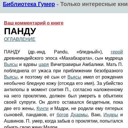
Библиотека Гумер
-
Только интересные кни
Ваш комментарий о книге
ПАНДУ
ОГЛАВЛЕНИЕ
ПАНДУ (др.-инд. Pаndu, «бледный»),
герой
древнеиндийского эпоса «Махабхарата», сын мудреца
Вьясы
и вдовы
царя
Вичитравирьи Амбалики. Мать П.
побледнела от ужаса при приближении безобразного
Вьясы
, и поэтому её сын от
Вьясы
имел от рождения
необычно бледную кожу (отсюда его имя). За убийство
антилопы в момент соития П., согласно наложенному
на него проклятию, должен был умереть в объятиях
своей супруги. Он долго оставался бездетным, пока
две его жены,
Кунти
и Мадри, не родили ему пятерых
сыновей, пандавов, от
богов
Дхармы
, Ваю,
Индры
и
Ашвинов. П. умер, когда забыв о проклятии, попытался
обнять свою жену Мадри.