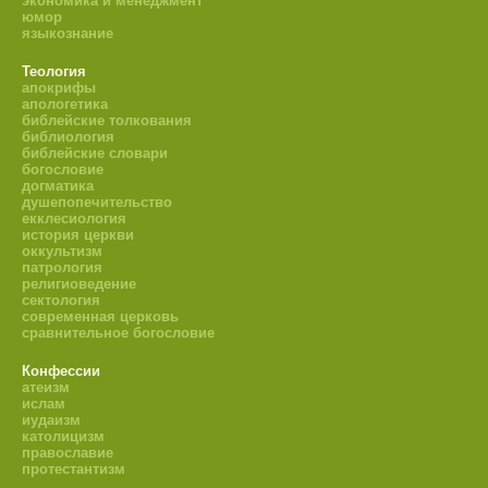
экономика и менеджмент
юмор
языкознание
Теология
апокрифы
апологетика
библейские толкования
библиология
библейские словари
богословие
догматика
душепопечительство
екклесиология
история церкви
оккультизм
патрология
религиоведение
сектология
современная церковь
сравнительное богословие
Конфессии
атеизм
ислам
иудаизм
католицизм
православие
протестантизм