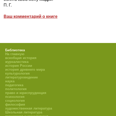
П. Г.
Ваш комментарий о книге
Библиотека
На главную
всеобщая история
журналистика
история России
история древнего мира
культурология
литературоведение
наука
педагогика
политология
право и юриспруденция
психология
социология
философия
художественная литература
Школьная литература