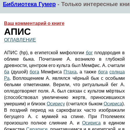
Библиотека Гумер
-
Только интересные кни
Ваш комментарий о книге
АПИС
ОГЛАВЛЕНИЕ
АПИС (hp), в египетской мифологии
бог
плодородия в
облике быка. Почитание А. возникло в глубокой
древности, центром его культа был Мемфис. А. считали
ба
(душой)
бога
Мемфиса
Птаха
, а также
бога
солнца
Ра
. Воплощением А. являлся чёрный бык с особыми
белыми отметинами. Верили, что ритуальный бег А.
оплодотворяет поля. А. был связан с культом мёртвых
(способствовал увеличению жертв, приносившихся
умершим) и близок
Осирису
(считался быком
Осириса
).
В поздний период на саркофагах часто изображали
бегущего А. с мумией на спине. При Птолемеях
произошло полное слияние А. и
Осириса
в едином
божестве
Сераписе
, почитавшемся и в египетской, и в