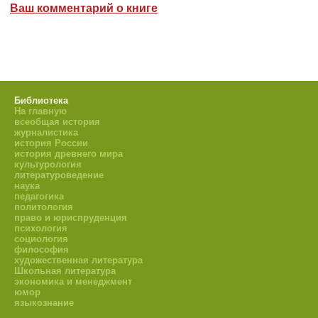
Ваш комментарий о книге
Библиотека
На главную
всеобщая история
журналистика
история России
история древнего мира
культурология
литературоведение
наука
педагогика
политология
право и юриспруденция
психология
социология
философия
художественная литература
Школьная литература
экономика и менеджмент
юмор
языкознание