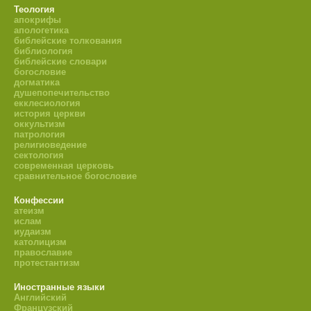
Теология
апокрифы
апологетика
библейские толкования
библиология
библейские словари
богословие
догматика
душепопечительство
екклесиология
история церкви
оккультизм
патрология
религиоведение
сектология
современная церковь
сравнительное богословие
Конфессии
атеизм
ислам
иудаизм
католицизм
православие
протестантизм
Иностранные языки
Английский
Французский