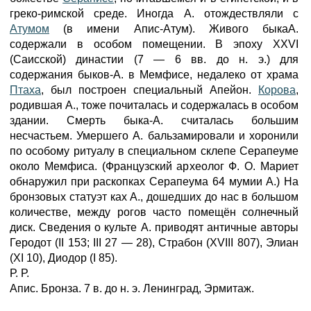
греко-римской среде. Иногда А. отождествляли с
Атумом
(в имени Апис-Атум). Живого быкаА.
содержали в особом помещении. В эпоху XXVI
(Саисской) династии (7 — 6 вв. до н. э.) для
содержания быков-A. в Мемфисе, недалеко от храма
Птаха
, был построен специальный Апейон.
Корова
,
родившая А., тоже почиталась и содержалась в особом
здании. Смерть быка-A. считалась большим
несчастьем. Умершего А. бальзамировали и хоронили
по особому ритуалу в специальном склепе Серапеуме
около Мемфиса. (Французский археолог Ф. О. Мариет
обнаружил при раскопках Серапеума 64 мумии А.) На
бронзовых статуэт ках А., дошедших до нас в большом
количестве, между рогов часто помещён солнечный
диск. Сведения о культе А. приводят античные авторы
Геродот (II 153; III 27 — 28), Страбон (XVIII 807), Элиан
(XI 10), Диодор (I 85).
Р. Р.
Апис. Бронза. 7 в. до н. э. Ленинград, Эрмитаж.