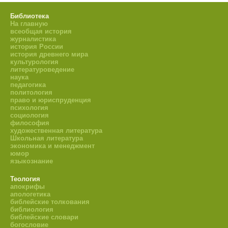
Библиотека
На главную
всеобщая история
журналистика
история России
история древнего мира
культурология
литературоведение
наука
педагогика
политология
право и юриспруденция
психология
социология
философия
художественная литература
Школьная литература
экономика и менеджмент
юмор
языкознание
Теология
апокрифы
апологетика
библейские толкования
библиология
библейские словари
богословие