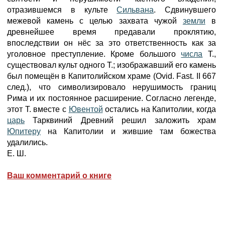
отразившемся в культе
Сильвана
. Сдвинувшего
межевой камень с целью захвата чужой
земли
в
древнейшее время предавали проклятию,
впоследствии он нёс за это ответственность как за
уголовное преступление. Кроме большого
числа
Т.,
существовал культ одного Т.; изображавший его камень
был помещён в Капитолийском храме (Ovid. Fast. II 667
след.), что символизировало нерушимость границ
Рима и их постоянное расширение. Согласно легенде,
этот Т. вместе с
Ювентой
остались на Капитолии, когда
царь
Тарквиний Древний решил заложить храм
Юпитеру
на Капитолии и жившие там божества
удалились.
Е. Ш.
Ваш комментарий о книге