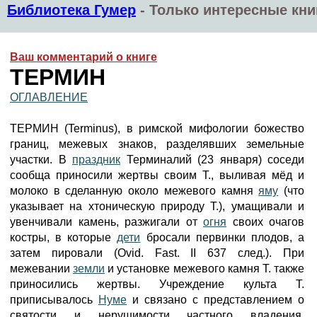
Библиотека Гумер
-
Только интересные кни
Ваш комментарий о книге
ТЕРМИН
ОГЛАВЛЕНИЕ
ТЕРМИН (Terminus), в римской мифологии божество
границ, межевых знаков, разделявших земельные
участки. В
праздник
Терминалий (23 января) соседи
сообща приносили жертвы своим Т., выливая мёд и
молоко в сделанную около межевого камня
яму
(что
указывает на хтоническую природу Т.), умащивали и
увенчивали камень, разжигали от
огня
своих очагов
костры, в которые
дети
бросали первинки плодов, а
затем пировали (Ovid. Fast. II 637 след.). При
межевании
земли
и установке межевого камня Т. также
приносились жертвы. Учреждение культа Т.
приписывалось
Нуме
и связано с представлением о
святости и нерушимости частного владения,