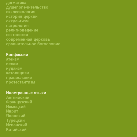
догматика
душепопечительство
екклесиология
история церкви
оккультизм
патрология
религиоведение
сектология
современная церковь
сравнительное богословие
Конфессии
атеизм
ислам
иудаизм
католицизм
православие
протестантизм
Иностранные языки
Английский
Французский
Немецкий
Иврит
Японский
Турецкий
Испанский
Китайский