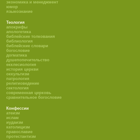
экономика и менеджмент
юмор
языкознание
Теология
апокрифы
апологетика
библейские толкования
библиология
библейские словари
богословие
догматика
душепопечительство
екклесиология
история церкви
оккультизм
патрология
религиоведение
сектология
современная церковь
сравнительное богословие
Конфессии
атеизм
ислам
иудаизм
католицизм
православие
протестантизм