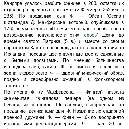
Каирпре удалось разбить фениев в 283, остатки их
отрядов разбрелись по лесам (сам Ф. умер в 252 или в
286). По преданию, сын Ф. — Ойсин (Оссиан
шотландца Д. Макферсона, который, опубликовав в
1760 вымышленные «Поэмы Оссиана», способствовал
возрождению популярности этих
героев
) дожил до
времён святого Патрика (5 в.) и вместе со своим
соратником Каилте сопровождал его в путешествии по
Ирландии, посещая достопамятные места, связанные
с былыми подвигами. По мнению большинства
исследователей, саги о Ф. не имеют исторического
зерна, скорее всего, Ф. — древний мифический образ,
поздно и своеобразно оживший в фольклорном
творчестве.
По имени Ф. (у Макферсона — Фингал) названа
знаменитая Фингалова пещера (на одном из
Гебридских островов, Шотландия), выстроенная, по
преданию, великанами для Ф. Название легендарной
военной дружины Ф. — фиан — было воспринято
ирландскими революционерами 19 — нач. 20 вв.