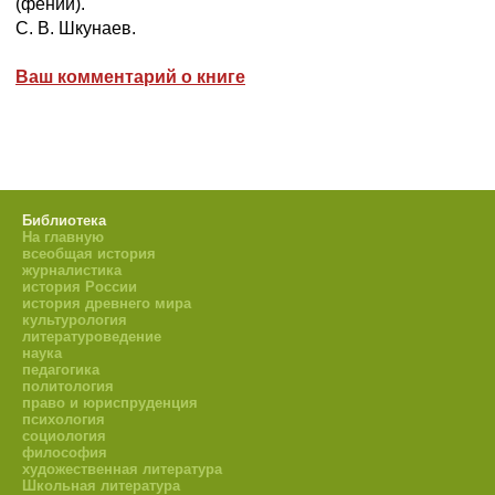
(фении).
С. В. Шкунаев.
Ваш комментарий о книге
Библиотека
На главную
всеобщая история
журналистика
история России
история древнего мира
культурология
литературоведение
наука
педагогика
политология
право и юриспруденция
психология
социология
философия
художественная литература
Школьная литература