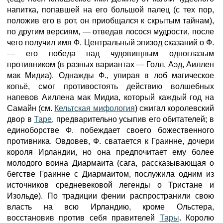
напитка, попавшей на его большой палец (с тех пор,
положив его в рот, он приобщался к скрытым тайнам),
по другим версиям, — отведав лосося мудрости, после
чего получил имя Ф. Центральный эпизод сказаний о Ф.
— его победа над чудовищным одноглазым
противником (в разных вариантах — Голл, Аэд, Аиллен
мак Мидиа). Однажды Ф., упирая в лоб магическое
копьё, смог противостоять действию волшебных
напевов Аиллена мак Мидиа, который каждый год на
Самайн (см.
Кельтская мифология
) сжигал королевский
двор в
Таре
, предварительно усыпив его обитателей; в
единоборстве Ф. побеждает своего божественного
противника. Овдовев, Ф. сватается к Граинне, дочери
короля Ирландии, но она предпочитает ему более
молодого воина Диармаита (сага, рассказывающая о
бегстве Граинне с Диармаитом, послужила одним из
источников средневековой легенды о Тристане и
Изольде). По традиции фении распространили свою
власть на всю Ирландию, кроме Ольстера,
восстановив против себя правителей
Тары
. Королю