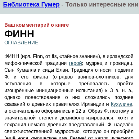
Библиотека Гумер
-
Только интересные кни
Ваш комментарий о книге
ФИНН
ОГЛАВЛЕНИЕ
ФИНН (ирл. Finn, от fis, «тайное знание»), в ирландской
мифо-эпической традиции
герой
; мудрец и провидец.
Сын Кумалла и сиды Блаи. Традиция относит подвиги
Ф. и его фиана (отрядов воинов-охотников, для
вступления в которые требовалось пройти
изощрённые инициационные испытания) к 3 в. н. э.,
однако повествования о них сложились позднее
сказаний о древних правителях Ирландии и
Кухулине
,
а окончательно оформились к 12 в. Образ Ф. поэтому в
значительной степени демифологизировался, хотя и
сохранил немало древних представлений. Ф. наделён
сверхъестественной мудростью, которую он приобрёл
(ещё нося юношеское имя Демне) от капли чудесного