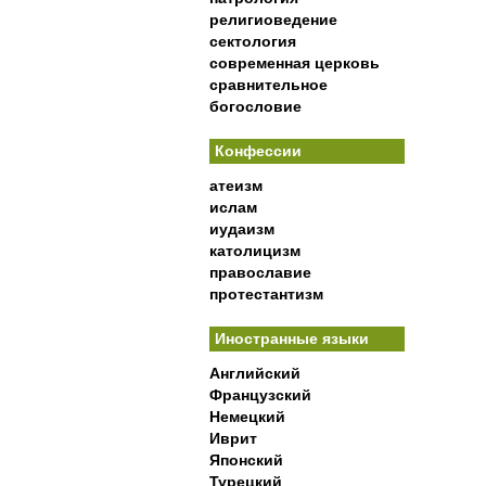
религиоведение
сектология
современная церковь
сравнительное
богословие
Конфессии
атеизм
ислам
иудаизм
католицизм
православие
протестантизм
Иностранные языки
Английский
Французский
Немецкий
Иврит
Японский
Турецкий