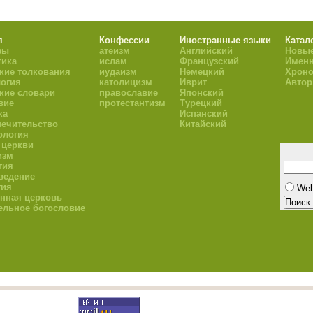
я
Конфессии
Иностранные языки
Катал
фы
атеизм
Английский
Новые
тика
ислам
Французский
Имен
кие толкования
иудаизм
Немецкий
Хроно
огия
католицизм
Иврит
Авто
кие словари
православие
Японский
вие
протестантизм
Турецкий
ка
Испанский
ечительство
Китайский
ология
 церкви
изм
гия
ведение
гия
We
нная церковь
ельное богословие