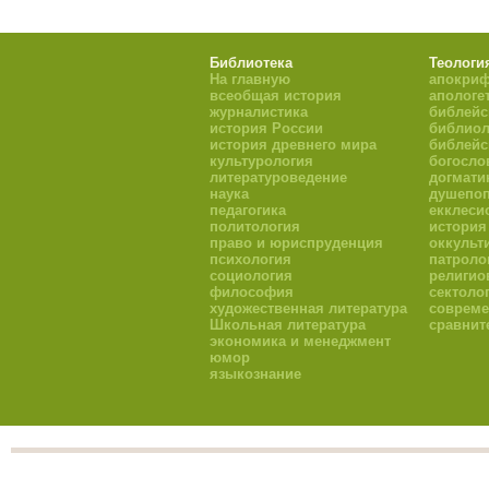
Библиотека
Теологи
На главную
апокри
всеобщая история
апологе
журналистика
библейс
история России
библиол
история древнего мира
библейс
культурология
богосло
литературоведение
догмати
наука
душепоп
педагогика
екклеси
политология
история
право и юриспруденция
оккульт
психология
патроло
социология
религио
философия
сектоло
художественная литература
совреме
Школьная литература
сравнит
экономика и менеджмент
юмор
языкознание