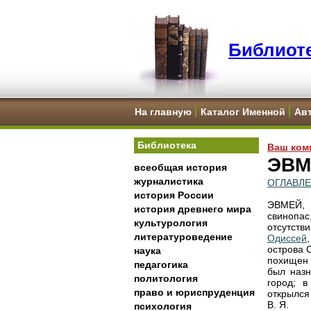
Библиоте
На главную
Каталог Именной
Ав
Библиотека
Ваш ком
ЭВМ
всеобщая история
журналистика
ОГЛАВЛ
история России
ЭВМЕЙ, 
история древнего мира
свинопас
культурология
отсутств
литературоведение
Одиссей
острова 
наука
похищен
педагогика
был наз
политология
город; 
право и юриспруденция
открылся 
В. Я.
психология