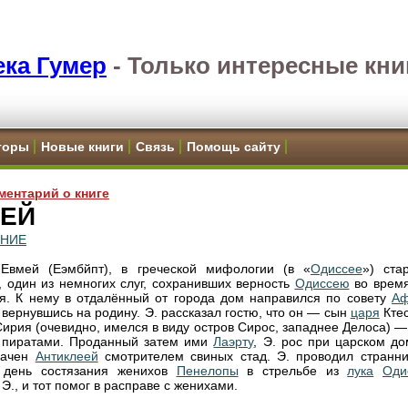
ка Гумер
-
Только интересные кни
торы
Новые книги
Связь
Помощь сайту
ментарий о книге
ЕЙ
ЕНИЕ
Евмей (Еэмбйпт), в греческой мифологии (в «
Одиссее
») ста
, один из немногих слуг, сохранивших верность
Одиссею
во время
ия. К нему в отдалённый от города дом направился по совету
А
, вернувшись на родину. Э. рассказал гостю, что он — сын
царя
Ктес
Сирия (очевидно, имелся в виду остров Сирос, западнее Делоса) 
 пиратами. Проданный затем ими
Лаэрту
, Э. рос при царском до
начен
Антиклеей
смотрителем свиных стад. Э. проводил странни
в день состязания женихов
Пенелопы
в стрельбе из
лука
Оди
Э., и тот помог в расправе с женихами.