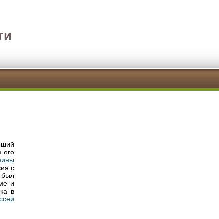
ги
рший
 его
фины
ия с
— был
ме и
ка в
ссей