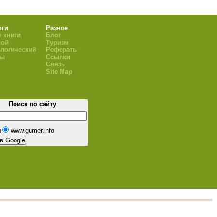
оги
Разное
 книги
Блог
ной
Туризм
логический
Рефераты
ры
Ссылки
Связь
Site Map
Поиск по сайту
b
www.gumer.info