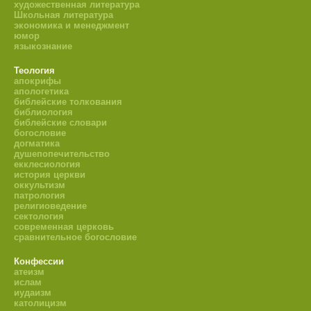
художественная литература
Школьная литература
экономика и менеджмент
юмор
языкознание
Теология
апокрифы
апологетика
библейские толкования
библиология
библейские словари
богословие
догматика
душепопечительство
екклесиология
история церкви
оккультизм
патрология
религиоведение
сектология
современная церковь
сравнительное богословие
Конфессии
атеизм
ислам
иудаизм
католицизм