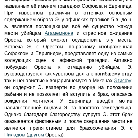
названных её именем трагедиях Софокла и Еврипида.
При известном различии в оттенках основным
содержанием образа Э. у афинских трагиков 5 в. до н.
э. является поглощающая всё её существо жажда
мести убийцам
Агамемнона
и страстное ожидание
Ореста, который сможет осуществить эту месть.
Встреча Э. с Орестом, по-разному изображённая
Софоклом и Еврипидом, представляет одну из самых
волнующих сцен в афинской трагедии. Активно
побуждая Ореста к отмщению убийцам, Э.
руководствуется как чувством долга к погибшему отцу,
так и ненавистью к воцарившемуся в Микенах
Эгисфу
:
он содержит Э. взаперти во дворце на положении
рабыни и не позволяет ей вступить в брак, опасаясь
рождения мстителя. У Еврипида введён мотив
насильственной выдачи Э. за простого земледельца.
Однако благодаря благородству супруга Э. этот брак
оказывается фиктивным и после свершения мести не
является препятствием для бракосочетания Э. с
Пиладом
(
другом
Ореста).