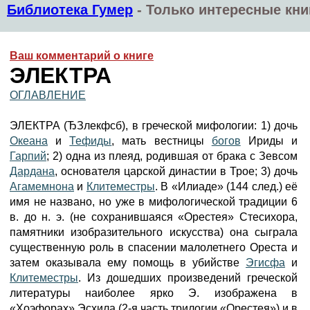
Библиотека Гумер
-
Только интересные кни
Ваш комментарий о книге
ЭЛЕКТРА
ОГЛАВЛЕНИЕ
ЭЛЕКТРА (ЂЗлекфсб), в греческой мифологии: 1) дочь
Океана
и
Тефиды
, мать вестницы
богов
Ириды и
Гарпий
; 2) одна из плеяд, родившая от брака с Зевсом
Дардана
, основателя царской династии в Трое; 3) дочь
Агамемнона
и
Клитеместры
. В «Илиаде» (144 след.) её
имя не названо, но уже в мифологической традиции 6
в. до н. э. (не сохранившаяся «Орестея» Стесихора,
памятники изобразительного искусства) она сыграла
существенную роль в спасении малолетнего Ореста и
затем оказывала ему помощь в убийстве
Эгисфа
и
Клитеместры
. Из дошедших произведений греческой
литературы наиболее ярко Э. изображена в
«Хоэфорах» Эсхила (2-я часть трилогии «Орестея») и в