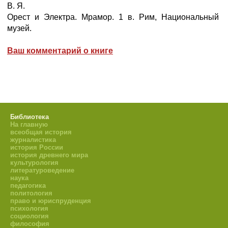
В. Я.
Орест и Электра. Мрамор. 1 в. Рим, Национальный
музей.
Ваш комментарий о книге
Библиотека
На главную
всеобщая история
журналистика
история России
история древнего мира
культурология
литературоведение
наука
педагогика
политология
право и юриспруденция
психология
социология
философия