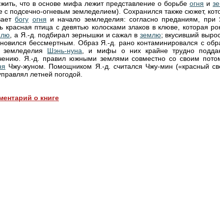
жить, что в основе мифа лежит представление о борьбе
огня
и
з
е с подсечно-огневым земледелием). Сохранился также сюжет, кот
вает
богу
огня
и начало земледелия: согласно преданиям, при Я
ь красная птица с девятью колосками злаков в клюве, которая ро
млю
, а Я.-д. подбирал зернышки и сажал в
землю
; вкусивший выро
ановился бессмертным. Образ Я.-д. рано контаминировался с обр
а земледелия
Шэнь-нуна
, и мифы о них крайне трудно подда
чению. Я.-д. правил южными землями совместно со своим пото
ня
Чжу-жуном. Помощником Я.-д. считался Чжу-мин («красный све
управлял летней погодой.
ментарий о книге