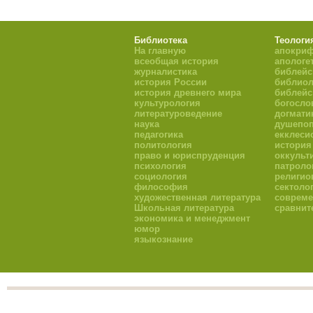
Библиотека
Теологи
На главную
апокри
всеобщая история
апологе
журналистика
библейс
история России
библиол
история древнего мира
библейс
культурология
богосло
литературоведение
догмати
наука
душепоп
педагогика
екклеси
политология
история
право и юриспруденция
оккульт
психология
патроло
социология
религио
философия
сектоло
художественная литература
совреме
Школьная литература
сравнит
экономика и менеджмент
юмор
языкознание