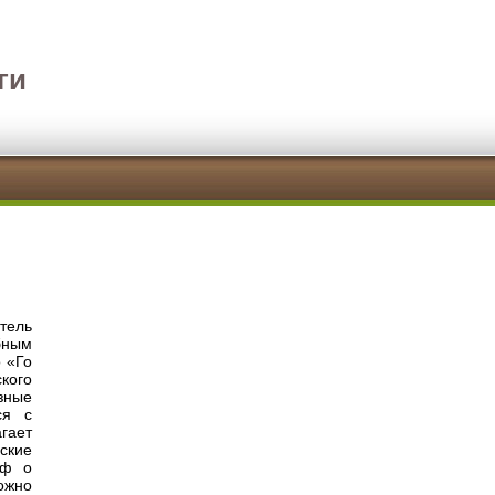
ги
итель
бным
 «Го
кого
зные
ся с
гает
ские
иф о
ожно