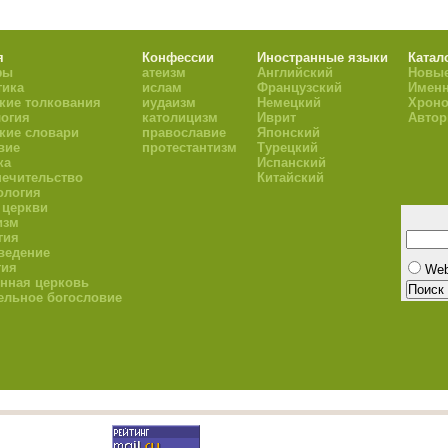
я
Конфессии
Иностранные языки
Катал
фы
атеизм
Английский
Новые
тика
ислам
Французский
Имен
кие толкования
иудаизм
Немецкий
Хроно
огия
католицизм
Иврит
Авто
кие словари
православие
Японский
вие
протестантизм
Турецкий
ка
Испанский
ечительство
Китайский
ология
 церкви
изм
гия
ведение
гия
We
нная церковь
ельное богословие