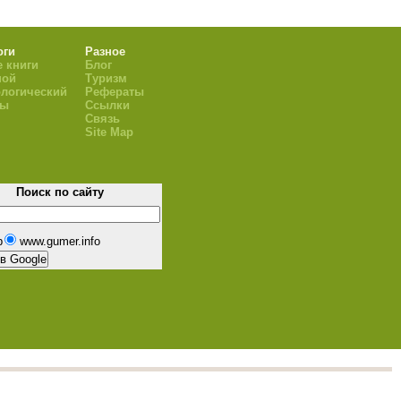
оги
Разное
 книги
Блог
ной
Туризм
логический
Рефераты
ры
Ссылки
Связь
Site Map
Поиск по сайту
b
www.gumer.info