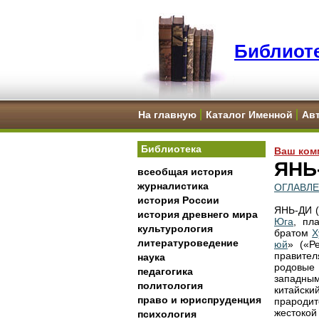
Библиоте
На главную
Каталог Именной
Ав
Библиотека
Ваш ком
ЯНЬ
всеобщая история
журналистика
ОГЛАВЛ
история России
ЯНЬ-ДИ (
история древнего мира
Юга
, пл
культурология
братом
Х
литературоведение
юй
» («Р
правител
наука
родовые
педагогика
западны
политология
китайски
право и юриспруденция
прароди
жестокой
психология