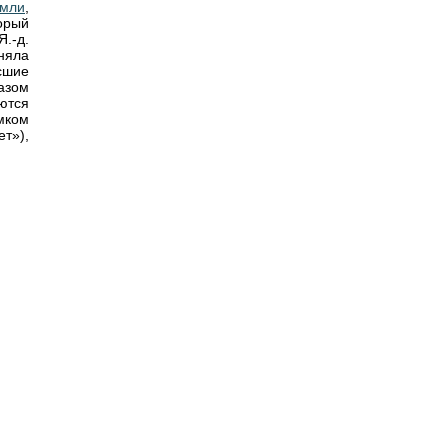
емли
,
орый
.-д.
няла
сшие
азом
ются
мком
т»),