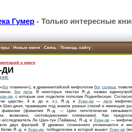
ка Гумер
-
Только интересные кни
торы
Новые книги
Связь
Помощь сайту
ментарий о книге
-ДИ
ЕНИЕ
«
бог
пламени»), в древнекитайской мифологии
бог
солнца
, повел
амени,
бог
лета
. В некоторых текстах Я.-д. назван единоутро
уан-ди
, с которым они поделили пополам Поднебесную. Согласно
ечи царств», 4 в. до н. э.), Я.-д. и
Хуан-ди
—
дети
мифичес
я Шао-дяня, правившие под знаком разных стихий и имеющие ра
 фамилии (фамилия Я.-д. — Цзян гипотетически связывает
ми, возможно, скотоводческими племенами). Как предпола
й исследователь Ли Цзун-тун (Тайвань), Я.-д. и
Хуан-ди
— мифиче
тели двух фратрий. В древних сочинениях упоминается и м
 битве Я.-д. и
Хуан-ди
, победителем в которой вышел
Хуан-ди
(м