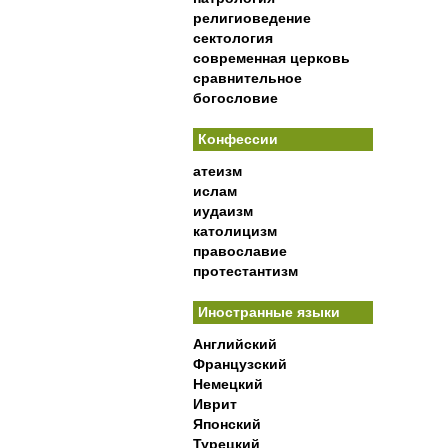
религиоведение
сектология
современная церковь
сравнительное
богословие
Конфессии
атеизм
ислам
иудаизм
католицизм
православие
протестантизм
Иностранные языки
Английский
Французский
Немецкий
Иврит
Японский
Турецкий