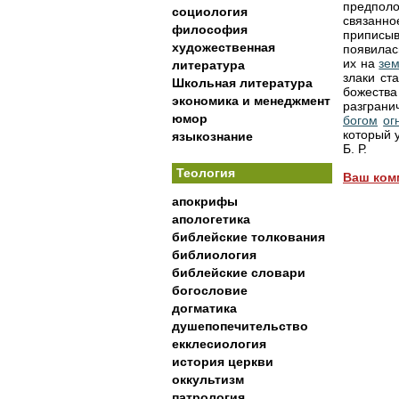
предполо
социология
связанно
философия
приписы
художественная
появилас
их на
зе
литература
злаки ст
Школьная литература
божеств
экономика и менеджмент
разграни
юмор
богом
ог
который 
языкознание
Б. Р.
Теология
Ваш ком
апокрифы
апологетика
библейские толкования
библиология
библейские словари
богословие
догматика
душепопечительство
екклесиология
история церкви
оккультизм
патрология