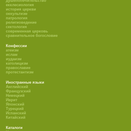
душепопечительство
екклесиология
история церкви
оккультизм
патрология
религиоведение
сектология
современная церковь
сравнительное богословие
Конфессии
атеизм
ислам
иудаизм
католицизм
православие
протестантизм
Иностранные языки
Английский
Французский
Немецкий
Иврит
Японский
Турецкий
Испанский
Китайский
Каталоги