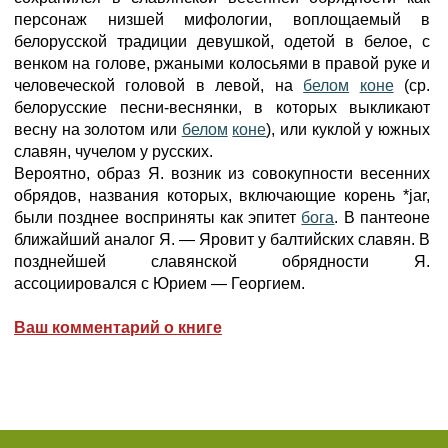
персонаж низшей мифологии, воплощаемый в
белорусской традиции девушкой, одетой в белое, с
венком на голове, ржаными колосьями в правой руке и
человеческой головой в левой, на
белом
коне
(ср.
белорусские песни-веснянки, в которых выкликают
весну на золотом или
белом
коне
), или куклой у южных
славян, чучелом у русских.
Вероятно, образ Я. возник из совокупности весенних
обрядов, названия которых, включающие корень *jar,
были позднее восприняты как эпитет
бога
. В пантеоне
ближайший аналог Я. — Яровит у балтийских славян. В
позднейшей славянской обрядности Я.
ассоциировался с Юрием — Георгием.
Ваш комментарий о книге