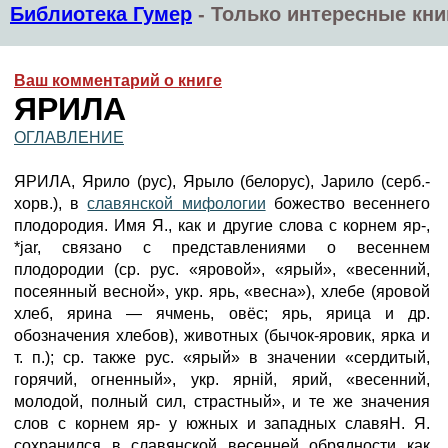
Библиотека Гумер
-
Только интересные кни
Ваш комментарий о книге
ЯРИЛА
ОГЛАВЛЕНИЕ
ЯРИЛА, Ярило (рус), Ярыло (белорус), Jарило (серб.-
хорв.), в
славянской мифологии
божество весеннего
плодородия. Имя Я., как и другие слова с корнем яр-,
*jar, связано с представлениями о весеннем
плодородии (ср. рус. «яровой», «ярый», «весенний,
посеянный весной», укр. ярь, «весна»), хлебе (яровой
хлеб, ярина — ячмень, овёс; ярь, ярица и др.
обозначения хлебов), животных (бычок-яровик, ярка и
т. п.); ср. также рус. «ярый» в значении «сердитый,
горячий, огненный», укр. ярнiй, ярий, «весенний,
молодой, полный сил, страстный», и те же значения
слов с корнем яр- у южных и западных славяН. Я.
сохранился в славянской весенней обрядности как