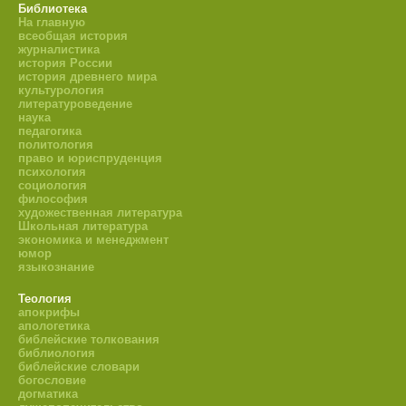
Библиотека
На главную
всеобщая история
журналистика
история России
история древнего мира
культурология
литературоведение
наука
педагогика
политология
право и юриспруденция
психология
социология
философия
художественная литература
Школьная литература
экономика и менеджмент
юмор
языкознание
Теология
апокрифы
апологетика
библейские толкования
библиология
библейские словари
богословие
догматика