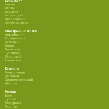
Конфессии
атеизм
ислам
иудаизм
католицизм
православие
протестантизм
Иностранные языки
Английский
Французский
Немецкий
Иврит
Японский
Турецкий
Испанский
Китайский
Каталоги
Новые книги
Именной
Хронологический
Авторы
Разное
Блог
Туризм
Рефераты
Ссылки