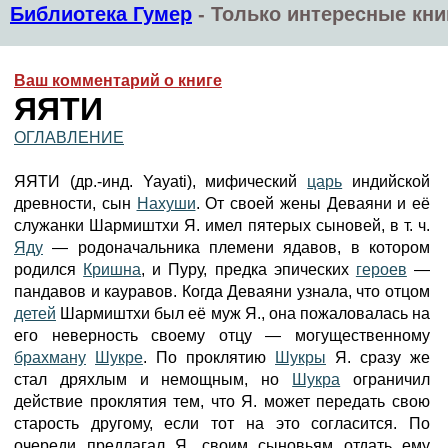
Библиотека Гумер
-
Только интересные кни
Ваш комментарий о книге
ЯЯТИ
ОГЛАВЛЕНИЕ
ЯЯТИ (др.-инд. Yayati), мифический
царь
индийской
древности, сын
Нахуши
. От своей жены Деваяни и её
служанки Шармиштхи Я. имел пятерых сыновей, в т. ч.
Яду
— родоначальника племени ядавов, в котором
родился
Кришна
, и Пуру, предка эпических
героев
—
пандавов и кауравов. Когда Деваяни узнала, что отцом
детей
Шармиштхи был её муж Я., она пожаловалась на
его неверность своему отцу — могущественному
брахману
Шукре
. По проклятию
Шукры
Я. сразу же
стал дряхлым и немощным, но
Шукра
ограничил
действие проклятия тем, что Я. может передать свою
старость другому, если тот на это согласится. По
очереди предлагал Я. своим сыновьям отдать ему