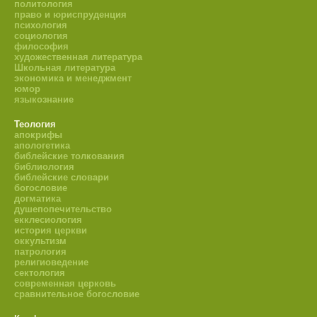
политология
право и юриспруденция
психология
социология
философия
художественная литература
Школьная литература
экономика и менеджмент
юмор
языкознание
Теология
апокрифы
апологетика
библейские толкования
библиология
библейские словари
богословие
догматика
душепопечительство
екклесиология
история церкви
оккультизм
патрология
религиоведение
сектология
современная церковь
сравнительное богословие