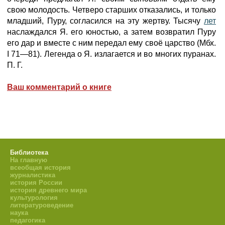
свою молодость. Четверо старших отказались, и только
младший, Пуру, согласился на эту жертву. Тысячу
лет
наслаждался Я. его юностью, а затем возвратил Пуру
его дар и вместе с ним передал ему своё царство (Мбх.
I 71—81). Легенда о Я. излагается и во многих пуранах.
П. Г.
Ваш комментарий о книге
Библиотека
На главную
всеобщая история
журналистика
история России
история древнего мира
культурология
литературоведение
наука
педагогика