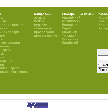
я
Конфессии
Иностранные языки
Катал
фы
атеизм
Английский
Новые
тика
ислам
Французский
Имен
кие толкования
иудаизм
Немецкий
Хроно
огия
католицизм
Иврит
Авто
кие словари
православие
Японский
вие
протестантизм
Турецкий
ка
Испанский
ечительство
Китайский
ология
 церкви
изм
гия
ведение
гия
We
нная церковь
ельное богословие