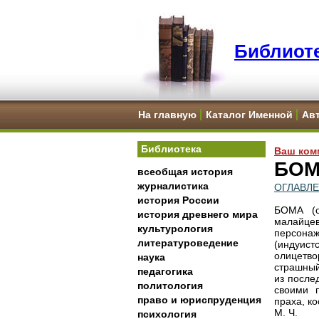
Библиоте
На главную
Каталог Именной
Ав
Библиотека
Ваш ком
БО
всеобщая история
журналистика
ОГЛАВЛ
история России
БОМА (о
история древнего мира
малайцев
культурология
персонаж
литературоведение
(индуист
олицетв
наука
страшный
педагогика
из после
политология
своими 
право и юриспруденция
праха, к
М. Ч.
психология