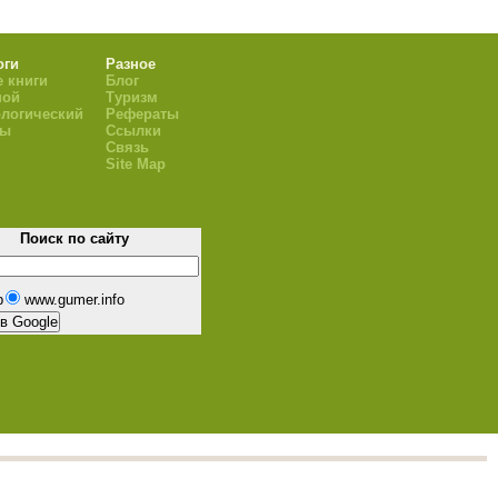
оги
Разное
 книги
Блог
ной
Туризм
логический
Рефераты
ры
Ссылки
Связь
Site Map
Поиск по сайту
b
www.gumer.info