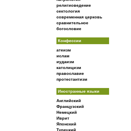
религиоведение
сектология
современная церковь
сравнительное
богословие
Конфессии
атеизм
ислам
иудаизм
католицизм
православие
протестантизм
Иностранные языки
Английский
Французский
Немецкий
Иврит
Японский
Турецкий