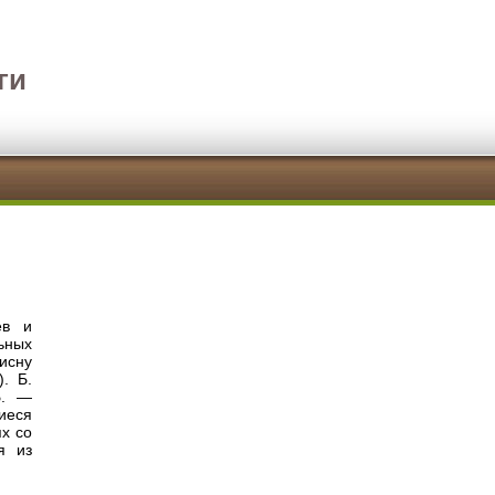
ги
ев и
ьных
исну
). Б.
Б. —
иеся
ях со
я из