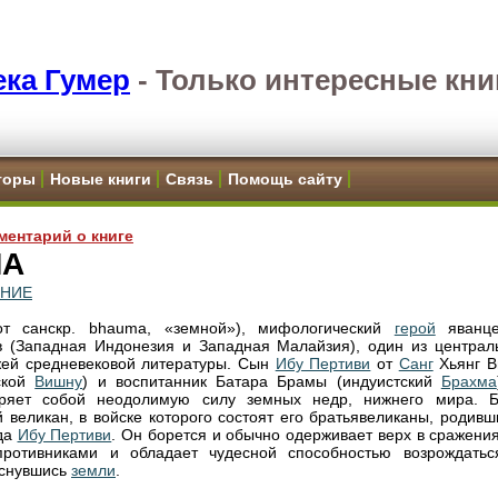
ка Гумер
-
Только интересные кни
торы
Новые книги
Связь
Помощь сайту
ментарий о книге
МА
ЕНИЕ
т санскр. bhauma, «земной»), мифологический
герой
яванц
 (Западная Индонезия и Западная Малайзия), один из централ
ей средневековой литературы. Сын
Ибу Пертиви
от
Санг
Хьянг В
ской
Вишну
) и воспитанник Батара Брамы (индуистский
Брахма
оряет собой неодолимую силу земных недр, нижнего мира. 
 великан, в войске которого состоят его братьявеликаны, родивш
да
Ибу Пертиви
. Он борется и обычно одерживает верх в сражени
противниками и обладает чудесной способностью возрождатьс
оснувшись
земли
.