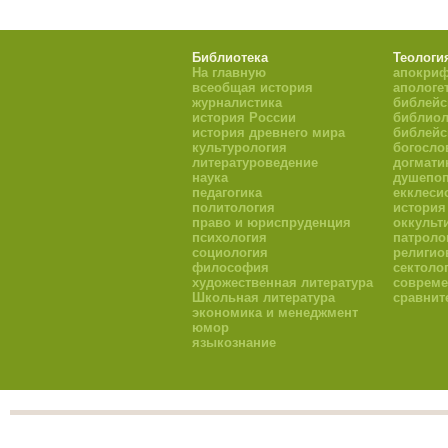
Библиотека
Теологи
На главную
апокри
всеобщая история
апологе
журналистика
библейс
история России
библиол
история древнего мира
библейс
культурология
богосло
литературоведение
догмати
наука
душепоп
педагогика
екклеси
политология
история
право и юриспруденция
оккульт
психология
патроло
социология
религио
философия
сектоло
художественная литература
совреме
Школьная литература
сравнит
экономика и менеджмент
юмор
языкознание