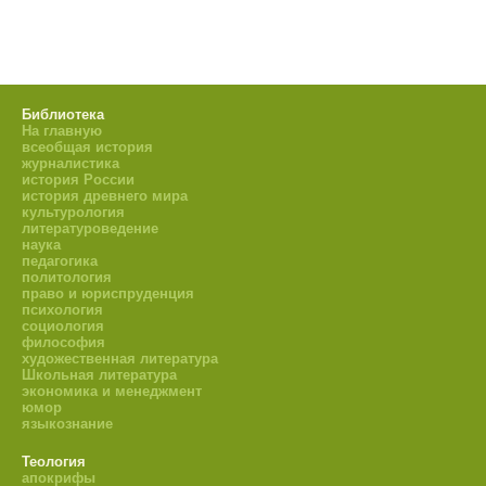
Библиотека
На главную
всеобщая история
журналистика
история России
история древнего мира
культурология
литературоведение
наука
педагогика
политология
право и юриспруденция
психология
социология
философия
художественная литература
Школьная литература
экономика и менеджмент
юмор
языкознание
Теология
апокрифы