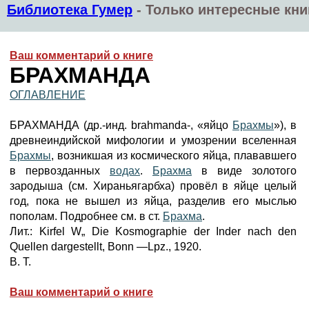
Библиотека Гумер
-
Только интересные кни
Ваш комментарий о книге
БРАХМАНДА
ОГЛАВЛЕНИЕ
БРАХМАНДА (др.-инд. brahmanda-, «яйцо
Брахмы
»), в
древнеиндийской мифологии и умозрении вселенная
Брахмы
, возникшая из космического яйца, плававшего
в первозданных
водах
.
Брахма
в виде золотого
зародыша (см. Хираньягарбха) провёл в яйце целый
год, пока не вышел из яйца, разделив его мыслью
пополам. Подробнее см. в ст.
Брахма
.
Лит.: Kirfel W„ Die Kosmographie der Inder nach den
Quellen dargestellt, Bonn —Lpz., 1920.
B. T.
Ваш комментарий о книге