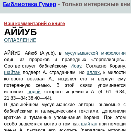
Библиотека Гумер
-
Только интересные кни
Ваш комментарий о книге
АЙЙУБ
ОГЛАВЛЕНИЕ
АЙЙУБ, Айюб (Aiyub), в
мусульманской мифологии
один из пророков и праведных «терпеливцев».
Соответствует библейскому
Иову
. Согласно Корану,
шайтан
подверг А. страданиям, но
аллах
, к милости
которого воззвал А., исцелил его и вернул ему
потерянную семью. В этой связи упоминается
источник,
водой
которого исцелился А. (4:161; 6:84;
21:83—84; 38:40—44).
В дальнейшем мусульманские авторы, знакомые с
библейскими и талмудическими текстами, дополнили
краткие и туманные упоминания Корана. При этом
особо выделялся мотив о том, как
шайтан
при помощи
жены А. пытался его искусить (параллель истории