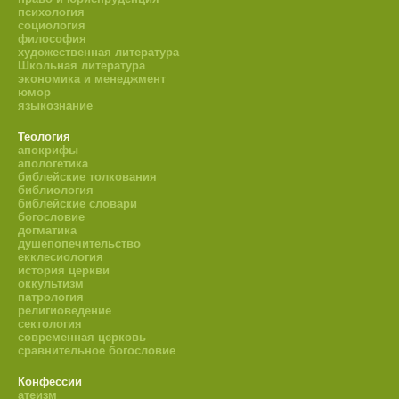
психология
социология
философия
художественная литература
Школьная литература
экономика и менеджмент
юмор
языкознание
Теология
апокрифы
апологетика
библейские толкования
библиология
библейские словари
богословие
догматика
душепопечительство
екклесиология
история церкви
оккультизм
патрология
религиоведение
сектология
современная церковь
сравнительное богословие
Конфессии
атеизм