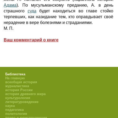
Адама
). По мусульманскому преданию, А. в день
страшного
суда
будет находиться во главе стойко
терпевших, как назидание тем, кто оправдывает своё
нерадение в вере болезнями и страданиями.
М. П.
Ваш комментарий о книге
Библиотека
На главную
всеобщая история
журналистика
история России
история древнего мира
культурология
литературоведение
наука
педагогика
политология
право и юриспруденция