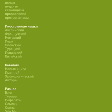
ислам
иудаизм
католицизм
православие
протестантизм
Иностранные языки
Английский
Французский
Немецкий
Иврит
Японский
Турецкий
Испанский
Китайский
Каталоги
Новые книги
Именной
Хронологический
Авторы
Разное
Блог
Туризм
Рефераты
Ссылки
Связь
Site Map