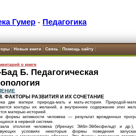
ка Гумер
-
Педагогика
торы
Новые книги
Связь
Помощь сайту
ментарий о книге
Бад Б. Педагогическая
ропология
ЛЕНИЕ
8. ФАКТОРЫ РАЗВИТИЯ И ИХ СОЧЕТАНИЕ
ека две матери: природа-мать и мать-история. Природой-мат
ются контуры их желаний, а внутреннее содержание этих жел
тся матерью-историей.
ые формы активности человека — результат врожденных прогр
щихся в нервной системе.
азала этология человека (Иренаус Эйбл-Эйбесфельдт и др.),
ствующих условиях некоторые формы поведения запуска