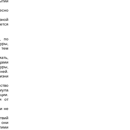
ытий
есно
зной
ется
, по
уры,
 тем
ать,
цами
уры,
ней.
изни
ство
мула
ции.
и от
 и не
твий
они
тими