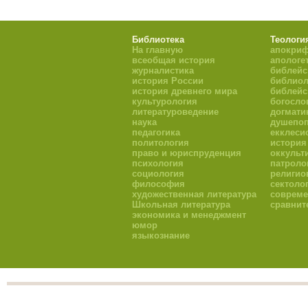
Библиотека
Теологи
На главную
апокри
всеобщая история
апологе
журналистика
библейс
история России
библиол
история древнего мира
библейс
культурология
богосло
литературоведение
догмати
наука
душепоп
педагогика
екклеси
политология
история
право и юриспруденция
оккульт
психология
патроло
социология
религио
философия
сектоло
художественная литература
совреме
Школьная литература
сравнит
экономика и менеджмент
юмор
языкознание