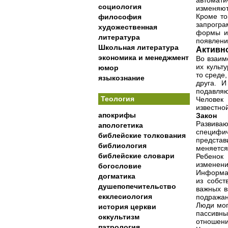
автомати
социология
изменяют
Кроме то
философия
запрогр
художественная
формы ил
литература
появлени
Школьная литература
Активно
экономика и менеджмент
Во взаим
их культ
юмор
то среде
языкознание
друга. И
подавляю
Теология
Человек 
известно
апокрифы
Закон 
Развиваю
апологетика
специфич
библейские толкования
предста
библиология
меняется
библейские словари
Ребенок
изменени
богословие
Информац
догматика
из собст
душепопечительство
важных в
екклесиология
подражан
Люди мог
история церкви
пассивн
оккультизм
отношени
патрология