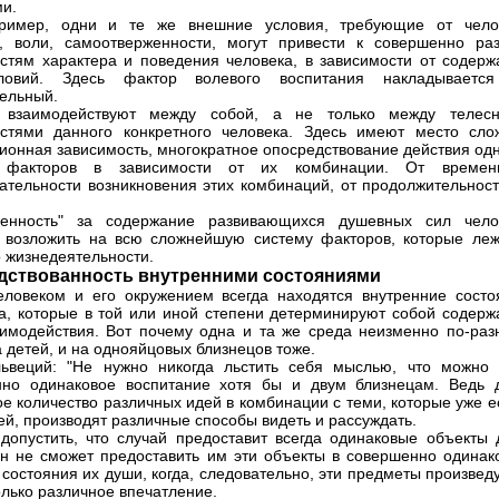
и.
пример, одни и те же внешние условия, требующие от чело
, воли, самоотверженности, могут привести к совершенно ра
стям характера и поведения человека, в зависимости от содерж
ловий. Здесь фактор волевого воспитания накладываетс
ельный.
 взаимодействуют между собой, а не только между телес
стями данного конкретного человека. Здесь имеют место сло
ионная зависимость, многократное опосредствование действия одн
факторов в зависимости от их комбинации. От време
ательности возникновения этих комбинаций, от продолжительност
твенность" за содержание развивающихся душевных сил чело
 возложить на всю сложнейшую систему факторов, которые леж
о жизнедеятельности.
дствованность внутренними состояниями
ловеком и его окружением всегда находятся внутренние состо
а, которые в той или иной степени детерминируют собой содерж
аимодействия. Вот почему одна и та же среда неизменно по-раз
а детей, и на однояйцовых близнецов тоже.
ьвеций: "Не нужно никогда льстить себя мыслью, что можно 
нно одинаковое воспитание хотя бы и двум близнецам. Ведь 
е количество различных идей в комбинации с теми, которые уже е
ей, производят различные способы видеть и рассуждать.
допустить, что случай предоставит всегда одинаковые объекты 
н не сможет предоставить им эти объекты в совершенно одинак
состояния их души, когда, следовательно, эти предметы произвед
олько различное впечатление.