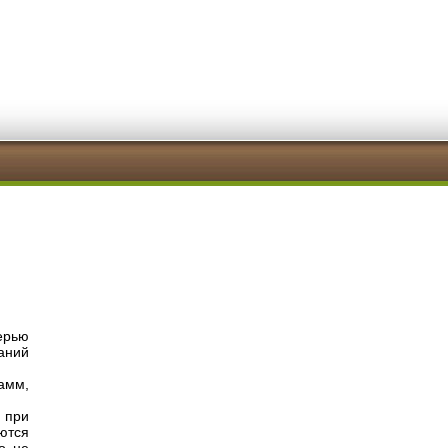
ерью
аний
амм,
 при
ются