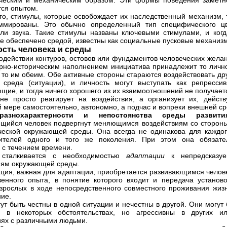
ческим и механическим образом. Эти формы поведения заметн
ся опытом.
го, стимулы, которые освобождает их наследственный механизм, 
аммированы. Это обычно определенный тип специфического цв
и звука. Такие стимулы названы ключевыми стимулами, и когд
е обеспечено средой, известны как социальные пусковые механизм
сть человека и среды
одействии контуров, остовов или фундаментов человеческих желан
урно-историческим наполнением инициатива принадлежит то лично
, то им обеим. Обе активные стороны стараются воздействовать др
 среда (ситуации), и личность могут выступать как репрессив
щие, и тогда ничего хорошего из их взаимоотношений не получает
не просто реагирует на воздействия, а организует их, действ
й мере самостоятельно, автономно, а подчас и вопреки внешней ср
разнохарактерности и непостоянства среды разви
щийся человек подвергнут меняющимся воздействиям со стороны
еской окружающей среды. Она всегда не одинакова для каждог
вителей одного и того же поколения. При этом она обязате
 с течением времени.
 сталкивается с необходимостью
адаптации
к непредсказу
ям окружающей среды.
ия, важная для адаптации, приобретается развивающимся челов
венного опыта, в понятие которого входит и передача установо
зрослых в ходе непосредственного совместного проживания жизн
ие.
ут быть честны в одной ситуации и нечестны в другой. Они могут
ы в некоторых обстоятельствах, но агрессивны в других и
ях с различными людьми.