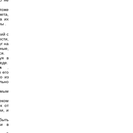
о не
тоже
ета,
а их
ы .
ий с
сти,
уг на
ные,
ся.
уя в
еде.
тия
.
 его
о из
льно
емым
еком
к от
и, и
 быть
ли в