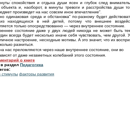
инуты спокойствия и отдыха души ясен и глубок след вниматель
 объекта и, наоборот, в минуты тревоги и расстройства души то
едмет произведет на нас совсем иное впечатление".
но одинаковая среда и обстановка" по-разному будет действоват
 из находящихся в ней детей, потому что внешнее воздейс
ляется только опосредствованно — через внутреннее состояние.
реннее состояние даже у двух людей никогда не может быть те
дин всегда будет несколько иначе себя чувствовать, чем другой. 
зличное настроение, несходные мотивы. А это значит, что их воспр
колько разниться.
на нас преломляются через наше внутреннее состояние, они во
ависят от даже незаметных колебаний этого состояния.
ментарий о книге
 в раздел
Педагогика
егов:
 стимулы
факторы развития