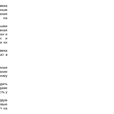
века
зным
ания
я на
ными
жная
их и
ни и
и их
века
ат в
яния
ание
ному
дать
даже
сть у
двум
овые
ут на