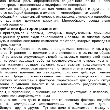
айно велика роль определенного социального опыта и соб
ей среды в становлении и модификации поведения.
омимо свободы, развитие сил человека требует и другого, т
го со свободой фактора, а именно — многообразия ситуаций .
ободный и независимый человек, оказавшись в условиях однообра
не достигнет должного развития. Многообразие всегда явля
лкой развития .
действие факторов развития
ы приглядимся к первым, исходным, побудительным причинам
в раннем детстве люди приобщаются к различным пластам культ
ужим особое сочетание комплекса факторов, которые приводят к
 результатам.
, чтобы у ребенка появилось непреодолимое желание читать и дум
огое. И раннее по времени его столкновение с великими образ
. И установка окружающих людей на высокую оценку этой культ
а, которая заражает ребенка соответствующим отношением к 
эта установка создает условия, когда важным содержанием ж
становятся чтение, размышление, попытки и опыты творчества.
й момент времени на сенсорную систему действует множе
телей. Процесс распознавания какого-либо определенного сти
поэтому от
сочетания
факторов, характерных для данной ситуа
овение ощущения зависит и от интенсивности раздражителя, 
ения
побочных факторов.
оры, и внутренние, и внешние, не просто действуют на человека,
еловек взаимодействует с ними.
е и в том, что даже и одни только внешние факторы воздейс
тся во
внутреннем взаимовлиянии
. На самом деле 
йствуют друг с другом. Тут все дело в зависимости между э