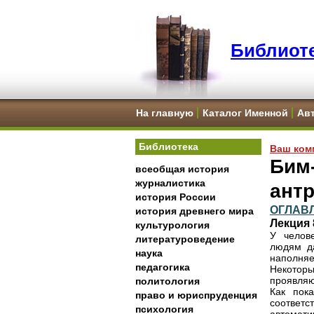
Библиоте
На главную
Каталог Именной
Ав
Библиотека
Ваш ком
Бим-
всеобщая история
журналистика
ант
история России
ОГЛАВ
история древнего мира
Лекция
культурология
У челов
литературоведение
людям да
наука
наполняе
педагогика
Некотор
проявляю
политология
Как пок
право и юриспруденция
соответ
психология