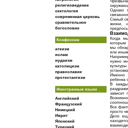
Чрезвыч
религиоведение
окружающ
Однако п
сектология
связанно
современная церковь
Самый св
сравнительное
жизни, 
богословие
предпосы
Взаимо
Когда м
Конфессии
которым 
мы обнар
атеизм
или иным
ислам
Например
иудаизм
нужно мн
культуры
католицизм
установк
православие
Именно 
протестантизм
ребенка 
В кажды
раздражи
Иностранные языки
зависит 
Возникн
Английский
соотнош
Французский
Все факт
Немецкий
просто ч
Иврит
Дело ещ
находя
Японский
взаимоде
Турецкий