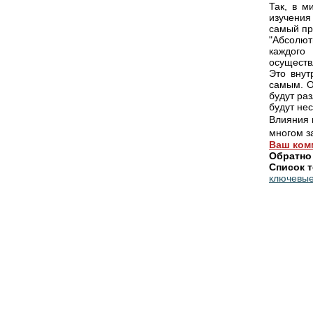
Так, в м
изучения
самый пр
"Абсолют
каждого
осуществ
Это внут
самым. О
будут ра
будут нес
Влияния 
многом з
Ваш ком
Обратно
Список т
ключевые