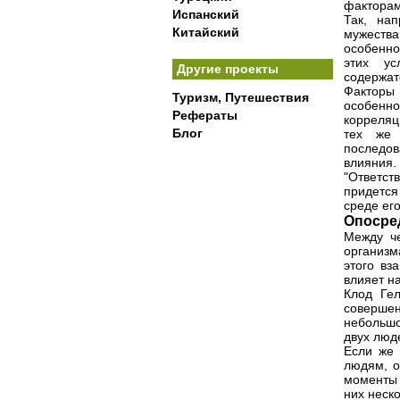
факторам
Испанский
Так, на
Китайский
мужества
особенно
этих ус
Другие проекты
содержат
Факторы
Туризм, Путешествия
особенно
Рефераты
корреляц
Блог
тех же 
последов
влияния.
"Ответс
придется
среде ег
Опосре
Между че
организм
этого вз
влияет н
Клод Гел
соверше
небольшо
двух люд
Если же 
людям, о
моменты 
них неск