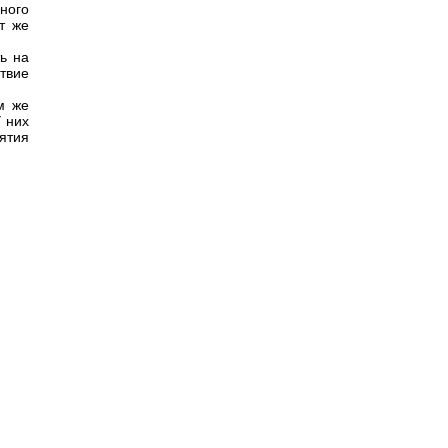
ного
т же
ь на
твие
м же
У них
иятия