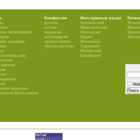
я
Конфессии
Иностранные языки
Катал
фы
атеизм
Английский
Новые
тика
ислам
Французский
Имен
кие толкования
иудаизм
Немецкий
Хроно
огия
католицизм
Иврит
Авто
кие словари
православие
Японский
вие
протестантизм
Турецкий
ка
Испанский
ечительство
Китайский
ология
 церкви
изм
гия
ведение
гия
We
нная церковь
ельное богословие