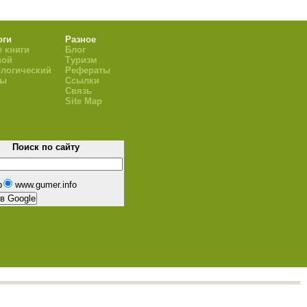
оги
Разное
 книги
Блог
ной
Туризм
логический
Рефераты
ры
Ссылки
Связь
Site Map
Поиск по сайту
b
www.gumer.info