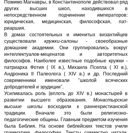
Помимо Магнавры, в Константинополе действовал ряд
других высших школ, находившихся в
непосредственном подчинении императоров:
юридическая, медицинская, философская, пат-
риаршия.
В домах состоятельных и именитых византийцев
существовали
кружки-салоны
- своеобразные
домашние академии. Они группировались вокруг
интеллектуалов-меценатов и авторитетных
философов. Наиболее известные подобные кружки -
патриарха Фотия ( IX в.), Михаила Пселла ( XI в.),
Андроника II Палеолога ( XIV в.) и др. Последний
современники именовали "школой всяческих
добродетелей и эрудиции".
Усиливалась роль (вплоть до XIV в.) монастырей в
развитии высшего образования.
Монастырские
высшие школы
восходили к раннехристианской
традиции. Вначале это были религиозно-
педагогические общины. Главным предметом изучения
была Библия. На основе библейских текстов учили
грамматике, философии. Тексты совместно читали,