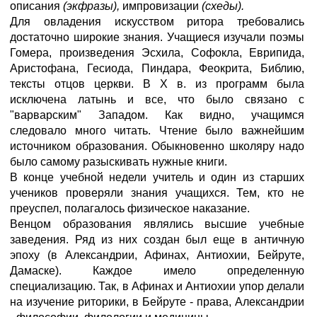
описания
(экфразы),
импровизации
(схеды).
Для овладения искусством ритора требовались
достаточно широкие знания. Учащиеся изучали поэмы
Гомера, произведения Эсхила, Софокла, Еврипида,
Аристофана, Гесиода, Пиндара, Феокрита, Библию,
тексты отцов церкви. В X в. из программ была
исключена латынь и все, что было связано с
"варварским" Западом. Как видно, учащимся
следовало много читать. Чтение было важнейшим
источником образования. Обыкновенно школяру надо
было самому разыскивать нужные книги.
В конце учебной недели учитель и один из старших
учеников проверяли знания учащихся. Тем, кто не
преуспел, полагалось физическое наказание.
Венцом образования являлись высшие учебные
заведения. Ряд из них создан был еще в античную
эпоху (в Александрии, Афинах, Антиохии, Бейруте,
Дамаске). Каждое имело определенную
специализацию. Так, в Афинах и Антиохии упор делали
на изучение риторики, в Бейруте - права, Александрии