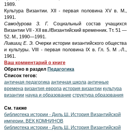
1989.
Культура Византии. XII - первая половина XV в. М.,
1991.
Самодурова З. Г.
Социальный состав учащихся
Византии VII - XII вв.//Византийский временник. Тт. 51 —
52. М., 1990—1991.
Лившиц Е. Э.
Очерки истории византийского общества
и культуры. VIII - первая половина IX в. Гл. 5. М .-Л.,
1961.
Ваш комментарий о книге
Обратно в раздел
Педагогика
Список тегов:
античная педагогика
античная школа
античные
времена
византия европа
история византии
культура
византии
наука и образование
структура образования
См. также
библиотека истории - Диль Ш. История Византийской
империи. ВЕК КОМНИНОВ
библиотека истории - Диль Ш. История Византийской