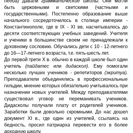
педиа)
давали
грамматические школы.
Они могли
быть церковными и светскими (частными и
государственными). Постепенно образование выше
начального сосредоточилось в столице империи -
Константинополе, где в IX - XI вв. насчитывалось до
десяти соответствующих учебных заведений. Учителя
и ученики в большинстве своем не принадлежали к
духовному сословию. Обучались дети с 10 - 12-летнего
до 16—17-летнего возраста, т.е. пять-шесть лет.
До первой трети X в. обычно в каждой школе был один
учитель
(пайдатес
или
дидаскол).
Ему помогали
несколько лучших учеников - репетиторов
(экритуа).
Преподаватели объединялись в профессиональные
гильдии, мнение которых обязательно учитывалось при
назначении новых учителей. Между преподавателями
существовал уговор не переманивать учеников.
Дидасколы получали плату от родителей учеников.
Заработки были довольно скромными. До нас дошел
документ XI в., где один из учителей, ссылаясь на
бедность, просил патриарха перевести его в более
доходную школу.