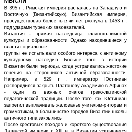
МЫСЛИ
В 395 г . Римская империя распалась на Западную и
Восточную (Византийскую). Византийская империя,
просуществовав более тысячи лет, рухнула в 1453 г .
под ударами турецких завоевателей.
Византия - прямая наследница эллинско-римской
культуры и образованности Однако находившиеся у
власти социальные
группы не испытывали особого интереса к античному
культурному наследию. Больше того, в истории
Византии были периоды, когда устраивались жестокие
гонения на сторонников античной образованности.
Например, в 529 г . император Юстиниан
распорядился закрыть Платонову Академию в Афинах
- один из важных очагов греко-латинской
педагогической традиции. После того как Юстиниан
запретил выплачивать жалованье учителям-риторам и
грамматикам, в большинстве городов Византии школы
античного типа закрылись
После крестовых походов и короткого существования
Латинской империи с XIII в. в Византии усиливается