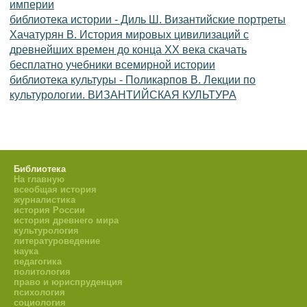
империи
библиотека истории - Диль Ш. Византийские портреты
Хачатурян В. История мировых цивилизаций с
древнейших времен до конца XX века скачать
бесплатно учебники всемирной истории
библиотека культуры - Поликарпов В. Лекции по
культурологии. ВИЗАНТИЙСКАЯ КУЛЬТУРА
Библиотека
На главную
всеобщая история
журналистика
история России
история древнего мира
культурология
литературоведение
наука
педагогика
политология
право и юриспруденция
психология
социология