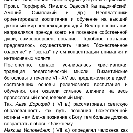
Прокл, Порфирий, Ямвлих, Эдессей Каппадокийский,
Амоний, Симпликий и др.). Неоплатоники
ориентировали воспитание и обучение на высший
духовный мир непреходящих идей. Вектор воспитания
направлялся прежде всего на познание собственной
души, самосовершенствование. Подобное познание
предлагалось осуществлять через "божественное
озарение" и "экстаз" путем концентрации внимания и
интенсивных молитв.
Постепенно, однако, усиливалась христианская
традиция педагогической мысли. Византийские
богословы в течение VI - XV вв. предложили ряд идей,
составивших основы религиозного воспитания и
обучения, они оказали сильное влияние на весь
православный средневековый мир.
Так,
Авва Дорофей
( VI в.) рассматривал светскую
образованность как путь познания божественной
истины Чем ближе познание к Богу, тем больше должна
возрастать любовь к ближнему.
Максим Исповедник
( VII в.) определял человека как