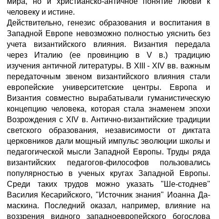
мира, но и христианско-античное понятие любви к
человеку и истине.
Действительно, генезис образования и воспитания в
Западной Европе невозможно полностью уяснить без
учета византийского влияния. Византия передала
через Италию (ее провинцию в V в.) традицию
изучения античной литературы. В XIII - XIV вв. важным
передаточным звеном византийского влияния стали
европейские университетские центры. Европа и
Византия совместно вырабатывали гуманистическую
концепцию человека, которая стала знаменем эпохи
Возрождения с XIV в. Антично-византийские традиции
светского образования, независимости от диктата
церковников дали мощный импульс эволюции школы и
педагогической мысли Западной Европы. Труды ряда
византийских педагогов-философов пользовались
популярностью в ученых кругах Западной Европы.
Среди таких трудов можно указать "Ше-стоднев"
Василия Кесарийского, "Источник знания" Иоанна Да-
маскина. Последний оказал, например, влияние на
воззрения видного западноевропейского богослова