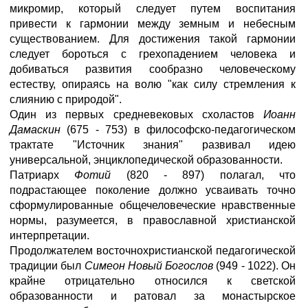
микромир, который следует путем воспитания
привести к гармонии между земным и небесным
существованием. Для достижения такой гармонии
следует бороться с грехопадением человека и
добиваться развития сообразно человеческому
естеству, опираясь на волю "как силу стремления к
слиянию с природой".
Один из первых средневековых схоластов
Иоанн
Дамаскин
(675 - 753) в философско-педагогическом
трактате "Источник знания" развивал идею
универсальной, энциклопедической образованности.
Патриарх
Фотий
(820 - 897) полагал, что
подрастающее поколение должно усваивать точно
сформулированные общечеловеческие нравственные
нормы, разумеется, в православной христианской
интерпретации.
Продолжателем восточнохристианской педагогической
традиции был
Симеон Новый Богослов
(949 - 1022). Он
крайне отрицательно относился к светской
образованности и ратовал за монастырское