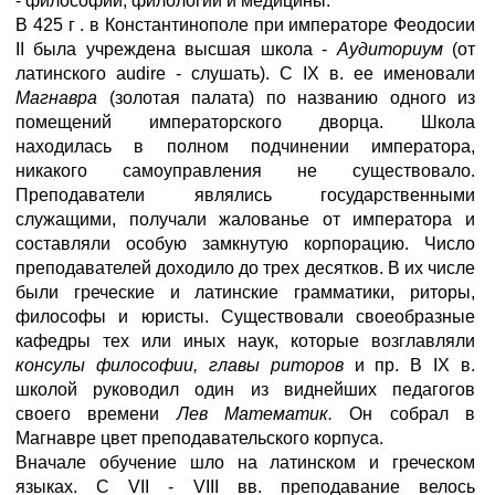
- философии, филологии и медицины.
В 425 г . в Константинополе при императоре Феодосии
II была учреждена высшая школа -
Аудиториум
(от
латинского audire - слушать). С IX в. ее именовали
Магнавра
(золотая палата) по названию одного из
помещений императорского дворца. Школа
находилась в полном подчинении императора,
никакого самоуправления не существовало.
Преподаватели являлись государственными
служащими, получали жалованье от императора и
составляли особую замкнутую корпорацию. Число
преподавателей доходило до трех десятков. В их числе
были греческие и латинские грамматики, риторы,
философы и юристы. Существовали своеобразные
кафедры тех или иных наук, которые возглавляли
консулы философии, главы риторов
и пр. В IX в.
школой руководил один из виднейших педагогов
своего времени
Лев Математик.
Он собрал в
Магнавре цвет преподавательского корпуса.
Вначале обучение шло на латинском и греческом
языках. С VII - VIII вв. преподавание велось