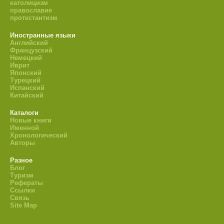
католицизм
православие
протестантизм
Иностранные языки
Английский
Французский
Немецкий
Иврит
Японский
Турецкий
Испанский
Китайский
Каталоги
Новые книги
Именной
Хронологический
Авторы
Разное
Блог
Туризм
Рефераты
Ссылки
Связь
Site Map