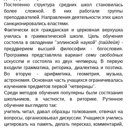
Постепенно структура средних школ становилась
более сложной. В них работали группы
преподавателей. Направления деятельности этих школ
санкционировались властями.
Фактически вся гражданская и церковная верхушка
училась в грамматической школе. Цель обучения
состояла в овладении "эллинской наукой"
(пайдейя} -
преддверием высшей философии - богословия.
Программа представляла вариант
семи свободных
искусств
и состояла из двух
четвериц.
В первую
входили грамматика, риторика, диалектика и поэтика.
Во вторую - арифметика, геометрия, музыка,
астрономия. Основная часть учащихся ограничивалась
изучением предметов первой "четверицы".
Среди методов обучения популярны были состязания
школьников, в частности, в риторике. Рутинное
обучение выглядело так:
учитель читал, давал образцы толкования, отвечал на
вопросы, организовывал дискуссии. Учащиеся учились
цитировать на память, делать пересказ, комментарий,