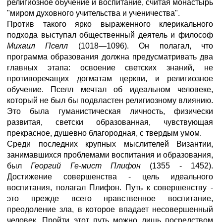
религиозное обучение и воспитание, считая монастырь
"миром духовного учительства и ученичества".
Против такого ярко выраженного клерикального
подхода выступал общественный деятель и философ
Михаил Пселл
(1018—1096). Он полагал, что
программа образования должна предусматривать два
главных этапа: освоение светских знаний, не
противоречащих догматам церкви, и религиозное
обучение. Пселл мечтал об идеальном человеке,
который не был бы подвластен религиозному влиянию.
Это была гуманистическая личность, физически
развитая, светски образованная, чувствующая
прекрасное, душевно благородная, с твердым умом.
Среди последних крупных мыслителей Византии,
занимавшихся проблемами воспитания и образования,
был
Георгий Ге-мист Плифон
(1355 - 1452).
Достижение совершенства - цель идеального
воспитания, полагал Плифон. Путь к совершенству -
это прежде всего нравственное воспитание,
преодоление зла, в которое впадает несовершенный
человек. Пройти этот путь можно лишь посредством