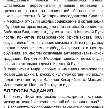
преподавание велось на славянском языке.
Славянские первоучители впервые перевели с
греческого языка на славянский богословские и
школьные тексты. В Болгарии последователи Кирилла
и Мефодия открыли школы, содержание и организация
обучения которых восходили к византийской традиции.
Заботами Владимира и других князей в Киевской Руси
после принятия православного христианства (988)
создавались "школы учения книжного". В их программу
вошли изучение семи свободных искусств и методы
обучения, во многом созвучные антично-византийской
традиции. Кирилл и Мефодий сделали немало для
развития школьного дела в Киевской Руси.
В славянском мире особым вниманием пользовался
Иоанн Дамаскин. В русскую культуру органично вошли
педагогические идеи Василия Кесарийского, Максима
Исповедника, Иоанна Златоуста и др.
ВОПРОСЫ-ЗАДАНИЯ
1. Почему Византию можно рассматривать как мост
между античной и средневековой образованностью?
2. Расскажите об особенностях генезиса образования