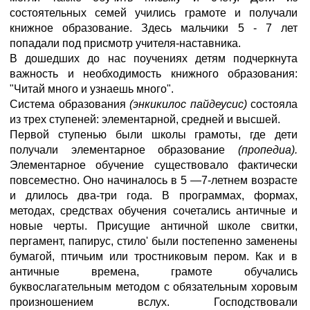
состоятельных семей учились грамоте и получали
книжное образование. Здесь мальчики 5 - 7 лет
попадали под присмотр учителя-наставника.
В дошедших до нас поучениях детям подчеркнута
важность и необходимость книжного образования:
"Читай много и узнаешь много".
Система образования
(энкикилос пайдеусис)
состояла
из трех ступеней: элементарной, средней и высшей.
Первой ступенью были школы грамоты, где дети
получали элементарное образование
(пропедиа).
Элементарное обучение существовало фактически
повсеместно. Оно начиналось в 5 —7-летнем возрасте
и длилось два-три года. В программах, формах,
методах, средствах обучения сочетались античные и
новые черты. Присущие античной школе свитки,
пергамент, папирус, стило' были постепенно заменены
бумагой, птичьим или тростниковым пером. Как и в
античные времена, грамоте обучались
буквослагательным методом с обязательным хоровым
произношением вслух. Господствовали