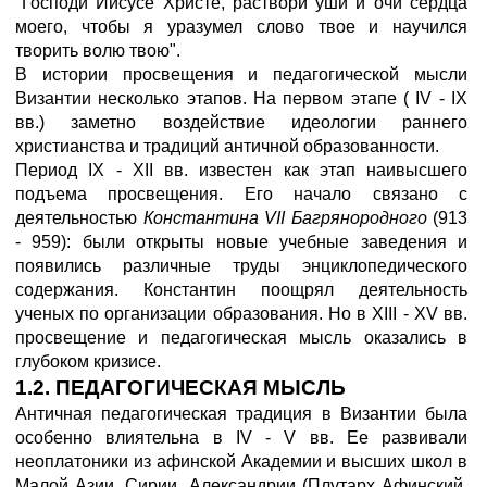
"Господи Иисусе Христе, раствори уши и очи сердца
моего, чтобы я уразумел слово твое и научился
творить волю твою".
В истории просвещения и педагогической мысли
Византии несколько этапов. На первом этапе ( IV - IX
вв.) заметно воздействие идеологии раннего
христианства и традиций античной образованности.
Период IX - XII вв. известен как этап наивысшего
подъема просвещения. Его начало связано с
деятельностью
Константина
VII
Багрянородного
(913
- 959): были открыты новые учебные заведения и
появились различные труды энциклопедического
содержания. Константин поощрял деятельность
ученых по организации образования. Но в XIII - XV вв.
просвещение и педагогическая мысль оказались в
глубоком кризисе.
1.2. ПЕДАГОГИЧЕСКАЯ МЫСЛЬ
Античная педагогическая традиция в Византии была
особенно влиятельна в IV - V вв. Ее развивали
неоплатоники из афинской Академии и высших школ в
Малой Азии, Сирии, Александрии (Плутарх Афинский,