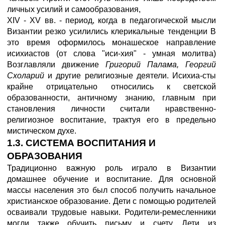
личных усилий и самообразования,
XIV - XV вв. - период, когда в педагогической мысли
Византии резко усилились клерикальные тенденции В
это время оформилось монашеское направление
исихиастов (от слова "иси-хия" - умная молитва)
Возглавляли движение
Григорий Палама, Георгий
Схоларий
и другие религиозные деятели. Исихиа-сты
крайне отрицательно относились к светской
образованности, античному знанию, главным при
становления личности считали нравственно-
религиозное воспитание, трактуя его в предельно
мистическом духе.
1.3. СИСТЕМА ВОСПИТАНИЯ И
ОБРАЗОВАНИЯ
Традиционно важную роль играло в Византии
домашнее обучение и воспитание. Для основной
массы населения это был способ получить начальное
христианское образование. Дети с помощью родителей
осваивали трудовые навыки. Родители-ремесленники
могли также обучить письму и счету. Дети из