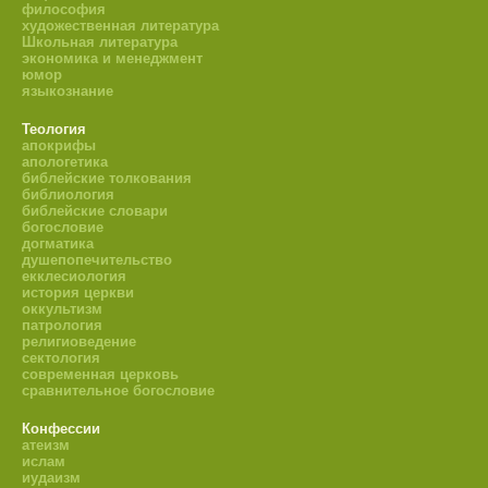
философия
художественная литература
Школьная литература
экономика и менеджмент
юмор
языкознание
Теология
апокрифы
апологетика
библейские толкования
библиология
библейские словари
богословие
догматика
душепопечительство
екклесиология
история церкви
оккультизм
патрология
религиоведение
сектология
современная церковь
сравнительное богословие
Конфессии
атеизм
ислам
иудаизм