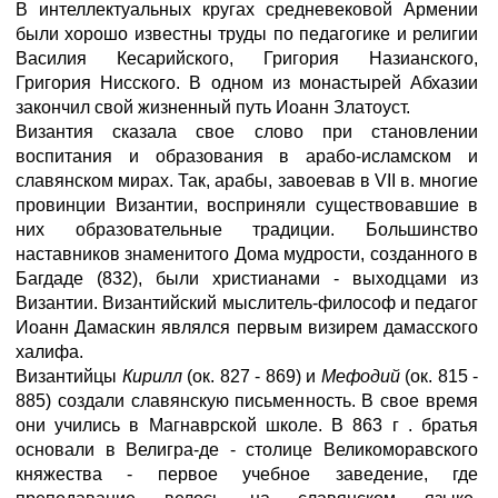
В интеллектуальных кругах средневековой Армении
были хорошо известны труды по педагогике и религии
Василия Кесарийского, Григория Назианского,
Григория Нисского. В одном из монастырей Абхазии
закончил свой жизненный путь Иоанн Златоуст.
Византия сказала свое слово при становлении
воспитания и образования в арабо-исламском и
славянском мирах. Так, арабы, завоевав в VII в. многие
провинции Византии, восприняли существовавшие в
них образовательные традиции. Большинство
наставников знаменитого Дома мудрости, созданного в
Багдаде (832), были христианами - выходцами из
Византии. Византийский мыслитель-философ и педагог
Иоанн Дамаскин являлся первым визирем дамасского
халифа.
Византийцы
Кирилл
(ок. 827 - 869) и
Мефодий
(ок. 815 -
885) создали славянскую письменность. В свое время
они учились в Магнаврской школе. В 863 г . братья
основали в Велигра-де - столице Великоморавского
княжества - первое учебное заведение, где