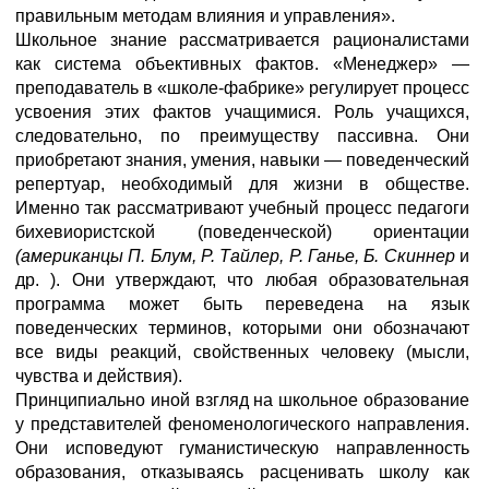
правильным методам влияния и управления».
Школьное знание рассматривается рационалистами
как система объективных фактов. «Менеджер» —
преподаватель в «школе-фабрике» регулирует процесс
усвоения этих фактов учащимися. Роль учащихся,
следовательно, по преимуществу пассивна. Они
приобретают знания, умения, навыки — поведенческий
репертуар, необходимый для жизни в обществе.
Именно так рассматривают учебный процесс педагоги
бихевиористской (поведенческой) ориентации
(американцы П. Блум, Р. Тайлер, Р. Ганье, Б. Скиннер
и
др. ). Они утверждают, что любая образовательная
программа может быть переведена на язык
поведенческих терминов, которыми они обозначают
все виды реакций, свойственных человеку (мысли,
чувства и действия).
Принципиально иной взгляд на школьное образование
у представителей феноменологического направления.
Они исповедуют гуманистическую направленность
образования, отказываясь расценивать школу как