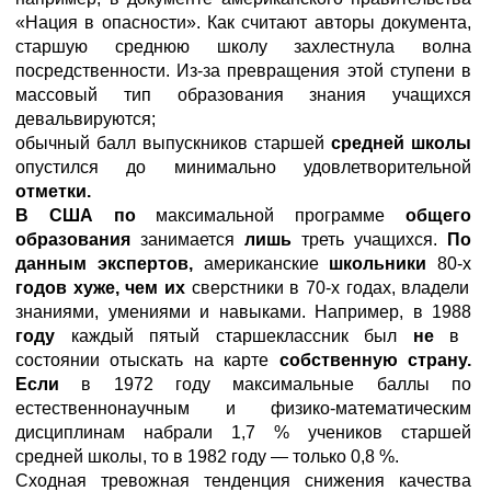
«Нация в опасности». Как считают авторы документа,
старшую среднюю школу захлестнула волна
посредственности. Из-за превращения этой ступени в
массовый тип образования знания учащихся
девальвируются;
обычный балл выпускников старшей
средней школы
опустился до минимально удовлетворительной
отметки.
В США по
максимальной программе
общего
образования
занимается
лишь
треть учащихся.
По
данным экспертов,
американские
школьники
80-х
годов хуже, чем их
сверстники в 70-х годах, владели
знаниями, умениями и навыками. Например, в 1988
году
каждый пятый старшеклассник был
не
в
состоянии отыскать на карте
собственную страну.
Если
в 1972 году максимальные баллы по
естественнонаучным и физико-математическим
дисциплинам набрали 1,7 % учеников старшей
средней школы, то в 1982 году — только 0,8 %.
Сходная тревожная тенденция снижения качества