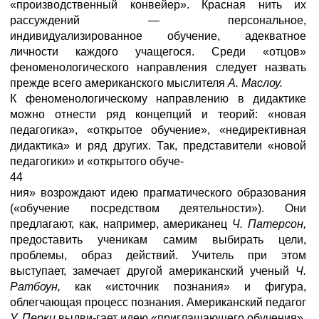
«производственный конвейер». Красная нить их
рассуждений — персональное,
индивидуализированное обучение, адекватное
личности каждого учащегося. Среди «отцов»
феноменологического направления следует назвать
прежде всего американского мыслителя
А. Маслоу.
К феноменологическому направлению в дидактике
можно отнести ряд концепций и теорий: «новая
педагогика», «открытое обучение», «недирективная
дидактика» и ряд других. Так, представители «новой
педагогики» и «открытого обуче-
44
ния» возрождают идею прагматического образования
(«обучение посредством деятельности»). Они
предлагают, как, например, американец
Ч. Патерсон,
предоставить ученикам самим выбирать цели,
проблемы, образ действий. Учитель при этом
выступает, замечает другой американский ученый
Ч.
Ратбоун,
как «источник познания» и фигура,
облегчающая процесс познания. Американский педагог
У. Перки
выдви-гает идею «приглашающего обучения»,