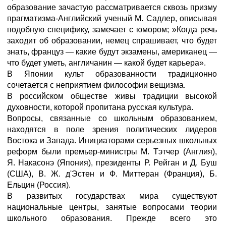
образование зачастую рассматривается сквозь призму
прагматизма-Английский ученый М. Садлер, описывая
подобную специфику, замечает с юмором; »Когда речь
заходит об образовании, немец спрашивает, что будет
знать, француз — какие будут экзамены, американец —
что будет уметь, англичанин — какой будет карьера».
В Японии культ образованности традиционно
сочетается с неприятием философии вещизма.
В российском обществе живы традиции высокой
духовности, которой пропитана русская культура.
Вопросы, связанные со школьным образованием,
находятся в поле зрения политических лидеров
Востока и Запада. Инициаторами серьезных школьных
реформ были премьер-министры М. Тэтчер (Англия),
Я. Накасонэ (Япония), президенты Р. Рейган и Д. Буш
(США), В. Ж. д'Эстен и Ф. Миттеран (Франция), Б.
Ельцин (Россия).
В развитых государствах мира существуют
национальные центры, занятые вопросами теории
школьного образования. Прежде всего это