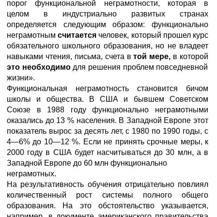
порог функциональной неграмотности, которая в
целом в индустриально развитых странах
определяется следующим образом: функционально
неграмотным
считается
человек, который прошел курс
обязательного школьного образования, но не владеет
навыками чтения, письма, счета в
той мере,
в которой
это необходимо
для решения проблем повседневной
жизни».
Функциональная неграмотность становится бичом
школы и общества. В США и бывшем Советском
Союзе в 1988 году функционально неграмотными
оказались до 13 % населения. В Западной Европе этот
показатель вырос за десять лет, с 1980 по 1990 годы, с
4—6% до 10—12 %. Если не принять срочные меры, к
2000 году в США будет насчитываться до 30 млн, а в
Западной Европе до 60 млн функционально
неграмотных.
На результативность обучения отрицательно повлиял
количественный рост системы полного общего
образования. На это обстоятельство указывается,
например, в документе американского правительства