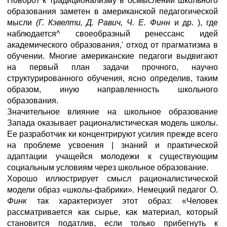
Поворот к традиционализму в осмыслении школьного
образования заметен в американской педагогической
мысли
(Г. Кэвелти, Д. Равич, Ч. Е. Финн
и др. ), где
наблюдается^ своеобразный ренессанс идей
академического образования,' отход от прагматизма в
обучении. Многие американские педагоги выдвигают
на первый план задачи прочного, научно
структурированного обучения, ясно определив, таким
образом, иную направленность школьного
образования.
Значительное влияние на школьное образование
Запада оказывает рационалистическая модель школы.
Ее разработчик ки концентрируют усилия прежде всего
на проблеме усвоения | знаний и практической
адаптации учащейся молодежи к существующим
социальным условиям через школьное образование.
Хорошо иллюстрирует смысл рационалистической
модели образ «школы-фабрики». Немецкий педагог О.
Финк
так характеризует этот образ: «Человек
рассматривается как сырье, как материал, который
становится податлив, если только прибегнуть к