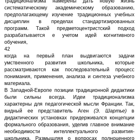
традиционализма намерены дать новую жизнь
систематическому академическому образованию,
предполагающему изучение традиционных учебных
дисциплин в пределах стандартизированных
программ. Такой предметоцентристский подход
разрабатывается е учетом идей когнитивного
обучения,
42
когда на первый план выдвигаются задачи
умственного развития школьника, которые
рассматриваются как последовательный процесс
понимания, применения, анализа и синтеза учебного
материала.
В Западной-Европе позиции традиционной дидактики
были сильны всегда. Идеи традиционализма
характерны для педагогической мысли Франции. Так,
видный ее представитель Аген
(Э. Шартье)
в
дидактических установках придерживался концепции
формального образования, уделив главное внимание
необходимости интеллектуального развития-
школьника. Размышляя о вопросах полноценного