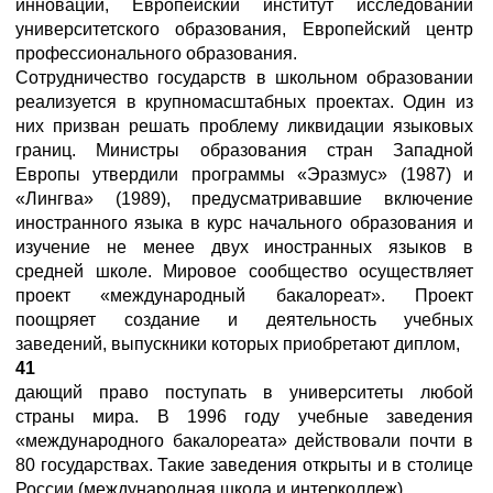
инноваций, Европейский институт исследований
университетского образования, Европейский центр
профессионального образования.
Сотрудничество государств в школьном образовании
реализуется в крупномасштабных проектах. Один из
них призван решать проблему ликвидации языковых
границ. Министры образования стран Западной
Европы утвердили программы «Эразмус» (1987) и
«Лингва» (1989), предусматривавшие включение
иностранного языка в курс начального образования и
изучение не менее двух иностранных языков в
средней школе. Мировое сообщество осуществляет
проект «международный бакалореат». Проект
поощряет создание и деятельность учебных
заведений, выпускники которых приобретают диплом,
41
дающий право поступать в университеты любой
страны мира. В 1996 году учебные заведения
«международного бакалореата» действовали почти в
80 государствах. Такие заведения открыты и в столице
России (международная школа и интерколлеж).