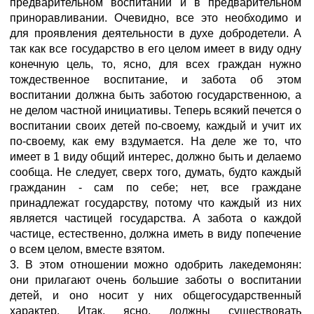
предварительном воспитании и в предварительном
приноравливании. Очевидно, все это необходимо и
для проявления деятельности в духе добродетели. А
так как все государство в его целом имеет в виду одну
конечную цель, то, ясно, для всех граждан нужно
тождественное воспитание, и забота об этом
воспитании должна быть заботою государственною, а
не делом частной инициативы. Теперь всякий печется о
воспитании своих детей по-своему, каждый и учит их
по-своему, как ему вздумается. На деле же то, что
имеет в 1 виду общий интерес, должно быть и делаемо
сообща. Не следует, сверх того, думать, будто каждый
гражданин - сам по себе; нет, все граждане
принадлежат государству, потому что каждый из них
является частицей государства. А забота о каждой
частице, естественно, должна иметь в виду попечение
о всем целом, вместе взятом.
3. В этом отношении можно одобрить лакедемонян:
они прилагают очень большие заботы о воспитании
детей, и оно носит у них общегосударственный
характер. Итак, ясно, должны существовать