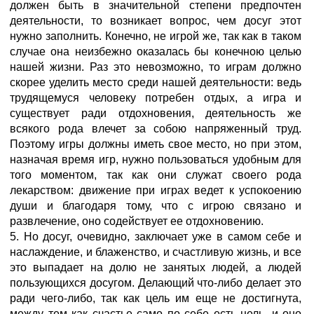
должен быть в значительной степени предпочтен
деятельности, то возникает вопрос, чем досуг этот
нужно заполнить. Конечно, не игрой же, так как в таком
случае она неизбежно оказалась бы конечною целью
нашей жизни. Раз это невозможно, то играм должно
скорее уделить место среди нашей деятельности: ведь
трудящемуся человеку потребен отдых, а игра и
существует ради отдохновения, деятельность же
всякого рода влечет за собою напряженный труд.
Поэтому игры должны иметь свое место, но при этом,
назначая время игр, нужно пользоваться удобным для
того моментом, так как они служат своего рода
лекарством: движение при играх ведет к успокоению
души и благодаря тому, что с игрою связано и
развлечение, оно содействует ее отдохновению.
5. Но досуг, очевидно, заключает уже в самом себе и
наслаждение, и блаженство, и счастливую жизнь, и все
это выпадает на долю не занятых людей, а людей
пользующихся досугом. Делающий что-либо делает это
ради чего-либо, так как цель им еще не достигнута,
между тем как счастье само по себе есть цель, и оно