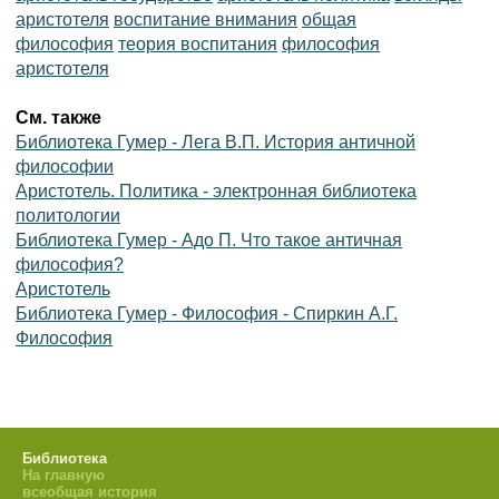
аристотеля
воспитание внимания
общая
философия
теория воспитания
философия
аристотеля
См. также
Библиотека Гумер - Лега В.П. История античной
философии
Аристотель. Политика - электронная библиотека
политологии
Библиотека Гумер - Адо П. Что такое античная
философия?
Аристотель
Библиотека Гумер - Философия - Спиркин А.Г.
Философия
Библиотека
На главную
всеобщая история