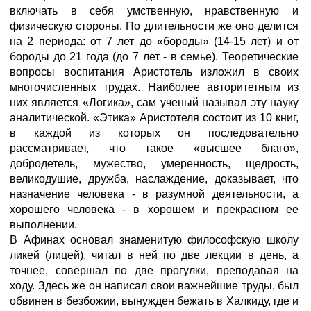
включать в себя умственную, нравственную и
физическую стороны. По длительности же оно делится
на 2 периода: от 7 лет до «бороды» (14-15 лет) и от
бороды до 21 года (до 7 лет - в семье). Теоретические
вопросы воспитания Аристотель изложил в своих
многочисленных трудах. Наиболее авторитетным из
них является «Логика», сам ученый называл эту науку
аналитической. «Этика» Аристотеля состоит из 10 книг,
в каждой из которых он последовательно
рассматривает, что такое «высшее благо»,
добродетель, мужество, умеренность, щедрость,
великодушие, дружба, наслаждение, доказывает, что
назначение человека - в разумной деятельности, а
хорошего человека - в хорошем и прекрасном ее
выполнении.
В Афинах основал знаменитую философскую школу
ликей (лицей), читал в ней по две лекции в день, а
точнее, совершал по две прогулки, преподавая на
ходу. Здесь же он написал свои важнейшие труды, был
обвинен в безбожии, вынужден бежать в Халкиду, где и