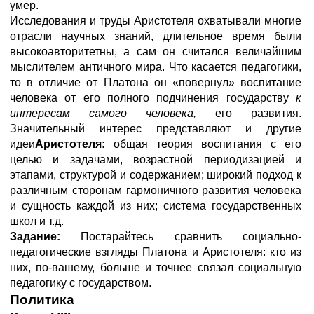
умер.
Исследования и труды Аристотеля охватывали многие
отрасли научных знаний, длительное время были
высокоавторитетны, а сам он считался величайшим
мыслителем античного мира. Что касается педагогики,
то в отличие от Платона он «повернул» воспитание
человека от его полного подчинения государству
к
интересам самого человека,
его развития.
Значительный интерес представляют и другие
идеи
Аристотеля:
общая теория воспитания с его
целью и задачами, возрастной периодизацией и
этапами, структурой и содержанием; широкий подход к
различным сторонам гармоничного развития человека
и сущность каждой из них; система государственных
школ и т.д.
Задание:
Постарайтесь сравнить социально-
педагогические взгляды Платона и Аристотеля: кто из
них, по-вашему, больше и точнее связал социальную
педагогику с государством.
Политика