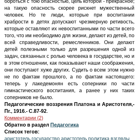
бороться с тою опасностью, цель которой - прекрасное;
на такую опасность скорее рискнет мужественный
человек. Но те люди, которые при воспитании
храбрости в детях допускают чрезмерную ретивость,
которые оставляют их невоспитанными по части всего
того, что им необходимо для жизни, делают из детей, по
всей справедливости, ремесленников. Они делают
детей полезными только для разрешения одной из
задач, связанных с ролью человека в государстве, но и
в этом отношении, как показывают наши соображения,
они поступают хуже других. Судить о всем этом нужно
не по фактам прошлого, а по фактам настоящего:
теперь у лакедемонян есть соперники по части
гимнастического воспитания, а ранее у них таких
соперников не было.
Педагогические воззрения Платона и Аристотеля,-
Пг., 1916.- С.87-92
.
Комментарии (2)
Обратно в раздел
Педагогика
Список тегов:
аристотель государство
аристотель политика
взгляды