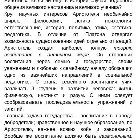
животных. Были ли еще в истории случаи подобного
общения великого наставника и великого ученика?
Круг научных интересов Аристотеля необычайно
широк: философия, логика, психология,
естествознание, история, политика, этика, эстетика,
педагогика. В отличие от Платона отвергал
возможность существования идей отдельно от вещей.
Аристотель создал наиболее полную
теорию
воспитания в античном мире.
Он сторонник
воспитания через семью и государство, своим
уважением и любовью к семейному началу обозначил
одно из важнейших направлений в социальной
педагогике. С этапа семейного воспитания учил
различать 3 ступени в развитии человека: жизнь
физическую, инстинкт и разум. С ними следует
сообразовывать последовательность упражнений и
занятий.
Главная задача государства - воспитание в народе
добродетели; нравственное и научное образование, по
Аристотелю, важнее всяких войн и завоеваний.
Вообще же воспитание должно быть
гармоничным,