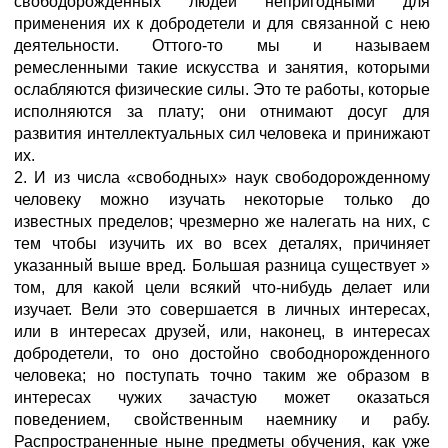
свободорожденных людей непригодными для
применения их к добродетели и для связанной с нею
деятельности. Оттого-то мы и называем
ремесленными такие искусства и занятия, которыми
ослабляются физические силы. Это те работы, которые
исполняются за плату; они отнимают досуг для
развития интеллектуальных сил человека и принижают
их.
2. И из числа «свободных» наук свободорожденному
человеку можно изучать некоторые только до
известных пределов; чрезмерно же налегать на них, с
тем чтобы изучить их во всех деталях, причиняет
указанный выше вред. Большая разница существует »
том, для какой цели всякий что-нибудь делает или
изучает. Вели это совершается в личных интересах,
или в интересах друзей, или, наконец, в интересах
добродетели, то оно достойно свободнорожденного
человека; но поступать точно таким же образом в
интересах чужих зачастую может оказаться
поведением, свойственным наемнику и рабу.
Распространенные ныне предметы обучения, как уже