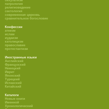
оккультизм
патрология
религиоведение
сектология
современная церковь
сравнительное богословие
Конфессии
атеизм
ислам
иудаизм
католицизм
православие
протестантизм
Иностранные языки
Английский
Французский
Немецкий
Иврит
Японский
Турецкий
Испанский
Китайский
Каталоги
Новые книги
Именной
Хронологический