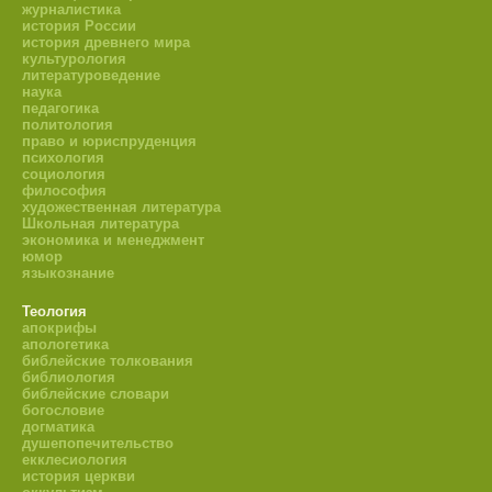
журналистика
история России
история древнего мира
культурология
литературоведение
наука
педагогика
политология
право и юриспруденция
психология
социология
философия
художественная литература
Школьная литература
экономика и менеджмент
юмор
языкознание
Теология
апокрифы
апологетика
библейские толкования
библиология
библейские словари
богословие
догматика
душепопечительство
екклесиология
история церкви