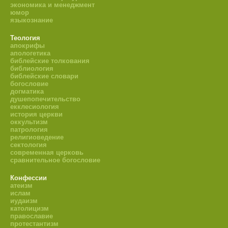
экономика и менеджмент
юмор
языкознание
Теология
апокрифы
апологетика
библейские толкования
библиология
библейские словари
богословие
догматика
душепопечительство
екклесиология
история церкви
оккультизм
патрология
религиоведение
сектология
современная церковь
сравнительное богословие
Конфессии
атеизм
ислам
иудаизм
католицизм
православие
протестантизм