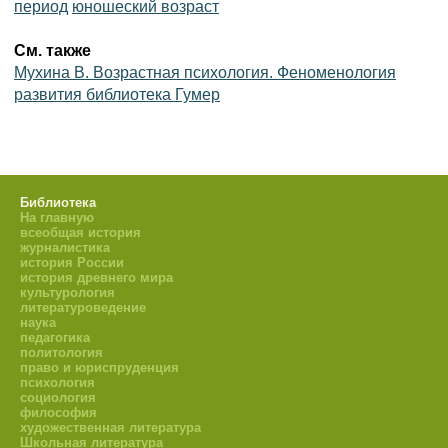
период
юношеский возраст
См. также
Мухина B. Возрастная психология. Феноменология
развития библиотека Гумер
Библиотека
На главную
всеобщая история
журналистика
история России
история древнего мира
культурология
литературоведение
наука
педагогика
политология
право и юриспруденция
психология
социология
философия
художественная литература
Школьная литература