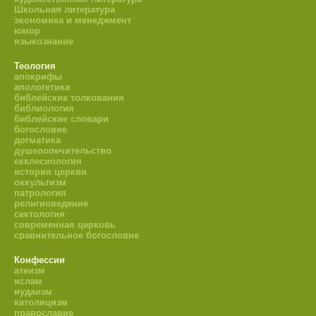
Школьная литература
экономика и менеджмент
юмор
языкознание
Теология
апокрифы
апологетика
библейские толкования
библиология
библейские словари
богословие
догматика
душепопечительство
екклесиология
история церкви
оккультизм
патрология
религиоведение
сектология
современная церковь
сравнительное богословие
Конфессии
атеизм
ислам
иудаизм
католицизм
православие