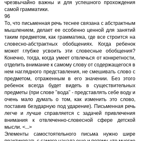
чрезвычайно важны и для успешного прохождения
самой грамматики.
96
То, что письменная речь теснее связана с абстрактным
мышлением, делает ее особенно ценной для занятий
таким предметом, как грамматика, где все строится на
словесно-абстрактных обобщениях. Когда ребенок
может глубже усвоить эти словесные обобщения?
Конечно, тогда, когда умеет отвлечься от конкретности,
отделить внимание к самому слову от содержащегося в
нем наглядного представления, не смешивать слово с
предметом, отраженным в его значении. Без этого
ребенок всегда будет видеть в существительных
предметы (при слове "вода" - представлять себе воду и
очень мало думать о том, как изменить это слово,
поставив безударную под ударение). Письменная речь
легче и лучше справляется с задачей привлечения
внимания к отвлеченно-словесной сфере детской
мысли. <...>
Элементы самостоятельного письма нужно шире
практиковать с самого начала еще и потому, что многие