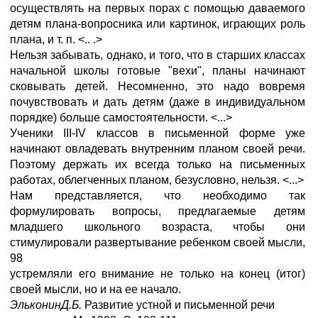
осуществлять на первых порах с помощью даваемого
детям плана-вопросника или картинок, играющих роль
плана, и т. п. <.. .>
Нельзя забывать, однако, и того, что в старших классах
начальной школы готовые "вехи", планы начинают
сковывать детей. Несомненно, это надо вовремя
почувствовать и дать детям (даже в индивидуальном
порядке) больше самостоятельности. <...>
Ученики III-IV классов в письменной форме уже
начинают овладевать внутренним планом своей речи.
Поэтому держать их всегда только на письменных
работах, облегченных планом, безусловно, нельзя. <...>
Нам представляется, что необходимо так
формулировать вопросы, предлагаемые детям
младшего школьного возраста, чтобы они
стимулировали развертывание ребенком своей мысли,
98
устремляли его внимание не только на конец (итог)
своей мысли, но и на ее начало.
ЭльконинД.Б.
Развитие устной и письменной речи