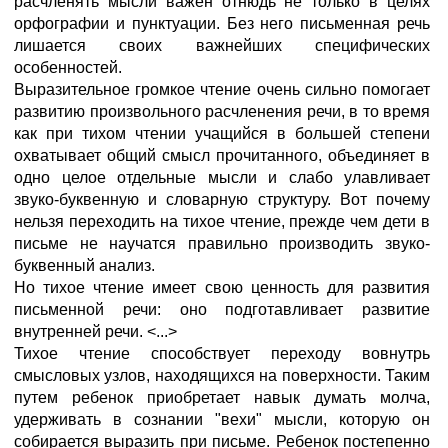
расчленять мысли важен отнюдь не только в целях
орфографии и пунктуации. Без него письменная речь
лишается своих важнейших специфических
особенностей.
Выразительное громкое чтение очень сильно помогает
развитию произвольного расчленения речи, в то время
как при тихом чтении учащийся в большей степени
охватывает общий смысл прочитанного, объединяет в
одно целое отдельные мысли и слабо улавливает
звуко-буквенную и словарную структуру. Вот почему
нельзя переходить на тихое чтение, прежде чем дети в
письме не научатся правильно производить звуко-
буквенный анализ.
Но тихое чтение имеет свою ценность для развития
письменной речи: оно подготавливает развитие
внутренней речи. <...>
Тихое чтение способствует переходу вовнутрь
смысловых узлов, находящихся на поверхности. Таким
путем ребенок приобретает навык думать молча,
удерживать в сознании "вехи" мысли, которую он
собирается выразить при письме. Ребенок постепенно