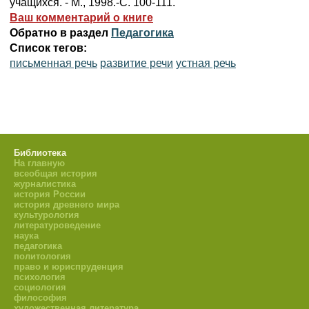
учащихся. - М., 1998.-С. 100-111.
Ваш комментарий о книге
Обратно в раздел
Педагогика
Список тегов:
письменная речь
развитие речи
устная речь
Библиотека
На главную
всеобщая история
журналистика
история России
история древнего мира
культурология
литературоведение
наука
педагогика
политология
право и юриспруденция
психология
социология
философия
художественная литература