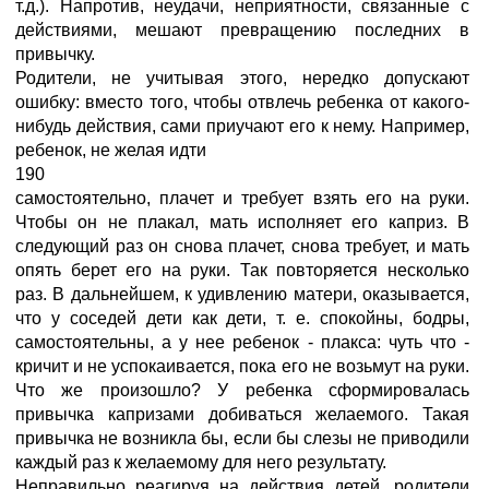
т.д.). Напротив, неудачи, неприятности, связанные с
действиями, мешают превращению последних в
привычку.
Родители, не учитывая этого, нередко допускают
ошибку: вместо того, чтобы отвлечь ребенка от какого-
нибудь действия, сами приучают его к нему. Например,
ребенок, не желая идти
190
самостоятельно, плачет и требует взять его на руки.
Чтобы он не плакал, мать исполняет его каприз. В
следующий раз он снова плачет, снова требует, и мать
опять берет его на руки. Так повторяется несколько
раз. В дальнейшем, к удивлению матери, оказывается,
что у соседей дети как дети, т. е. спокойны, бодры,
самостоятельны, а у нее ребенок - плакса: чуть что -
кричит и не успокаивается, пока его не возьмут на руки.
Что же произошло? У ребенка сформировалась
привычка капризами добиваться желаемого. Такая
привычка не возникла бы, если бы слезы не приводили
каждый раз к желаемому для него результату.
Неправильно реагируя на действия детей, родители