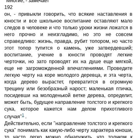
"Многие, - замечает
192
он, - привыкли говорить, что всякие наставления в
юности и все школьное воспитание оставляют мало
следов в человеке и что только уроки жизни ложатся в
него прочно и неизгладимо, но это не совсем
справедливо: жизнь, правда, рубит топором, но часто
этот топор тупится о камень, уже затвердевший;
воспитание, учение в юности проводят легкие
черточки, но зато проводят их на душе еще мягкой,
еще не загроможденной впечатлениями. Проведите
легкую черту на коре молодого деревца, и эта черта,
когда дерево вырастет, превратится в огромную
трещину или безобразный нарост; маленькая птичка,
посидевши на молоденькой ветке дерева, определит,
может быть, будущее направление толстого и крепкого
сука, которое кажется нам делом прихотливого
1
случая"
.
Действительно, если "направление толстого и крепкого
сука" понимать как какую-либо черту характера юноши,
то часто легко можно обнаружить, что толчком к