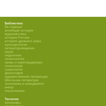
Библиотека
На главную
всеобщая история
журналистика
история России
история древнего мира
культурология
литературоведение
наука
педагогика
политология
право и юриспруденция
психология
социология
философия
художественная литература
Школьная литература
экономика и менеджмент
юмор
языкознание
Теология
апокрифы