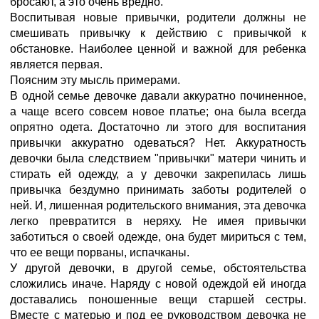
бросают, а это очень вредно.
Воспитывая новые привычки, родители должны не
смешивать привычку к действию с привычкой к
обстановке. Наиболее ценной и важной для ребенка
является первая.
Поясним эту мысль примерами.
В одной семье девочке давали аккуратно починенное,
а чаще всего совсем новое платье; она была всегда
опрятно одета. Достаточно ли этого для воспитания
привычки аккуратно одеваться? Нет. Аккуратность
девочки была следствием "привычки" матери чинить и
стирать ей одежду, а у девочки закрепилась лишь
привычка бездумно принимать заботы родителей о
ней. И, лишенная родительского внимания, эта девочка
легко превратится в неряху. Не имея привычки
заботиться о своей одежде, она будет мириться с тем,
что ее вещи порваны, испачканы.
У другой девочки, в другой семье, обстоятельства
сложились иначе. Наряду с новой одеждой ей иногда
доставались поношенные вещи старшей сестры.
Вместе с матерью и под ее руководством девочка не