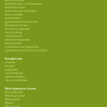
апологетика
библейские толкования
библиология
библейские словари
богословие
догматика
душепопечительство
екклесиология
история церкви
оккультизм
патрология
религиоведение
сектология
современная церковь
сравнительное богословие
Конфессии
атеизм
ислам
иудаизм
католицизм
православие
протестантизм
Иностранные языки
Английский
Французский
Немецкий
Иврит
Японский