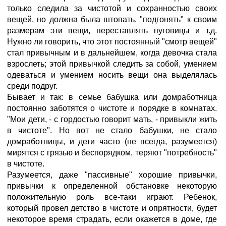
только следила за чистотой и сохранностью своих
вещей, но должна была штопать, "подгонять" к своим
размерам эти вещи, переставлять пуговицы и т.д.
Нужно ли говорить, что этот постоянный "смотр вещей"
стал привычным и в дальнейшем, когда девочка стала
взрослеть; этой привычкой следить за собой, умением
одеваться и умением носить вещи она выделялась
среди подруг.
Бывает и так: в семье бабушка или домработница
постоянно заботятся о чистоте и порядке в комнатах.
"Мои дети, - с гордостью говорит мать, - привыкли жить
в чистоте". Но вот не стало бабушки, не стало
домработницы, и дети часто (не всегда, разумеется)
мирятся с грязью и беспорядком, теряют "потребность"
в чистоте.
Разумеется, даже "пассивные" хорошие привычки,
привычки к определенной обстановке некоторую
положительную роль все-таки играют. Ребенок,
который провел детство в чистоте и опрятности, будет
некоторое время страдать, если окажется в доме, где