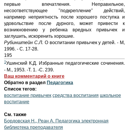
первые впечатления. Неправильное,
несоответствующее "подкрепление" действий,
например неприятность после хорошего поступка и
удовольствие после дурного, может привести к
возникновению у ребенка вредных привычек и
заглушить, искоренить хорошие.
Рубинштейн С.Л.
О воспитании привычек у детей. - М,
1996. - С. 17-28.
195
1
Ушинский К.Д. Избранные педагогические сочинения.
- М., 1953. -Т. 1. -С. 239.
Ваш комментарий о книге
Обратно в раздел
Педагогика
Список тегов:
воспитание привычек
средства воспитания
школьное
воспитание
См. также
Бордовская Н., Реан А. Педагогика электронная
библиотека преподавателя