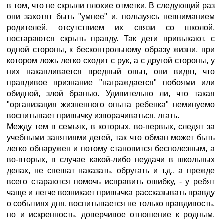
в том, что не скрыли плохие отметки. В следующий раз
они захотят быть "умнее" и, пользуясь невниманием
родителей, отсутствием их связи со школой,
постараются скрыть правду. Так дети привыкают, с
одной стороны, к бесконтрольному образу жизни, при
котором ложь легко сходит с рук, а с другой стороны, у
них накапливается вредный опыт, они видят, что
правдивое признание "награждается" побоями или
обидной, злой бранью. Удивительно ли, что такая
"организация жизненного опыта ребенка" неминуемо
воспитывает привычку изворачиваться, лгать.
Между тем в семьях, в которых, во-первых, следят за
учебными занятиями детей, так что обман может быть
легко обнаружен и потому становится бесполезным, а
во-вторых, в случае какой-либо неудачи в школьных
делах, не спешат наказать, обругать и т.д., а прежде
всего стараются помочь исправить ошибку, - у ребят
чаще и легче возникает привычка рассказывать правду
о событиях дня, воспитывается не только правдивость,
но и искренность, доверчивое отношение к родным.