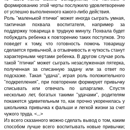
формированию этой черты послужило удовлетворение
от успешно выполненного какого-либо действия.
Роль "маленькой птички" может иногда сыграть умная,
тактичная похвала воспитателя, например за
поддержку товарища в трудную минуту. Похвала будет
побуждать ребенка к повторению таких поступков. Это
поведет к тому, что готовность помочь товарищу
сделается привычной, а отзывчивость и чуткость станут
характерными чертами ребенка. В другом случае роль
такой "птички" может сыграть незаслуженная пятерка,
полученная за списанную задачу или за ответ по
подсказке. Такая "удача", играя роль положительного
"подкрепления", при повторении формирует привычку
списывать или отвечать по шпаргалке. Спустя
несколько лет, богатых такими "удачами", родителям
покажется удивительным то, как прочно укоренилась у
школьника привычка к фальши и легкой жизни за счет
чужого труда. <...>
Из всего сказанного можно сделать вывод о том, каким
способом лучше всего воспитывать новые привычки;