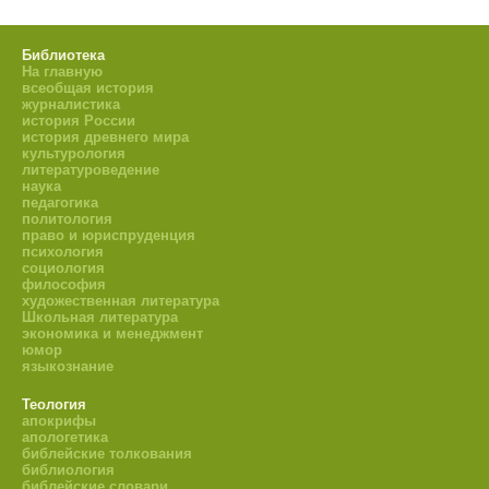
Библиотека
На главную
всеобщая история
журналистика
история России
история древнего мира
культурология
литературоведение
наука
педагогика
политология
право и юриспруденция
психология
социология
философия
художественная литература
Школьная литература
экономика и менеджмент
юмор
языкознание
Теология
апокрифы
апологетика
библейские толкования
библиология
библейские словари