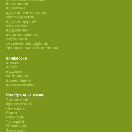
богословие
догматика
душепопечительство
екклесиология
история церкви
оккультизм
патрология
религиоведение
сектология
современная церковь
сравнительное богословие
Конфессии
атеизм
ислам
иудаизм
католицизм
православие
протестантизм
Иностранные языки
Английский
Французский
Немецкий
Иврит
Японский
Турецкий
Испанский
Китайский