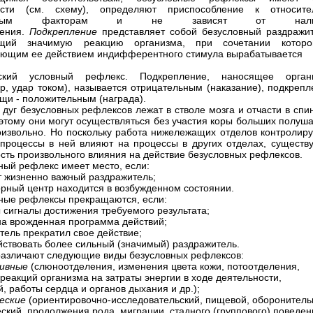
ости (см. схему), определяют приспособление к относите
янным факторам и не зависят от нали
ления.
Подкрепление
представляет собой безусловный раздражит
щий значимую реакцию организма, при сочетании котор
ющим ее действием индифферентного стимула вырабатывается
еский условный рефлекс. Подкрепление, наносящее орган
р, удар током), называется
отрицательным
(наказание), подкреп
ищи -
положительным
(награда).
дуг безусловных рефлексов лежат в стволе мозга и отчасти в спи
оэтому они могут осуществляться без участия коры больших полуш
роизвольно. Но поскольку работа нижележащих отделов контролиру
 процессы в ней влияют на процессы в других отделах, существу
сть произвольного влияния на действие безусловных рефлексов.
ный рефлекс имеет место, если:
т жизненно важный раздражитель;
рный центр находится в возбужденном состоянии.
ные рефлексы прекращаются, если:
 сигналы достижения требуемого результата;
а врожденная программа действий;
тель прекратил свое действие;
йствовать более сильный (значимый) раздражитель.
азличают следующие виды безусловных рефлексов:
ивные
(слюноотделения, изменения цвета кожи, потоотделения,
 реакций организма на затраты энергии в ходе деятельности,
, работы сердца и органов дыхания и др.);
ческие
(ориентировочно-исследовательский, пищевой, оборонитель
еский, продолжения рода, миграции, стадного (группового) поведен