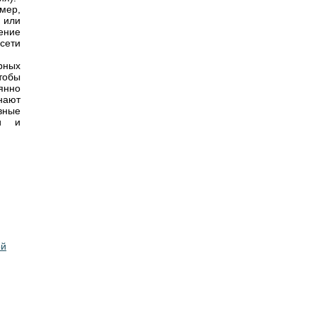
мер,
 или
ение
сети
рных
чтобы
янно
нают
вные
ми и
ой