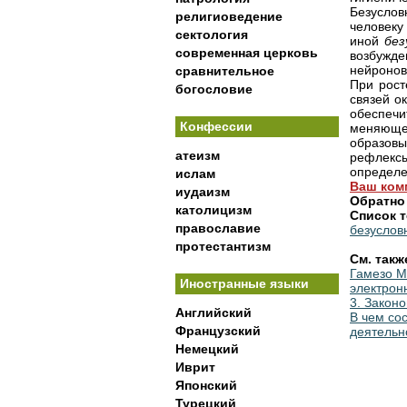
Безуслов
религиоведение
человеку
сектология
иной
без
современная церковь
возбужд
нейронов
сравнительное
При рост
богословие
связей о
обеспеч
Конфессии
меняюще
образовы
атеизм
рефлек
определе
ислам
Ваш ком
иудаизм
Обратно
католицизм
Список т
православие
безуслов
протестантизм
См. такж
Гамезо М.
Иностранные языки
электрон
3. Закон
Английский
В чем со
Французский
деятельн
Немецкий
Иврит
Японский
Турецкий