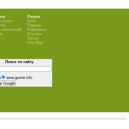
оги
Разное
 книги
Блог
ной
Туризм
логический
Рефераты
ры
Ссылки
Связь
Site Map
Поиск по сайту
b
www.gumer.info