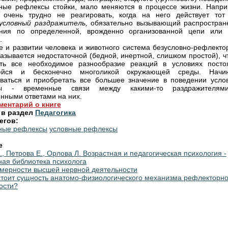
ные рефлексы стойки, мало меняются в процессе жизни. Напри
 очень трудно не реагировать, когда на него действует тот
условный раздражитель,
обязательно вызывающий распростран
ения по определенной, врожденно организованной цепи или 
.
е и развитии человека и животного система безусловно-рефлекто
казывается недостаточной (бедной, инертной, слишком простой), 
ить все необходимое разнообразие реакций в условиях посто
йся и бесконечно многоликой окружающей среды. Начи
ваться и приобретать все большее значение в поведении усло
сы - временные связи между какими-то раздражителя
нными ответами на них.
ментарий о книге
 в раздел
Педагогика
егов:
ные рефлексы
условные рефлексы
е
, Петрова Е., Орлова Л. Возрастная и педагогическая психология -
ная библиотека психолога
омерности высшей нервной деятельности
стоит сущность анатомо-физиологического механизма рефлекторн
ости?