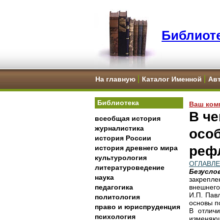
Библиоте
На главную
Каталог Именной
Ав
Библиотека
Ваш ком
В ч
всеобщая история
журналистика
осо
история России
реф
история древнего мира
культурология
ОГЛАВЛ
литературоведение
Безусл
наука
закрепл
педагогика
внешнего
И.П. Пав
политология
основы п
право и юриспруденция
В отлич
психология
изменяю