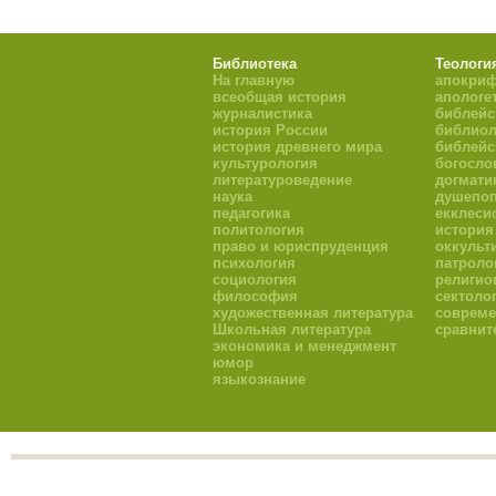
Библиотека
Теологи
На главную
апокри
всеобщая история
апологе
журналистика
библейс
история России
библиол
история древнего мира
библейс
культурология
богосло
литературоведение
догмати
наука
душепоп
педагогика
екклеси
политология
история
право и юриспруденция
оккульт
психология
патроло
социология
религио
философия
сектоло
художественная литература
совреме
Школьная литература
сравнит
экономика и менеджмент
юмор
языкознание