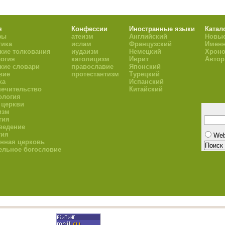
я
Конфессии
Иностранные языки
Катал
фы
атеизм
Английский
Новые
тика
ислам
Французский
Имен
кие толкования
иудаизм
Немецкий
Хроно
огия
католицизм
Иврит
Авто
кие словари
православие
Японский
вие
протестантизм
Турецкий
ка
Испанский
ечительство
Китайский
ология
 церкви
изм
гия
ведение
гия
We
нная церковь
ельное богословие