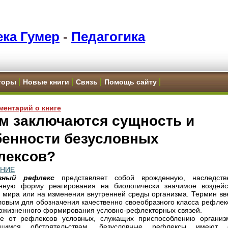
ка Гумер
-
Педагогика
торы
Новые книги
Связь
Помощь сайту
ментарий о книге
ем заключаются сущность и
бенности безусловных
лексов?
ЕНИЕ
овный рефлекс
представляет собой врожденную, наследств
енную форму реагирования на биологически значимое воздейс
 мира или на изменения внутренней среды организма. Термин вв
ловым для обозначения качественно своеобразного класса рефлекс
ожизненного формирования условно-рефлекторных связей.
ие от рефлексов условных, служащих приспособлению организ
щимся обстоятельствам, безусловные рефлексы имеют 