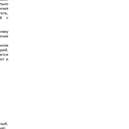
льно
чия
ель,
ой с
изму
ление
нном
арий,
ется
ет и
ный,
ия).