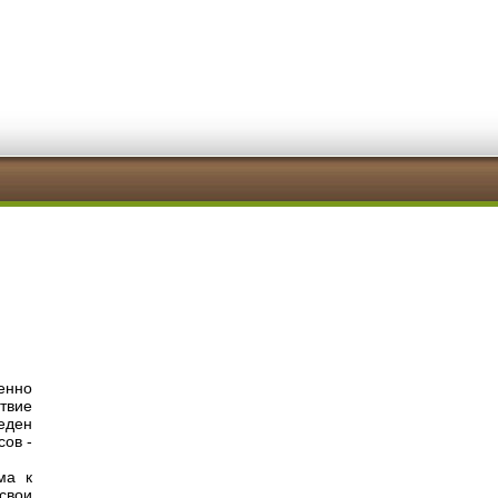
енно
твие
еден
ов -
ма к
свои