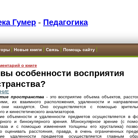
ка Гумер
-
Педагогика
торы
Новые книги
Связь
Помощь сайту
ментарий о книге
овы особенности восприятия
странства?
ЕНИЕ
ятие пространства
-
это восприятие объема объектов, рассто
ими, их взаимного расположения, удаленности и направлени
 они находятся. Оно осуществляется с помощью зрительн
го и кинестетического анализаторов.
тие объемности и удаленности предметов осуществляется в ф
ярного и бинокулярного зрения.
Монокулярное
зрение (с пом
глаза и с помощью изменения толщины его хрусталика) позво
о оценивать расстояния, правда, в очень ограниченных преде
тие удаленности предметов осуществляется главным обр