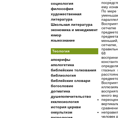
посредс
социология
ему
конв
философия
По мере 
художественная
уменьша
литература
параллел
Восприя
Школьная литература
сетчатке
экономика и менеджмент
предмето
юмор
предмета
языкознание
меньший,
сетчатке
правильн
Теология
68
восприни
апокрифы
констан
апологетика
определя
библейские толкования
глазных
расстоя
библиология
предмето
библейские словари
Восприя
богословие
иллюзи
догматика
восприя
много
ви
душепопечительство
переоцен
екклесиология
вертикал
история церкви
сравнени
оккультизм
неправил
человек 
патрология