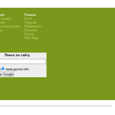
оги
Разное
 книги
Блог
ной
Туризм
логический
Рефераты
ры
Ссылки
Связь
Site Map
Поиск по сайту
b
www.gumer.info