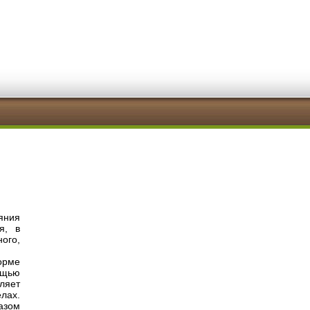
яния
я, в
ого,
орме
ощью
ляет
лах.
азом