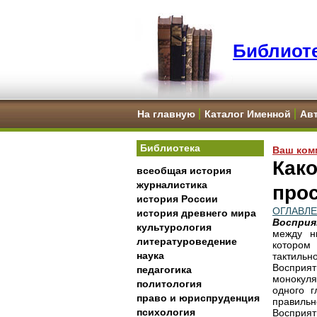
Библиоте
На главную
Каталог Именной
Ав
Библиотека
Ваш ком
Как
всеобщая история
журналистика
про
история России
ОГЛАВЛ
история древнего мира
Воспри
культурология
между н
литературоведение
котором
наука
тактильно
Восприя
педагогика
монокул
политология
одного 
право и юриспруденция
правильн
психология
Восприя