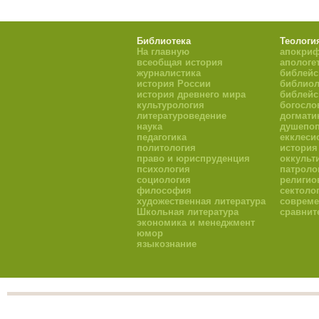
Библиотека
Теологи
На главную
апокри
всеобщая история
апологе
журналистика
библейс
история России
библиол
история древнего мира
библейс
культурология
богосло
литературоведение
догмати
наука
душепоп
педагогика
екклеси
политология
история
право и юриспруденция
оккульт
психология
патроло
социология
религио
философия
сектоло
художественная литература
совреме
Школьная литература
сравнит
экономика и менеджмент
юмор
языкознание