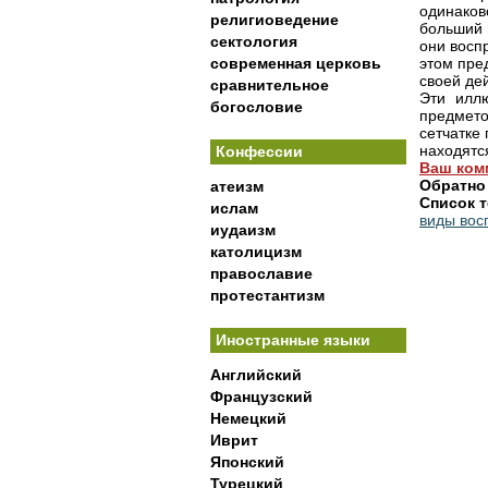
одинаков
религиоведение
больший 
сектология
они восп
современная церковь
этом пре
своей де
сравнительное
Эти иллю
богословие
предмето
сетчатке 
находятс
Конфессии
Ваш ком
Обратно
атеизм
Список т
ислам
виды вос
иудаизм
католицизм
православие
протестантизм
Иностранные языки
Английский
Французский
Немецкий
Иврит
Японский
Турецкий