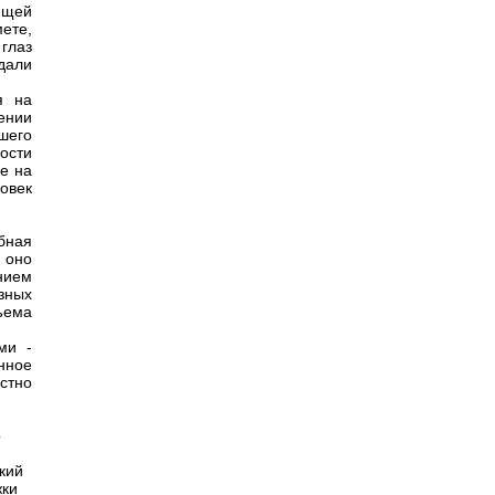
ющей
ете,
глаз
дали
я на
ении
шего
ости
е на
овек
обная
 оно
ением
зных
ъема
ми -
нное
стно
о
кий
жки