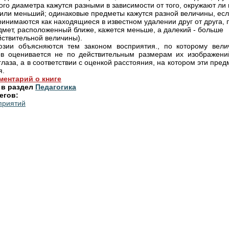
ого диаметра кажутся разными в зависимости от того, окружают ли 
или меньший; одинаковые предметы кажутся разной величины, ес
ринимаются как находящиеся в известном удалении друг от друга, 
дмет, расположенный ближе, кажется меньше, а далекий - больше
йствительной величины).
зии объясняются тем законом восприятия., по которому вели
в оценивается не по действительным размерам их изображени
глаза, а в соответствии с оценкой расстояния, на котором эти пре
я.
ментарий о книге
 в раздел
Педагогика
егов:
приятий