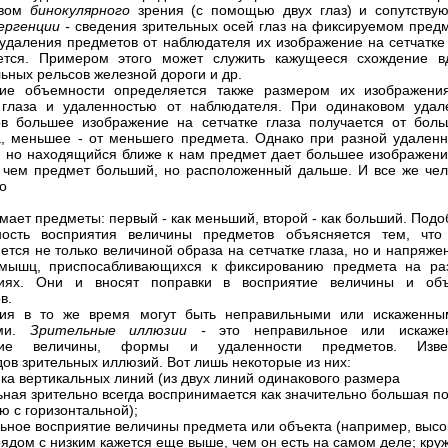
твом
бинокулярного
зрения (с помощью двух глаз) и сопутству
ергенции -
сведения зрительных осей глаз на фиксируемом предм
удаления предметов от наблюдателя их изображение на сетчатке 
ется. Примером этого может служить кажущееся схождение в
ьных рельсов железной дороги и др.
тие объемности определяется также размером их изображени
 глаза и удаленностью от наблюдателя. При одинаковом удал
в большее изображение на сетчатке глаза получается от боль
, меньшее - от меньшего предмета. Однако при разной удаленн
 но находящийся ближе к нам предмет дает большее изображени
, чем предмет больший, но расположенный дальше. И все же чел
о
мает предметы: первый - как меньший, второй - как больший. Под
тность восприятия величины предметов объясняется тем, что
ется не только величиной образа на сетчатке глаза, но и напряж
 мышц, приспосабливающихся к фиксированию предмета на ра
ниях. Они и вносят поправки в восприятие величины и об
в.
тия в то же время могут быть неправильными или искаженны
ями.
Зрительные иллюзии -
это неправильное или искаже
тие величины, формы и удаленности предметов. Изве
дов
зрительных иллюзий. Вот лишь некоторые из них:
ка вертикальных линий (из двух линий одинакового размера
ьная зрительно всегда воспринимается как значительно большая п
ю с горизонтальной);
ьное восприятие величины предмета или объекта (например, высо
рядом с низким кажется еще выше, чем он есть на самом деле; кру