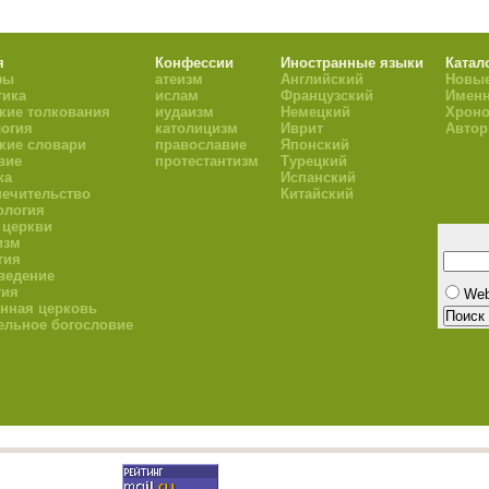
я
Конфессии
Иностранные языки
Катал
фы
атеизм
Английский
Новые
тика
ислам
Французский
Имен
кие толкования
иудаизм
Немецкий
Хроно
огия
католицизм
Иврит
Авто
кие словари
православие
Японский
вие
протестантизм
Турецкий
ка
Испанский
ечительство
Китайский
ология
 церкви
изм
гия
ведение
гия
We
нная церковь
ельное богословие