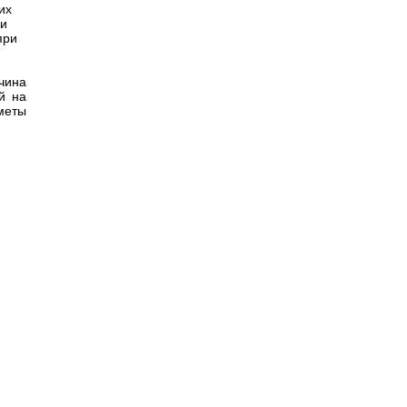
их
ли
при
чина
й на
дметы