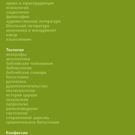
право и юриспруденция
психология
социология
философия
художественная литература
Школьная литература
экономика и менеджмент
юмор
языкознание
Теология
апокрифы
апологетика
библейские толкования
библиология
библейские словари
богословие
догматика
душепопечительство
екклесиология
история церкви
оккультизм
патрология
религиоведение
сектология
современная церковь
сравнительное богословие
Конфессии