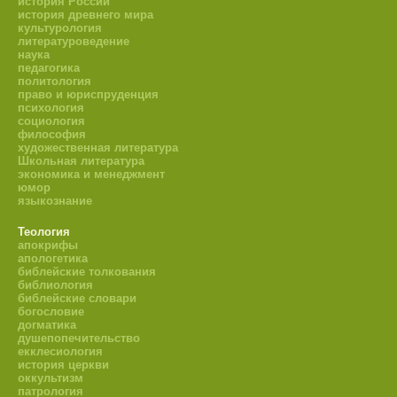
история России
история древнего мира
культурология
литературоведение
наука
педагогика
политология
право и юриспруденция
психология
социология
философия
художественная литература
Школьная литература
экономика и менеджмент
юмор
языкознание
Теология
апокрифы
апологетика
библейские толкования
библиология
библейские словари
богословие
догматика
душепопечительство
екклесиология
история церкви
оккультизм
патрология