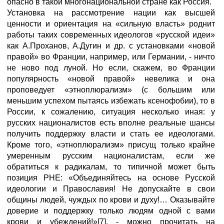
опасно в такой многонациональной стране как Россия.
Установка на рассмотрение нации как высшей
ценности и ориентация на «сильную власть» роднит
работы таких современных идеологов «русской идеи»
как А.Проханов, А.Дугин и др. с установками «новой
правой» во Франции, например, или Германии, - ничто
не ново под луной. Но если, скажем, во Франции
популярность «новой правой» невелика и она
проповедует «этноплюрализм» (с большим или
меньшим успехом пытаясь избежать ксенофобии), то в
России, к сожалению, ситуация несколько иная: у
русских националистов есть вполне реальные шансы
получить поддержку власти и стать ее идеологами.
Кроме того, «этноплюрализм» присущ только крайне
умеренным русским националистам, если же
обратиться к радикалам, то типичной может быть
позиция РНЕ: «Объединяйтесь на основе Русской
идеологии и Православия! Не допускайте в свои
общины людей, чуждых по крови и духу!… Оказывайте
доверие и поддержку только людям одной с вами
крови и убеждений!»[7], - можно прочитать на