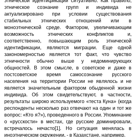
этнической идентификации ситуативно. Как правило,
этническое сознание групп и индивида не
актуализировано при условии существования
стабильных этнических отношений или в
моноэтнической среде. Фактором, увеличивающим
возможность этнических конфликтов и,
соответственно, повышающим роль этнической
идентификации, являются миграции. Еще одной
закономерностью является тот факт, что чувство
этничности обычно выше у недоминирующих
общностей. В этом смысле, в советское и даже в
постсоветское время самосознание русского
населения на территории России не являлось и не
является значительным фактором обыденной жизни
индивида. Об этом свидетельствуют, в частности,
результаты широко используемого «теста Куна» (когда
респонденты несколько раз отвечают на один и тот же
вопрос: «Кто я?»), проведенного в России. Упоминание
о «русскости» в местах, где русские доминировали,
встречалось нечасто[1]. Но ситуация менялась в
иноэтническом окружении, - в Казахстане, например.