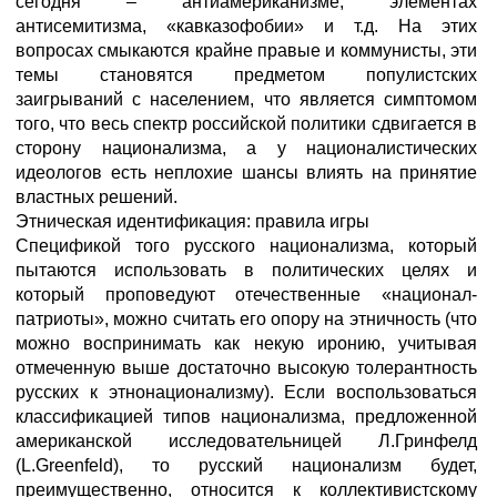
сегодня – антиамериканизме, элементах
антисемитизма, «кавказофобии» и т.д. На этих
вопросах смыкаются крайне правые и коммунисты, эти
темы становятся предметом популистских
заигрываний с населением, что является симптомом
того, что весь спектр российской политики сдвигается в
сторону национализма, а у националистических
идеологов есть неплохие шансы влиять на принятие
властных решений.
Этническая идентификация: правила игры
Спецификой того русского национализма, который
пытаются использовать в политических целях и
который проповедуют отечественные «национал-
патриоты», можно считать его опору на этничность (что
можно воспринимать как некую иронию, учитывая
отмеченную выше достаточно высокую толерантность
русских к этнонационализму). Если воспользоваться
классификацией типов национализма, предложенной
американской исследовательницей Л.Гринфелд
(L.Greenfeld), то русский национализм будет,
преимущественно, относится к коллективистскому