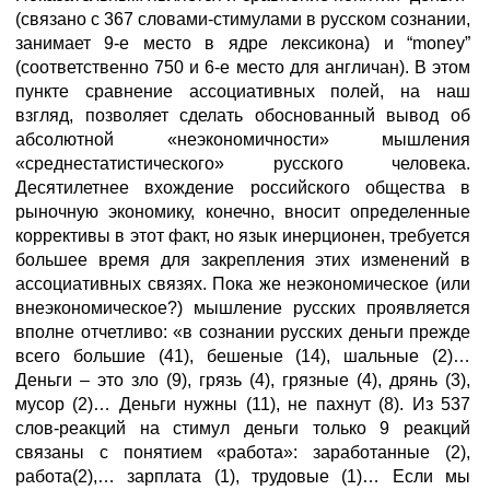
(связано с 367 словами-стимулами в русском сознании,
занимает 9-е место в ядре лексикона) и “money”
(соответственно 750 и 6-е место для англичан). В этом
пункте сравнение ассоциативных полей, на наш
взгляд, позволяет сделать обоснованный вывод об
абсолютной «неэкономичности» мышления
«среднестатистического» русского человека.
Десятилетнее вхождение российского общества в
рыночную экономику, конечно, вносит определенные
коррективы в этот факт, но язык инерционен, требуется
большее время для закрепления этих изменений в
ассоциативных связях. Пока же неэкономическое (или
внеэкономическое?) мышление русских проявляется
вполне отчетливо: «в сознании русских деньги прежде
всего большие (41), бешеные (14), шальные (2)…
Деньги – это зло (9), грязь (4), грязные (4), дрянь (3),
мусор (2)… Деньги нужны (11), не пахнут (8). Из 537
слов-реакций на стимул деньги только 9 реакций
связаны с понятием «работа»: заработанные (2),
работа(2),… зарплата (1), трудовые (1)… Если мы