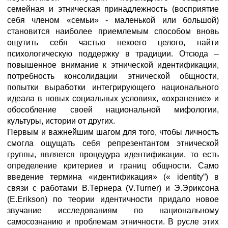
семейная и этническая принадлежность (восприятие
себя членом «семьи» - маленькой или большой)
становится наиболее приемлемым способом вновь
ощутить себя частью некоего целого, найти
психологическую поддержку в традиции. Отсюда –
повышенное внимание к этнической идентификации,
потребность консолидации этнической общности,
попытки выработки интегрирующего национального
идеала в новых социальных условиях, «охранение» и
обособление своей национальной мифологии,
культуры, истории от других.
Первым и важнейшим шагом для того, чтобы личность
смогла ощущать себя репрезентантом этнической
группы, является процедура идентификации, то есть
определение критериев и границ общности. Само
введение термина «идентификация» (« identity”) в
связи с работами В.Тернера (V.Turner) и Э.Эриксона
(E.Erikson) по теории идентичности придало новое
звучание исследованиям по национальному
самосознанию и проблемам этничности. В русле этих