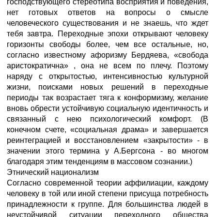
господствующего стереотипа восприятия и поведения,
нет готовых ответов на вопросы о смысле
человеческого существования и не знаешь, что ждет
тебя завтра. Переходные эпохи открывают человеку
горизонты свободы более, чем все остальные, но,
согласно известному афоризму Бердяева, «свобода
аристократична» , она не всем по плечу. Поэтому
наряду с открытостью, интенсивностью культурной
жизни, поисками новых решений в переходные
периоды так возрастает тяга к конформизму, желание
вновь обрести устойчивую социальную идентичность и
связанный с нею психологический комфорт. (В
конечном счете, «социальная драма» и завершается
реинтеграцией и восстановлением «закрытости» - в
значении этого термина у А.Бергсона - во многом
благодаря этим тенденциям в массовом сознании.)
Этнический национализм
Согласно современной теории аффилиации, каждому
человеку в той или иной степени присуща потребность
принадлежности к группе. Для большинства людей в
неустойчивой ситуации переходного общества