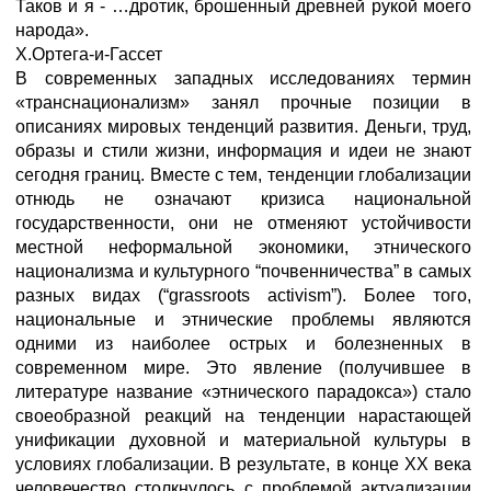
Таков и я - …дротик, брошенный древней рукой моего
народа».
Х.Ортега-и-Гассет
В современных западных исследованиях термин
«транснационализм» занял прочные позиции в
описаниях мировых тенденций развития. Деньги, труд,
образы и стили жизни, информация и идеи не знают
сегодня границ. Вместе с тем, тенденции глобализации
отнюдь не означают кризиса национальной
государственности, они не отменяют устойчивости
местной неформальной экономики, этнического
национализма и культурного “почвенничества” в самых
разных видах (“grassroots activism”). Более того,
национальные и этнические проблемы являются
одними из наиболее острых и болезненных в
современном мире. Это явление (получившее в
литературе название «этнического парадокса») стало
своеобразной реакций на тенденции нарастающей
унификации духовной и материальной культуры в
условиях глобализации. В результате, в конце ХХ века
человечество столкнулось с проблемой актуализации