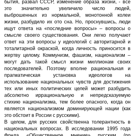
бытия, развал СССР, изменение образа жизни, - все
это значительно увеличило число людей,
выброшенных из нормальной, монотонной колеи
жизни, разбудило их ото сна. Но, проснувшись, люди
ищут ответа на «последние вопросы» – вопросы о
смысле своего существования. Они легко получают
ответ на эти вопросы у идеологий с авторитарной и
тоталитарной окраской, когда личность приносится в
жертву целому. Коммунизм, фашизм, национализм –
могут дать такой смысл жизни миллионам своих
последователей. Поэтому вполне рациональная и
прагматическая установка идеологов на
использование национальных чувств для достижения
тех или иных политических целей может разбудить
абсолютно иррациональную и непредсказуемую
стихию национализма, тем более опасного, когда он
является национализмом доминирующей нации (как
это обстоит в России с русскими).
В целом, для русских свойственна толерантность в
национальных вопросах. В исследовании 1995 года
Фонда «Общественное мнение» русским (по