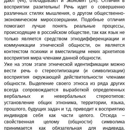
дают (44), откладывают и экономят (24). Отличия в
восприятии разительны! Речь идет о совершенно
различных стилях мышления, о другом общественно-
экономическом миросозерцании. Подобные отличия
помогают лучше понять реальные процессы,
происходящие в российском обществе, так как язык не
только является средством этнодифференциации и
коммуникации этнической общности, он является
контекстом психики и вместилищем неких архетипов
восприятия мира членами данной общности.
Уже на этом этапе этнической идентификации можно
вести речь о стереотипизации (и символизации)
восприятия окружающей действительности членами
общности. Выделение своего этноса из ряда других
всегда сопровождается выработкой определенных
вербальных и невербальных стереотипов:
установление общих этнонима, территории, языка,
прошлого, будущих задач и т.д. приводит к восприятию
индивидов себя как части целого. Отсюда –
свойственная целому (общности) символика
принимается как обязательная для индивида.