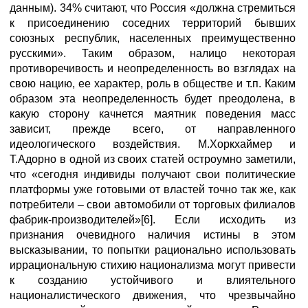
данным). 34% считают, что Россия «должна стремиться
к присоединению соседних территорий бывших
союзных республик, населенных преимущественно
русскими». Таким образом, налицо некоторая
противоречивость и неопределенность во взглядах на
свою нацию, ее характер, роль в обществе и т.п. Каким
образом эта неопределенность будет преодолена, в
какую сторону качнется маятник поведения масс
зависит, прежде всего, от направленного
идеологического воздействия. М.Хоркхаймер и
Т.Адорно в одной из своих статей остроумно заметили,
что «сегодня индивиды получают свои политические
платформы уже готовыми от властей точно так же, как
потребители – свои автомобили от торговых филиалов
фабрик-производителей»[6]. Если исходить из
признания очевидного наличия истины в этом
высказывании, то попытки рационально использовать
иррациональную стихию национализма могут привести
к созданию устойчивого и влиятельного
националистического движения, что чрезвычайно