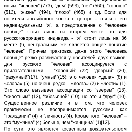
иным: “человек” (773), “дом” (593), “нет” (560), “хорошо”
(513), “жизнь” (494), “плохо” (465) и т.д. Если для
носителя английского языка в центре - связи с его
индивидуальным “я”, а представление о “человеке
вообще” стоит лишь на втором месте, то для
русскоговорящего индивида - “я” стоит лишь на 36
месте (!), центральным же является общее понятие
“человек”. Причем трактовка даже этого “человека
вообще” резко различается у носителей двух языков:
для русского “человек” ассоциируется с
прилагательными – “хороший” (22), “добрый” (20),
“разумный”(17), “умный”(15); это человек «дела» (8) и
«слова» (5), но очень редко – «долга» (2) и «чести» (1).
Это слово вызывает ассоциации со “зверем” (13),
“животным” (12), “обезьяной” (10), но это и “друг” (10).
Существенное различие и в том, что человек
практически не воспринимается русскими как
“гражданин” (4) и “личность”(4). Кроме того, “человек” –
это “мужчина” (4) больше, чем “женщина” (1)[12].
По сути, это является косвенным доказательством