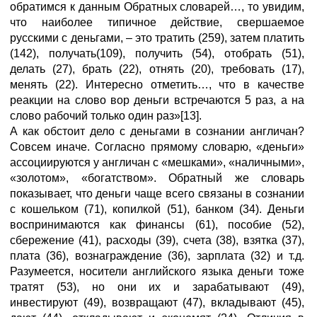
обратимся к данным Обратных словарей…, то увидим,
что наиболее типичное действие, свершаемое
русскими с деньгами, – это тратить (259), затем платить
(142), получать(109), получить (54), отобрать (51),
делать (27), брать (22), отнять (20), требовать (17),
менять (22). Интересно отметить…, что в качестве
реакции на слово вор деньги встречаются 5 раз, а на
слово рабочий только один раз»[13].
А как обстоит дело с деньгами в сознании англичан?
Совсем иначе. Согласно прямому словарю, «деньги»
ассоциируются у англичан с «мешками», «наличными»,
«золотом», «богатством». Обратный же словарь
показывает, что деньги чаще всего связаны в сознании
с кошельком (71), копилкой (51), банком (34). Деньги
воспринимаются как финансы (61), пособие (52),
сбережение (41), расходы (39), счета (38), взятка (37),
плата (36), вознаграждение (36), зарплата (32) и т.д.
Разумеется, носители английского языка деньги тоже
тратят (53), но они их и зарабатывают (49),
инвестируют (49), возвращают (47), вкладывают (45),