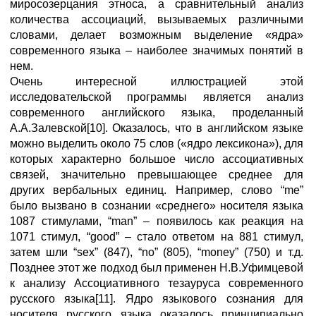
миросозерцания этноса, а сравнительный анализ
количества ассоциаций, вызываемых различными
словами, делает возможным выделение «ядра»
современного языка – наиболее значимых понятий в
нем.
Очень интересной иллюстрацией этой
исследовательской программы является анализ
современного английского языка, проделанный
А.А.Залевской[10]. Оказалось, что в английском языке
можно выделить около 75 слов («ядро лексикона»), для
которых характерно большое число ассоциативных
связей, значительно превышающее среднее для
других вербальных единиц. Например, слово “me”
было вызвано в сознании «среднего» носителя языка
1087 стимулами, “man” – появилось как реакция на
1071 стимул, “good” – стало ответом на 881 стимул,
затем шли “sex” (847), “no” (805), “money” (750) и т.д.
Позднее этот же подход был применен Н.В.Уфимцевой
к анализу Ассоциативного тезауруса современного
русского языка[11]. Ядро языкового сознания для
носителя русского языка оказалось принципиально