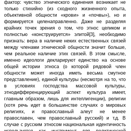
фактор: чувство этнического единения возникает не
только стихийно (из сходного жизненного опыта,
объективной общности «крови» и «почвы»), но и
формируется целенаправленно. Даже не разделяя
крайних точек зрения о том, что этнос целиком и
полностью «конструируется» элитой[3], необходимо
признать: вера в наличие неких естественных связей
между членами этнической общности значит больше,
чем реальное наличие этих связей. В этом смысле,
именно идеологи декларируют единство на основе
общей истории этноса (о которой рядовой член
общности может иногда иметь весьма смутное
представление), единой культуры (несмотря на то, что
в условиях господства массовой культуры,
этнодифференцирующий аспект культура имеет,
главным образом, лишь для интеллигенции), религии
(хотя речь идет в большинстве случаях о мировых
религиях, и православный алеут не менее
православен, чем православный русский) и т.д. В
случае с русским этносом национальная идентичность
используется как инструмент для политической