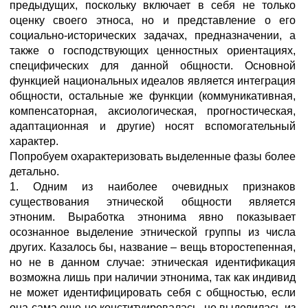
предыдущих, поскольку включает в себя не только
оценку своего этноса, но и представление о его
социально-исторических задачах, предназначении, а
также о господствующих ценностных ориентациях,
специфических для данной общности. Основной
функцией национальных идеалов является интеграция
общности, остальные же функции (коммуникативная,
компенсаторная, аксиологическая, прогностическая,
адаптационная и другие) носят вспомогательный
характер.
Попробуем охарактеризовать выделенные фазы более
детально.
1. Одним из наиболее очевидных признаков
существования этнической общности является
этноним. Выработка этнонима явно показывает
осознанное выделение этнической группы из числа
других. Казалось бы, название – вещь второстепенная,
но не в данном случае: этническая идентификация
возможна лишь при наличии этнонима, так как индивид
не может идентифицировать себя с общностью, если
она сама еще не конституировалась, не выделилась из