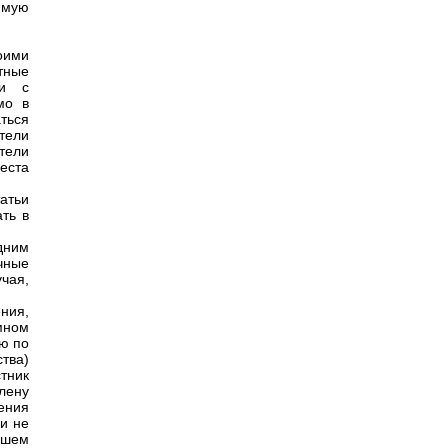
имую
воими
тные
ии с
мо в
ться
тели
тели
еста
татьи
ть в
одним
чные
чая,
ния,
мном
ю по
тва)
тник
лену
ения
и не
йшем