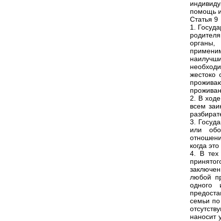
индивид
помощь и
Статья 9
1. Госуд
родителя
органы,
примени
наилучш
необходи
жестоко 
прожива
проживан
2. В ход
всем заи
разбирате
3. Госуд
или обо
отношени
когда эт
4. В тех
принято
заключен
любой пр
одного 
предоста
семьи по
отсутств
наносит 