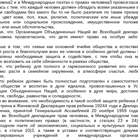
овека2 и в Международных пактах о правах человека3 провозгласи
ась с тем, что каждый человек должен обладать всеми указанными 
и свободами без какого бы то ни было различия по таким призна
, цвет кожи, пол, язык, религия, политические или иные убежде
льное или социальное происхождение, имущественное положе
 или иные обстоятельства,
ая, что Организация Объединенных Наций во Всеобщей деклар
ловека провозгласила, что дети имеют право на особую забо
ые в том, что семье как основной ячейке общества и естестве
я роста и благополучия всех ее членов и особенно детей должны 
авлены необходимые защита и содействие, с тем чтобы она м
ю возложить на себя обязанности в рамках общества,
я, что ребенку для полного и гармоничного развития его личн
имо расти в семейном окружении, в атмосфере счастья, люб
я,
что ребенок должен быть полностью подготовлен к самостоятел
 обществе и воспитан в духе идеалов, провозглашенных в Ус
ации Объединенных Наций, и особенно в духе мира, достоинс
ти, свободы, равенства и солидарности,
 во внимание, что необходимость в такой особой защите ребенка 
трена в Женевской Декларации прав ребенка 19244 года и Деклар
енка, принятой Генеральной Ассамблеей 20 ноября 1959 года
 во Всеобщей декларации прав человека, в Международном пак
ких и политических правах (в частности, в статьях 23 и 24)
одном пакте об экономических, социальных и культурных права
и, в статье 10)3, а также в уставах и соответствующих докуме
лизированных учреждений и международных организа