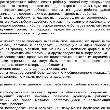
арства-участники обеспечивают ребенку, способному сформулиро
ственные взгляды, право свободно выражать эти взгляды по 
м, затрагивающим ребенка, причем взглядам ребенка уделя
внимание в соответствии с возрастом и зрелостью ребенка.
й целью ребенку, в частности, предоставляется возможность 
ным в ходе любого судебного или административного разбирательс
ающего ребенка, либо непосредственно, либо через представителя
ствующий орган, в порядке, предусмотренном процессуаль
национального законодательства.
3
ок имеет право свободно выражать свое мнение; это право вклю
 искать, получать и передавать информацию и идеи любого р
мо от границ, в устной, письменной или печатной форме, в ф
ений искусства или с помощью других средств по выбору ребенка.
ствление этого права может подвергаться некоторым ограничен
этими ограничениями могут быть только те ограничения, кот
трены законом и которые необходимы:
ажения прав и репутации других лиц; или
храны государственной безопасности или общественного порядка (
или здоровья или нравственности населения.
4
арства-участники уважают право ребенка на свободу мысли, совес
дарства-участники уважают права и обязанности родителей
ствующих случаях законных опекунов руководить ребенк
влении его права методом, согласующимся с развивающи
стями ребенка.
да исповедовать свою религию или веру может подвергаться то