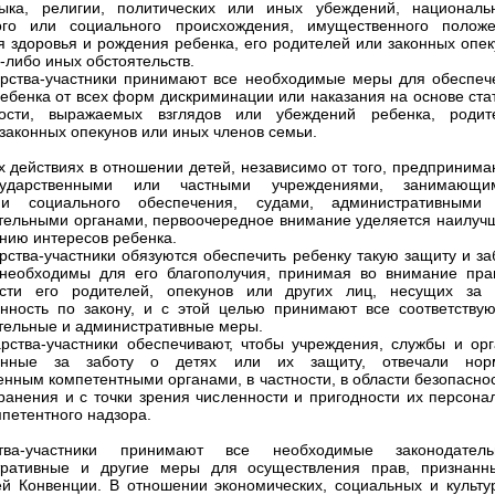
ыка, религии, политических или иных убеждений, национальн
кого или социального происхождения, имущественного положе
я здоровья и рождения ребенка, его родителей или законных опек
х-либо иных обстоятельств.
арства-участники принимают все необходимые меры для обеспеч
ебенка от всех форм дискриминации или наказания на основе стат
ности, выражаемых взглядов или убеждений ребенка, родит
 законных опекунов или иных членов семьи.
ех действиях в отношении детей, независимо от того, предприним
ударственными или частными учреждениями, занимающи
ми социального обеспечения, судами, административными
тельными органами, первоочередное внимание уделяется наилуч
нию интересов ребенка.
арства-участники обязуются обеспечить ребенку такую защиту и за
необходимы для его благополучия, принимая во внимание пра
ости его родителей, опекунов или других лиц, несущих за 
енность по закону, и с этой целью принимают все соответству
тельные и административные меры.
арства-участники обеспечивают, чтобы учреждения, службы и орг
венные за заботу о детях или их защиту, отвечали нор
енным компетентными органами, в частности, в области безопасно
ранения и с точки зрения численности и пригодности их персонал
мпетентного надзора.
ства-участники принимают все необходимые законодатель
тративные и другие меры для осуществления прав, признанн
й Конвенции. В отношении экономических, социальных и культу