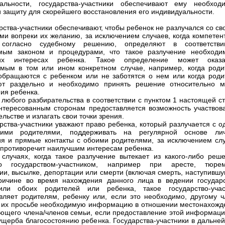
уальности, государства-участники обеспечивают ему необход
 защиту для скорейшего восстановления его индивидуальности.
арства-участники обеспечивают, чтобы ребенок не разлучался со с
ми вопреки их желанию, за исключением случаев, когда компетен
 согласно судебному решению, определяют в соответств
мым законом и процедурами, что такое разлучение необходи
их интересах ребенка. Такое определение может оказа
мым в том или ином конкретном случае, например, когда роди
обращаются с ребенком или не заботятся о нем или когда роди
ют раздельно и необходимо принять решение относительно м
ия ребенка.
е любого разбирательства в соответствии с пунктом 1 настоящей с
нтересованным сторонам предоставляется возможность участвова
льстве и излагать свои точки зрения.
арства-участники уважают право ребенка, который разлучается с 
ими родителями, поддерживать на регулярной основе ли
я и прямые контакты с обоими родителями, за исключением слу
о противоречит наилучшим интересам ребенка.
 случаях, когда такое разлучение вытекает из какого-либо реше
го государством-участником, например при аресте, тюре
ии, высылке, депортации или смерти (включая смерть, наступившу
ичине во время нахождения данного лица в ведении государс
или обоих родителей или ребенка, такое государство-учас
вляет родителям, ребенку или, если это необходимо, другому ч
 их просьбе необходимую информацию в отношении местонахожд
ующего члена/членов семьи, если предоставление этой информаци
ущерба благосостоянию ребенка. Государства-участники в дальне