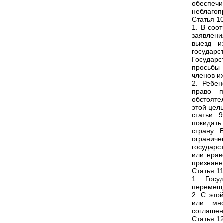
обеспечи
неблагоп
Статья 1
1. В соо
заявлени
выезд и
государс
Государ
просьбы
членов и
2. Ребен
право п
обстояте
этой цель
статьи 
покидать
страну. 
огранич
государс
или нрав
признанн
Статья 1
1. Госу
перемеще
2. С это
или мно
соглашен
Статья 1