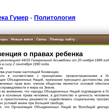
ка Гумер
-
Политология
торы
Новые книги
Связь
Помощь сайту
енция о правах ребенка
резолюцией 44/25 Генеральной Ассамблеи от 20 ноября 1989 год
 в силу 2 сентября 1990 года
.
ла
тва-участники настоящей Конвенции,
 что в соответствии с принципами, провозглашенными в Ус
ции Объединенных Наций, признание присущего достоинства, ра
млемых прав всех членов общества являются основой обеспеч
 справедливости и мира на Земле,
 во внимание, что народы Объединенных Наций подтвердили в Ус
у в основные права человека, в достоинство и ценность человече
 и преисполнены решимости содействовать социальному прогрес
ю условий жизни при большей свободе,
ая, что Организация Объединенных Наций во Всеобщей деклар