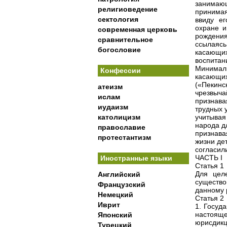
занимающ
религиоведение
принимая
сектология
ввиду ег
охране и
современная церковь
рождения
сравнительное
ссылаяс
богословие
касающих
воспитан
Минимал
Конфессии
касающи
(«Пекин
атеизм
чрезвыча
ислам
признава
иудаизм
трудных 
католицизм
учитывая
народа д
православие
признава
протестантизм
жизни де
согласил
ЧАСТЬ I
Иностранные языки
Статья 1
Для цел
Английский
существо
Французский
данному 
Немецкий
Статья 2
Иврит
1. Госуд
настоящ
Японский
юрисдикц
Турецкий