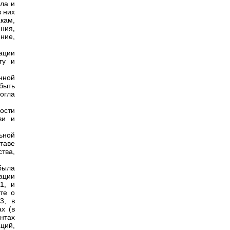
ла и
в них
кам,
ния,
ние,
ации
ту и
нной
быть
огла
ости
ви и
ьной
таве
тва,
была
ации
1, и
те о
3, в
х (в
нтах
ций,