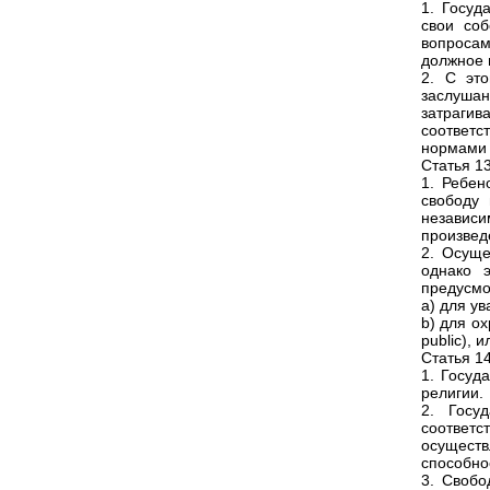
1. Госуд
свои соб
вопроса
должное 
2. С это
заслушан
затрагив
соответ
нормами 
Статья 1
1. Ребен
свободу
независи
произвед
2. Осуще
однако 
предусмо
a) для ув
b) для о
public), 
Статья 1
1. Госуд
религии.
2. Госу
соответ
осущест
способно
3. Свобо