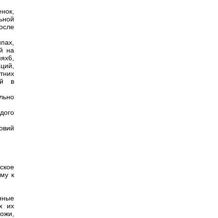
енок,
ьной
осле
пах,
й на
ях6,
ций,
тних
ей в
льно
дого
овий
ское
му к
нные
х их
ожи,