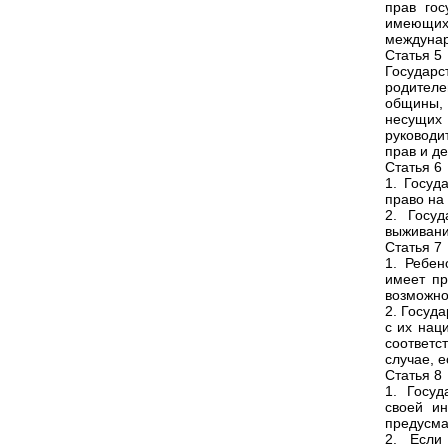
прав гос
имеющих
междунар
Статья 5
Государ
родител
общины, 
несущих 
руководи
прав и д
Статья 6
1. Госуд
право на 
2. Госуд
выживани
Статья 7
1. Ребен
имеет пр
возможно,
2. Госуд
с их нац
соответс
случае, 
Статья 8
1. Госуд
своей ин
предусма
2. Если