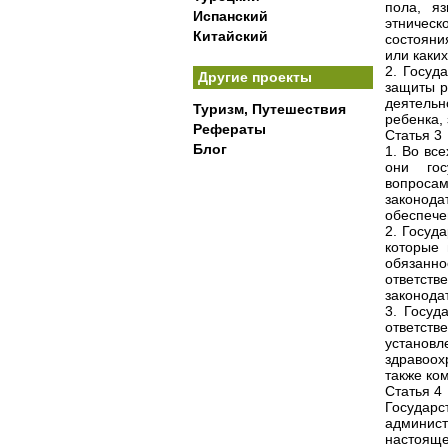
пола, яз
Испанский
этничес
Китайский
состояни
или каки
2. Госуд
Другие проекты
защиты р
деятель
Туризм, Путешествия
ребенка,
Рефераты
Статья 3
Блог
1. Во вс
они гос
вопроса
законода
обеспече
2. Госуд
которые 
обязанн
ответств
законода
3. Госуд
ответст
установл
здравоох
также ко
Статья 4
Государ
админис
настояще