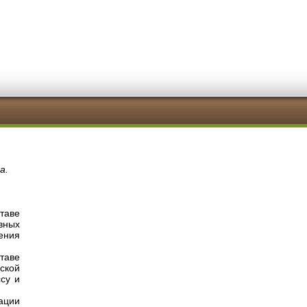
а.
таве
вных
ения
таве
ской
су и
ации