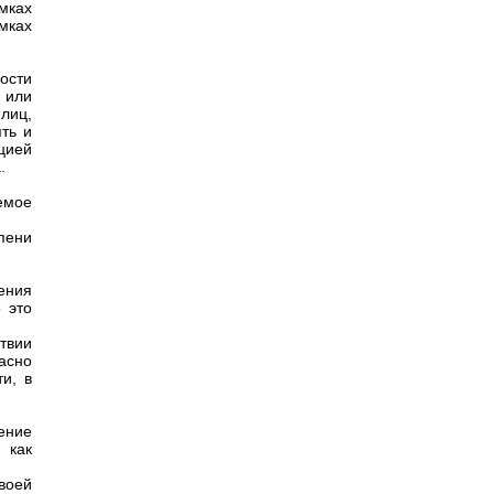
мках
мках
ости
 или
лиц,
ть и
цией
.
емое
пени
ения
 это
ствии
асно
и, в
ение
 как
воей