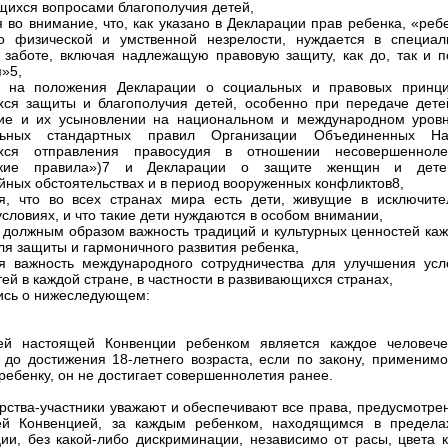
ихся вопросами благополучия детей,
 во внимание, что, как указано в Декларации прав ребенка, «реб
о физической и умственной незрелости, нуждается в специал
 заботе, включая надлежащую правовую защиту, как до, так и п
»5,
ь на положения Декларации о социальных и правовых принци
ся защиты и благополучия детей, особенно при передаче дете
ие и их усыновлении на национальном и международном уровн
ьных стандартных правил Организации Объединенных На
хся отправления правосудия в отношении несовершенноле
ские правила»)7 и Декларации о защите женщин и дет
йных обстоятельствах и в период вооруженных конфликтов8,
я, что во всех странах мира есть дети, живущие в исключите
условиях, и что такие дети нуждаются в особом внимании,
 должным образом важность традиций и культурных ценностей каж
ля защиты и гармоничного развития ребенка,
я важность международного сотрудничества для улучшения усл
тей в каждой стране, в частности в развивающихся странах,
ись о нижеследующем:
ей настоящей Конвенции ребенком является каждое человече
 до достижения 18-летнего возраста, если по закону, применимо
ребенку, он не достигает совершеннолетия ранее.
арства-участники уважают и обеспечивают все права, предусмотре
ей Конвенцией, за каждым ребенком, находящимся в предела
ии, без какой-либо дискриминации, независимо от расы, цвета к