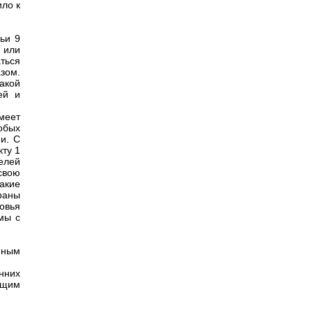
ило к
тьи 9
 или
ться
зом.
акой
ей и
меет
обых
и. С
кту 1
елей
свою
акие
раны
ровья
мы с
нным
нних
ющим