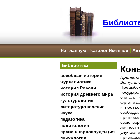
Библиоте
На главную
Каталог Именной
Ав
Библиотека
Конв
всеобщая история
Принята 
журналистика
Вступила
Преамбу
история России
Государс
история древнего мира
считая,
культурология
Организа
литературоведение
и неотъе
свободы,
наука
принимая
педагогика
свою вер
политология
личности
право и юриспруденция
улучшени
признав
психология