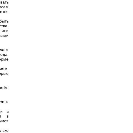
вать
всем
ется
быть
тва,
 или
ными
чает
ода,
орме
иям,
орые
ordre
ти и
 и в
ом в
мися
лько