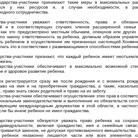
ударства-участники принимают такие меры в максимальных ра
ся у них ресурсов и, в случае необходимости, в ра
одного сотрудничества.
ства-участники уважают ответственность, права и обязанн
ей и в соответствующих случаях членов расширенной семьи
как это предусмотрено местным обычаем, опекунов или других 
по закону ответственность за ребенка, должным образом управля
ть ребенком в осуществлении им признанных настоящей Конвен
елать это в соответствии с развивающимися способностями ребенка
арства-участники признают, что каждый ребенок имеет неотъемл
жизнь.
арства-участники обеспечивают в максимально возможной сте
е и здоровое развитие ребенка.
ок регистрируется сразу же после рождения и с момента рожд
аво на имя и на приобретение гражданства, а также, насколько
 право знать своих родителей и право на их заботу.
арства-участники обеспечивают осуществление этих прав в соответ
иональным законодательством и выполнение их обязательств согл
твующим международным документам в этой области, в частност
если бы иначе ребенок не имел гражданства.
арства-участники обязуются уважать право ребенка на сохран
дивидуальности, включая гражданство, имя и семейные связи,
тривается законом, не допуская противозаконного вмешательства.
 ребенок незаконно лишается части или всех элементов с