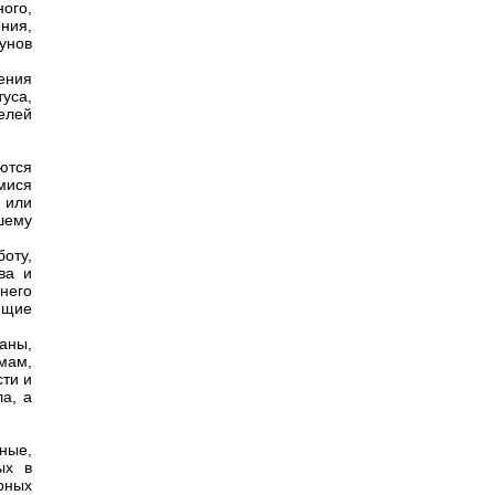
ого,
ния,
унов
ения
уса,
елей
аются
мися
 или
шему
боту,
ва и
него
ющие
аны,
мам,
сти и
а, а
ные,
ых в
рных