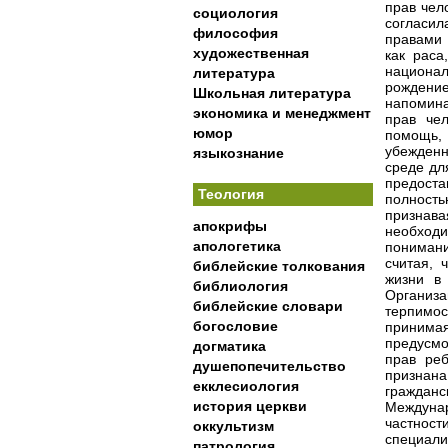
прав чел
социология
согласил
философия
правами 
художественная
как раса
национа
литература
рождение
Школьная литература
напомин
экономика и менеджмент
прав че
юмор
помощь,
убежденн
языкознание
среде дл
предост
Теология
полность
признава
апокрифы
необход
апологетика
понимани
считая, 
библейские толкования
жизни в
библиология
Организ
библейские словари
терпимос
богословие
принимая
предусмо
догматика
прав реб
душепопечительство
признана
екклесиология
гражданс
история церкви
Междунар
частност
оккультизм
специа
патрология