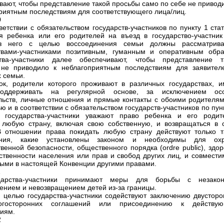
вают, чтобы представление такой просьбы само по себе не привод
риятным последствиям для соответствующего лица/лиц.
0
тветствии с обязательством государств-участников по пункту 1 ста
я ребенка или его родителей на въезд в государство-участник
з него с целью воссоединения семьи должны рассматрива
твами-участниками позитивным, гуманным и оперативным обра
ства-участники далее обеспечивают, чтобы представление т
 не приводило к неблагоприятным последствиям для заявител
х семьи.
ок, родители которого проживают в различных государствах, и
оддерживать на регулярной основе, за исключением ос
льств, личные отношения и прямые контакты с обоими родителям
ю и в соответствии с обязательством государств-участников по пун
9 государства-участники уважают право ребенка и его родит
 любую страну, включая свою собственную, и возвращаться в 
В отношении права покидать любую страну действуют только т
ения, какие установлены законом и необходимы для ох
твенной безопасности, общественного порядка (ordre public), здо
ственности населения или прав и свобод других лиц, и совмести
ыми в настоящей Конвенции другими правами.
1
дарства-участники принимают меры для борьбы с незако
нием и невозвращением детей из-за границы.
й целью государства-участники содействуют заключению двусторо
госторонних соглашений или присоединению к действу
иям.
2