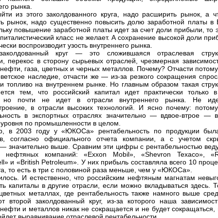
его рынка.
йти из этого заколдованного круга, надо расширить рынок, а ч
ь рынок, надо существенно повысить долю заработной платы в 
льку повышение заработной платы идет за счет доли прибыли, то 
апиталистический класс не желает. А сохранение высокой доли пр
чески воспроизводит узость внутреннего рынка.
заколдованный круг — это сложившаяся отраслевая струк
и, перекос в сторону сырьевых отраслей, чрезмерная зависимост
 нефти, газа, цветных и черных металлов. Почему? Отчасти потому
оветское наследие, отчасти же — из-за резкого сокращения спрос
и топливо на внутреннем рынке. Но главным образом такая струк
ется тем, что российский капитал идет практически только в
, но почти не идет в отрасли внутреннего рынка. Не ид
роение, в отрасли высоких технологий. И ясно почему: потому
ьность в экспортных отраслях значительно — вдвое-втрое — 
 уровня по промышленности в целом.
р, в 2003 году у «ЮКОСа» рентабельность по продукции был
ов, согласно официального отчета компании, а с учетом скр
— значительно выше. Сравним эти цифры с рентабельностью вед
х нефтяных компаний: «Exxon Mobil», «Shevron Texaco», «R
ll» и «British Petroleum». У них прибыль составляла всего 10 проц
та, то есть в три с половиной раза меньше, чем у «ЮКОСа».
илось. И естественно, что российским нефтяным магнатам невыг
ть капиталы в другие отрасли, если можно вкладываться здесь. Т
цветных металлах, где рентабельность также намного выше сред
от второй заколдованный круг, из-за которого наша зависимост
 нефти и металлов никак не сокращается и не будет сокращаться,
ойдет выравнивание отраслевой рентабельности.