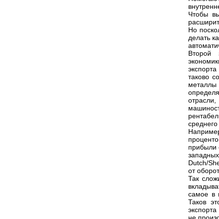
внутренн
Чтобы вы
расширит
Но поско
делать к
автомати
Второй 
экономик
экспорта
таково с
металлы 
определя
отрасли
машиност
рентабел
среднего
Наприме
процент
прибыли 
западны
Dutch/She
от оборо
Так слож
вкладыва
самое в 
Таков эт
экспорта
не произ