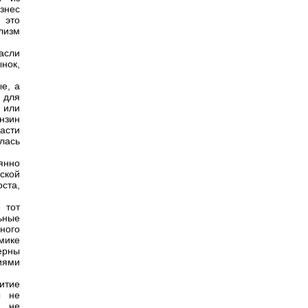
знес
 это
лизм
асли
нок,
ые, а
 для
с или
нзин
асти
лась
янно
ской
ста,
 тот
ьные
ного
мике
ерны
иями
итие
ы не
, не