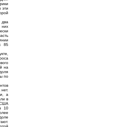
рики
ы эти
орой
 два
 них
ески
асть
оянии
к 85
кте,
роса
ового
й на
доля
ты по
нтов
 нет.
и, а
ли в
 США
в 10
более
доле
ают.
отой