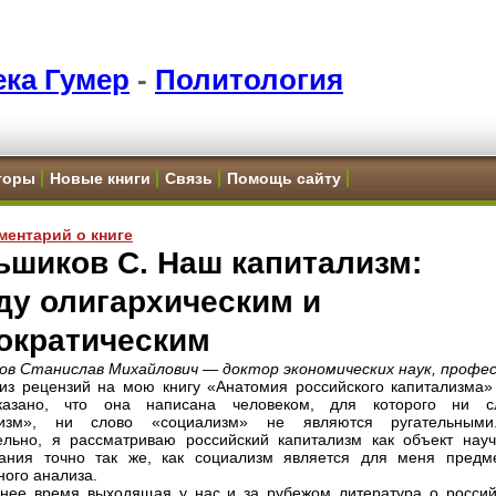
ка Гумер
-
Политология
торы
Новые книги
Связь
Помощь сайту
ментарий о книге
ьшиков С. Наш капитализм:
ду олигархическим и
ократическим
в Станислав Михайлович — доктор экономических наук, профес
из рецензий на мою книгу «Анатомия российского капитализма» 
казано, что она написана человеком, для которого ни с
лизм», ни слово «социализм» не являются ругательным
ельно, я рассматриваю российский капитализм как объект науч
вания точно так же, как социализм является для меня предм
ного анализа.
нее время выходящая у нас и за рубежом литература о россий