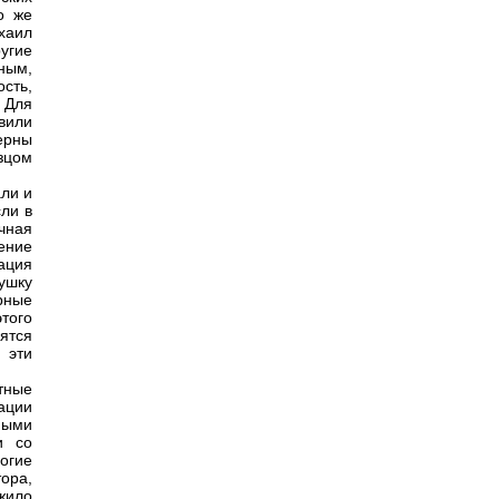
о же
хаил
угие
ным,
сть,
 Для
вили
ерны
зцом
ли и
сли в
чная
ение
ация
ушку
рные
того
ятся
 эти
тные
ации
ными
и со
огие
ора,
жило