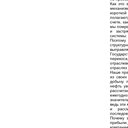
Как это 
механиз
коротко
полагают
счете, к
мы помре
и застр
системы.
Поэтому 
структу
выправля
Государ
перекоса
отраслев
отраслях
Наше пра
из свои
добычу 
нефть ув
рассчит
ежегодно
значите
ведь эти
и расс
последов
Почему 
прибыли
компании