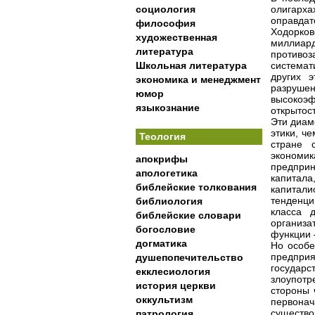
социология
олигарха
оправда
философия
Ходорков
художественная
миллиа
литература
противоз
Школьная литература
системат
других э
экономика и менеджмент
разруше
юмор
высокоэ
языкознание
открытос
Эти диам
этики, ч
Теология
стране 
экономи
апокрифы
предпри
апологетика
капитал
библейские толкования
капитали
тенденци
библиология
класса 
библейские словари
организа
богословие
функции 
догматика
Но особе
предприя
душепопечительство
государ
екклесиология
злоупот
история церкви
стороны 
оккультизм
первонач
существо
патрология