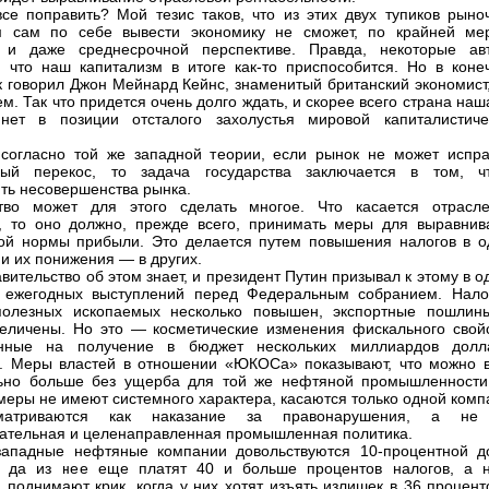
все поправить? Мой тезис таков, что из этих двух тупиков рыно
м сам по себе вывести экономику не сможет, по крайней ме
й и даже среднесрочной перспективе. Правда, некоторые ав
, что наш капитализм в итоге как-то приспособится. Но в коне
ак говорил Джон Мейнард Кейнс, знаменитый британский экономист
м. Так что придется очень долго ждать, и скорее всего страна наш
янет в позиции отсталого захолустья мировой капиталистиче
согласно той же западной теории, если рынок не может испра
рный перекос, то задача государства заключается в том, ч
ть несовершенства рынка.
ство может для этого сделать многое. Что касается отрасле
, то оно должно, прежде всего, принимать меры для выравнив
ой нормы прибыли. Это делается путем повышения налогов в о
 и их понижения — в других.
вительство об этом знает, и президент Путин призывал к этому в 
х ежегодных выступлений перед Федеральным собранием. Нало
полезных ископаемых несколько повышен, экспортные пошлин
еличены. Но это — косметические изменения фискального свойс
анные на получение в бюджет нескольких миллиардов долл
. Меры властей в отношении «ЮКОСа» показывают, что можно в
льно больше без ущерба для той же нефтяной промышленности
 меры не имеют системного характера, касаются только одной ком
матриваются как наказание за правонарушения, а не
ательная и целенаправленная промышленная политика.
западные нефтяные компании довольствуются 10-процентной д
, да из нее еще платят 40 и больше процентов налогов, а 
 поднимают крик, когда у них хотят изъять излишек в 36 процент