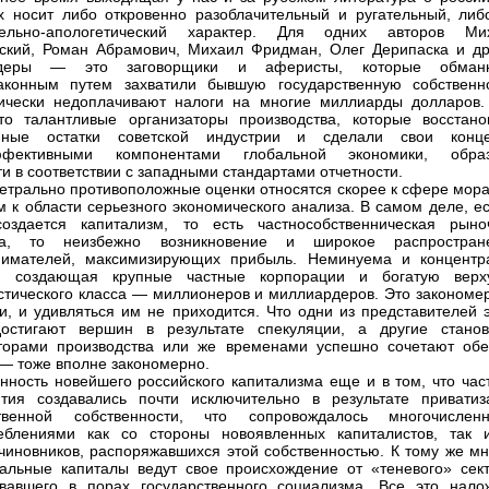
х носит либо откровенно разоблачительный и ругательный, либ
тельно-апологетический характер. Для одних авторов Ми
ский, Роман Абрамович, Михаил Фридман, Олег Дерипаска и др
рдеры — это заговорщики и аферисты, которые обман
аконным путем захватили бывшую государственную собственно
ически недоплачивают налоги на многие миллиарды долларов.
то талантливые организаторы производства, которые восстано
нные остатки советской индустрии и сделали свои конц
ффективными компонентами глобальной экономики, обра
ти в соответствии с западными стандартами отчетности.
етрально противоположные оценки относятся скорее к сфере мора
ем к области серьезного экономического анализа. В самом деле, е
создается капитализм, то есть частнособственническая рыно
ка, то неизбежно возникновение и широкое распростран
нимателей, максимизирующих прибыль. Неминуема и концентр
а, создающая крупные частные корпорации и богатую верх
стического класса — миллионеров и миллиардеров. Это закономе
и, и удивляться им не приходится. Что одни из представителей э
достигают вершин в результате спекуляции, а другие станов
торами производства или же временами успешно сочетают обе
— тоже вполне закономерно.
нность новейшего российского капитализма еще и в том, что час
тия создавались почти исключительно в результате приватиз
ственной собственности, что сопровождалось многочислен
реблениями как со стороны новоявленных капиталистов, так 
чиновников, распоряжавшихся этой собственностью. К тому же мн
альные капиталы ведут свое происхождение от «теневого» сект
вавшего в порах государственного социализма. Все это нало