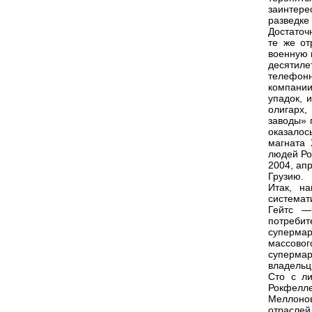
заинтере
разведке
Достаточн
те же от
военную 
десятил
телефонн
компании
упадок, 
олигарх
заводы» 
оказалос
магната 
людей Ро
2004, апр
Грузию.
Итак, н
системат
Гейтс —
потребит
суперма
массово
супермар
владельц
Сто с л
Рокфелле
Меллоно
отраслей