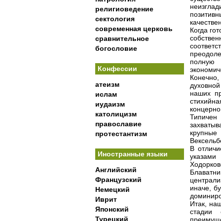
неизглад
религиоведение
позитив
сектология
качестве
современная церковь
Когда го
собстве
сравнительное
соответс
богословие
преодол
полную 
Конфессии
экономич
Конечно,
атеизм
духовной
наших п
ислам
стихийн
иудаизм
концерно
католицизм
Типичен
православие
захваты
крупные
протестантизм
Вексельб
В отличи
Иностранные языки
указами
Ходорков
Английский
Блаватн
Французский
централ
иначе, б
Немецкий
доминиро
Иврит
Итак, на
Японский
стадии 
Турецкий
преимущ