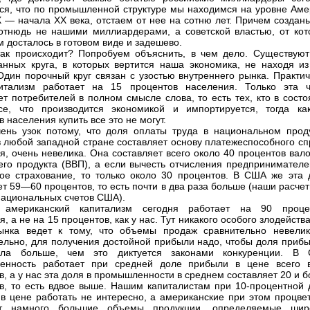
ся, что по промышленной структуре мы находимся на уровне Аме
X — начала XX века, отстаем от нее на сотню лет. Причем создан
отнюдь не нашими миллиардерами, а советской властью, от кот
м досталось в готовом виде и задешево.
ак происходит? Попробуем объяснить, в чем дело. Существуют
анных круга, в которых вертится наша экономика, не находя из
Один порочный круг связан с узостью внутреннего рынка. Практич
итализм работает на 15 процентов населения. Только эта ч
ет потребителей в полном смысле слова, то есть тех, кто в сост
се, что производится экономикой и импортируется, тогда ка
 населения купить все это не могут.
ень узок потому, что доля оплаты труда в национальном проду
в любой западной стране составляет основу платежеспособного сп
я, очень невелика. Она составляет всего около 40 процентов вал
его продукта (ВВП), а если вычесть отчисления предпринимателе
ое страхование, то только около 30 процентов. В США же эта 
ет 59—60 процентов, то есть почти в два раза больше (наши расче
ациональных счетов США).
 американский капитализм сегодня работает на 90 проце
, а не на 15 процентов, как у нас. Тут никакого особого злодейства
ынка ведет к тому, что объемы продаж сравнительно невелик
ельно, для получения достойной прибыли надо, чтобы доля прибы
ла больше, чем это диктуется законами конкуренции. В
енность работает при средней доле прибыли в цене всего 
в, а у нас эта доля в промышленности в среднем составляет 20 и 
в, то есть вдвое выше. Нашим капиталистам при 10-процентной 
в цене работать не интересно, а американские при этом процвет
т намного большие объемы продукции, определяемые шир