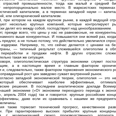
х отраслей промышленности, тогда как малый и средний би
т непропорционально малое место. В марксистских терминах
стический капитализм, а в терминах западной науки — капита
ий, или олигархический капитализм.
й, при котором на каждом крупном рынке, в каждой ведущей отр
твуют несколько крупных компаний, которые контролируют ры
ски делят его между собой, господствуют над ценообразованием.
ит, прежде всего, что цены у нас не равновесные, не конкурентн
 намного выше конкурентных. И повышаются они всякий раз, когда
ь предлог, а не только потому, что действительно увеличился спро
 издержки. Например, то, что сейчас делается с ценами на бе
страны, — типичный результат сложившейся олигополии в обл
 переработки и продажи нефти. В других отраслях сложи
тельно такая же ситуация.
оворя, олигополистическая структура экономики служит посто
ющим, а в настоящее время и главным фактором хрониче
 и, следовательно, также фактором торможения экономического ро
неоправданный рост цен заведомо сужает внутренний рынок.
огласно западной экономической теории, олигополия — это не
который обеспечивает наиболее эффективные, оптимал
ческие решения. В последнем аналитическом докладе Всемир
нашей экономике («От экономики переходного периода к эконо
», апрель 2004 года) так и говорится: крупные российские конц
ффективны, даже если их сравнивать с нашими же предприят
величины.
ия также тормозит технический прогресс, качественное разв
ки. При гарантированно высоких прибылях крупные концерн
ся с модернизацией своего производственного аппарата