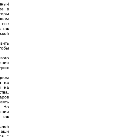
чный
ре в
торы
чном
, все
а так
ской
вить
тобы
вого
ания
дних
одном
г на
ы на
тва,
аров
зять
. Но
пании
 как
олей
наши
ов, с