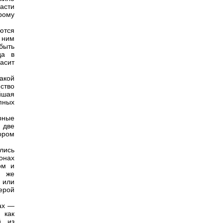
асти
рому
аются
 ним
быть
да в
асит
какой
ство
йшая
пных
рные
 две
ором
лись
онах
ом и
е же
 или
ерой
нах —
 как
й из