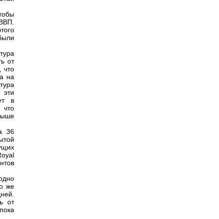
тобы
ВВП.
этого
ибыли
тура
ь от
, что
а на
тура
 эти
ет в
 что
выше
а 36
ытой
ущих
oyal
ентов
одно
о же
ней.
ь от
 пока