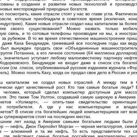
сованы в создании и развитии новых технологий и производст
 новых месторождений природных богатств.
о посмотреть, какие отрасли стоят у нас во главе угла. Фактическ
расли, которые преобладали в советское время (исключая, коне
индустрию). Какие новые отрасли создал наш капитализм за более
етие своего существования? Можно назвать только мобил
ую связь, и то сотовые телефоны производим не мы, а иностра
 за рубежом. В то же время отечественное машиностроение приш
и даже Каха Бендукидзе, гремевший все последние годы как вед
, был вынужден продать свои «Объединенные машиностроител
группе Потанина, а его личное состояние (64 миллиона долларов)
ь, значительно уступает любому малоизвестному партнеру нефтя
Ходорковского. Бендукидзе не входит даже в список ста богате
ссии (см. список, опубликованный русским изданием журнала «Фор
ель). Можно понять Каху, когда он продал свое дело в России и уе
аш капитализм не создал новых отраслей. А между тем в
ически идет качественный рост. Кто там самые богатые люди? 
 человек, который сделал компьютер доступным для массо
еля. Это также Том Уолтон, создавший самую широкую в Америке 
ркетов «Уолмарт», — опять-таки свидетельство ориентаци
го потребителя. А где у нас компьютерщики и владе
кетов? В списке ста богатейших людей компьютерщиков нет вовс
ы супермаркетов стоят на последних местах.
ишним лет назад в Америке самыми богатыми людьми были 
р — нефть, Джон Пирпойнт Морган — черная металлургия, семей
в — алюминий и та же нефть. То есть представители тех с
, где действуют самые богатые российские миллиардеры сего