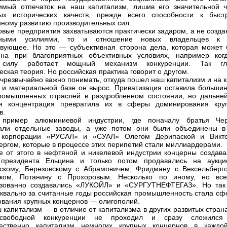
имый отпечаток на наш капитализм, лишив его значительной ч
ных исторических качеств, прежде всего способности к быст
нному развитию производительных сил.
товые предприятия захватываются практически задаром, а не созд
нными усилиями, то и отношение новых владельцев к
твующее. Но это — субъективная сторона дела, которая может 
ена при благоприятных объективных условиях, например ког
силу работает мощный механизм конкуренции. Так гл
еская теория. Но российская практика говорит о другом.
 чрезвычайно важно понимать, откуда пошел наш капитализм и на 
 и материальной базе он вырос. Приватизация оставила большин
ромышленных отраслей в раздробленном состоянии, но дальне
ая концентрация превратила их в сферы доминирования кру
в.
 пример алюминиевой индустрии, где поначалу братья Че
вали отдельные заводы, а уже потом они были объединены в
 корпорации «РУСАЛ» и «СУАЛ» Олегом Дерипаской и Викт
ергом, которые в процессе этих перипетий стали миллиардерами.
е от этого в нефтяной и никелевой индустрии концерны создава
 президента Ельцина и только потом продавались на аукци
скому, Березовскому с Абрамовичем, Фридману с Вексельберг
иком, Потанину с Прохоровым. Несколько по иному, но вс
изованно создавались «ЛУКОЙЛ» и «СУРГУТНЕФТЕГАЗ». Но так
уквально за считанные годы российская промышленность стала сф
вания крупных концернов — олигополий.
ш капитализм — в отличие от капитализма в других развитых стра
свободной конкуренции не проходил и сразу сложился
ественно капитализм немногих крупных концернов в каждо