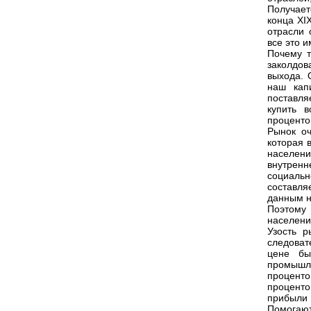
Получает
конца XI
отрасли 
все это и
Почему т
заколдов
выхода. 
наш кап
поставля
купить в
процентов
Рынок оч
которая 
населени
внутренн
социальн
составля
данным н
Поэтому
населения
Узость р
следоват
цене бы
промышл
проценто
проценто
прибыли 
Помогаю