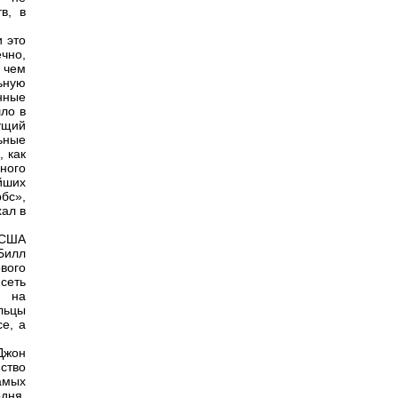
в, в
и это
чно,
 чем
ьную
нные
ло в
ущий
ьные
, как
ного
йших
бс»,
хал в
 США
Билл
вого
сеть
и на
льцы
е, а
Джон
ство
амых
дня.