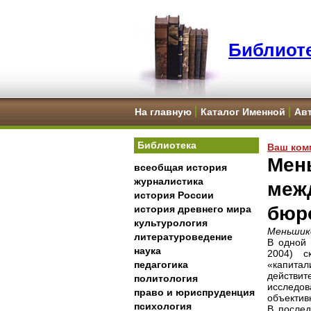
Библиоте
На главную
Каталог Именной
Ав
Библиотека
Ваш ком
Мен
всеобщая история
журналистика
меж
история России
бюр
история древнего мира
культурология
Меньшико
литературоведение
В одной 
наука
2004) с
педагогика
«капита
действит
политология
исследо
право и юриспруденция
объектив
психология
В послед