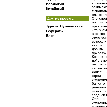
ключевы
Испанский
занимаю
Китайский
монополи
олигопол
Другие проекты
Это стро
господс
Туризм, Путешествия
практиче
Это знач
Рефераты
высокие,
Блог
этого ест
возросли
внутри 
добычи,
приблизи
Короче г
действу
инфляции
так как 
Далее. С
строй, 
экономи
банка о 
развития
менее э
средней 
Олигопол
экономи
торопят