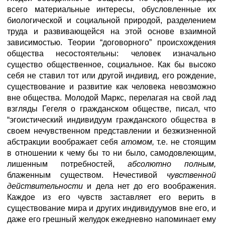
всего материальные интересы, обусловленные их
биологической и социальной природой, разделением
труда и развивающейся на этой основе взаимной
зависимостью. Теории “договорного” происхождения
общества несостоятельны: человек изначально
существо общественное, социальное. Как бы высоко
себя не ставил тот или другой индивид, его рождение,
существование и развитие как человека невозможно
вне общества. Молодой Маркс, перелагая на свой лад
взгляды Гегеля о гражданском обществе, писал, что
“эгоистический индивидуум гражданского общества в
своем нечувственном представлении и безжизненной
абстракции воображает себя
атомом,
т.е. не стоящим
в отношении к чему бы то ни было, самодовлеющим,
лишенным потребностей,
абсолютно полным,
блаженным существом. Нечестивой
чувственной
действительности
и дела нет до его воображения.
Каждое из его чувств заставляет его верить в
существование мира и других индивидуумов вне его, и
даже его грешный желудок ежедневно напоминает ему