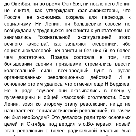
до Октября, ни во время Октября, ни после него Ленин
не считал, как утверждают фальсификаторы, что
Россия, ее экономика созрела для перехода к
социализму. Ни Ленин, ни большевики совсем не
возбуждали у трудящихся ненависти к угнетателям, не
занимались “сознательной эксплуатацией этого
вечного качества”, как заявляют клеветники, ибо
социальноклассовой ненависти и без них было более
чем достаточно. Правда состояла в том, что
большевики своими призывами стремились ввести
колоссальной силы всенародный бунт в русло
организованных революционных действий. И в
основном это им удалось, что отмечал еще Н.Бердяев.
Но в ряде случаев они оказывались в плену у
пугачевщины и общей классовой оголтелости. Если
Ленин, зовя ко второму этапу революции, нигде не
называет его социалистической революцией, то зачем
он был необходим? Это делалось ради трех основных
целей и Октябрь подтвердил это.Во-первых, новый
этап революции с более радикальной властью был