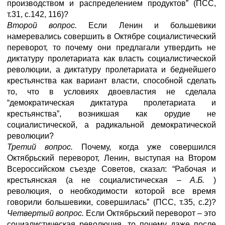
производством и распределением продуктов” (ПСС,
т.31, с.142, 116)?
Второй вопрос.
Если Ленин и большевики
намеревались совершить в Октябре социалистический
переворот, то почему они предлагали утвердить не
диктатуру пролетариата как власть социалистической
революции, а диктатуру пролетариата и беднейшего
крестьянства как вариант власти, способной сделать
то, что в условиях двоевластия не сделала
“демократическая диктатура пролетариата и
крестьянства”, возникшая как орудие не
социалистической, а радикальной демократической
революции?
Третий вопрос.
Почему, когда уже совершился
Октябрьский переворот, Ленин, выступая на Втором
Всероссийском съезде Советов, сказал: “Рабочая и
крестьянская (а не социалистическая –
А.Б.
)
революция, о необходимости которой все время
говорили большевики, совершилась” (ПСС, т.35, с.2)?
Четвертый вопрос.
Если Октябрьский переворот – это
социалистическая революция, то почему даже после