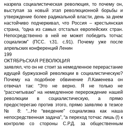
назрела социалистическая революция, то почему он,
выступая за новый этап революционной борьбы и
утверждение более радикальной власти, день за днем
настойчиво подчеркивал, что Россия – крестьянская
страна, “одна из самых отсталых европейских стран.
Непосредственно в ней не может победить тотчас
социализм” (ПСС. т.31. с.91). Почему уже после
апрельских конференций Ленин
199
ОКТЯБРЬСКАЯ
РЕВОЛЮЦИЯ
заявлял, что он не стоит за немедленное перерастание
идущей буржуазной революции в социалистическую?
Почему на подобное обвинение Л.Каменева он
отвечал так: “Это не верно. Я не только не
“рассчитываю” на немедленное перерождение нашей
революции в социалистическую, а прямо
предостерегаю против этого, прямо заявляю в тезисе
№ 8: “...Не “введение” социализма как наша
непосредственная задача”, “а переход тотчас лишь (!) к
контролю со стороны С.Р.Д. за общественным