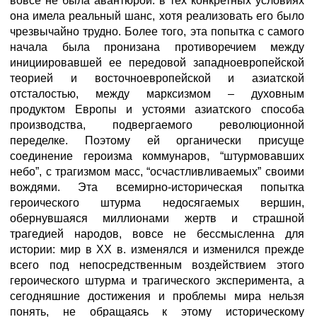
вовсе не была авантюрой: в тех конкретных условиях
она имела реальный шанс, хотя реализовать его было
чрезвычайно трудно. Более того, эта попытка с самого
начала была пронизана противоречием между
инициировавшей ее передовой западноевропейской
теорией и восточноевропейской и азиатской
отсталостью, между марксизмом – духовным
продуктом Европы и устоями азиатского способа
производства, подвергаемого революционной
переделке. Поэтому ей органически присуще
соединение героизма коммунаров, “штурмовавших
небо”, с трагизмом масс, “осчастливливаемых” своими
вождями. Эта всемирно-историческая попытка
героического штурма недосягаемых вершин,
обернувшаяся миллионами жертв и страшной
трагедией народов, вовсе не бессмысленна для
истории: мир в XX в. изменялся и изменился прежде
всего под непосредственным воздействием этого
героического штурма и трагического эксперимента, а
сегодняшние достижения и проблемы мира нельзя
понять, не обращаясь к этому историческому