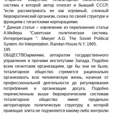
система к которой автор относит и бывший СССР,
“если рассматривать ее как
огромный, сложный
бюрократический организм, схожа по своей структуре и
функциям с гигантскими корпорациями.
* Данная статья – извлечение из переложения статьи
А.Мейера “Советская политическая
система.
Интерпретация ”.
Maeyer
A.G.
The Soviet Political
System. An Interpretation. Randan House N.Y. 1965.
195
ОБЩЕСТВОармиями, аппаратом государственного
управления и прочими институтами Запада. Подобно
всем гигантским организациям, где бы они ни были,
тоталитарное общество стремится рационально
организовать всю человеческую жизнь, начиная от
профессиональной деятельности до регулирования
потребления и организации досуга. Подобно
перечисленным выше бюрократическим системам
тоталитарное общество имеет предельно
авторитарную политическую структуру, в которой
правящая элита не подчиняется какому-либо контролю