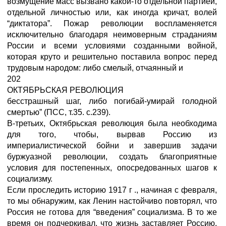
возмущение масс вызвано какой-то отдельной партией,
отдельной личностью или, как иногда кричат, волей
“диктатора”. Пожар революции воспламеняется
исключительно благодаря неимоверным страданиям
России и всеми условиями созданными войной,
которая круто и решительно поставила вопрос перед
трудовым народом: либо смелый, отчаянный и
202
ОКТЯБРЬСКАЯ РЕВОЛЮЦИЯ
бесстрашный шаг, либо погибай-умирай голодной
смертью” (ПСС, т.35. с.239).
В-третьих, Октябрьская революция была необходима
для того, чтобы, вырвав Россию из
империалистической бойни и завершив задачи
буржуазной революции, создать благоприятные
условия для постепенных, опосредованных шагов к
социализму.
Если проследить историю 1917 г ., начиная с февраля,
то мы обнаружим, как Ленин настойчиво повторял, что
Россия не готова для “введения” социализма. В то же
время он подчеркивал, что жизнь заставляет Россию,