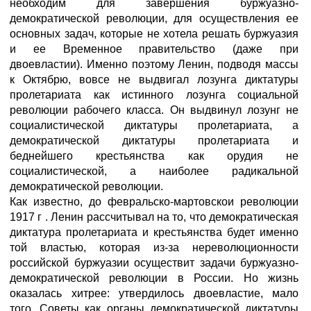
необходим для завершения буржуазно-
демократической революции, для осуществления ее
основных задач, которые не хотела решать буржуазия
и ее Временное правительство (даже при
двоевластии). Именно поэтому Ленин, подводя массы
к Октябрю, вовсе не выдвигал лозунга диктатуры
пролетариата как истинного лозунга социальной
революции рабочего класса. Он выдвинул лозунг не
социалистической диктатуры пролетариата, а
демократической диктатуры пролетариата и
беднейшего крестьянства как орудия не
социалистической, а наиболее радикальной
демократической революции.
Как известно, до февральско-мартовскои революции
1917 г . Ленин рассчитывал на то, что демократическая
диктатура пролетариата и крестьянства будет именно
той властью, которая из-за нереволюционности
российской буржуазии осуществит задачи буржуазно-
демократической революции в России. Но жизнь
оказалась хитрее: утвердилось двоевластие, мало
того, Советы как органы демократической диктатуры