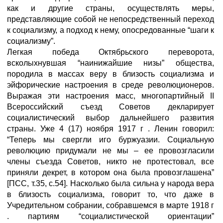
как и другие страны, осуществлять меры,
представляющие собой не непосредственный переход
к социализму, а подход к нему, опосредованные “шаги к
социализму”.
Легкая победа Октябрьского переворота,
всколыхнувшая “наинижайшие низы” общества,
породила в массах веру в близость социализма и
эйфорические настроения в среде революционеров.
Выражая эти настроения масс, многопартийный II
Всероссийский съезд Советов декларирует
социалистический выбор дальнейшего развития
страны. Уже 4 (17) ноября 1917 г . Ленин говорил:
“Теперь мы свергли иго буржуазии. Социальную
революцию придумали не мы – ее провозгласили
члены съезда Советов, никто не протестовал, все
приняли декрет, в котором она была провозглашена”
[ПСС, т.35, с.54]. Насколько была сильна у народа вера
в близость социализма, говорит то, что даже в
Учредительном собрании, собравшемся в марте 1918 г
. партиям “социалистической ориентации”