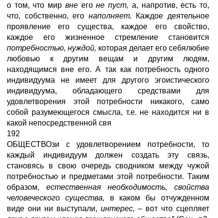
о том, что мир
вне
его
не пуст,
а, напротив, есть то,
что, собственно, его
наполняет.
Каждое деятельное
проявление его существа, каждое его свойство,
каждое его жизненное стремление становится
потребностью, нуждой,
которая делает его себялюбие
любовью к другим вещам и другим людям,
находящимся вне его. А так как потребность одного
индивидуума не имеет для другого эгоистического
индивидуума, обладающего средствами для
удовлетворения этой потребности никакого, само
собой разумеющегося смысла, т.е. не находится ни в
какой непосредственной свя
192
ОБЩЕСТВОзи с удовлетворением потребности, то
каждый индивидуум должен создать эту связь,
становясь в свою очередь сводником между чужой
потребностью и предметами этой потребности. Таким
образом,
естественная необходимость, свойства
человеческого существа,
в
каком бы отчужденном
виде они ни выступали,
интерес, –
вот что сцепляет