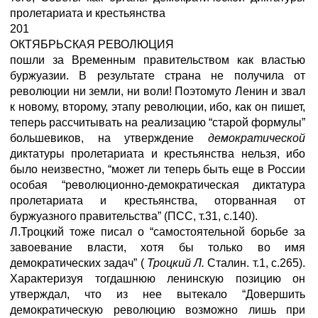
пролетариата и крестьянства
201
ОКТЯБРЬСКАЯ РЕВОЛЮЦИЯ
пошли за Временным правительством как властью
буржуазии. В результате страна не получила от
революции ни земли, ни воли! Поэтомуто Ленин и звал
к новому, второму, этапу революции, ибо, как он пишет,
теперь рассчитывать на реализацию “старой формулы”
большевиков, на утверждение
демократической
диктатуры пролетариата и крестьянства нельзя, ибо
было неизвестно, “может ли теперь быть еще в России
особая “революционно-демократическая диктатура
пролетариата и крестьянства, оторванная от
буржуазного правительства” (ПСС, т.31, с.140).
Л.Троцкий тоже писал о “самостоятельной борьбе за
завоевание власти, хотя бы только во имя
демократических задач” (
Троцкий Л.
Сталин. т.1, с.265).
Характеризуя тогдашнюю ленинскую позицию он
утверждал, что из нее вытекало “Довершить
демократическую революцию возможно лишь при