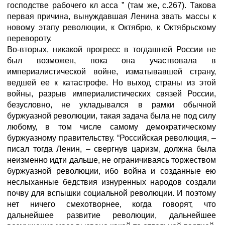
господстве рабочего кл acca ” (там же, с.267). Такова
первая причина, вынуждавшая Ленина звать массы к
новому этапу революции, к Октябрю, к Октябрьскому
перевороту.
Во-вторых, никакой прогресс в тогдашней России не
был возможен, пока она участвовала в
империалистической войне, изматывавшей страну,
ведшей ее к катастрофе. Но выход страны из этой
войны, разрыв империалистических связей России,
безусловно, не укладывался в рамки обычной
буржуазной революции, такая задача была не под силу
любому, в том числе самому демократическому
буржуазному правительству. “Российская революция, –
писал тогда Ленин, – свергнув царизм, должна была
неизменно идти дальше, не ограничиваясь торжеством
буржуазной революции, ибо война и созданные ею
неслыханные бедствия изнуренных народов создали
почву для вспышки социальной революции. И поэтому
нет ничего смехотворнее, когда говорят, что
дальнейшее развитие революции, дальнейшее