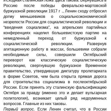
Исходная сталинская ложь здесь такова. Вернувшись в
Россию после победы февральско-мартовской
буржуазной революции 1917 г ., Ленин сходу отбросил
догму меньшевиков о социальноэкономической
незрелости России для социалистической революции и
“введения социализма”, на апрельских партийных
конференциях нацелил большевистскую партию на
немедленный переход от буржуазной к
социалистической революции. Развернув
агитационную работу в массах, большевики собрали
необходимые силы, совершили Октябрьский
переворот как классическую социалистическую
революцию, свергнувшую буржуазное Временное
правительство, утвердившую диктатуру пролетариата
в форме Советов, чем была открыта прямая дорога
для строительства социализма в послеоктябрьской
России. Если принять эту сталинскую фальсификацию
Октября за правду (именно это и делает вульгарная
политология), возникает целый ряд недоуменных
вопросов. Главные из них таковы.
Первый вопрос.
Если Ленин считал, что в России