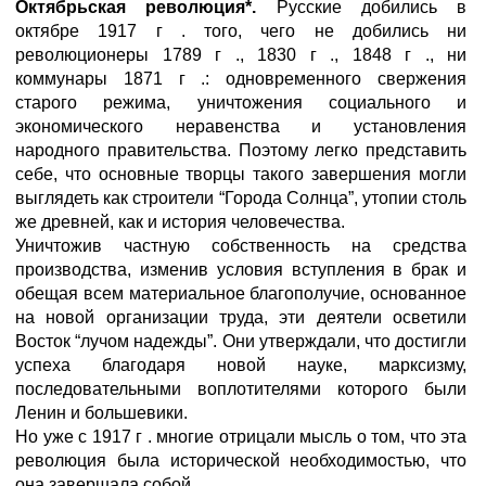
Октябрьская революция*.
Русские добились в
октябре 1917 г . того, чего не добились ни
революционеры 1789 г ., 1830 г ., 1848 г ., ни
коммунары 1871 г .: одновременного свержения
старого режима, уничтожения социального и
экономического неравенства и установления
народного правительства. Поэтому легко представить
себе, что основные творцы такого завершения могли
выглядеть как строители “Города Солнца”, утопии столь
же древней, как и история человечества.
Уничтожив частную собственность на средства
производства, изменив условия вступления в брак и
обещая всем материальное благополучие, основанное
на новой организации труда, эти деятели осветили
Восток “лучом надежды”. Они утверждали, что достигли
успеха благодаря новой науке, марксизму,
последовательными воплотителями которого были
Ленин и большевики.
Но уже с 1917 г . многие отрицали мысль о том, что эта
революция была исторической необходимостью, что
она завершала собой