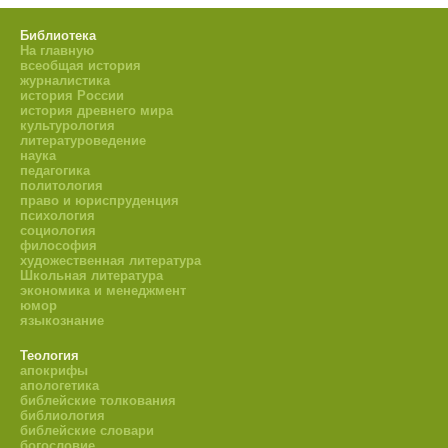
Библиотека
На главную
всеобщая история
журналистика
история России
история древнего мира
культурология
литературоведение
наука
педагогика
политология
право и юриспруденция
психология
социология
философия
художественная литература
Школьная литература
экономика и менеджмент
юмор
языкознание
Теология
апокрифы
апологетика
библейские толкования
библиология
библейские словари
богословие