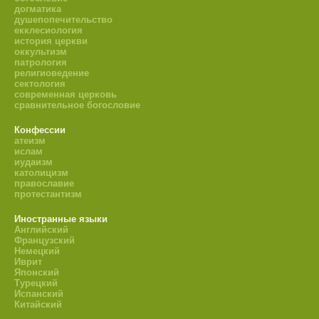
догматика
душепопечительство
екклесиология
история церкви
оккультизм
патрология
религиоведение
сектология
современная церковь
сравнительное богословие
Конфессии
атеизм
ислам
иудаизм
католицизм
православие
протестантизм
Иностранные языки
Английский
Французский
Немецкий
Иврит
Японский
Турецкий
Испанский
Китайский