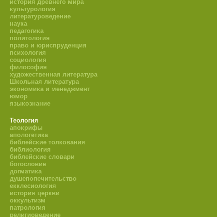
история древнего мира
культурология
литературоведение
наука
педагогика
политология
право и юриспруденция
психология
социология
философия
художественная литература
Школьная литература
экономика и менеджмент
юмор
языкознание
Теология
апокрифы
апологетика
библейские толкования
библиология
библейские словари
богословие
догматика
душепопечительство
екклесиология
история церкви
оккультизм
патрология
религиоведение