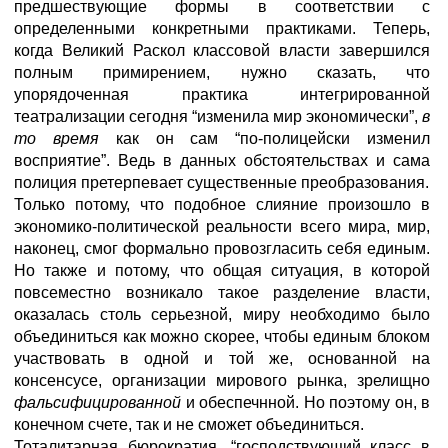
предшествующие формы в соответствии с
определенными конкретными практиками. Теперь,
когда Великий Раскол классовой власти завершился
полным примирением, нужно сказать, что
упорядоченная практика интегрированной
театрализации сегодня “изменила мир экономически”,
в
то время
как он сам “по-полицейски изменил
восприятие”. Ведь в данных обстоятельствах и сама
полиция претерпевает существенные преобразования.
Только потому, что подобное слияние произошло в
экономико-политической реальности всего мира, мир,
наконец, смог формально провозгласить себя единым.
Но также и потому, что общая ситуация, в которой
повсеместно возникало такое разделение власти,
оказалась столь серьезной, миру необходимо было
объединиться как можно скорее, чтобы единым блоком
участвовать в одной и той же, основанной на
консенсусе, организации мирового рынка, зрелищно
фальсифицированной
и обеспечнной. Но поэтому он, в
конечном счете, так и не сможет объединиться.
Тоталитарная бюрократия, “господствующий класс в