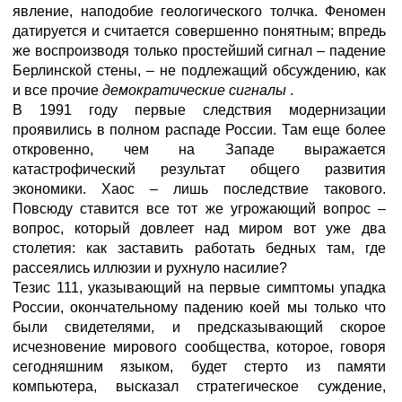
явление, наподобие геологического толчка. Феномен
датируется и считается совершенно понятным; впредь
же воспроизводя только простейший сигнал – падение
Берлинской стены, – не подлежащий обсуждению, как
и все прочие
демократические
сигналы
.
В 1991 году первые следствия модернизации
проявились в полном распаде России. Там еще более
откровенно, чем на Западе выражается
катастрофический результат общего развития
экономики. Хаос – лишь последствие такового.
Повсюду ставится все тот же угрожающий вопрос –
вопрос, который довлеет над миром вот уже два
столетия: как заставить работать бедных там, где
рассеялись иллюзии и рухнуло насилие?
Тезис 111, указывающий на первые симптомы упадка
России, окончательному падению коей мы только что
были свидетелями, и предсказывающий скорое
исчезновение мирового сообщества, которое, говоря
сегодняшним языком, будет стерто из памяти
компьютера, высказал стратегическое суждение,