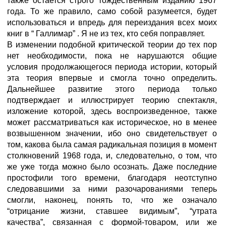
также остается строго тождественным изданию 1967
года. То же правило, само собой разумеется, будет
использоваться и впредь для переиздания всех моих
книг в “ Галлимар” . Я не из тех, кто себя поправляет.
В изменении подобной критической теории до тех пор
нет необходимости, пока не нарушаются общие
условия продолжающегося периода истории, который
эта теория впервые и смогла точно определить.
Дальнейшее развитие этого периода только
подтверждает и иллюстрирует теорию спектакля,
изложение которой, здесь воспроизведенное, также
может рассматриваться как историческое, но в менее
возвышенном значении, ибо оно свидетельствует о
том, какова была самая радикальная позиция в момент
столкновений 1968 года, и, следовательно, о том, что
же уже тогда можно было осознать. Даже последние
простофили того времени, благодаря неотступно
следовавшими за ними разочарованиями теперь
смогли, наконец, понять то, что же означало
“отрицание жизни, ставшее видимым”, “утрата
качества”, связанная с формой-товаром, или же