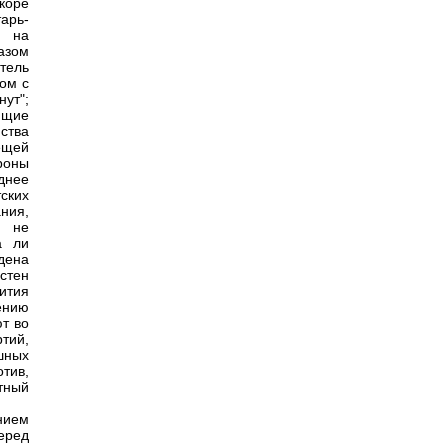
коре
арь-
е на
азом
тель
ком с
нут";
ющие
ства
ещей
роны
днее
ских
ния,
, не
а ли
дена
стен
ития
ению
т во
ртий,
шных
тив,
тный
нием
еред