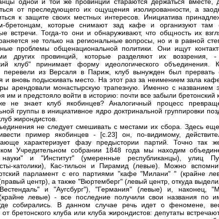
анцы одной и той же провинции стараются держаться вместе, 
ться от преследующего их ощущения изолированности, а заод
иться к защите своих местных интересов. Инициатива принадле
ам-бретонцам, которые снимают зад кафе и организуют там 
ые встречи. Тогда-то они и обнаруживают, что общность их взгл
раняется не только на региональные вопросы, но и в равной сте
вные проблемы общенациональной политики. Они ищут контакт
ами других провинций, которые разделяют их воззрения, -
ский клуб" принимает форму идеологического объединения. К
 перевели из Версаля в Париж, клуб вынужден был прервать 
я и вновь подыскивать место. На этот раз за неимением зала каф
ры арендовали монастырскую трапезную. Именно с названием э
я им и предстояло войти в историю: почти все забыли бретонский 
же не знает клуб якобинцев? Аналогичный процесс превращ
ьной группы в инициативное ядро доктринальной группировки поз
клуб жирондистов.
ъединения не следует смешивать с местами их сбора. Здесь еще
ивести пример якобинцев - [c.23] он, по-видимому, действите
вающе характеризует фазу предыстории партий. Точно так ж
ском Учредительном собрании 1848 года мы находим объедин
 науки" и "Институт" (умеренные республиканцы), улиц Пу
сты-католики), Кас-тильон и Пирамид (левые). Можно вспомни
тский парламент с его партиями "кафе "Милани" " (крайне лев
 (правый центр), а также "Вюртемберг" (левый центр, откуда выдел
Вестендаль" и "Аугсбург"), "Германия" (левые) и, наконец, "М
(крайне левые) - все последние получили свои названия по и
 где собирались. В данном случае речь идет о феномене, ве
 от бретонского клуба или клуба жирондистов: депутаты встречаю