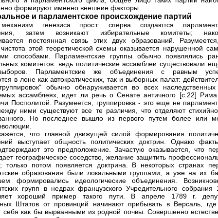
льного и парламентского цикла, общее лицо таких партий наиб
нно формируют именно внешние факторы.
ральное и парламентское происхождение партий
еханизм генезиса прост: сперва создаются парламент
ения, затем возникают избирательные комитеты; нако
ивается постоянная связь этих двух образований. Разумеется
 чистота этой теоретической схемы оказывается нарушенной са
ыми способами. Парламентские группы обычно появлялись ра
льных комитетов: ведь политические ассамблеи существовали ещ
выборов. Парламентские же объединения с равным усп
тся в лоне как автократических, так и выборных палат: действите
группировок" обычно обнаруживается во всех наследственных
емых ассамблеях, идет ли речь о Сенате античного [c.22] Рима
чи Посполитой. Разумеется, группировка - это еще не парламент
между ними существуют все те различия, что отделяют стихийно
ованного. Но последнее вышло из первого путем более или м
эволюции.
 кажется, что главной движущей силой формирования политиче
ений выступает общность политических доктрин. Однако факт
одтверждают это предположение. Зачастую оказывается, что пе
дает географическое соседство, желание защитить профессионал
; только потом появляется доктрина. В некоторых странах пе
тские образования были локальными группами, а уже на их ба
шем формировались идеологические объединения. Возникнов
тских групп в недрах французского Учредительного собрания 
ляет хороший пример такого пути. В апреле 1789 г. депу
ных Штатов от провинций начинают прибывать в Версаль, где
т себя как бы вырванными из родной почвы. Совершенно естестве