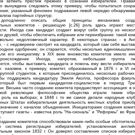
ым затмить престиж прежних в сознании избирателей. Права
о вынуждена следовать этому примеру, чтобы попытаться сохра
яние; указанный феномен подражания левой нередко обнаружива
ализа партийных структур.
 доподлинно описать общие принципы механизма созд
ельных комитетов - решающую [c.26] роль здесь играют мес
сти. Иногда сам кандидат создает вокруг себя группу из нескол
х друзей, чтобы обеспечить избрание или переизбрание: такой ко
вольно недолговечный характер. В некоторых странах - в Анг
, - с недоверием смотрят на кандидата, который сам себя выстав
родное одобрение; он старается, чтобы несколько единомышленн
ли его инициативу: в XIX веке множество комитетов имело им
роисхождение. Иногда, напротив, небольшая группа л
ется, чтобы выставить кандидата и помочь ему вести избирател
: назовем, к примеру, комитет, образованный в 1876 г. в VI ок
руппой студентов, к которым присоединилось несколько рабочих
обы поддержать кандидатуру Эмиля Аколла, профессора факуль
который был первым кандидатом-социалистом в период Тре
ки. Весьма часто созданию комитета предшествует ассоциация: в 
ской революции философские общества играли таким обр
 роль на выборах; в 1848 г. то же самое делали народные клуб
ных Штатах избирательная деятельность местных клубов приоб
значение с началом объединения. Инициаторами создания комит
ступают газеты - известна роль "На-сиональ" и "Реформы" во Фра
.
озданию комитетов способствовали какие-либо особые обстоятельс
р система регистрации избирателей, установленная англий
льным законом 1832 г. Он доверял составление списков избират