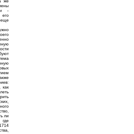
а же
лены
ми -
 его
 еще
ужно
оего
енно
мную
ости
буют
тема
нную
рвых
тием
акже
иев:
 как
леть
рить
ких,
ного
тво,
ть ли
 где
 1714
тва,