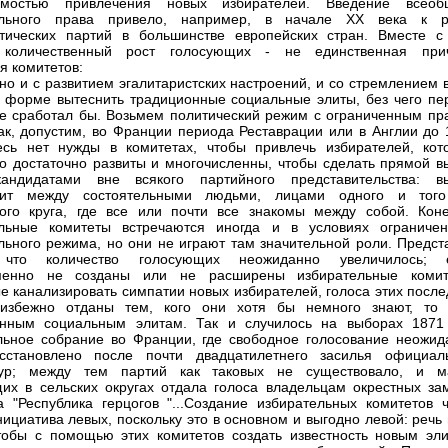
имостью привлечения новых избирателей. Введение всеоб
ельного права привело, например, в начале XX века к р
тических партий в большинстве европейских стран. Вместе с
 количественный рост голосующих - не единственная при
я комитетов:
ано и с развитием эгалитаристских настроений, и со стремлением 
 форме вытеснить традиционные социальные элиты, без чего пе
е сработал бы. Возьмем политический режим с ограниченным пр
как, допустим, во Франции периода Реставрации или в Англии до 
есь нет нужды в комитетах, чтобы привлечь избирателей, кот
о достаточно развиты и многочисленны, чтобы сделать прямой в
андидатами вне всякого партийного представительства: в
дит между состоятельными людьми, лицами одного и тог
ого круга, где все или почти все знакомы между собой. Коне
ельные комитеты встречаются иногда и в условиях ограничен
льного режима, но они не играют там значительной роли. Предст
 что количество голосующих неожиданно увеличилось; 
менно не созданы или не расширены избирательные комит
е канализировать симпатии новых избирателей, голоса этих после
еизбежно отданы тем, кого они хотя бы немного знают, то 
онным социальным элитам. Так и случилось на выборах 1871 
ьное собрание во Франции, где свободное голосование неожид
сстановлено после почти двадцатилетнего засилья официал
тур; между тем партий как таковых не существовало, и м
их в сельских округах отдала голоса владельцам окрестных зам
 "Республика герцогов "...Создание избирательных комитетов 
инициатива левых, поскольку это в основном и выгодно левой: речь
тобы с помощью этих комитетов создать известность новым эли