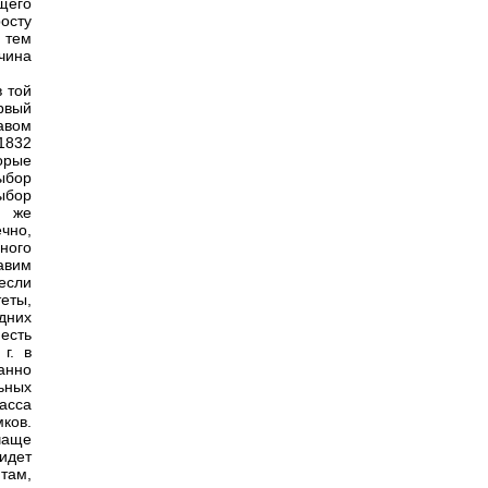
щего
осту
 тем
чина
в той
рвый
авом
1832
орые
ыбор
ыбор
о же
чно,
ного
авим
если
еты,
дних
есть
г. в
анно
ьных
асса
ков.
чаще
 идет
там,