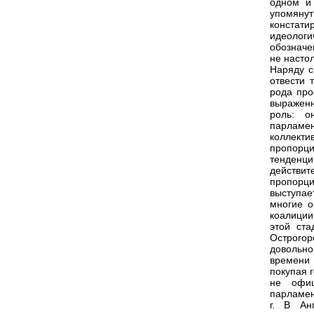
одном и
упомянут
конста
идеолог
обозначе
не насто
Наряду с
отвести 
рода про
выраженн
роль: о
парламе
коллект
пропорци
тенденци
действит
пропорци
выступа
многие о
коалиции
этой ста
Острого
довольн
времени
покупая г
не офиц
парламен
г. В Ан