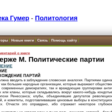
ка Гумер
-
Политология
торы
Новые книги
Связь
Помощь сайту
ментарий о книге
ерже М. Политические партии
ЛЕНИЕ
НИЕ
ХОЖДЕНИЕ ПАРТИЙ
олжна вводить в заблуждение словесная аналогия. Партиями одина
 как большие народные организации, которые выражают обществе
 современных демократиях, так и враждующие группировки анти
к или кланы, которые складывались вокруг какого-нибудь кондоть
эпохи Ренессанса; клубы, объединявшие депутатов революцио
й, и комитеты, подготавливавшие цензовые выборы в конституцио
ях. Отчасти это оправдано, ибо отражает некоторое глубоко