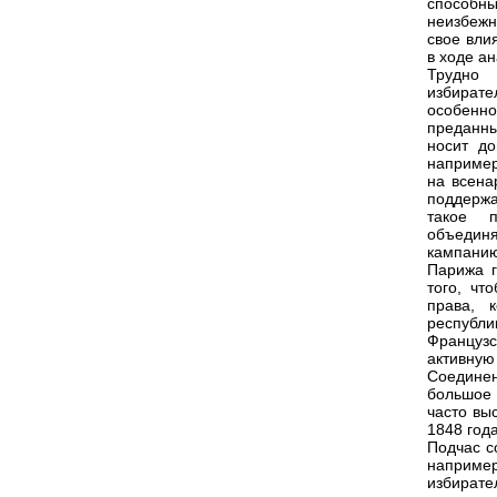
способн
неизбежн
свое вли
в ходе ан
Трудно
избират
особенно
преданны
носит до
например
на всена
поддержа
такое п
объединя
кампанию
Парижа г
того, чт
права, 
республи
Француз
активную
Соединен
большое 
часто вы
1848 года
Подчас с
наприме
избирате