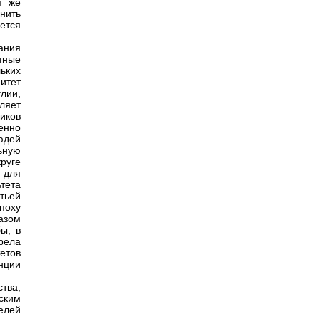
я же
нить
ется
ания
тные
ьких
митет
лии,
ляет
иков
енно
юдей
ьную
руге
 для
тета
тьей
эпоху
азом
ы; в
рела
етов
нции
тва,
ским
елей