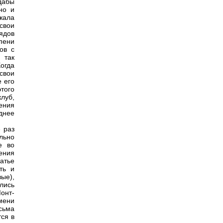
дабы
но и
жала
свои
ядов
пени
ов с
 так
огда
свои
е его
того
клуб,
ения
днее
 раз
льно
е во
ения
атье
ть и
ые),
ились
онт-
мени
сьма
тся в