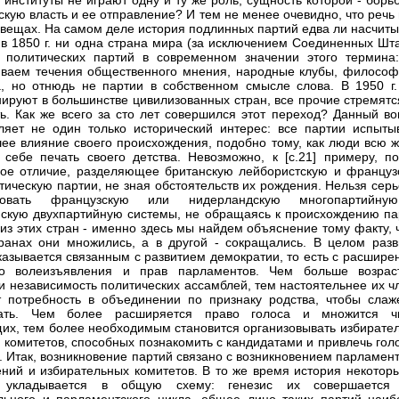
и институты не играют одну и ту же роль, сущность которой - борь
скую власть и ее отправление? И тем не менее очевидно, что речь
 вещах. На самом деле история подлинных партий едва ли насчиты
 в 1850 г. ни одна страна мира (за исключением Соединенных Шта
 политических партий в современном значении этого термина
ваем течения общественного мнения, народные клубы, философ
, но отнюдь не партии в собственном смысле слова. В 1950 г.
ируют в большинстве цивилизованных стран, все прочие стремятс
ь. Как же всего за сто лет совершился этот переход? Данный во
ляет не один только исторический интерес: все партии испыты
ее влияние своего происхождения, подобно тому, как люди всю ж
 себе печать своего детства. Невозможно, к [c.21] примеру, по
ное отличие, разделяющее британскую лейбористскую и француз
тическую партии, не зная обстоятельств их рождения. Нельзя сер
ровать французскую или нидерландскую многопартийн
скую двухпартийную системы, не обращаясь к происхождению па
 из этих стран - именно здесь мы найдем объяснение тому факту, 
ранах они множились, а в другой - сокращались. В целом разв
казывается связанным с развитием демократии, то есть с расшире
го волеизъявления и прав парламентов. Чем больше возрас
и независимость политических ассамблей, тем настоятельнее их ч
потребность в объединении по признаку родства, чтобы слаж
вать. Чем более расширяется право голоса и множится ч
их, тем более необходимым становится организовывать избирател
комитетов, способных познакомить с кандидатами и привлечь голо
у. Итак, возникновение партий связано с возникновением парламен
ний и избирательных комитетов. В то же время история некоторы
укладывается в общую схему: генезис их совершается