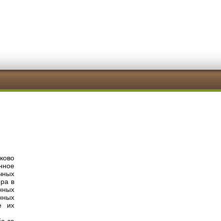
ково
нное
чных
ера в
нных
нных
е их