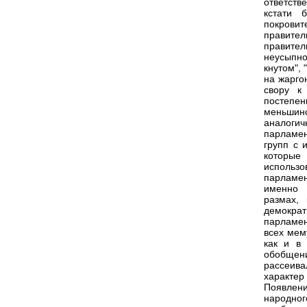
ответств
кстати 
покрови
правител
правител
неусыпно
кнутом", 
на жарго
свору к
постепе
меньшин
аналогич
парламен
групп с 
которые
использ
парламен
именно 
размах,
демократ
парламен
всех мем
как и в
обобщен
рассеив
характер
Появлени
народно