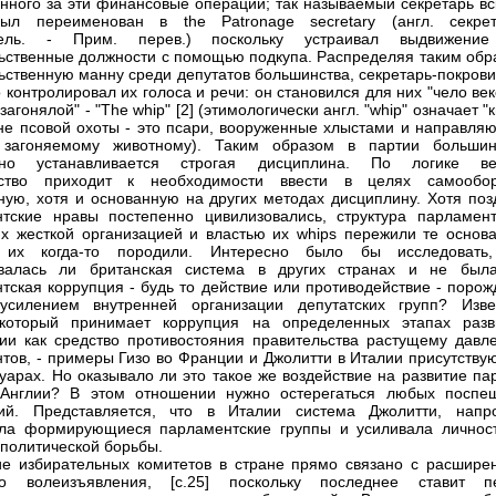
енного за эти финансовые операции; так называемый секретарь вс
был переименован в the Patronage seсretary (англ. секрет
тель. - Прим. перев.) поскольку устраивал выдвижени
ьственные должности с помощью подкупа. Распределяя таким обр
ьственную манну среди депутатов большинства, секретарь-покрови
 контролировал их голоса и речи: он становился для них "чело ве
"загонялой" - "The whip" [2] (этимологически англ. "whip" означает "к
не псовой охоты - это псари, вооруженные хлыстами и направля
 загоняемому животному). Таким образом в партии большин
нно устанавливается строгая дисциплина. По логике в
ство приходит к необходимости ввести в целях самообо
ную, хотя и основанную на других методах дисциплину. Хотя поз
тские нравы постепенно цивилизовались, структура парламент
их жесткой организацией и властью их whips пережили те основа
 их когда-то породили. Интересно было бы исследовать
овалась ли британская система в других странах и не был
тская коррупция - будь то действие или противодействие - порож
усилением внутренней организации депутатских групп? Изве
 который принимает коррупция на определенных этапах разв
ии как средство противостояния правительства растущему давл
тов, - примеры Гизо во Франции и Джолитти в Италии присутствую
уарах. Но оказывало ли это такое же воздействие на развитие па
 Англии? В этом отношении нужно остерегаться любых поспе
ий. Представляется, что в Италии система Джолитти, напро
ала формирующиеся парламентские группы и усиливала личнос
 политической борьбы.
е избирательных комитетов в стране прямо связано с расшире
го волеизъявления, [c.25] поскольку последнее ставит п