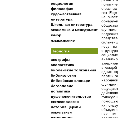
разве эт
социология
политиче
о разных
философия
век. Еще
художественная
не знает
литература
обнаружи
Школьная литература
общества
функцион
экономика и менеджмент
подражат
юмор
представ
языкознание
сильнейш
несут на
структур
Теология
социалис
анализи
апокрифы
американ
апологетика
в каждой
библейские толкования
одних ст
библиология
партий о
народно
библейские словари
функции 
богословие
ощущают 
догматика
действо
душепопечительство
голосующ
помощью 
екклесиология
их польз
история церкви
объедине
оккультизм
них не 
патрология