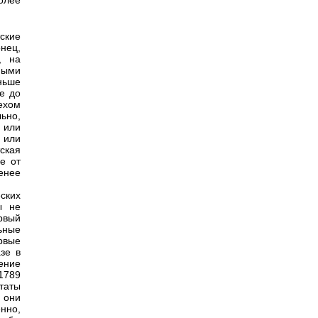
олее
ские
нец,
, на
мыми
ньше
е до
ехом
льно,
 или
 или
ская
е от
енее
ских
ы не
рвый
ьные
рвые
зе в
ение
1789
таты
 они
нно,