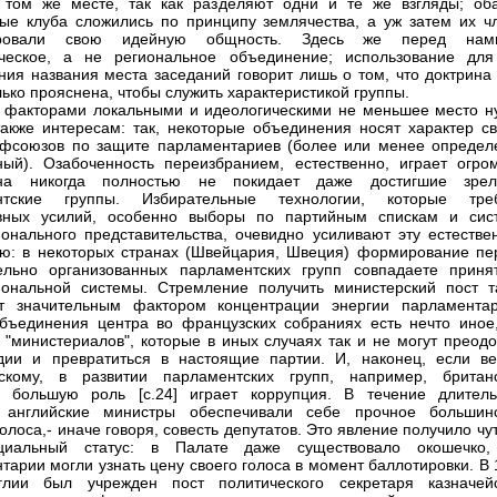
 том же месте, так как разделяют одни и те же взгляды; об
ые клуба сложились по принципу землячества, а уж затем их ч
тировали свою идейную общность. Здесь же перед на
ическое, а не региональное объединение; использование для
ния названия места заседаний говорит лишь о том, что доктрина
лько прояснена, чтобы служить характеристикой группы.
 факторами локальными и идеологическими не меньшее место н
также интересам: так, некоторые объединения носят характер св
фсоюзов по защите парламентариев (более или менее определ
ый). Озабоченность переизбранием, естественно, играет огро
на никогда полностью не покидает даже достигшие зрел
нтские группы. Избирательные технологии, которые тре
ивных усилий, особенно выборы по партийным спискам и сис
онального представительства, очевидно усиливают эту естестве
ю: в некоторых странах (Швейцария, Швеция) формирование пе
ельно организованных парламентских групп совпадаете приня
ональной системы. Стремление получить министерский пост т
ет значительным фактором концентрации энергии парламентар
бъединения центра во французских собраниях есть нечто иное,
 "министериалов", которые в иных случаях так и не могут преодо
дии и превратиться в настоящие партии. И, наконец, если ве
рскому, в развитии парламентских групп, например, британс
о большую роль [c.24] играет коррупция. В течение длитель
 английские министры обеспечивали себе прочное большинс
олоса,- иначе говоря, совесть депутатов. Это явление получило чу
иальный статус: в Палате даже существовало окошечко,
тарии могли узнать цену своего голоса в момент баллотировки. В
глии был учрежден пост политического секретаря казначейс