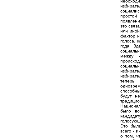
необход
избират
социалис
простой
появлени
это связ
или иной
фактор н
голоса, 
года. Зд
социальн
между к
происхо
социальн
избират
избирате
теперь,
одновре
способны
будут н
традици
Национал
было во
кандида
голосующ
Это была
всего - 
о том, ч