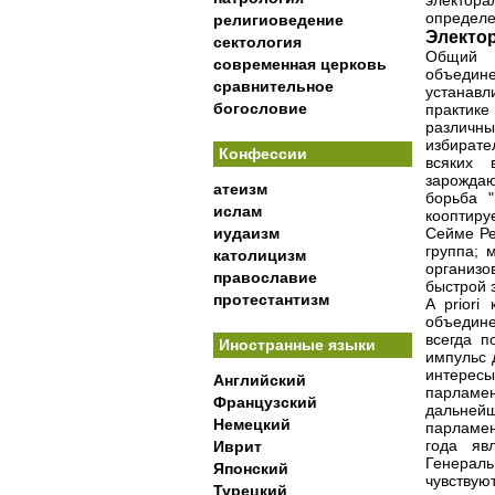
электора
определе
религиоведение
Электо
сектология
Общий м
современная церковь
объедин
сравнительное
устанавл
богословие
практике
различн
избирате
Конфессии
всяких 
зарождаю
атеизм
борьба "
ислам
кооптиру
иудаизм
Сейме Ре
группа; 
католицизм
организ
православие
быстрой 
протестантизм
A priori
объедин
всегда п
Иностранные языки
импульс 
интересы
Английский
парламен
Французский
дальней
Немецкий
парламен
года яв
Иврит
Генераль
Японский
чувствую
Турецкий