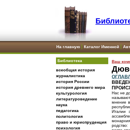
Библиоте
На главную
Каталог Именной
Ав
Библиотека
Ваш ком
Дюв
всеобщая история
журналистика
ОГЛАВ
история России
ВВЕДЕ
история древнего мира
ПРОИС
Нас не д
культурология
называют
литературоведение
мнение в
наука
республи
педагогика
Италии 
ассамбле
политология
монархи
право и юриспруденция
родство:
психология