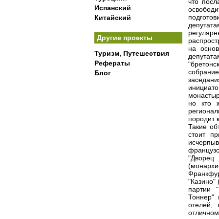
что посл
Испанский
освободи
подготов
Китайский
депутат
регулярн
Другие проекты
распрост
на осно
Туризм, Путешествия
депутат
Рефераты
"бретон
собрание
Блог
заседани
инициато
монастыр
но кто 
регионал
породит 
Такие об
стоит пр
исчерпы
француз
"Дворец
(монархи
Франкфур
"Казино"
партии "
Тоннер" 
отелей,
отличном