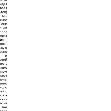
ба за
 идет
вает
тов)
: мы
ские
 они
я им
прос
вают
изнь
нять
скую
ьезно
ую и
ртий
что в
итие
нием
тают
лены
енно
исло
ей с
са в
тских
х из
 вне