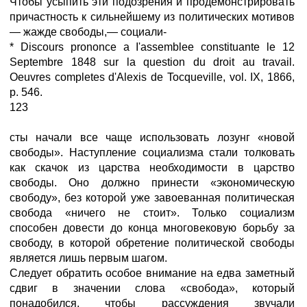
Чтобы усыпить эти подозрения и продемонстрировать
причастность к сильнейшему из политических мотивов
— жажде свободы,— социали-
* Discours prononce a I'assemblee constituante le 12
Septembre 1848 sur la question du droit au travail.
Oeuvres completes d'Alexis de Tocqueville, vol. IX, 1866,
p. 546.
123
сты начали все чаще использовать лозунг «новой
свободы». Наступление социализма стали толковать
как скачок из царства необходимости в царство
свободы. Оно должно принести «экономическую
свободу», без которой уже завоеванная политическая
свобода «ничего не стоит». Только социализм
способен довести до конца многовековую борьбу за
свободу, в которой обретение политической свободы
является лишь первым шагом.
Следует обратить особое внимание на едва заметный
сдвиг в значении слова «свобода», который
понадобился, чтобы рассуждения звучали