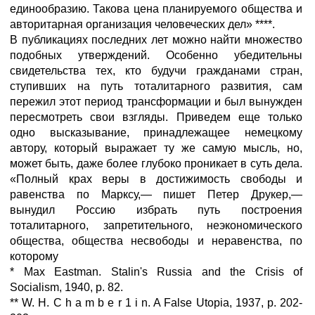
единообразию. Такова цена планируемого общества и
авторитарная организация человеческих дел» ****.
В публикациях последних лет можно найти множество
подобных утверждений. Особенно убедительны
свидетельства тех, кто будучи гражданами стран,
ступивших на путь тоталитарного развития, сам
пережил этот период трансформации и был вынужден
пересмотреть свои взгляды. Приведем еще только
одно высказывание, принадлежащее немецкому
автору, который выражает ту же самую мысль, но,
может быть, даже более глубоко проникает в суть дела.
«Полный крах веры в достижимость свободы и
равенства по Марксу,— пишет Петер Друкер,—
вынудил Россию избрать путь построения
тоталитарного, запретительного, неэкономического
общества, общества несвободы и неравенства, по
которому
* Max Eastman. Stalin's Russia and the Crisis of
Socialism, 1940, p. 82.
** W. H. С h a m b e r 1 i n. A False Utopia, 1937, p. 202-