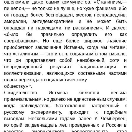
ошеломили даже самих коммунистов. «Сталинизм,—
пишет он,— не только не лучше, но хуже фашизма, ибо
он гораздо более беспощаден, жесток, несправедлив,
аморален, антидемократичен и не может быть
оправдан ни надеждами, ни раскаянием». И далее:
«было бы правильно определить его как
сверхфашизм». Но еще более широкое значение
приобретают заключения Истмена, когда мы читаем,
что «сталинизм — это и есть социализм в том смысле,
что он представляет собой неизбежный, хотя и
непредвиденный результат национализации и
коллективизации, являющихся составными частями
плана перехода к социалистическому
обществу» *.
Свидетельство Истмена является весьма
примечательным, но далеко не единственным случаем,
когда наблюдатель, благосклонно настроенный к
русскому эксперименту, приходит к подобным
выводам. Несколькими годами ранее У. Чемберлен,
который за двенадцать лет, проведенных в России в
качестве американского корреспондента, стал