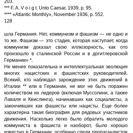
203.
*** F. A. V о i g t. Unto Caesar, 1939, p. 95.
**** «Atlantic Monthly», November 1936, p. 552.
128
шла Германия. Нет, коммунизм и фашизм — не одно и
то же. Фашизм — это стадия, которая наступает, когда
коммунизм доказал свою иллюзорность, как ото
произошло в сталинской России и в догитлеровской
Германии» *.
Не менее показательна и интеллектуальная эволюция
многих нацистских и фашистских руководителей.
Всякий, кто наблюдал зарождение этих движений в
Италии ** или в Германии, не мог не быть поражен
количеством их лидеров (включая Муссолини, а также
Лаваля и Квислинга), начинавших как социалисты, а
закончивших как фашисты или нацисты. Еще более
характерна такая биография для рядовых участников
движения. Насколько легко было обратить молодого
коммуниста в фашиста и наоборот, было хорошо
известно в Германии, особенно среди пропагандистов