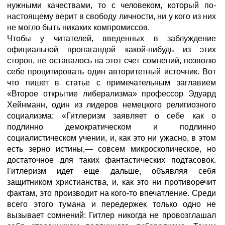
нужными качествами, то с человеком, который по-
настоящему верит в свободу личности, ни у кого из них
не могло быть никаких компромиссов.
Чтобы у читателей, введенных в заблуждение
официальной пропагандой какой-нибудь из этих
сторон, не оставалось на этот счет сомнений, позволю
себе процитировать один авторитетный источник. Вот
что пишет в статье с примечательным заглавием
«Второе открытие либерализма» профессор Эдуард
Хейнманн, один из лидеров немецкого религиозного
социализма: «Гитлеризм заявляет о себе как о
подлинно демократическом и подлинно
социалистическом учении, и, как это ни ужасно, в этом
есть зерно истины,— совсем микроскопическое, но
достаточное для таких фантастических подтасовок.
Гитлеризм идет еще дальше, объявляя себя
защитником христианства, и, как это ни противоречит
фактам, это производит на кого-то впечатление. Среди
всего этого тумана и передержек только одно не
вызывает сомнений: Гитлер никогда не провозглашал