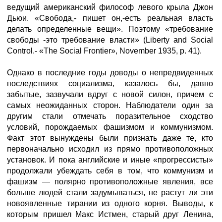
ведущий американский философ левого крыла Джон
Дьюи. «Свобода,- пишет он,-есть реальная власть
делать определенные вещи». Поэтому «требование
свободы -это требование власти» (Liberty and Social
Control.- «The Social Frontier», November 1935, p. 41).
Однако в последние годы доводы о непредвиденных
последствиях социализма, казалось бы, давно
забытые, зазвучали вдруг с новой силон, причем с
самых неожиданных сторон. Наблюдатели один за
другим стали отмечать поразительное сходство
условий, порождаемых фашизмом и коммунизмом.
Факт этот вынуждены были признать даже те, кто
первоначально исходил из прямо противоположных
установок. И пока английские и иные «прогрессисты»
продолжали убеждать себя в том, что коммунизм и
фашизм — полярно противоположные явления, все
больше людей стали задумываться, не растут ли эти
новоявленные тирании из одного корня. Выводы, к
которым пришел Макс Истмен, старый друг Ленина,