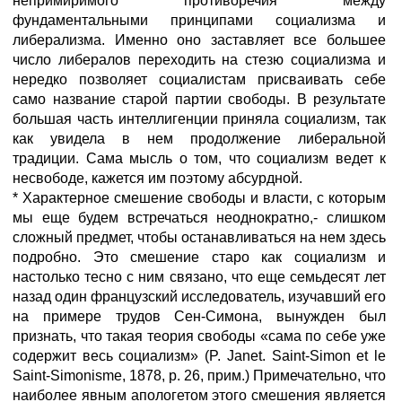
непримиримого противоречия между
фундаментальными принципами социализма и
либерализма. Именно оно заставляет все большее
число либералов переходить на стезю социализма и
нередко позволяет социалистам присваивать себе
само название старой партии свободы. В результате
большая часть интеллигенции приняла социализм, так
как увидела в нем продолжение либеральной
традиции. Сама мысль о том, что социализм ведет к
несвободе, кажется им поэтому абсурдной.
* Характерное смешение свободы и власти, с которым
мы еще будем встречаться неоднократно,- слишком
сложный предмет, чтобы останавливаться на нем здесь
подробно. Это смешение старо как социализм и
настолько тесно с ним связано, что еще семьдесят лет
назад один французский исследователь, изучавший его
на примере трудов Сен-Симона, вынужден был
признать, что такая теория свободы «сама по себе уже
содержит весь социализм» (P. Janet. Saint-Simon et le
Saint-Simonisme, 1878, p. 26, прим.) Примечательно, что
наиболее явным апологетом этого смешения является