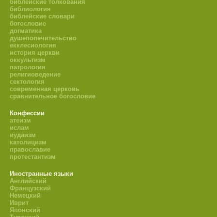
библейские толкования
библиология
библейские словари
богословие
догматика
душепопечительство
екклесиология
история церкви
оккультизм
патрология
религиоведение
сектология
современная церковь
сравнительное богословие
Конфессии
атеизм
ислам
иудаизм
католицизм
православие
протестантизм
Иностранные языки
Английский
Французский
Немецкий
Иврит
Японский