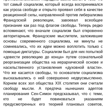
тот самый социализм, который всегда воспринимался
как угроза свободе и открыто проявил себя в качестве
реакционной силы, направленной против либерализма
Французской революции, завоевал всеобщее
признание как раз под флагом свободы. Теперь редко
вспоминают, что вначале социализм был откровенно
авторитарным. Французские мыслители, заложившие
основы современного социализма, ни минуты не
сомневались, что их идеи можно воплотить только с
помощью диктатуры. Социализм был для них попыткой
«довести революцию до конца» путем сознательной
реорганизации общества на иерархической основе и
насильственного установления «духовной власти».
Что же касается свободы, то основатели социализма
высказывались о ней совершенно недвусмысленно.
Корнем всех зол общества XIX столетия они считали
свободу мысли. А предтеча нынешних адептов
планирования Сен-Симон предсказывал, что с теми,
кто не будет повиноваться указаниям
предусмотренных его теорией плановых советов,