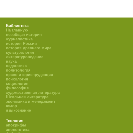
Библиотека
На главную
всеобщая история
журналистика
история России
история древнего мира
культурология
литературоведение
наука
педагогика
политология
право и юриспруденция
психология
социология
философия
художественная литература
Школьная литература
экономика и менеджмент
юмор
языкознание
Теология
апокрифы
апологетика