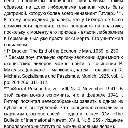
себя сторонником подлинного либерализма. Таким
образом, на долю либерализма выпала честь быть
доктриной, которую более всего ненавидит Гитлер» ***.
К этому необходимо добавить, что у Гитлера не было
возможности проявить свою ненависть на практике,
поскольку к моменту его прихода к власти либерализм
в Германии был уже практически мертв. Его уничтожил
социализм.
* P. Drucker. The End of the Economic Man, 1939, p. 230.
** Весьма поучительную картину эволюции идей многих
фашистских лидеров можно найти в сочинении P.
Михельса (вначале — марксиста, затем — фашиста): R.
Michels. Sozialismus und Faszismus. Munich, 1925, vol. II,
pp. 264-266, 311-312.
*** «Social Research», vol. VIII, № 4, November 1941.- B
этой связи можно вспомнить, что в феврале 1941 г.
Гитлер посчитал целесообразным заявить в одном из
публичных выступлений, что «национал-социализм и
марксизм в основе своей — одно и то же». (См. «The
Bulletin of International News», XVIII, № 5, 269.- Издание
Королевского института по международным делам).