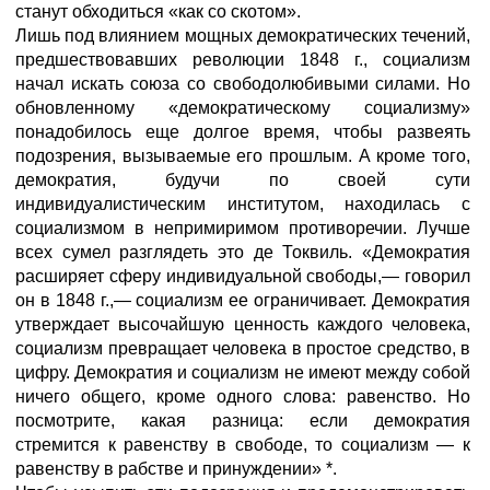
станут обходиться «как со скотом».
Лишь под влиянием мощных демократических течений,
предшествовавших революции 1848 г., социализм
начал искать союза со свободолюбивыми силами. Но
обновленному «демократическому социализму»
понадобилось еще долгое время, чтобы развеять
подозрения, вызываемые его прошлым. А кроме того,
демократия, будучи по своей сути
индивидуалистическим институтом, находилась с
социализмом в непримиримом противоречии. Лучше
всех сумел разглядеть это де Токвиль. «Демократия
расширяет сферу индивидуальной свободы,— говорил
он в 1848 г.,— социализм ее ограничивает. Демократия
утверждает высочайшую ценность каждого человека,
социализм превращает человека в простое средство, в
цифру. Демократия и социализм не имеют между собой
ничего общего, кроме одного слова: равенство. Но
посмотрите, какая разница: если демократия
стремится к равенству в свободе, то социализм — к
равенству в рабстве и принуждении» *.