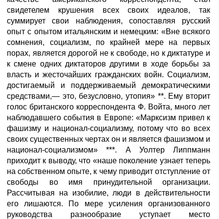
свидетелем крушения всех своих идеалов, так
суммирует свои наблюдения, сопоставляя русский
опыт с опытом итальянским и немецким: «Вне всякого
сомнения, социализм, по крайней мере на первых
порах, является дорогой не к свободе, но к диктатуре и
к смене одних диктаторов другими в ходе борьбы за
власть и жесточайших гражданских войн. Социализм,
достигаемый и поддерживаемый демократическими
средствами,— это, безусловно, утопия» **. Ему вторит
голос британского корреспондента Ф. Войта, много лет
наблюдавшего события в Европе: «Марксизм привел к
фашизму и национал-социализму, потому что во всех
своих существенных чертах он и является фашизмом и
национал-социализмом» ***. А Уолтер Липпманн
приходит к выводу, что «наше поколение узнает теперь
на собственном опыте, к чему приводит отступление от
свободы во имя принудительной организации.
Рассчитывая на изобилие, люди в действительности
его лишаются. По мере усиления организованного
руководства разнообразие уступает место