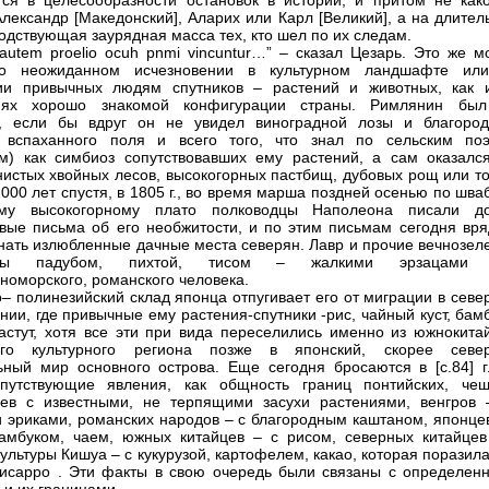
ся в целесообразности остановок в истории, и притом не како
Александр [Македонский], Аларих или Карл [Великий], а на длите
подствующая заурядная масса тех, кто шел по их следам.
 autem proelio ocuh pnmi vincuntur…” – сказал Цезарь. Это же м
 о неожиданном исчезновении в культурном ландшафте ил
нии привычных людям спутников – растений и животных, как 
иях хорошо знакомой конфигурации страны. Римлянин бы
н, если бы вдруг он не увидел виноградной лозы и благород
, вспаханного поля и всего того, что знал по сельским по
ам) как симбиоз сопутствовавших ему растений, а сам оказалс
нистых хвойных лесов, высокогорных пастбищ, дубовых рощ или то
2000 лет спустя, в 1805 г., во время марша поздней осенью по шва
ому высокогорному плато полководцы Наполеона писали д
вые письма об его необжитости, и по этим письмам сегодня вря
нать излюбленные дачные места северян. Лавр и прочие вечнозел
ены падубом, пихтой, тисом – жалкими эрзацами 
номорского, романского человека.
– полинезийский склад японца отпугивает его от миграции в севе
нии, где привычные ему растения-спутники -рис, чайный куст, бам
астут, хотя все эти при вида переселились именно из южнокитай
ого культурного региона позже в японский, скорее севе
ьный мир основного острова. Еще сегодня бросаются в [с.84] г
опутствующие явления, как общность границ понтийских, чеш
ев с известными, не терпящими засухи растениями, венгров 
 эриками, романских народов – с благородным каштаном, японцев
амбуком, чаем, южных китайцев – с рисом, северных китайцев
культуры Кишуа – с кукурузой, картофелем, какао, которая поразил
исарро . Эти факты в свою очередь были связаны с определен