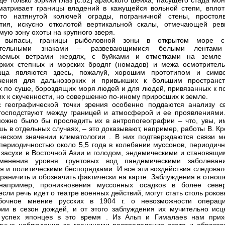
где только зоркий глаз [с.82] арабского шейха, пасущего стада мо
атривает границы владений в кажущейся вольной степи, вплот
уго натянутой колючей ограды, пограничной стены, простоя
тия, искусно отколотой вертикальной скалы, отмечающей рев
мую зону охоты на крупного зверя.
 выпасы, границы рыболовной зоны в открытом море 
вательными знаками – развевающимися белыми лентам
ваемых ветрами жердях, с буйками и отметками на земле
рких степных и морских бродяг (номадов) и межа осмотритель
шца являются здесь, пожалуй, хорошим прототипом и симв
ичения для дальнозорких и привыкших к большим пространст
 по суше, бороздящих моря людей и для людей, привязанных к по
х к скученности, но совершенно по-иному приросших к земле.
 географической точки зрения особенно поддаются анализу св
господствуют между границей и атмосферой и ее проявлениями.
ожно было бы проследить их в антропогеографии – что, увы, и
шь в отдельных случаях, – это доказывают, например, работы В. К
ческом значении климатологии . В них подтверждаются связи м
периодичностью около 5,5 года в колебании муссонов, периодичн
 засухи в Восточной Азии и голодом, эндемическими и становящи
зменения уровня грунтовых вод пандемическими заболеван
я и политическими беспорядками. И все эти воздействия следовал
тграничить и обозначить фактически на карте. Заблуждения в отно
 например, проникновения муссонных осадков в более севе
если речь идет о театре военных действий, могут стать столь роко
бочное мнение русских в 1904 г. о невозможности операц
ии в сезон дождей, и от этого заблуждения их мучительно исц
 успех японцев в это время . Из Альп и Гималаев нам прих