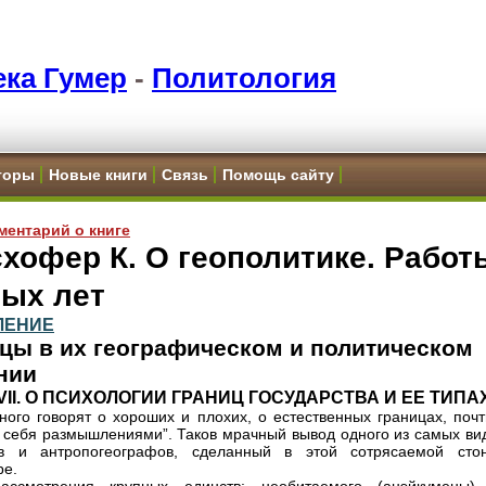
ка Гумер
-
Политология
торы
Новые книги
Связь
Помощь сайту
ментарий о книге
хофер К. О геополитике. Работ
ных лет
ЛЕНИЕ
цы в их географическом и политическом
нии
VII. О ПСИХОЛОГИИ ГРАНИЦ ГОСУДАРСТВА И ЕЕ ТИПА
ного говорят о хороших и плохих, о естественных границах, почт
 себя размышлениями”. Таков мрачный вывод одного из самых ви
ов и антропогеографов, сделанный в этой сотрясаемой сто
ре.