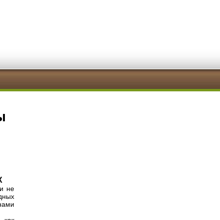
ы
Х
и не
дных
нами