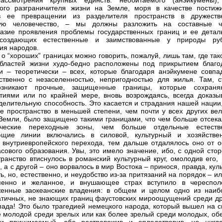
ассмотрения крупных единств: необитаемого (анэйкумены),
ого разграничителя жизни на Земле, моря в качестве постиж
в ее превращении из разделителя пространств в дружеств
ую человечество, – мы должны разложить на составные ч
азие проявления проблемы государственных границ и ее детал
 создающих естественные и заимствованные у природы ру
ия народов.
 о “хороших” границах можно говорить, пожалуй, лишь там, где та
бластей жизни худо-бедно расположены под прикрытием благо
 – теоретически – всех, которые благодаря анэйкумене совпа
ственно с незаселенностью, непригодностью для жилья. Там, с
озникают прочные, защищенные границы, которые сохраня
тиями или по крайней мере, вновь возрождаясь, всегда доказы
делительную способность. Это касается и страдания нашей нации,
е пространство в меньшей степени, чем почти у всех других вел
Земли, было защищено такими границами, что чем больше отсека
ические переходные зоны, чем больше отдельные естеств
ющие линии включались в силовой, культурный и хозяйстве
 внутриевропейского перехода, тем дальше отдалялось оно от о
асового образования. Увы, это имело значение, ибо, с одной сто
транство втиснулось в романский культурный круг, омолодив его,
 а с другой – оно ворвалось в мир Востока – принося, правда, кул
ь, но, естественно, и неудобство из-за притязаний на порядок – и
менно и желанное, и внушающее страх вступило в череспол
женные заокеанские владения: в общем и целом одно из наиб
тичных, не знающих границ фаустовских мироощущений среди др
пада! Это было трагедией немецкого народа, который вышел на с
е молодой среди зрелых или как более зрелый среди молодых, об