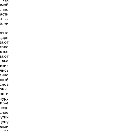
 как
имой
енно
асти
ьных
бежи
ковые
даря
дают
тало
ются
вают
 чье
иких
лись
енно
нный
снов
роны,
 но и
ьтуру
ли же
осно
олее
угих
цену
еими