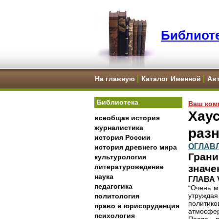
Библиоте
На главную
Каталог Именной
Ав
Библиотека
Ваш ком
Хаус
всеобщая история
журналистика
раз
история России
ОГЛАВ
история древнего мира
Грани
культурология
литературоведение
значе
наука
ГЛАВА 
педагогика
“Очень м
утруждая
политология
политик
право и юриспруденция
атмосфе
психология