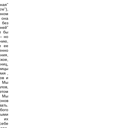
ная”
re”),
енном
е она
, без
ней”
л бы
– но
нию,
и ее
енно
ния,
кое,
ниц,
ницы
ия ,
ров и
. Мы
лов,
этом
! Мы
онов
ать.
бого
мыми
з их
себе