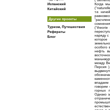
(“dememb
Испанский
Когда мы
(“naturel
Китайский
т.е. нич
равновеси
Другие проекты
“расчлен
сомнения
Туризм, Путешествия
(“theori
переступ
Рефераты
наряду с
Блог
которое
земельн
особого 
нефть вы
восточн
маньчжу
между Вн
Персия )
выдвину
обознач
каменног
впадаем
говорим 
горных п
Однако з
отграни
промышл
естестве