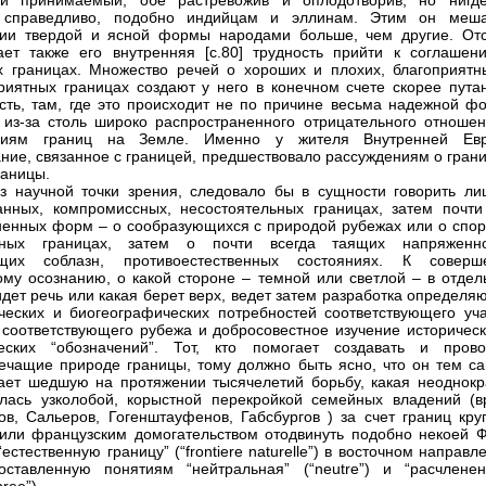
ми принимаемый, обе растревожив и оплодотворив, но нигд
 справедливо, подобно индийцам и эллинам. Этим он меш
нии твердой и ясной формы народами больше, чем другие. От
ает также его внутренняя [с.80] трудность прийти к соглашен
 границах. Множество речей о хороших и плохих, благоприятн
риятных границах создают у него в конечном счете скорее путан
сть, там, где это происходит не по причине весьма надежной ф
 из-за столь широко распространенного отрицательного отношен
ниям границ на Земле. Именно у жителя Внутренней Ев
ние, связанное с границей, предшествовало рассуждениям о грани
раницы.
з научной точки зрения, следовало бы в сущности говорить ли
анных, компромиссных, несостоятельных границах, затем почти
ненных форм – о сообразующихся с природой рубежах или о спор
нных границах, затем о почти всегда таящих напряженно
щих соблазн, противоестественных состояниях. К соверш
ому осознанию, о какой стороне – темной или светлой – в отдел
идет речь или какая берет верх, ведет затем разработка определ
ческих и биогеографических потребностей соответствующего уча
 соответствующего рубежа и добросовестное изучение историческ
ческих “обозначений”. Тот, кто помогает создавать и прово
ечащие природе границы, тому должно быть ясно, что он тем с
ает шедшую на протяжении тысячелетий борьбу, какая неоднокр
лась узколобой, корыстной перекройкой семейных владений (в
ов, Сальеров, Гогенштауфенов, Габсбургов ) за счет границ кру
или французским домогательством отодвинуть подобно некоей Ф
естественную границу” (“frontiere naturelle”) в восточном направл
оставленную понятиям “нейтральная” (“neutre”) и “расчленен