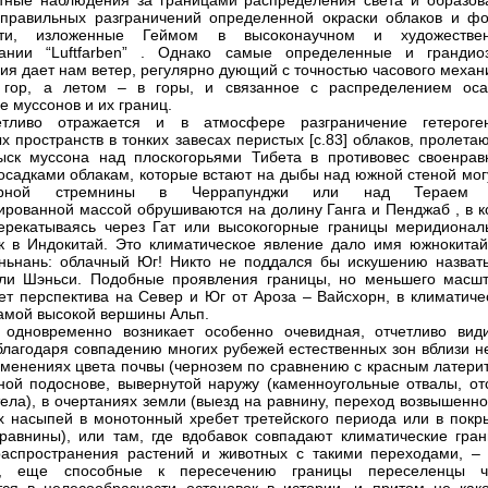
тные наблюдения за границами распределения света и образов
 правильных разграничений определенной окраски облаков и ф
сти, изложенные Геймом в высоконаучном и художестве
вании “Luftfarben” . Однако самые определенные и грандио
ия дает нам ветер, регулярно дующий с точностью часового механ
 гор, а летом – в горы, и связанное с распределением оса
е муссонов и их границ.
етливо отражается и в атмосфере разграничение гетероге
х пространств в тонких завесах перистых [с.83] облаков, пролет
ыск муссона над плоскогорьями Тибета в противовес своенрав
осадками облакам, которые встают на дыбы над южной стеной мог
горной стремнины в Черрапунджи или над Тераем 
ированной массой обрушиваются на долину Ганга и Пенджаб , в к
ерекатываясь через Гат или высокогорные границы меридионал
к в Индокитай. Это климатическое явление дало имя южнокитай
ьнань: облачный Юг! Никто не поддался бы искушению назвать
ли Шэньси. Подобные проявления границы, но меньшего масшт
ет перспектива на Север и Юг от Ароза – Вайсхорн, в климатиче
амой высокой вершины Альп.
 одновременно возникает особенно очевидная, отчетливо вид
благодаря совпадению многих рубежей естественных зон вблизи не
зменениях цвета почвы (чернозем по сравнению с красным латерит
ной подоснове, вывернутой наружу (каменноугольные отвалы, от
тела), в очертаниях земли (выезд на равнину, переход возвышенн
 насыпей в монотонный хребет третейского периода или в покр
авнины), или там, где вдобавок совпадают климатические гран
аспространения растений и животных с такими переходами, – 
о, еще способные к пересечению границы переселенцы ч