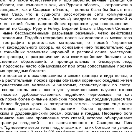
том, что такое естественные и противоестественные границы Са
области, как немногие знали, что Рурская область, – отграниченн
ринципам, как и Саарская область, – должна была бы быть в пять
 чем Саар, что в сущности рассмотрение сети коммуникац
льного изменения длины (ширины) квадрата ее координатной се
ти ее линий было надежнейшим средством для сопоставления 
чений по Саару, Руру и Рейну, Верхней Висле в Верхней Силезии,
н ныне бессмысленными разрывами разумный, четко действова
 экономики. Подобно географии полезных ископаемых можно гово
 географии строительных материалов, о некоей “ограниче
ии” кафедрального собора, на основании чего позволительно сде
о тончайших элементах народной и расовой основ, участвующ
ии границы, о разграничении или взаимодействии больших и м
нственных образований, о проницательных и близоруких люд
 подосновы часто обнаруживают при этом сопоставимые проявл
вия природных богатств.
 относится и к исследованиям о связях границы и вида почвы, о
на растительный покров среды обитания коренных оседлых жител
существования человека и животных, странствующих по свету.
 всегда столь ясны, как в уже упоминавшихся случаях отнош
 тяжелых, доброкачественных индийских черноземов, на кот
сь позже более сильные арийские поселенцы, продвинувшиеся так
 более бедных красных латеритных земель, зачастую еще покр
которые достались более ранним, более древним племе
ским и додравидийским расам, бхилам и гондам. Необычно бога
пенчато внешнее проявление этих связей, которое обнаруживает
 границы владений – от запечатленного в Священном Пис
я: “Дуновение ветра течет над очагами, и ты их больше не узнае