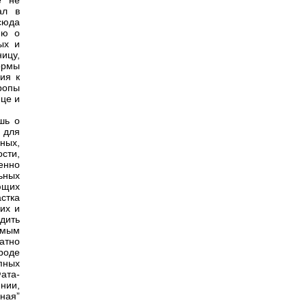
е не
ал в
сюда
ию о
ых и
ицу,
ормы
ия к
ропы
це и
шь о
 для
ных,
сти,
енно
ьных
яющих
стка
их и
дить
амым
атно
роде
пных
ата-
ении,
ная”