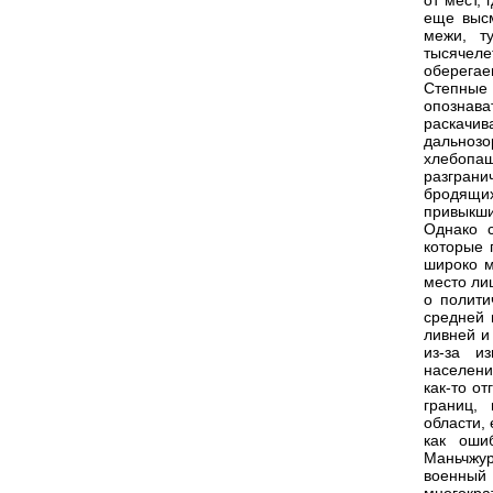
от мест, 
еще высм
межи, т
тысячеле
оберегае
Степные
опозна
раскачи
дальнозо
хлебопа
разгран
бродящих
привыкши
Однако с
которые 
широко м
место ли
о полити
средней 
ливней и
из-за и
населени
как-то о
границ,
области, 
как оши
Маньчжур
военный