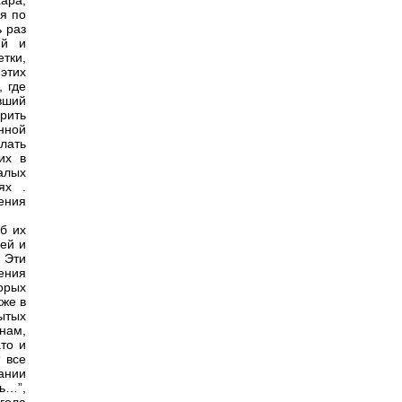
ара,
ая по
 раз
ий и
тки,
этих
 где
вший
рить
нной
лать
их в
алых
ях .
ения
б их
ей и
 Эти
ения
орых
же в
ытых
нам,
то и
 все
ании
шь…”,