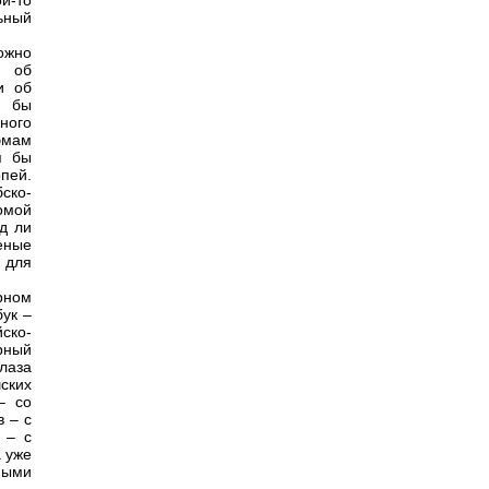
й-то
льный
ожно
и об
и об
л бы
ного
эмам
я бы
пей.
бско-
омой
д ли
еные
для
рном
бук –
ско-
рный
лаза
ских
– со
 – с
 – с
а уже
ными