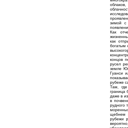
многокра
облаков,
облачно
исследо
проявлен
зимой с
появлени
Как отч
жизненны
как отпр
богатым 
высоко
концентр
концов п
русел ре
земле Юн
Гуанси и
показыва
рубеже с
Там, где
граница 
даже в и
в почвен
рудного 
моренных
щебнем р
рубежи р
вероятн