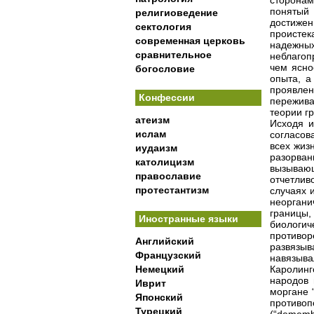
сторона
понятый
религиоведение
достиже
сектология
проистек
современная церковь
надежных
сравнительное
неблагоп
чем ясно
богословие
опыта, а
проявле
Конфессии
пережива
теории г
атеизм
Исходя и
ислам
согласов
всех жиз
иудаизм
разорва
католицизм
вызываю
православие
отчетлив
протестантизм
случаях 
неоргани
границы,
Иностранные языки
биологи
противор
Английский
развязыв
Французский
навязыва
Немецкий
Каролинг
народов 
Иврит
моргане “
Японский
противоп
Турецкий