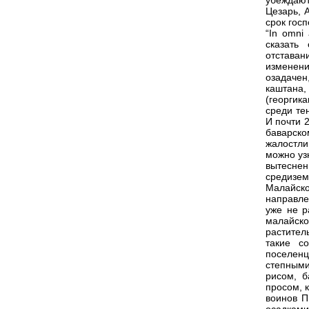
убеждают
Цезарь, 
срок гос
“In omni
сказать
отстава
изменен
озадаче
каштана
(георгик
среди те
И почти 
баварск
жалостли
можно уз
вытесн
средизем
Малайско
направле
уже не р
малайск
растител
такие с
поселенц
степными
рисом, б
просом, 
воинов П