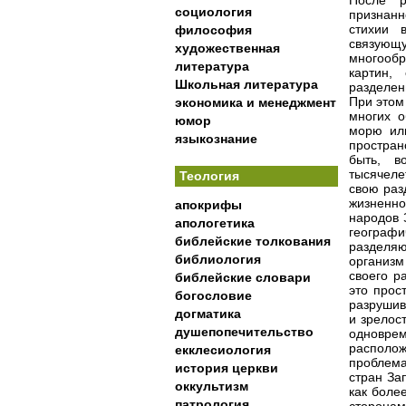
После р
социология
признанн
стихии 
философия
связующ
художественная
многообр
литература
картин,
Школьная литература
разделен
При этом
экономика и менеджмент
многих о
юмор
морю или
языкознание
простран
быть, в
тысячеле
Теология
свою раз
жизненно
апокрифы
народов 
апологетика
географ
библейские толкования
разделя
библиология
организм
своего р
библейские словари
это прос
богословие
разрушив,
догматика
и зрелост
душепопечительство
одновре
располо
екклесиология
проблема
история церкви
стран За
оккультизм
как боле
патрология