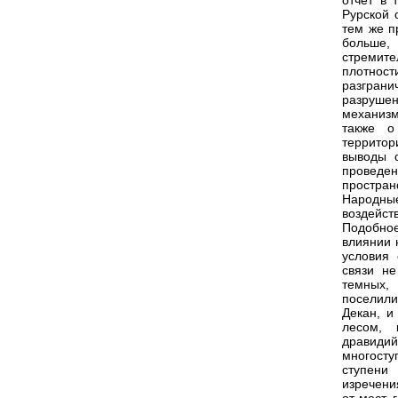
отчет в 
Рурской 
тем же п
больше,
стремите
плотнос
разграни
разруше
механизм
также о
территор
выводы 
проведен
простра
Народные
воздейст
Подобное
влиянии 
условия 
связи не
темных,
поселили
Декан, и
лесом, 
дравидий
многосту
ступени
изречени