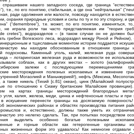
ree”).
 спрашиваем нашего западного соседа, где граница “естествен
le”), т.е., по его понятию, стабильная, а где она “нейтральная” (“neut
ейная, ради одолжения или жалости, повсюду находится в естеств
и, охраняя природные условия и силы по ту и по эту сторону, и гд
ена” (“demembree”), т.е. может, по его понятию, изменяться, то
, не играла роли так часто представляемая им “теория греб
e de cretes”), водоразделов – (в таком случае он не должен бы
ать гребни Вогезского леса, водораздел между Роной и Рейном), 
 инерционным и тщеславным моментом истории поддается искуше
 зачастую мы находим обоснованным в отношении границы 
ой подосновы. Каменный уголь, калий, железная руда соверш
вида – лотарингская железная руда и возможности ее использова
зывали соблазн, как в других местах – золото (калифорнийс
осибирские залежи с последующими перемещениями гра
рские месторождения полезных ископаемых и изменение гра
утренней Могаолией и Маньчжурией!), нефть (Мексика, Месопотам
, а также никель (Тихий [с.81] океан), цинк (Малайский полуост
тые по отношению к Сиаму британские Малайские провинции)
аем на картах границы месторождений благородных метал
о угля, калия, железа, меди, цинка и нефтеносные пласты и при 
 в искушение перенести границы на досягаемую поверхность
об экономических районах и областях производства питания рай
ромыслов и, естественно, должны также уметь их отграничив
ачастую это нелегко сделать. Так, при попытках посредством осо
чения выделить особенно богатые полезными ископае
енные и горные области как гетерогенные организмы и
нных жизненных форм это удавалось! Как немногие отдавали 