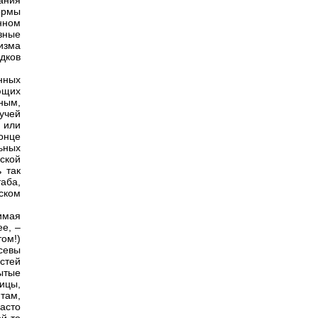
ания
ормы
нном
зные
изма
дков
нных
ающих
ным,
учей
или
онце
ьных
ской
 так
аба,
ском
имая
е, –
ом!)
севы
остей
ытые
ицы,
там,
асто