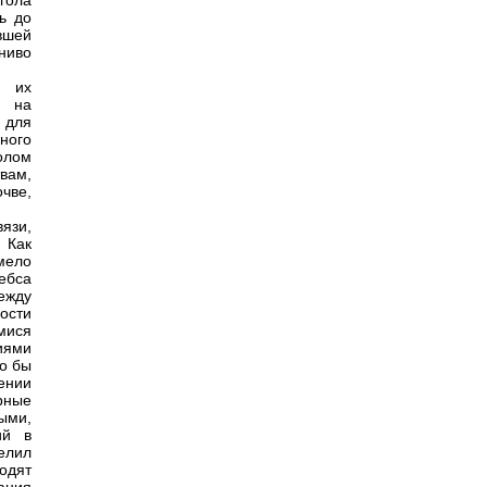
нгола
ь до
вшей
ниво
с их
и на
 для
ного
олом
вам,
чве,
язи,
 Как
мело
ребса
ежду
ости
мися
иями
о бы
шении
рные
выми,
ий в
елил
одят